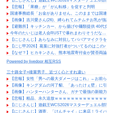
【にじさんじ】遊戯王WCS2026マスターデュエル部門、エ
【悲報】「果糖」が「がん転移」を促すと判明
国連事務総長「お金がありません。このままでは国連が
【画像】吉川愛さん(26)、縛られてムチムチお乳が強調
【避難所】キッチンカー、から揚げや麺類提供 40代女
今年のたいじは老人会RUSTで暴れまわりそうだな…
【にじさんじ】あらなみに対抗してババアマイクラを提
【にじ甲2026】葛葉に対強打者がついてるのはこのバ
【なぜ？】ヒカキンさん、熊本地震寄付金が賛否両論か
Powered by livedoor 相互RSS
三十路女子×後輩男子、近づく心とすれ違い
【悲報】女性「男への最大ダメージはこれ」←お前ら耐
【画像】キングダムの河了貂、「あったけぇ壁」に引き
【画像】ハンターハンターさん、ガチで最強の新能力を
【悲報】粗品、永久追放ｗｗｗｗｗｗｗｗｗｗｗｗｗｗ
【にじさんじ】遊戯王WCS2026マスターデュエル部門、エ
【にじさんじ】酒寄、「けんチャイ」に来店！ライバル