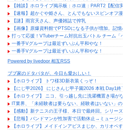
【雑談】ホロライブ掲示板：ホロ速：PART2【配信実況
【速報】超かぐや姫さん、とんでもないスピンオフ漫画
【謎】雨宮天さん、声優雑誌で搾乳
【画像】原爆資料館でPTSDになる子供が増加。記憶の
打って応援！VTuberチーム対抗出玉バトル チーム「ペカ部」
一番手Vグループは最近ずいぶん平和やな！
一番手Vグループは最近ずいぶん平和やな！
Powered by livedoor 相互RSS
ブブ家のドタバタが、今日も愛おしい！
【ホロライブ】 トワ様3D新衣装くっぞ！
【にじ甲2026】 にじさんじ甲子園2026 本戦 Day1
【ホロライブ】 ニコ、引っ越し先に洗濯機置き場がない
IT業界、「未経験者は要らない、経験者はいない」の地獄
【感動】新テニスの王子様、本日で最終回。シリーズ27
【悲報】バンドマンが性加害で活動休止→ミュージシャ
【ホロライブ】メイドインアビスまじか、カリオペすげ