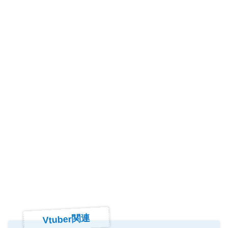
Vtuber関連