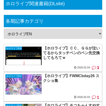
ホロライブ関連書籍(DLsite)
各期記事カテゴリ
【ホロライブ】ＣＣ、ＧＧが泣い
ホロライブEN
てるからタッチペンのペン先交換
してもろてｗ
3
2026.02.04
【ホロライブ】FWMCbday26 ス
ホロライブEN
クショ集
1
2026.02.03
【ホロライブ】モコちゃんすやす
ホロライブEN