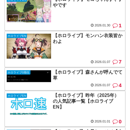
やです
1
2026.01.30
【ホロライブ】モンハン衣装皆か
ホロライブEN
わよ
7
2026.01.07
【ホロライブ】森さんが呼んでて
ホロライブ0期生
草
4
2026.01.07
【ホロライブ】昨年（2025年）
ホロライブEN
の人気記事一覧【ホロライブ
EN】
0
2026.01.01