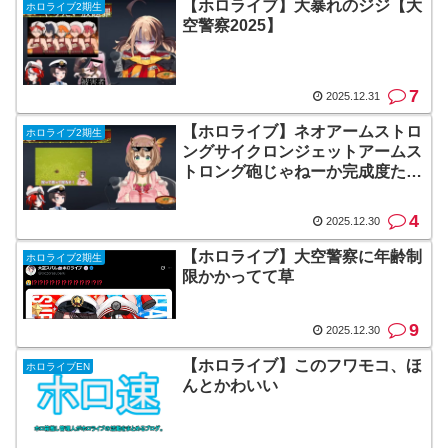
【ホロライブ】大暴れのジジ【大
ホロライブ2期生
空警察2025】
7
2025.12.31
【ホロライブ】ネオアームストロ
ホロライブ2期生
ングサイクロンジェットアームス
トロング砲じゃねーか完成度たけ
ーなオイ
4
2025.12.30
【ホロライブ】大空警察に年齢制
ホロライブ2期生
限かかってて草
9
2025.12.30
【ホロライブ】このフワモコ、ほ
ホロライブEN
んとかわいい