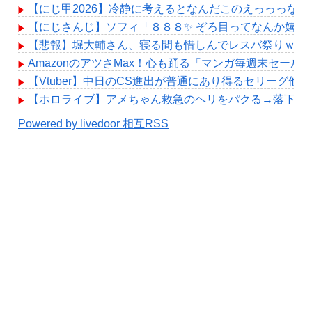
【にじ甲2026】冷静に考えるとなんだこのえっっっな
【にじさんじ】ソフィ「８８８✨ ぞろ目ってなんか嬉し
【悲報】堀大輔さん、寝る間も惜しんでレスバ祭りｗｗ
AmazonのアツさMax！心も踊る「マンガ毎週末セール
【Vtuber】中日のCS進出が普通にあり得るセリーグ他
【ホロライブ】アメちゃん救急のヘリをパクる→落下【hol
Powered by livedoor 相互RSS