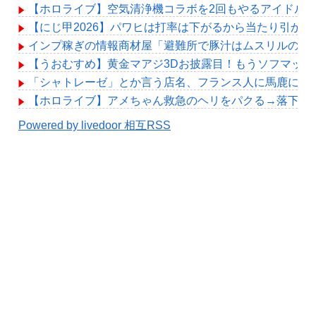
【ホロライブ】空気清浄機コラボを2回もやるアイドル
【にじ甲2026】パワヒは打率は下がるから当たり引か
インプ稼ぎの情報商材屋「避難所で豚汁はムスリルの配
【うおむすめ】黄金マアジ3Dお披露目！もうソフマップ
「シャトレーゼ」とか言う店名、フランス人に馬鹿にさ
【ホロライブ】アメちゃん救急のヘリをパクる→落下【hol
Powered by livedoor 相互RSS