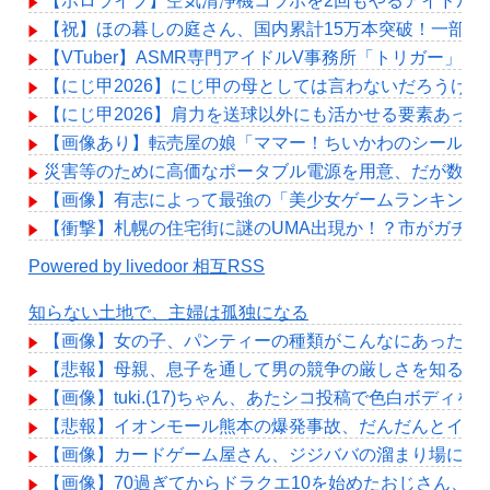
【ホロライブ】空気清浄機コラボを2回もやるアイドル
【祝】ほの暮しの庭さん、国内累計15万本突破！一部店
【VTuber】ASMR専門アイドルV事務所「トリガー
【にじ甲2026】にじ甲の母としては言わないだろうけ
【にじ甲2026】肩力を送球以外にも活かせる要素あっ
【画像あり】転売屋の娘「ママー！ちいかわのシール貼
災害等のために高価なポータブル電源を用意、だが数年
【画像】有志によって最強の「美少女ゲームランキング」
【衝撃】札幌の住宅街に謎のUMA出現か！？市がガチ
Powered by livedoor 相互RSS
知らない土地で、主婦は孤独になる
【画像】女の子、パンティーの種類がこんなにあったｗ
【悲報】母親、息子を通して男の競争の厳しさを知るｗ
【画像】tuki.(17)ちゃん、あたシコ投稿で色白ボディを
【悲報】イオンモール熊本の爆発事故、だんだんとイオ
【画像】カードゲーム屋さん、ジジババの溜まり場になって
【画像】70過ぎてからドラクエ10を始めたおじさん、