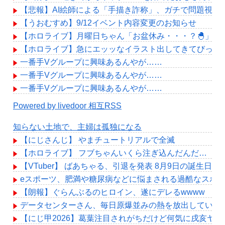
【悲報】AI絵師による「手描き詐称」、ガチで問題視さ
【うおむすめ】9/12イベント内容変更のお知らせ
【ホロライブ】月曜日ちゃん「お盆休み・・・？🐣」
【ホロライブ】急にエッッなイラスト出してきてびっく
一番手Vグループに興味あるんやが……
一番手Vグループに興味あるんやが……
一番手Vグループに興味あるんやが……
Powered by livedoor 相互RSS
知らない土地で、主婦は孤独になる
【にじさんじ】 やまチュートリアルで全滅
【ホロライブ】 フブちゃんいくら注ぎ込んだんだ…
【VTuber】 ばあちゃる、引退を発表 8月9日の誕生日
eスポーツ、肥満や糖尿病などに悩まされる過酷なスポ
【朗報】ぐらんぶるのヒロイン、遂にデレるwwww
データセンターさん、毎日原爆並みの熱を放出している
【にじ甲2026】葛葉注目されがちだけど何気に戌亥ヤバ