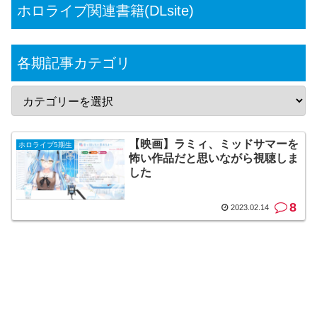
ホロライブ関連書籍(DLsite)
各期記事カテゴリ
【映画】ラミィ、ミッドサマーを
ホロライブ5期生
怖い作品だと思いながら視聴しま
した
8
2023.02.14