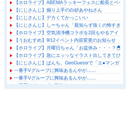
【ホロライブ】ABEMAラッキーフェスに船長とベーちゃ
【にじさんじ】煽り上手の白砂あやねさん
【にじさんじ】デカくてかっこいい
【にじさんじ】しーちゃん「親知らず抜くの怖すぎるの
【ホロライブ】空気清浄機コラボを2回もやるアイドル
【うおむすめ】9/12イベント内容変更のお知らせ
【ホロライブ】月曜日ちゃん「お盆休み・・・？🐣」
【ホロライブ】急にエッッなイラスト出してきてびっく
【にじさんじ】ぱんち、GeoGuessrで「エ●マンガ」
一番手Vグループに興味あるんやが……
一番手Vグループに興味あるんやが……
一番手Vグループに興味あるんやが……
【ホロライブ】アメちゃん救急のヘリをパクる→落下【ho
Powered by livedoor 相互RSS