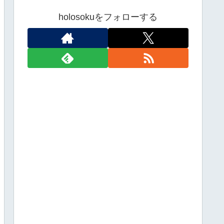
。
holosokuをフォローする
けもV/#カラ騒ぎ】[2026.08.06]
遠吠きゃん】[2026.08.06]