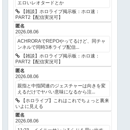
エロいレオタードとか
【雑談】ホロライブ掲示板：ホロ速：
PART2【配信実況可】
匿名
2026.08.06
ACHRORAでREPOやってるけど、同チャ
ンネルで同時3本ライブ配信...
【雑談】ホロライブ掲示板：ホロ速：
PART2【配信実況可】
匿名
2026.08.06
親指と中指関連のジェスチャーは向きを変
えるだけでヤバい意味になるから注...
【ホロライブ】これはこれでちょっと裏来
いよに見える
匿名
2026.08.06
11:23 イイニーサンぶるらじを思い出す