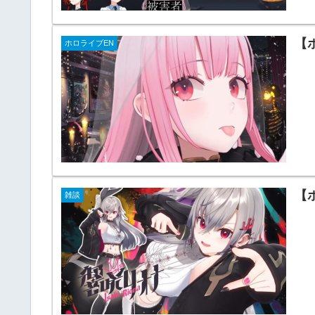
【
ホロライブEN
【
雑談