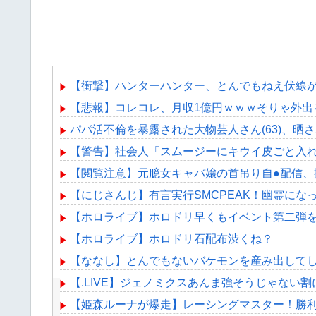
【衝撃】ハンターハンター、とんでもねえ伏線
【悲報】コレコレ、月収1億円ｗｗｗそりゃ外出
パパ活不倫を暴露された大物芸人さん(63)、晒さ
【警告】社会人「スムージーにキウイ皮ごと入れ
【閲覧注意】元臆女キャバ嬢の首吊り自●配信、
【にじさんじ】有言実行SMCPEAK！幽霊にな
【ホロライブ】ホロドリ早くもイベント第二弾を
【ホロライブ】ホロドリ石配布渋くね？
【ななし】とんでもないバケモンを産み出して
【.LIVE】ジェノミクスあんま強そうじゃない
【姫森ルーナが爆走】レーシングマスター！勝