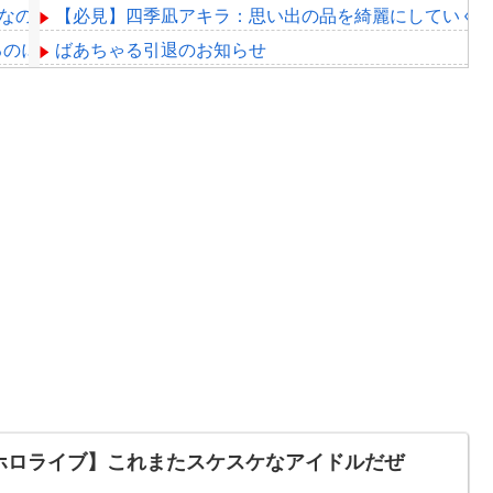
なのか…絶望した
【必見】四季凪アキラ：思い出の品を綺麗にしていく
るのにお前らときたら……
ばあちゃる引退のお知らせ
とのコラボも解禁したほうがいいよ
【My Voice Zoo】自分の声でいいのー？いいよー！！！【#
と告白
#46【 #ストグラ 】あたちは犬だということを伝えていく！【
VE』愛知公演のレポがこちら
Powered by livedoor 相互RSS
ホロライブ】これまたスケスケなアイドルだぜ