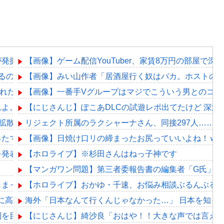
が発掘される。クルタ族の虐殺犯人がツェリードニヒだった模
【画像】ゲーム配信YouTuber、家賃8万円の部屋で
るのにボディガードつけるわ…
【画像】みい山作者「居酒屋行く奴はバカ。ホストの
れたLINEが面白すぎるｗｗｗｗｗｗｗｗｗ(画像ｱﾘ)
【画像】一番手Vグループはマジでこういう男とのコラ
よ。これ美容にいいんだよね〜」→ 結果…
【にじさんじ】ぽこあDLCの試遊レポ出てたけど 深
拡散されまくって終わるｗｗｗｗｗｗｗ
リジェクト所属のラクシャーナさん、同接297人……
ったマジラボうるさくて草
【画像】日焼け口リの締まったお尻っていいよね！ｗ
発表！！本日18時に詳細公開
【ホロライブ】※杉田さんはねっ子神です
【マンガワン問題】第三者委報告書の編集者「G氏」は成
しまったようやね…
【ホロライブ】おかゆ・千速、お悩み相談ぶるんぶる
割に高そうという恐竜デッキの宿命を背負ってる
海外「日本なんて行くんじゃなかった…」 日本を知っ
利を目指してアクセル全開なのら！！！
【にじさんじ】綺沙良「おはや！！大きな声では言え