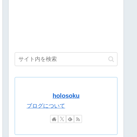
様！
深夜配信→管理会社から厳重注意されてお気持ち表明
初回なら居酒屋より安く飲めてイケメンにチヤホヤされる」
ボも解禁したほうがいいよ
海エリアは皇女が絶対行けないレベルで草
ｗｗｗｗ
holosoku
田卓哉氏...Xで謝罪
ブログについて
ん編まとめ『太もも雑談w』『千速はやっぱ湿度が高い』『にゃ
てしまったディズニー信者、帰国後『本家』に失望する事態に
ないのやけど昨日みんなに言われた通り寝る前にトイレ行った