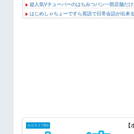
超人気Vチューバーのはちみつパン一部店舗だけ
はじめしゃちょーですら英語で日常会話が出来
【画像】一番手Vグループはマジでこういう男
【衝撃】きゃりーぱみゅぱみゅ 本名をさらり
【日向坂46】まさかの楽曲も披露！『三期生LI
Powered by livedoor 相互RSS
【
ホロライブEN