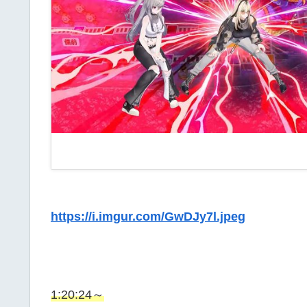
https://i.imgur.com/GwDJy7l.jpeg
1:20:24～