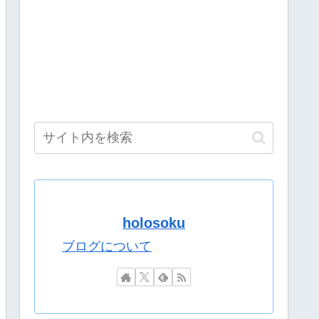
行ったら世界変わった！すげえええ」
wwwww
んの草
い炎上wwwww
パーのフルーツ盛り合わせをもらう「シャインマスカット甘～
【コスサミ2026】
……
配信で詳細を説明「ずっと続けられなくて本当にごめんなさい」【8/
パーのフルーツ盛り合わせをもらう「シャインマスカット甘～
パワーバランス大丈夫か？
れるｗｗｗｗｗｗ
holosoku
・・・
様！
ckup06072011】
ブログについて
明「ずっと続けられなくて本当にごめんなさい」【8/9(日)15