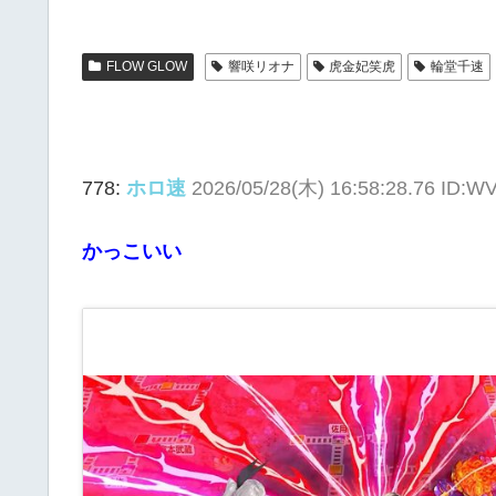
FLOW GLOW
響咲リオナ
虎金妃笑虎
輪堂千速
778:
ホロ速
2026/05/28(木) 16:58:28.76 ID
かっこいい