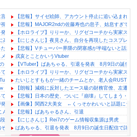
は言えないのやけど昨日みんなに言われた通り寝る前にトイレ
【悲報】サイゼ絵師、アカウント停止に追い込まれるww
時視聴！マネージャーがこれ同時視聴しましょう！ってやって
【悲報】MAJOR2ndの佐藤寿也の息子、姑息すぎてしま
発表！！本日18時に詳細公開
【ホロライブ】りりーか、リグゼコーチから実家スー
割に高そうという恐竜デッキの宿命を背負ってる
【にじさんじ】夜見さん、自分を再現したコスプレに興奮
ったマジラボうるさくて草
【悲報】Vチューバー界隈の閉塞感が半端ないと話題に
あるか????
戌亥とことかいうVtuber
とのコラボも解禁したほうがいいよ
【VTuber】ばあちゃる、引退を発表 8月9日の誕生日
ってたよいゆめ
【ホロライブ】りりーか、リグゼコーチから実家スー
ber
たいじとすももが一緒のチームとか、老人会RUSTの
ｗｗｗｗｗｗｗｗ
【朗報】減税に反対したエース級の財務官僚、左遷さ
てしまいました。肝臓に転移も見られてステージ4です」
【悲報】日本の歴史、ついに『崩壊』してしまう・・
が発掘される。クルタ族の虐殺犯人がツェリードニヒだった模
【画像】関西2大美女 ←くっそかわいいと話題にｗｗｗ 【Pi
こんなもの”があったんだけど…」
【悲報】ばあちゃるさん、引退
大激怒😤👎👎
【にじさんじ】Rei7のゲーム情報収集源は男虎
編そっちのけで極悪ミニゲームを極めようとする男
ばあちゃる、引退を発表 8月9日の誕生日配信で詳細を説