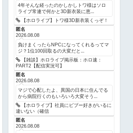
4年そんな経ったのかしかしトワ様はソロ
ライブ常連で何かと3D新衣装に恵...
【ホロライブ】トワ様3D新衣装くっぞ！
匿名
2026.08.08
負けまくったらNPCになってくれるってマ
ジ？1位100回取るの大変だと...
【雑談】ホロライブ掲示板：ホロ速：
PART2【配信実況可】
匿名
2026.08.08
マジで心配したよ、異国の日本に住んでる
から病院行くのもいろいろ大変そう...
【ホロライブ】社員にビブー好きがいるに
違いない（確信
匿名
2026.08.08