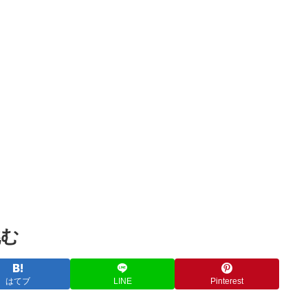
Powered by livedoor 相互RSS
挑む
はてブ
LINE
Pinterest