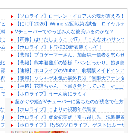
【ソロライブ】ローレン・イロアスの魂が震える！1st L
アビス』主題歌担当に！！！
【にじ甲2026】Winners2回戦第2試合：ロイヤルナ
須幹弥にブチギレるｗｗｗｗ
Vチューバーてやっぱみんな彼氏いるのかな？
封じに被害者殺した方が量刑軽かっただろ」←1万いいね
【画像】はいだしょうこ（47）「こんなオバサンでい
ルムって何のために入っていの？って聞くわけ」
【ホロライブ】トワ様3D新衣装くっぞ！
【悲報】プロゲーマーさん、加藤純一信者を怒らせてしま
誕生日配信で詳細を説明「ずっと続けられなくて本当にごめんなさい」
【悲報】熊本避難所の皆様「パンばっかり。飽き飽き
！頑張れ帝国立ロイヤルナイツ！フレン監督、エースイブ谷を
【速報】ホロライブのVtuber、劇場版メイドインアビス
配置の暗証番号入力に敗北「3回失敗しましたわ」
【朗報】ソシャゲ本気の最終兵器『無限大アナンタ』遂
けコンテンツが入ってくるのは許せない」←これ
【神椿】花譜ちゃん「下書き然としている ᯠ_ ̫ _ᯄ
で悪意でXが爆発した
【ホロライブ】うーん実にラミィ
超かぐや姫がVチューバーに落ちたのが残念で仕方ない
だな…
【ホロライブ】こよりの視聴年代調査
すぎておば様ファン困惑www
【ホロライブ】虎金妃笑虎「引っ越し先、洗濯機置き場
 - 聖ファビュラス！麒麟うおおおおおおおおおお
【ホロライブ】IRySのソロライブ、ゲストはふーたんと