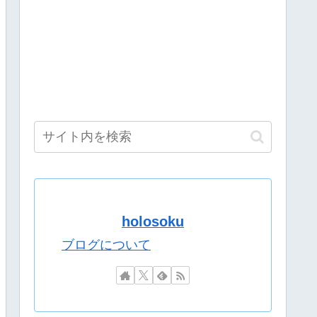
IVE “FACE”無料パートで魅せた圧巻のステージを徹底レポー
イツ - 新台附属！ロイヤルナイツうおおおおおおお
いの…？」
った結果、好き嫌い5位にwwwwwwww
【8/9(日)15:00】
してる」
粛清
の主題歌決定wwwwwwwwww
にサービス開始へwwww
 Ⳋ」←『中々の出来栄え』『ナンスカの地上絵好き』
holosoku
よ
ブログについて
がない 今気づいた」
MOTSUさん！！