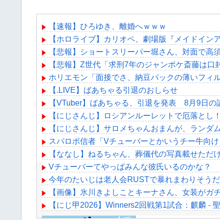
【速報】ひろゆき、離婚へｗｗｗ
【ホロライブ】カリオペ、劇場版『メイドイン
【悲報】ショートスリーパー堀さん、対面で高
【悲報】Z世代「求刑7年のジャンポケ斎藤は口
ホリエモン「面接でさ、納豆パックの薄いフィ
【.LIVE】ばあちゃる引退のおしらせ
【VTuber】ばあちゃる、引退を発表 8月9日の
【にじさんじ】ロシアンルーレットで厄落とし
【にじさんじ】サロメちゃんおまんが、ランダム
スパロボ信者「Vチューバーとかいうチー牛向
【ななし】ねるちゃん、葬儀代の写真載せただけ
Vチューバーてやっぱみんな彼氏いるのかな？
今年のたいじは老人会RUSTで暴れまわりそう
【画像】氷川きよしことキーナさん、女装がガチ
【にじ甲2026】Winners2回戦第1試合：麒麟