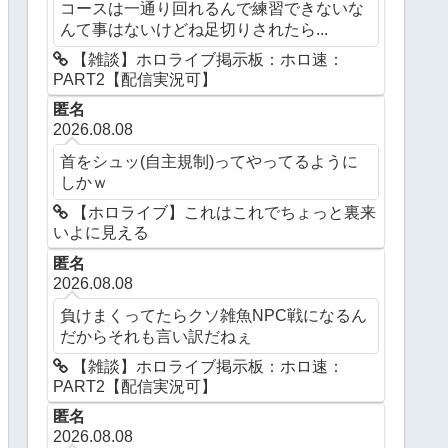
コースは一通り回れるんで練習できないな
んて事はないけどね足切りされたら...
【雑談】ホロライブ掲示板：ホロ速：
PART2【配信実況可】
匿名
2026.08.08
首をシュッ(自主規制)ってやってるように
しかｗ
【ホロライブ】これはこれでちょっと裏来
いよに見える
匿名
2026.08.08
負けまくってたらクソ雑魚NPC戦になるん
だからそれも言い訳だねぇ
【雑談】ホロライブ掲示板：ホロ速：
PART2【配信実況可】
匿名
2026.08.08