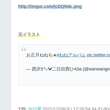
http://imgur.com/jcDQN4c.png
元イラスト
お正月ねねち☀️
#ねねアルバム
pic.twitter
— 西沢5㍉🦀二日目西ひ43a (@wanwangom
135:
ホロ速
2021/12/28(火) 12:26:54.94 ID:d