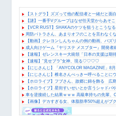
【ストグラ】ズズって他の配信者と一緒だと面
【謎】一番手Vグループはなぜ任天堂からあそこ
【VCR RUST】SHAKAのケツを狙うとこうなる
周防パトラさん、あまりオフのことを言わなく
【動画】クレヨンしんちゃんの例の動画、バズ
成人向けゲーム『ヤリステ メスブター』開発者
【速報】ゼレンスキー大統領「日本の支援は期待
【速報】"見せブラ"女神、現る♡♡♡♡
【にじさんじ】「ANYCOLOR MAGAZIN
【にじさんじ】椎名さんべっきー呼べることに
【ホロライブ】フブさん、故郷に錦を飾る 広
【ホロライブ】星街すいせいとか言うシャドバ
車を逆接続した結果ｗｗｗ 高級車持ちの先輩、
【画像】デカすぎる女、体脂肪率50%超えがブク