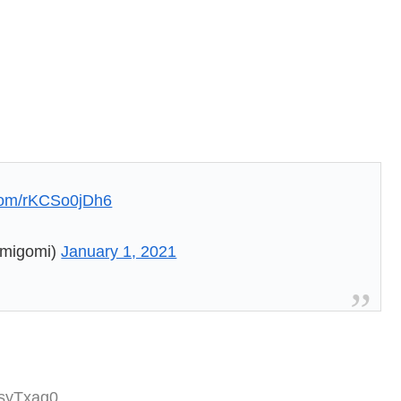
.com/rKCSo0jDh6
igomi)
January 1, 2021
GsyTxag0