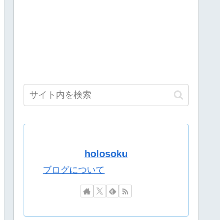
しまう……にじさんじは上がってるのに何故？
？意味深な画像をツイートする
dとiPhoneで違うと話題に……
字が大好き」と誤訳されるｗ
上金額分の納税義務あり
イート聞くやつやってるのかなって思ったら相手鴨神やんけ
る
河ののは、夜牛詩乃、蝸堂みかる、猫屋敷美紅がカバーアートに登場
ブラヒム！
子園2026世界大会
holosoku
ｗｗｗ
も忙しいし継続的には無理なんだろう」
ったかもしれない事故。
ブログについて
wwwww
回答を見分けられますか？委員長の尻穴ASMRかあ…
回答を見分けられますか？委員長の尻穴ASMRかあ…