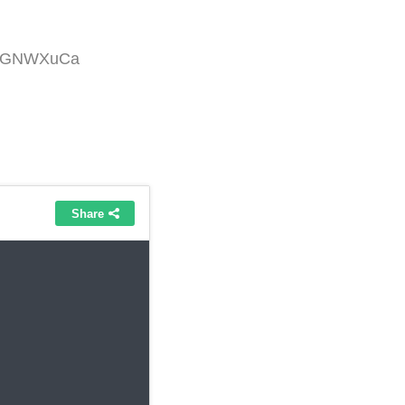
:GXGNWXuCa