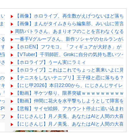
白いんだよな
【画像】ホロライブ、再生数がえげつないほど落ちて
まで寵愛されるんだ？
【画像】まんがタイムきらら編集部、みい山に苦言か
周防パトラさん、あまりオフのことを言わなくなる？
なる？
一番手Vグループさん、新作ソシャゲのセルランがAndroi
リすぎてネットミームと化すｗｗｗｗ
【ホロEN】フワモコ、「フィギュアが大好き」が「数
絶望、銀行がsteamからの入金を拒否→金が入ってなくても売
【VTuber】千羽師匠、Grokに自分の気持ち悪いツ
されたほどの成果がない」WWWWWWWWWWW
【ホロライブ】うーん実にラミィ
【ホロライブ】これはこれでちょっと裏来いよに見え
E」8月の特集では、「今宵、××と夢を見る。」を深掘り。 十
【テニスをしないテニプリ】王子様と恋に落ちる？イ
ウキウキで草
【にじ甲2026】本日22:00から、にじさんじサイレン甲
島『みろくの里』がコラボで『フブキングダムの里』に
【動画】半ケツ祭り、限界突破ｗｗｗｗｗｗｗｗｗｗ
やってることアピールしてるのに公式に呼ばれない女「言うて
【動画】仲間に花火を水平撃ちしようとして障害を負
CPUぶっ壊れｗｗｗ
【悲報】サイゼ絵師、アカウント停止に追い込まれるww
ブクすぎて草wwwwww
【にじさんじ】月ノ美兎、あなたはAIと人間の大喜利
【にじさんじ】月ノ美兎、あなたはAIと人間の大喜利