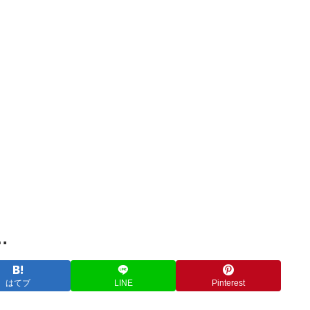
Powered by livedoor 相互RSS
…
はてブ
LINE
Pinterest