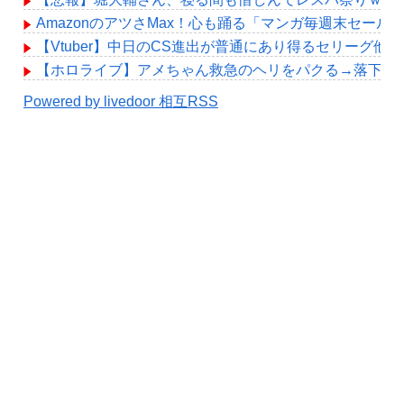
AmazonのアツさMax！心も踊る「マンガ毎週末セール
【Vtuber】中日のCS進出が普通にあり得るセリーグ他
【ホロライブ】アメちゃん救急のヘリをパクる→落下【hol
Powered by livedoor 相互RSS