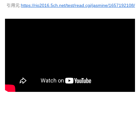
引用元:
https://rio2016.5ch.net/test/read.cgi/jasmine/1657192108/