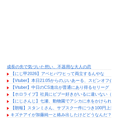
成長の先で気づいた想い、不器用な大人の恋
【にじ甲2026】アベヒパワヒって両立するんやな
【Vtuber】本日21:05からのぶいあーる、スピンオフ企
【Vtuber】中日のCS進出が普通にあり得るセリーグ
【ホロライブ】社員にビブー好きがいるに違いない（確
【にじさんじ】七瀬、動物園でアシカに水をかけられビ
【朗報】スタンミさん、サブスク一件につき100円上乗
キズナアイが加藤純一と絡み出したけどどうなんだ？