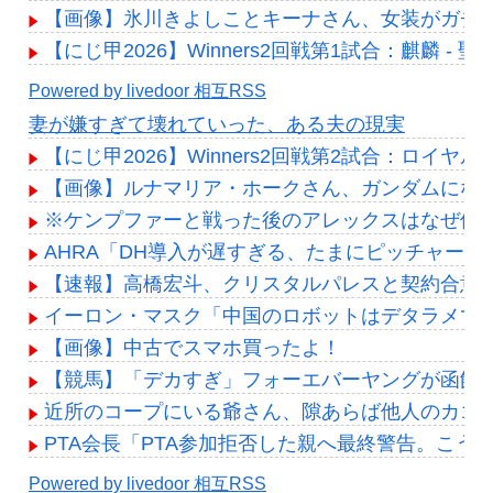
【画像】氷川きよしことキーナさん、女装がガチす
【にじ甲2026】Winners2回戦第1試合：麒麟 
Powered by livedoor 相互RSS
妻が嫌すぎて壊れていった、ある夫の現実
【にじ甲2026】Winners2回戦第2試合：ロイ
【画像】ルナマリア・ホークさん、ガンダムにな
※ケンプファーと戦った後のアレックスはなぜ修
AHRA「DH導入が遅すぎる、たまにピッチャー
【速報】高橋宏斗、クリスタルパレスと契約合意 
イーロン・マスク「中国のロボットはデタラメで
【画像】中古でスマホ買ったよ！
【競馬】「デカすぎ」フォーエバーヤングが函館競
近所のコープにいる爺さん、隙あらば他人のカゴ
PTA会長「PTA参加拒否した親へ最終警告。こう
Powered by livedoor 相互RSS