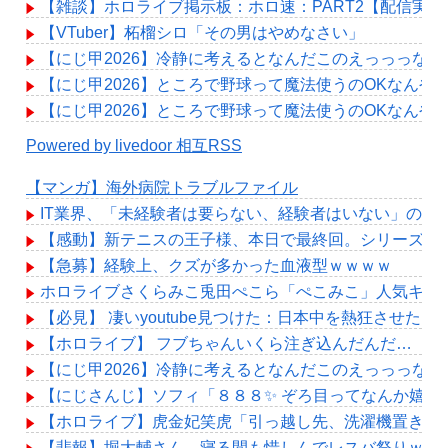
【雑談】ホロライブ掲示板：ホロ速：PART2【配信実況
【VTuber】柘榴シロ「その男はやめなさい」
【にじ甲2026】冷静に考えるとなんだこのえっっっな格
【にじ甲2026】ところで野球って魔法使うのOKなんや
【にじ甲2026】ところで野球って魔法使うのOKなんや
Powered by livedoor 相互RSS
【マンガ】海外病院トラブルファイル
IT業界、「未経験者は要らない、経験者はいない」の地獄
【感動】新テニスの王子様、本日で最終回。シリーズ27
【急募】経験上、クズが多かった血液型ｗｗｗｗ
ホロライブさくらみこ兎田ぺこら「ぺこみこ」人気キャ
【必見】 凄いyoutube見つけた：日本中を熱狂させ
【ホロライブ】 フブちゃんいくら注ぎ込んだんだ…
【にじ甲2026】冷静に考えるとなんだこのえっっっな
【にじさんじ】ソフィ「８８８✨ ぞろ目ってなんか嬉し
【ホロライブ】虎金妃笑虎「引っ越し先、洗濯機置き場が
【悲報】堀大輔さん、寝る間も惜しんでレスバ祭りｗｗ