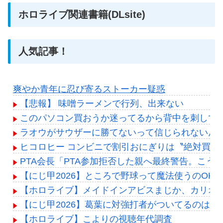
ホロライブ関連書籍(DLsite)
人気記事！
爽やか青年に忍び寄るストーカー疑惑
【悲報】 味噌ラーメンで行列、出来ない
このパソコン買おうか迷ってるから背中を刺して
ラオウがサウザーに勝てないって信じられないん
ヒコロヒー コンビニで割引おにぎりは〝絶対買わ
PTA会長「PTA参加拒否した親へ最終警告。こう
【にじ甲2026】ところで野球って魔法使うのOK
【ホロライブ】メイドインアビスまじか、カリオ
【にじ甲2026】葛葉に対強打者がついてるのはこ
【ホロライブ】こよりの視聴年代調査