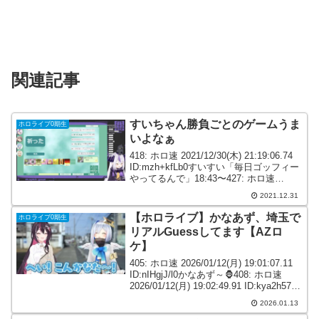
関連記事
すいちゃん勝負ごとのゲームうま
ホロライブ0期生
いよなぁ
418: ホロ速 2021/12/30(木) 21:19:06.74
ID:mzh+kfLb0すいすい「毎日ゴッフィー
やってるんで」18:43〜427: ホロ速
2021/12/30(木) 21:20:02.65
2021.12.31
ID:2jvetuNV0>...
【ホロライブ】かなあず、埼玉で
ホロライブ0期生
リアルGuessしてます【AZロ
ケ】
405: ホロ速 2026/01/12(月) 19:01:07.11
ID:nIHgjJ/l0かなあず～🦍408: ホロ速
2026/01/12(月) 19:02:49.91 ID:kya2h57J0
こんかなた～😭410: ホロ速 2026...
2026.01.13