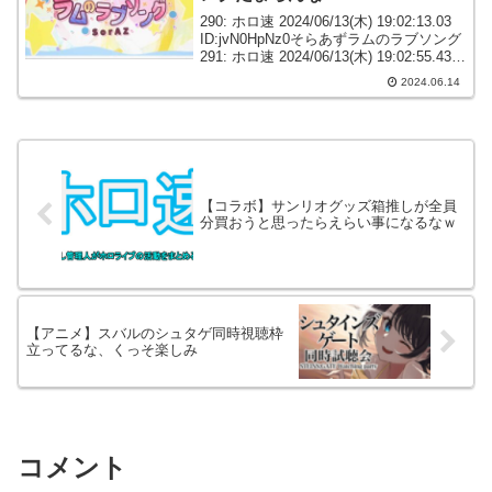
290: ホロ速 2024/06/13(木) 19:02:13.03
ID:jvN0HpNz0そらあずラムのラブソング
291: ホロ速 2024/06/13(木) 19:02:55.43
ID:f6ZMJXBK0あずきちとそらちゃんが
2024.06.14
虎ビキ...
【コラボ】サンリオグッズ箱推しが全員
分買おうと思ったらえらい事になるなｗ
【アニメ】スバルのシュタゲ同時視聴枠
立ってるな、くっそ楽しみ
コメント