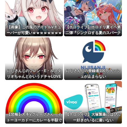
【画像】この兎のアイドルVチュ
【ホロライブ】ホロドリ夏イベ第
ーバーが可愛いｗｗｗｗｗｗｗｗ
二弾『シンクロする夏のスパーク
ｗｗ
ル』明日から開催！！ガチャ追加
は水着みこめっと
にじさんじのフレン・E・ルスタ
にじさんじの登録者100万ラッシ
リオちゃんとかいうドチャLOVE
ュが止まらない
ｗｗｗ
【悲報】大手Vグループさん、イ
【ホロライブ】大塚製薬にはびぶ
トーヨーカドーにカレーを半額で
ー好きがいるに違いない
投げ売りされる……