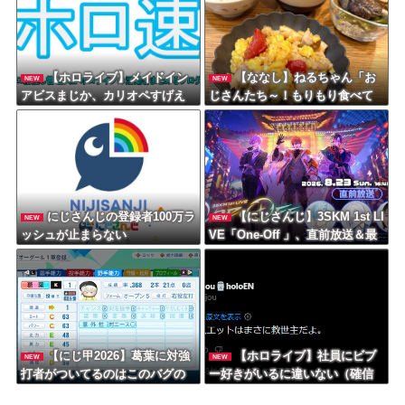
【ホロライブ】メイドイン
【ななし】ねるちゃん「お
NEW
NEW
アビスまじか、カリオペすげえ
じさんたち～！もりもり食べて
な
元気だすのよ～」
にじさんじの登録者100万ラ
【にじさんじ】3SKM 1st LI
NEW
NEW
ッシュが止まらない
VE「One-Off 」、直前放送＆最
速感想放送が決定！MCは篠宮ゆ
の・城瀬いすみ【8/23(日)16:45
～】
【にじ甲2026】葛葉に対強
【ホロライブ】社員にビブ
NEW
NEW
打者がついてるのはこのバグの
ー好きがいるに違いない（確信
せいやな