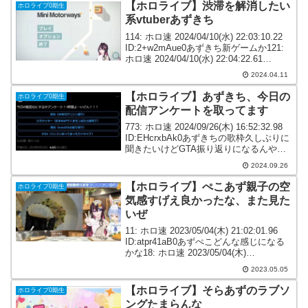
【ホロライブ】渋滞を解消したい
ホロライブ0期生
系vtuberあずきち
114: ホロ速 2024/04/10(水) 22:03:10.22
ID:2+w2mAue0あずきち新ゲームか121:
ホロ速 2024/04/10(水) 22:04:22.61
ID:RFSG+hKX0渋滞を解消したい系
2024.04.11
vtuberあず...
【ホロライブ】あずきち、今日の
ホロライブ0期生
配信アンケートを取ってます
773: ホロ速 2024/09/26(木) 16:52:32.98
ID:EHcrxbAk0あずきちの歌枠久しぶりに
聞きたいけどGTA振り返りになるんやろ
な 今日の配信なにするかアンケート！1
2024.09.26
時間よーいどん！！！— AZKi (@AZKi...
【ホロライブ】ぺこあず親子の空
ホロライブ0期生
気感すげえ良かったな、また見た
いぜ
11: ホロ速 2023/05/04(木) 21:02:01.96
ID:atpr41aB0あずぺこどんな感じになる
かな18: ホロ速 2023/05/04(木)
21:02:28.10 ID:4Bf+JUOi0あずきちママ
2023.05.05
に頼りきりになる...
【ホロライブ】そらあずのラブソ
ホロライブ0期生
ングたまらんな