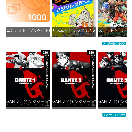
ニンテンドープリペイド番号 1000円|オンラインコード版
リズム天国 ミラクルスターズ -Switch
スプラトゥーン レイダ
価格：¥1,000
価格：¥5,645
価格：¥6
1位
2位
GANTZ 1 (ヤングジャンプコミックスDIGITAL)
GANTZ 2 (ヤングジャンプコミックスDIGITAL
GANTZ 3 (ヤング
価格：¥100
価格：¥100
価格：