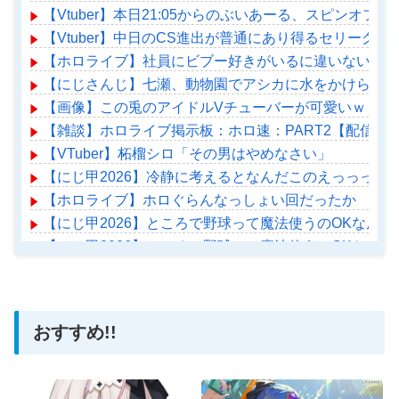
【Vtuber】本日21:05からのぶいあーる、スピンオフ企
【Vtuber】中日のCS進出が普通にあり得るセリーグ
【ホロライブ】社員にビブー好きがいるに違いない（確
【にじさんじ】七瀬、動物園でアシカに水をかけられビ
【画像】この兎のアイドルVチューバーが可愛いｗｗｗ
【雑談】ホロライブ掲示板：ホロ速：PART2【配信実
【VTuber】柘榴シロ「その男はやめなさい」
【にじ甲2026】冷静に考えるとなんだこのえっっっな
【ホロライブ】ホロぐらんなっしょい回だったか
【にじ甲2026】ところで野球って魔法使うのOKなんや
【にじ甲2026】ところで野球って魔法使うのOKなんや
【ホロライブ】アメちゃん救急のヘリをパクる→落下【ho
おすすめ!!
Powered by livedoor 相互RSS