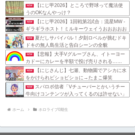
【にじ甲2026】ところで野球って魔法使
NEW
うのOKなんやっけ？
【にじ甲2026】1回戦第2試合：流星MW -
NEW
ギラギラホスト！ミルキーウェイうおおおおお
おおおおおお
夏だしサバイバル！夕刻ロベルが挑むドキ
NEW
ドキの無人島生活と告白シーンの全貌
【悲報】大手Vグループさん、イトーヨー
NEW
カドーにカレーを半額で投げ売りされる……
【にじさんじ】七瀬、動物園でアシカに水
NEW
をかけられビショビショに→たまこ爆笑
スパロボ信者「Vチューバーとかいうチー
NEW
牛向けコンテンツが入ってくるのは許せない」
←これ
ホーム
ホロライブ0期生