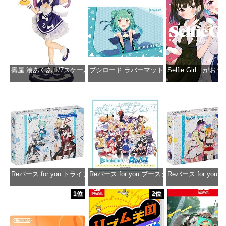
壽屋 湊あくあ 1/7スケール PVC製 塗装済み完成品フィギュア PP942
ブシロード ラバーマットコレクション Vol.851 ホロラ
Selfie Girl がお
価格：¥13,356
価格：¥2,530
価格：¥2
Reバース for you トライアルデッキ ホロライブプロダクション ver.ホ
Reバース for you ブースターパック ホロラ
Reバース for y
価格：¥1,650
価格：¥2,980
価格：¥1
1位
2位