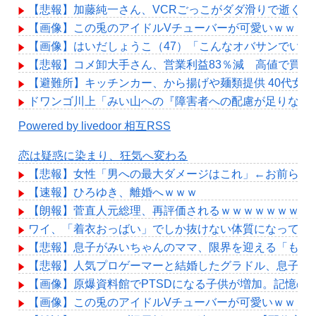
【悲報】加藤純一さん、VCRごっこがダダ滑りで逝く…
【画像】この兎のアイドルVチューバーが可愛いｗｗｗ
【画像】はいだしょうこ（47）「こんなオバサンでいい
【悲報】コメ卸大手さん、営業利益83％減 高値で買い
【避難所】キッチンカー、から揚げや麺類提供 40代女
ドワンゴ川上「みい山への『障害者への配慮が足りない
Powered by livedoor 相互RSS
恋は疑惑に染まり、狂気へ変わる
【悲報】女性「男への最大ダメージはこれ」←お前ら耐
【速報】ひろゆき、離婚へｗｗｗ
【朗報】菅直人元総理、再評価されるｗｗｗｗｗｗｗｗ
ワイ、「着衣おっばい」でしか抜けない体質になってし
【悲報】息子がみいちゃんのママ、限界を迎える「もう
【悲報】人気プロゲーマーと結婚したグラドル、息子の
【画像】原爆資料館でPTSDになる子供が増加。記憶の
【画像】この兎のアイドルVチューバーが可愛いｗｗｗ