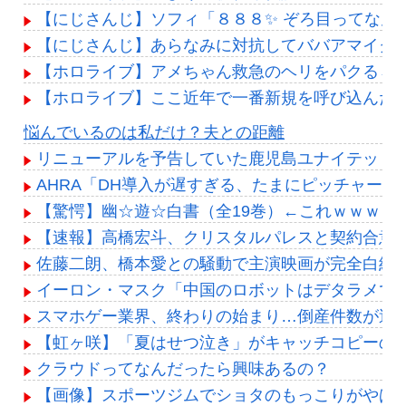
【にじさんじ】ソフィ「８８８✨ ぞろ目ってなん
【にじさんじ】あらなみに対抗してババアマイク
【ホロライブ】アメちゃん救急のヘリをパクる→落下【
【ホロライブ】ここ近年で一番新規を呼び込んだ
Powered by livedoor 相互RSS
悩んでいるのは私だけ？夫との距離
リニューアルを予告していた鹿児島ユナイテッドの
AHRA「DH導入が遅すぎる、たまにピッチャー
【驚愕】幽☆遊☆白書（全19巻）←これｗｗｗｗ
【速報】高橋宏斗、クリスタルパレスと契約合意 
佐藤二朗、橋本愛との騒動で主演映画が完全白紙
イーロン・マスク「中国のロボットはデタラメで
スマホゲー業界、終わりの始まり…倒産件数が過去
【虹ヶ咲】「夏はせつ泣き」がキャッチコピーの
クラウドってなんだったら興味あるの？
【画像】スポーツジムでショタのもっこりがやばす