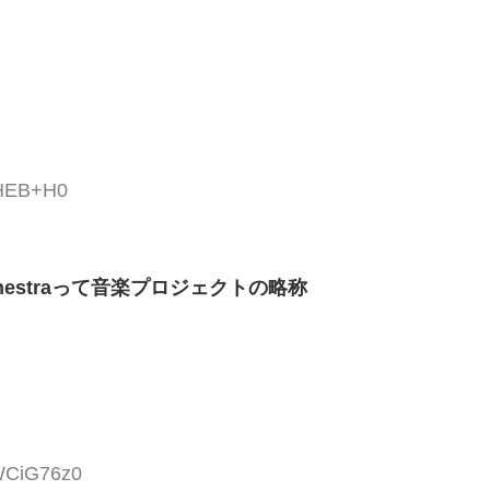
LHEB+H0
rchestraって音楽プロジェクトの略称
MWCiG76z0