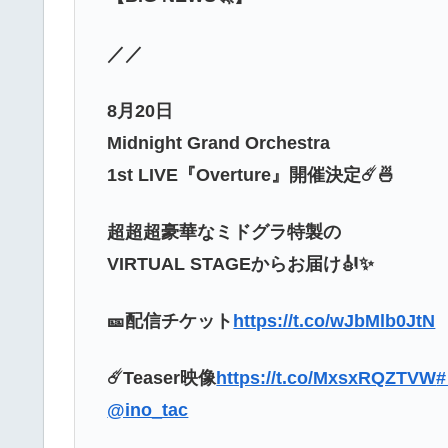
／／
8月20日
Midnight Grand Orchestra
1st LIVE『Overture』開催決定☄️🍜
超超超豪華なミドグラ特製の
VIRTUAL STAGEからお届け🎻✨
🎫配信チケット
https://t.co/wJbMlb0JtN
☄️Teaser映像
https://t.co/MxsxRQZTVW
@ino_tac