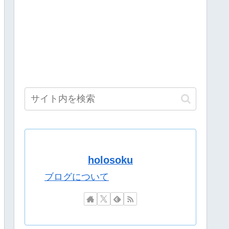
利さを知っていただく
るとしか思えない確率の偏りｗ
作読んでるのに解像度が高くない？
力は既にあるの？
上金額分の納税義務あり
「最近は焼肉屋で最初にビールを頼むくらい好き」
ーブで全編公開 9月の2回目の公演も発表
で深夜配信→管理会社から厳重注意されてお気持ち表明
だよな
れない問い合わせがあった』と書店員が明らかにして……
ったら許してくれそうなのって徳川家康だよな
holosoku
河ののは、夜牛詩乃、蝸堂みかる、猫屋敷美紅がカバーアートに登場
「最近は焼肉屋で最初にビールを頼むくらい好き」
ブログについて
なチンギス・ハンを悪者みたいに扱うの？」
もない人物との打ち合わせを自白していた