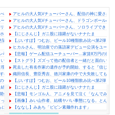
京、すべての記録をメモ帳で行う、長尾景先輩に表計算ソフトの便
アヒルの大人気Vチューバーさん、配信の神に愛されて
ーチューブで全編公開 9月の2回目の公演も発表
アヒルの大人気Vチューバーさん、ドラゴンボールの原
をリークしていた模様…
アヒルの大人気Vチューバーさん、ソロライブできる実
rスマホ用のスピーカー何使ってる？コスパ良いの教えてくれ
【にじさんじ】ガニ股に躊躇がないナナたま
絶望、銀行がsteamからの入金を拒否→金が入ってなくても売
【ぶいすぽ】つむお、ビール10種類飲み比べ第2弾！
ヒカルさん、明治座での落語家デビュー公演をユーチュ
ン孕ませ男登場www
【悲報】ゲーム配信ユーチューバー…家賃8万円の部屋
い//」女子「キャハハ！」→フ●ラ開始ｗｗｗｗｗｗｗｗｗｗ
【ストグラ】ズズって他の配信者と一緒だと面白いん
った理由が明確すぎる
死去した有名作家の遺作が予約開始、すると『信じら
ct「ぶいすぽっ！」、ARG企画を実施！
織田信長、豊臣秀吉、徳川家康の中で大失敗しても謝
E」8月の特集では、「今宵、××と夢を見る。」を深掘り。 十
【ぶいすぽ】つむお、ビール10種類飲み比べ第2弾！
た結果「弟めっちゃ喜んでくれました」
【にじさんじ】ガニ股に躊躇がないナナたま
ekend」開催か？予告に多数のVTuberが登場『穴埋めクイズや』
【悲報】モンゴル人、アニメを見て泣く「なんでみん
ドってめちゃくちゃ過小評価されとるよな
【画像】みい山作者、結構ヤバい事態になる。とんで
乃らによる甲子園とかも見たくはある
【ななし】みあち「ビビン素麺作れます」