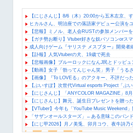
【にじさんじ】8/6（木）20:00から五木左
ヒカルさん、明治座での落語家デビュー公演をユ
【悲報】ミノル、老人会RUSTの参加メンバー
【ガチ勢お断り】Vtuber好きな奴パソコンo
成人向けゲーム『ヤリステ メスブター』開発者
【訃報】人気Vtuberの犬、19歳で死去
【悲報画像】ブルーロックになんJ民とドッピュ
【動画】女子「勃ってんじゃん笑」男子「うるさ
【画像】『To LOVEる』のアクキー、不評だ
【ぶいすぽ】次世代Virtual esports Proje
【にじさんじ】「ANYCOLOR MAGAZIN
【にじさんじ】舞元、誕生日プレゼントを贈っ
【VTuber】今年も「YouTube Music We
「サザンオールスターズ」←ある意味このバン
【にじ甲2026】月ノ美兎、卯月コウ、夜牛詩