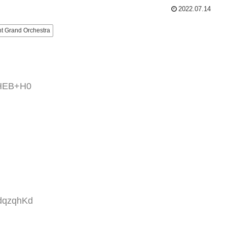
2022.07.14
ht Grand Orchestra
LHEB+H0
6dqzqhKd