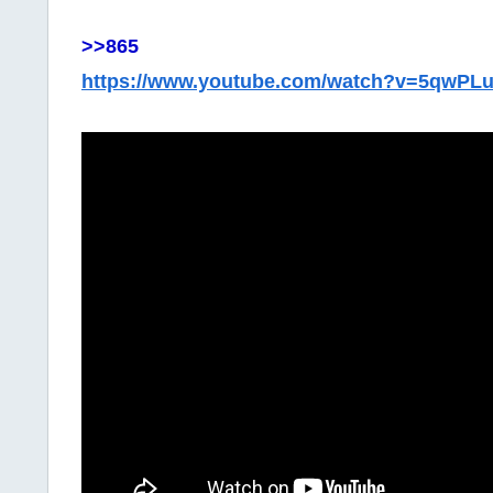
>>865
https://www.youtube.com/watch?v=5qwPL