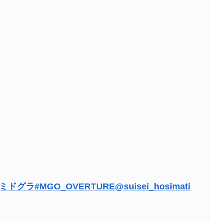
#ミドグラ
#MGO_OVERTURE
@suisei_hosimati