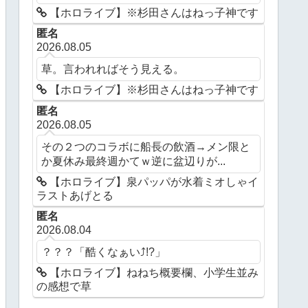
【ホロライブ】※杉田さんはねっ子神です
匿名
2026.08.05
草。言われればそう見える。
【ホロライブ】※杉田さんはねっ子神です
匿名
2026.08.05
その２つのコラボに船長の飲酒→メン限と
か夏休み最終週かてｗ逆に盆辺りが...
【ホロライブ】泉パッパが水着ミオしゃイ
ラストあげとる
匿名
2026.08.04
？？？「酷くなぁい⤴︎!?」
【ホロライブ】ねねち概要欄、小学生並み
の感想で草