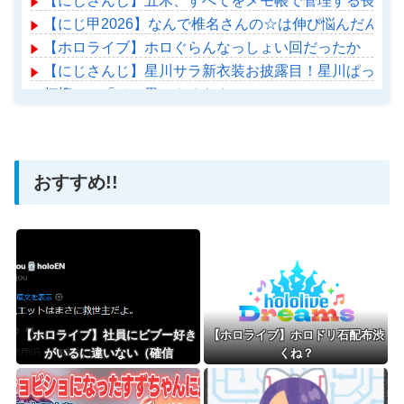
【にじさんじ】五木、すべてをメモ帳で管理する長尾に表計
【にじ甲2026】なんで椎名さんの☆は伸び悩んだんや
【ホロライブ】ホロぐらんなっしょい回だったか
【にじさんじ】星川サラ新衣装お披露目！星川ぱっつん
柘榴シロ「その男はやめなさい」
【ホロライブ】アメちゃん救急のヘリをパクる→落下【ho
おすすめ!!
Powered by livedoor 相互RSS
【ホロライブ】社員にビブー好き
【ホロライブ】ホロドリ石配布渋
がいるに違いない（確信
くね？