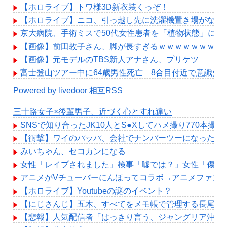
【ホロライブ】トワ様3D新衣装くっぞ！
【ホロライブ】ニコ、引っ越し先に洗濯機置き場がない
京大病院、手術ミスで50代女性患者を「植物状態」に
【画像】前田敦子さん、脚が長すぎるｗｗｗｗｗｗｗ 【Pick
【画像】元モデルのTBS新人アナさん、プリケツ
富士登山ツアー中に64歳男性死亡 8合目付近で意識失
Powered by livedoor 相互RSS
三十路女子×後輩男子、近づく心とすれ違い
SNSで知り合ったJK10人とS●Xしてハメ撮り770本撮っ
【衝撃】ワイのパッパ、会社でナンバーツーになった結
みいちゃん、セコカンになる
女性「レイプされました」検事「嘘では？」女性「傷つ
アニメがVチューバーにんほってコラボ→アニメファン
【ホロライブ】Youtubeの謎のイベント？
【にじさんじ】五木、すべてをメモ帳で管理する長尾に表計算
【悲報】人気配信者「はっきり言う、ジャングリア沖縄