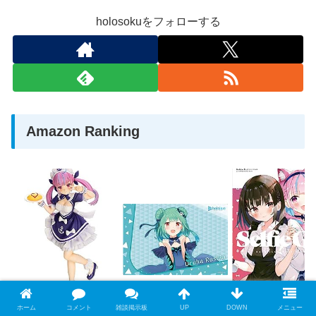
holosokuをフォローする
Amazon Ranking
壽屋 湊あくあ 1/7スケール PVC製 塗装済み完成品フィギュア PP942
ブシロード ラバーマットコレクション Vol.851 ホロラ
Selfie Girl がお
ホーム
コメント
雑談掲示板
UP
DOWN
メニュー