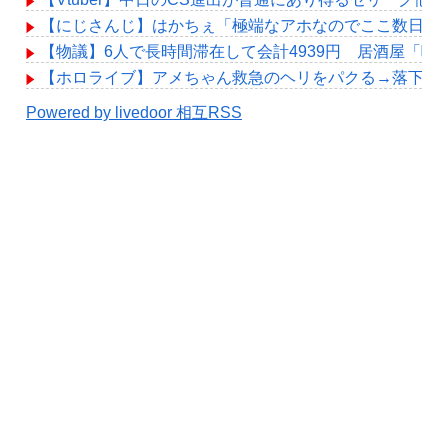
【にじさんじ】はかちぇ「極端なアホなのでここ数日、2
【物議】6人で長時間滞在して会計4939円 居酒屋「
【ホロライブ】アメちゃん救急のヘリをパクる→落下【hol
Powered by livedoor 相互RSS