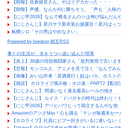
【朗報】佐倉綾音さん、やはりデカかった・・・
【朗報】声優、なんかAIに勝ちそう。「声も「人格の象
【にじ甲2026】なんで椎名さんの☆は伸び悩んだんや？
【にじさんじ】星川サラ新衣装お披露目！星川ぱっつん
柘榴シロ「その男はやめなさい」
Powered by livedoor 相互RSS
妻との生活が、夫をうつへ追い込んだ現実
【炎上】38歳の現役格闘家さん「批判覚悟で言います。
【悲報】モンゴル人、アニメを見て泣く「なんでみんな
【画像】みい山作者「居酒屋行く奴はバカ。ホストの初
【雑談】 ホロライブ掲示板：ホロ速：PART2【配信実
【にじさんじ】 間違いなく過去最高レベルの傾き
【にじさんじ】 ルイス「ドパガキの時代は終わり！セ
【にじ甲2026】アベヒパワヒって両立するんやな他
AmazonのアツさMax！心も踊る「マンガ毎週末セール
【ホロライブ】社員にビブー好きがいるに違いない（確
【Vtuber】中日のCS進出が普通にあり得るセリーグ他