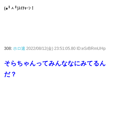
(๑╹ᆺ╹)ｽｲﾁｬｰﾝ！
308:
ホロ速
2022/08/12(金) 23:51:05.80 ID:eSrBRmUHp
そらちゃんってみんななにみてるん
だ？