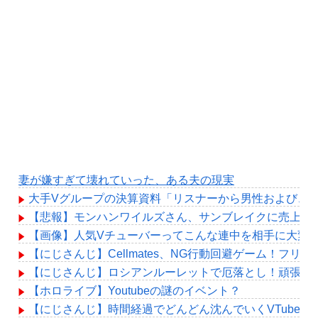
妻が嫌すぎて壊れていった、ある夫の現実
大手Vグループの決算資料「リスナーから男性および、
【悲報】モンハンワイルズさん、サンブレイクに売上を
【画像】人気Vチューバーってこんな連中を相手に大変
【にじさんじ】Cellmates、NG行動回避ゲーム！フリ
【にじさんじ】ロシアンルーレットで厄落とし！頑張れ
【ホロライブ】Youtubeの謎のイベント？
【にじさんじ】時間経過でどんどん沈んでいくVTuber