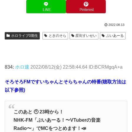
LINE
Pinterest
2022.08.13
ホロライブ0期生
ときのそら
星街すいせい
ぶいあーる
834:
ホロ速
2022/08/12(金) 22:58:44.64 ID:BCRMgqA+a
そろそろFMですいちゃんとそらちゃんの特番(聴取方法は
以下参照)
このあと 🕚 23時から！
NHK-FM「ぶいあーる！〜VTuberの音楽
Radio〜」でMCをつとめます！📣