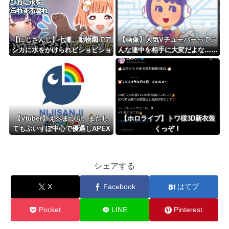
【にじさんじ】七瀬、動物園でア
【画像】人気Vチューバーってこ
シカに水をかけられビショビショ
んな連中を相手に大変だよな……
に→たまこ爆笑
【Vtuber】えぺまつり、またし
【ホロライブ】トワ様3D新衣装
てもぶいすぽ中心で優遇しAPEX
くっぞ！
最大勢力のにじさんじライバーを
ガン無視する「にじにはそんな余
裕はないよな」
シェアする
X
Facebook
はてブ
Pocket
LINE
Pinterest