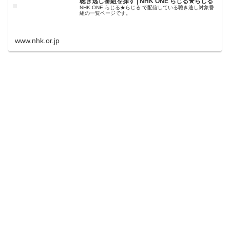
聴き逃し番組を探す | NHK ONE らじる★らじる
NHK ONE らじる★らじる で配信している聴き逃し対象番
組の一覧ページです。
www.nhk.or.jp