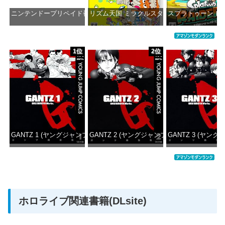
ニンテンドープリペイド番号 1000円|オンラインコード版
リズム天国 ミラクルスターズ -Switch
スプラトゥーン レイダ
価格：¥1,000
価格：¥5,645
価格：¥6
1位
2位
GANTZ 1 (ヤングジャンプコミックスDIGITAL)
GANTZ 2 (ヤングジャンプコミックスDIGITAL
GANTZ 3 (ヤング
価格：¥100
価格：¥100
価格：
ホロライブ関連書籍(DLsite)