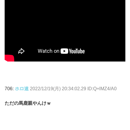
706:
ホロ速
2022/12/19(月) 20:34:02.29 ID:Q+lMZ4/A0
ただの馬鹿親やんけｗ