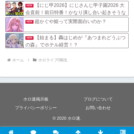
【にじ甲2026】にじさんじ甲子園2026 大
NEW
会直前！前日特番！かなり潰し合い起きそうな
トナメになったな
超かぐや姫って実際面白いのか？
NEW
【始まる】轟はじめが『あつまれどうぶつ
NEW
の森』でホテル経営！？
ホーム
ホロライブ0期生
ホロ速掲示板
ブログについて
プライバシーポリシー
お問い合わせ
© 2020 ホロ速.