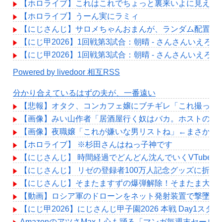
【ホロライブ】これはこれでちょっと裏来いよに見える
【ホロライブ】うーん実にラミィ
【にじさんじ】サロメちゃんおまんが、ランダム配置の
【にじ甲2026】1回戦第3試合：朝晴 - さんさんいえろ
【にじ甲2026】1回戦第3試合：朝晴 - さんさんいえろ
Powered by livedoor 相互RSS
分かり合えているはずの夫が、一番遠い
【悲報】オタク、コンカフェ嬢にブチギレ「これ撮って
【画像】みい山作者「居酒屋行く奴はバカ。ホストの初
【画像】夜職嬢「これが嫌いな男リストね」←まさかお
【ホロライブ】 ※杉田さんはねっ子神です
【にじさんじ】 時間経過でどんどん沈んでいくVTuber
【にじさんじ】 リゼの登録者100万人記念グッズに折
【にじさんじ】そまたますずの爆弾解除！そまたま大げ
【動画】ロシア軍のドローンをネット発射装置で撃墜す
【にじ甲2026】にじさんじ甲子園2026 本戦 Day1ス
AmazonのアツさMax！心も踊る「マンガ毎週末セール