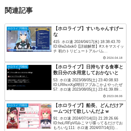
関連記事
【ホロライブ】すいちゃんすげー
ホロライブ0期生
な
415: ホロ速 2024/04/17(水) 18:38:43.70
ID:6fw2xbok0【詳細解禁】#スキマスイッ
チ 初のトリビュートアルバム
SUKIMASWITCH 20th Anniversary
2024.04.18
Tribute Album『#み...
【ホロライブ】日持ちする食事と
ホロライブ0期生
数日分の水用意しておかないと
53: ホロ速 2023/08/05(土) 23:40:08.93
ID:LRIhcnXg0明日フブみこかよやったぜ
57: ホロ速 2023/08/05(土) 23:41:39.89
ID:1TRrI4JF0フブさんみこさん明日⏰６
2023.08.06
日２１：...
【ホロライブ】船長、どんだけア
ホロライブ0期生
ームつけて欲しいんだよｗ
91: ホロ速 2024/07/14(日) 21:28:26.66
ID:hoL/RFpV0みこマリ喋ってるだけでお
もろいな111: ホロ速 2024/07/14(日)