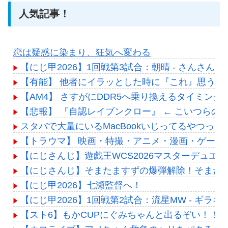
人気記事！
恋は疑惑に染まり、狂気へ変わる
【にじ甲2026】1回戦第3試合：朝晴 - さんさ
【有能】 他者にイラッとした時に『これ』思うと
【AM4】 さすがにDDR5へ乗り換えるタイミン
【悲報】 『自認レイブンクロー』 ← こいつらの
スタバで大量にいるMacBookいじってるやつっ
【トラウマ】 映画・特撮・アニメ・漫画・ゲー
【にじさんじ】遊戯王WCS2026マスターデュエル
【にじさんじ】そまたますずの爆弾解除！そまた
【にじ甲2026】七瀬監督へ！
【にじ甲2026】1回戦第2試合：流星MW - ギ
【スト6】もかCUPにぐみちゃんと出るぞい！！#せつぐ