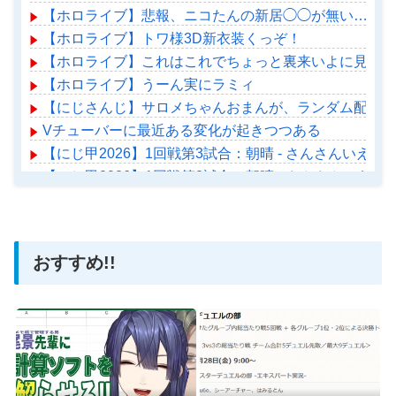
【ホロライブ】悲報、ニコたんの新居◯◯が無い…
【ホロライブ】トワ様3D新衣装くっぞ！
【ホロライブ】これはこれでちょっと裏来いよに見える
【ホロライブ】うーん実にラミィ
【にじさんじ】サロメちゃんおまんが、ランダム配置の
Vチューバーに最近ある変化が起きつつある
【にじ甲2026】1回戦第3試合：朝晴 - さんさんいえ
【にじ甲2026】1回戦第3試合：朝晴 - さんさんいえ
【ホロライブ】アメちゃん救急のヘリをパクる→落下【ho
おすすめ!!
Powered by livedoor 相互RSS