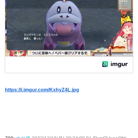
https://i.imgur.com/KxhyZ4L.jpg