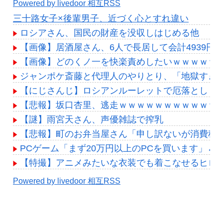
Powered by livedoor 相互RSS
三十路女子×後輩男子、近づく心とすれ違い
ロシアさん、国民の財産を没収しはじめる他
【画像】居酒屋さん、6人で長居して会計4939
【画像】どのくノ一を快楽責めしたいｗｗｗｗｗ
ジャンポケ斎藤と代理人のやりとり、「地獄すぎ
【にじさんじ】ロシアンルーレットで厄落とし！
【悲報】坂口杏里、逃走ｗｗｗｗｗｗｗｗｗｗｗ 
【謎】雨宮天さん、声優雑誌で搾乳
【悲報】町のお弁当屋さん「申し訳ないが消費税
PCゲーム「まず20万円以上のPCを買います」←
【特撮】アニメみたいな衣装でも着こなせるヒロ
Powered by livedoor 相互RSS