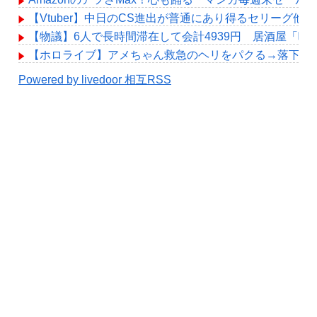
【Vtuber】中日のCS進出が普通にあり得るセリーグ他
【物議】6人で長時間滞在して会計4939円 居酒屋「
【ホロライブ】アメちゃん救急のヘリをパクる→落下【hol
Powered by livedoor 相互RSS