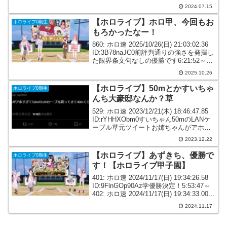
21:32:17.02 ID:dJFmLdXA0どんだけ液タ
2024.07.15
ブとアーム...
【ホロライブ】ホロ甲、今回もお
ホロライブ0期生
もろかったなー！
860: ホロ速 2025/10/26(日) 21:03:02.36
ID:3B78naJC0前評判通りの強さを発揮し
た限界条文句なしの優勝です6:21:52～
861: ホロ速 2025/10/26(日) 21:03:03.58
2025.10.26
ID:NW...
【ホロライブ】50mとかすいちゃ
ホロライブ0期生
んち大豪邸なんか？草
529: ホロ速 2023/12/21(木) 18:46:47.85
ID:rYHHXObm0すいちゃん50mのLANケ
ーブル草元ツイートお姉ちゃんがアホす
ぎて50mのLANケーブル買ってきて40m
2023.12.22
くらい余ってるNOW— さぶまちすいせ
い ...
【ホロライブ】あずきち、優勝で
ホロライブ0期生
す！【ホロライブ甲子園】
401: ホロ速 2024/11/17(日) 19:34:26.58
ID:9FlnGOp90Az学優勝決定！5:53:47～
402: ホロ速 2024/11/17(日) 19:34:33.00
ID:zTcMcCTV0あずきち優勝です40...
2024.11.17