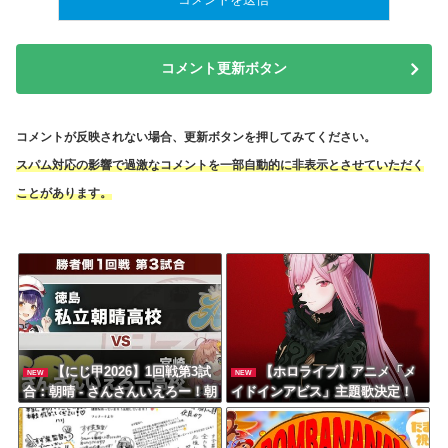
コメント更新ボタン
コメントが反映されない場合、更新ボタンを押してみてください。
スパム対応の影響で過激なコメントを一部自動的に非表示とさせていただく
ことがあります。
【にじ甲2026】1回戦第3試
【ホロライブ】アニメ「メ
NEW
NEW
合：朝晴 - さんさんいえろー！朝
イドインアビス」主題歌決定！
晴うおおおおおおおおおお
「Chain of the Abyss」 Kevin
Penkin feat. Mori Calliope