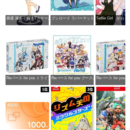
壽屋 湊あくあ 1/7スケール PVC製 塗装済み完成品フィギュア PP942
ブシロード ラバーマットコレクション Vol.851 ホロラ
Selfie Girl がお
価格：¥13,356
価格：¥2,530
価格：¥2
Reバース for you トライアルデッキ ホロライブプロダクション ver.ホ
Reバース for you ブースターパック ホロラ
Reバース for y
価格：¥1,650
価格：¥2,980
価格：¥1
1位
2位