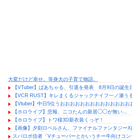
大変だけど幸せ。等身大の子育て物語。
【VTuber】ばあちゃる、引退を発表 8月9日の誕生日配
【VCR RUST】キレまくるジャックナイフ一ノ瀬うる
【Vtuber】中日5位うおおおおおおおおおおおおおおおお
【ホロライブ】悲報、ニコたんの新居◯◯が無い…
【ホロライブ】トワ様3D新衣装くっぞ！
【画像】夕刻ロベルさん、ファイナルファンタジーX配
スパロボ信者「Vチューバーとかいうチー牛向けコンテ