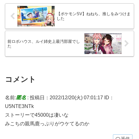
【ポケモンSV】ねねち、推しをみつけま
した
前ロボハウス、ルイ姉史上最汚部屋でし
た
コメント
名前:
匿名
:
投稿日：2022/12/20(火) 07:01:17
ID：
U5NTE3NTk
ストーリーで45000は凄いな
みこちの親馬鹿っぷりがウケてるのか
返信