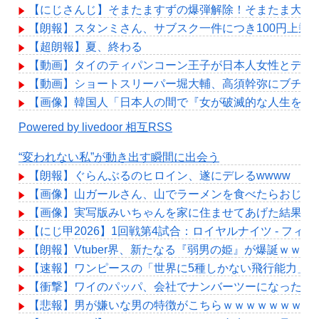
【にじさんじ】そまたますずの爆弾解除！そまたま大げ
【朗報】スタンミさん、サブスク一件につき100円上乗
【超朗報】夏、終わる
【動画】タイのティパンコーン王子が日本人女性とデー
【動画】ショートスリーパー堀大輔、高須幹弥にブチギ
【画像】韓国人「日本人の間で『女が破滅的な人生を送る
Powered by livedoor 相互RSS
“変われない私”が動き出す瞬間に出会う
【朗報】ぐらんぶるのヒロイン、遂にデレるwwww
【画像】山ガールさん、山でラーメンを食べたらおじさ
【画像】実写版みいちゃんを家に住ませてあげた結果www
【にじ甲2026】1回戦第4試合：ロイヤルナイツ - フ
【朗報】Vtuber界、新たなる『弱男の姫』が爆誕ｗｗ
【速報】ワンピースの「世界に5種しかない飛行能力」
【衝撃】ワイのパッパ、会社でナンバーツーになった結
【悲報】男が嫌いな男の特徴がこちらｗｗｗｗｗｗｗｗ