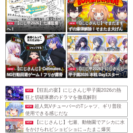
【にじ甲2026】七瀬監督
【にじさんじ】そまたます
NEW
NEW
へ！
ずの爆弾解除！そまたま大げん
かで草
【にじさんじ】Cellmates、
【にじ甲2026】にじさんじ
NEW
NEW
NG行動回避ゲーム！フリが露骨
甲子園2026 本戦 Day1スター
すぎる
ト！めちゃつよ甲子園
【狂乱の宴】にじさんじ甲子園2026の熱
NEW
狂と切磋琢磨のドラマを徹底解剖
超人気VチューバーのTシャツ、ギリ普段
NEW
使用できる感じだな
【にじさんじ】七瀬、動物園でアシカに水
NEW
をかけられビショビショに→たまこ爆笑