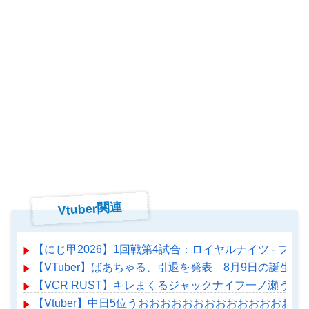
Vtuber関連
【にじ甲2026】1回戦第4試合：ロイヤルナイツ - 
【VTuber】ばあちゃる、引退を発表 8月9日の誕生日
【VCR RUST】キレまくるジャックナイフ一ノ瀬うる
【Vtuber】中日5位うおおおおおおおおおおおおおおお