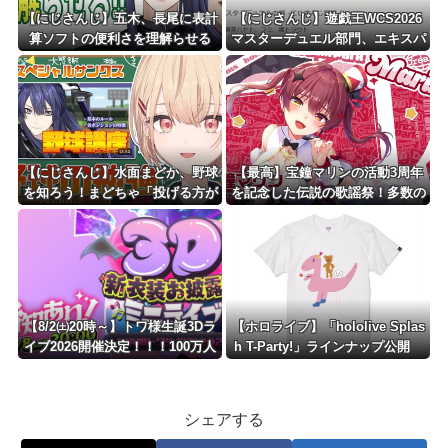
【にじさんじ】五木、長尾に表計
【にじさんじ】遊戯王WCS2026
算ソフトの便利さを理解らせる
マスターデュエル部門、エキスパ
『エクセルに感動してるおじさん
ート実況＆にじさんじ実況の2配
見てなんか感動する』
信を実施！【8/28(金)9:00～】
【にじさんじ】水面まどか、野球
【最高】宝鐘マリンの活動3周年
を知ろう！まどちゃ「投げる方が
を記念した伝説の歌謡祭！多数の
守備なの？！」
豪華ゲスト出演や新髪型のお披露
目など見どころ満載の神配信！
【8/2㈯20時～】トワ様生誕3Dラ
【ホロライブ】「hololive Splas
イブ2026開催決定！！！100万人
h T-Party!」ラインナップ公開
チケットの3D新衣装あり
ホロメンプロデュースのクセツヨ
Tシャツ達
シェアする