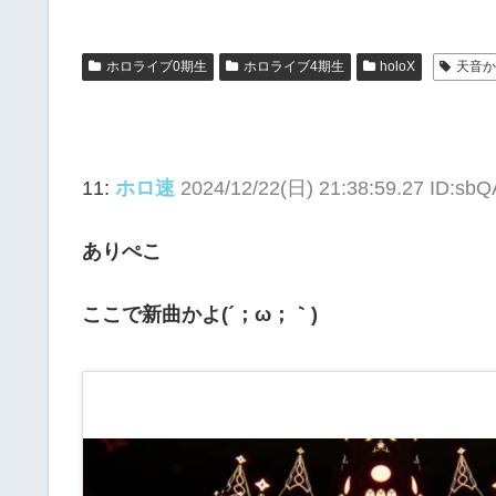
ホロライブ0期生
ホロライブ4期生
holoX
天音
11:
ホロ速
2024/12/22(日) 21:38:59.27 ID:sb
ありぺこ
ここで新曲かよ(´；ω；｀)