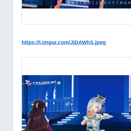
https://i.imgur.com/JjDAWhS.jpeg