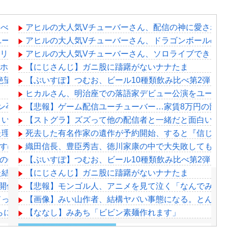
京、すべての記録をメモ帳で行う、長尾景先輩に表計算ソフトの便
アヒルの大人気Vチューバーさん、配信の神に愛されて
ーチューブで全編公開 9月の2回目の公演も発表
アヒルの大人気Vチューバーさん、ドラゴンボールの原
をリークしていた模様…
アヒルの大人気Vチューバーさん、ソロライブできる実
rスマホ用のスピーカー何使ってる？コスパ良いの教えてくれ
【にじさんじ】ガニ股に躊躇がないナナたま
絶望、銀行がsteamからの入金を拒否→金が入ってなくても売
【ぶいすぽ】つむお、ビール10種類飲み比べ第2弾！
ヒカルさん、明治座での落語家デビュー公演をユーチュ
ン孕ませ男登場www
【悲報】ゲーム配信ユーチューバー…家賃8万円の部屋
い//」女子「キャハハ！」→フ●ラ開始ｗｗｗｗｗｗｗｗｗｗ
【ストグラ】ズズって他の配信者と一緒だと面白いん
った理由が明確すぎる
死去した有名作家の遺作が予約開始、すると『信じら
ct「ぶいすぽっ！」、ARG企画を実施！
織田信長、豊臣秀吉、徳川家康の中で大失敗しても謝
E」8月の特集では、「今宵、××と夢を見る。」を深掘り。 十
【ぶいすぽ】つむお、ビール10種類飲み比べ第2弾！
た結果「弟めっちゃ喜んでくれました」
【にじさんじ】ガニ股に躊躇がないナナたま
ekend」開催か？予告に多数のVTuberが登場『穴埋めクイズや』
【悲報】モンゴル人、アニメを見て泣く「なんでみん
ドってめちゃくちゃ過小評価されとるよな
【画像】みい山作者、結構ヤバい事態になる。とんで
乃らによる甲子園とかも見たくはある
【ななし】みあち「ビビン素麺作れます」