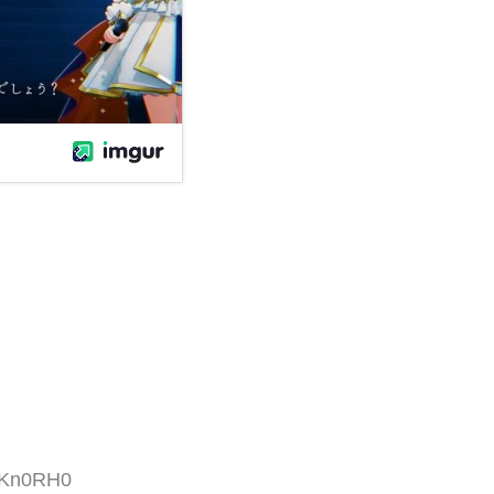
KXKn0RH0