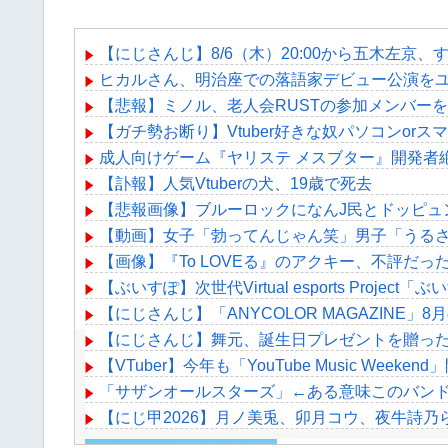
【にじさんじ】8/6（木）20:00から五木左
ヒカルさん、明治座での落語家デビュー公演をユ
【悲報】ミノル、老人会RUSTの参加メンバー
【ガチ勢お断り】Vtuber好きな奴パソコンo
成人向けゲーム『ヤリステ メスブター』開発者
【訃報】人気Vtuberの犬、19歳で死去
【悲報画像】ブルーロックになんJ民とドッピュ
【動画】女子「勃ってんじゃん笑」男子「うるさ
【画像】『To LOVEる』のアクキー、不評だ
【ぶいすぽ】次世代Virtual esports Proje
【にじさんじ】「ANYCOLOR MAGAZIN
【にじさんじ】舞元、誕生日プレゼントを贈っ
【VTuber】今年も「YouTube Music We
「サザンオールスターズ」←ある意味このバン
【にじ甲2026】月ノ美兎、卯月コウ、夜牛詩