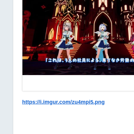
https://i.imgur.com/zu4mpi5.png