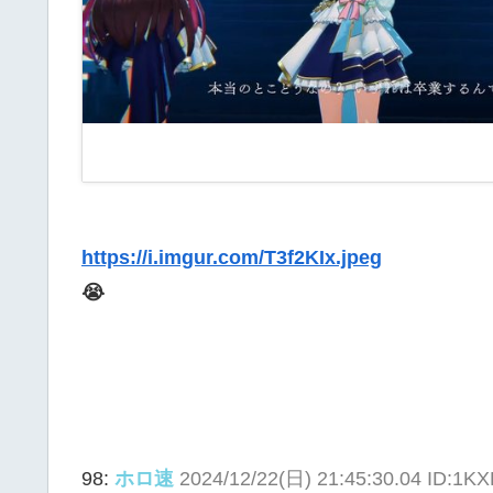
https://i.imgur.com/T3f2KIx.jpeg
😭
98:
ホロ速
2024/12/22(日) 21:45:30.04 ID:1