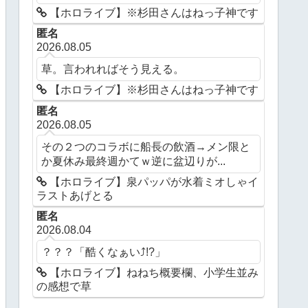
【ホロライブ】※杉田さんはねっ子神です
匿名
2026.08.05
草。言われればそう見える。
【ホロライブ】※杉田さんはねっ子神です
匿名
2026.08.05
その２つのコラボに船長の飲酒→メン限と
か夏休み最終週かてｗ逆に盆辺りが...
【ホロライブ】泉パッパが水着ミオしゃイ
ラストあげとる
匿名
2026.08.04
？？？「酷くなぁい⤴︎!?」
【ホロライブ】ねねち概要欄、小学生並み
の感想で草