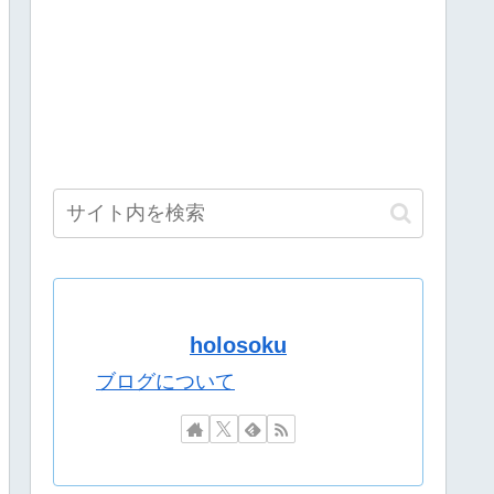
利さを知っていただく
るとしか思えない確率の偏りｗ
作読んでるのに解像度が高くない？
力は既にあるの？
上金額分の納税義務あり
「最近は焼肉屋で最初にビールを頼むくらい好き」
ーブで全編公開 9月の2回目の公演も発表
で深夜配信→管理会社から厳重注意されてお気持ち表明
だよな
れない問い合わせがあった』と書店員が明らかにして……
ったら許してくれそうなのって徳川家康だよな
holosoku
河ののは、夜牛詩乃、蝸堂みかる、猫屋敷美紅がカバーアートに登場
「最近は焼肉屋で最初にビールを頼むくらい好き」
ブログについて
なチンギス・ハンを悪者みたいに扱うの？」
もない人物との打ち合わせを自白していた