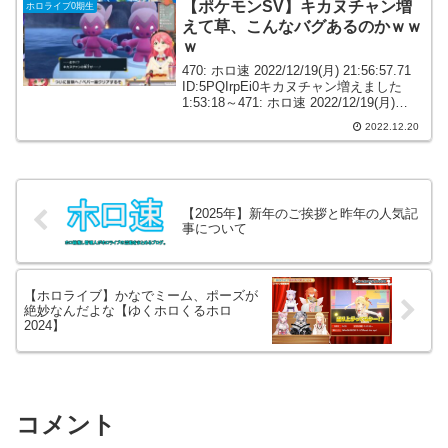
【ポケモンSV】キカヌチャン増
ホロライブ0期生
えて草、こんなバグあるのかｗｗ
ｗ
470: ホロ速 2022/12/19(月) 21:56:57.71
ID:5PQIrpEi0キカヌチャン増えました
1:53:18～471: ホロ速 2022/12/19(月)
21:56:58.48 ID:a/gmHvLc0キカヌチャ
2022.12.20
ン！...
【2025年】新年のご挨拶と昨年の人気記
事について
【ホロライブ】かなでミーム、ポーズが
絶妙なんだよな【ゆくホロくるホロ
2024】
コメント