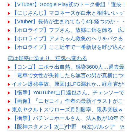
【VTuber】Google Play初のトーク番組「
【にじさんじ】マヨネーズが白米と相性いいって
【Vtuber】長侍が生まれてもう4年経つのか・・・
【ホロライブ】フブさん、故郷に錦を飾る 広島
【ホロライブ】アメちゃん救急のヘリをパクる→落下【
【ホロライブ】ここ近年で一番新規を呼び込んだ
Powered by livedoor 相互RSS
恋は疑惑に染まり、狂気へ変わる
【コンゴ】エボラ出血熱、感染3600人…過去最大
「電車で女性が失神したら無言の男が真横につい
イオン爆発事故、原因はLPG漏れか…経産省が全
【衝撃】YouTuber山口達也さん、チェンソーで竹を
【画像】『ニセコイ』作者の最新イラストがこちら
東京ヤクルトスワローズ月別勝率、限界突破ｗｗｗ
【衝撃】パチンコホールさん、法人数が10年で半減
【阪神スタメン】2(二)中野 6(左)ガルシア vs横浜 