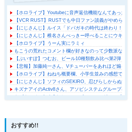
【ホロライブ】Youtubeに音声返信機能なんてあったの
【VCR RUST】RUSTでも中日ファン談義がやめられ
【にじさんじ】ルイス「ドパガキの時代は終わり！セロトニン
【にじさんじ】椎名さんべっきー呼べることにウキウキ
【ホロライブ】うーん実にラミィ
もこうの荒れたコメント欄が好きなのって少数派なのか
【ぶいすぽ】つむお、ビール10種類飲み比べ第2弾！
【悲報】加藤純一さん、Vチューバーをあれほど煽って
【ホロライブ】ねねち概要欄、小学生並みの感想で草
【にじさんじ】ソフィのSEKIRO、忍びらしからぬ堂
キズナアイのActiv8さん、アソビシステムグループに
キズナアイのActiv8さん、アソビシステムグループに
【ホロライブ】アメちゃん救急のヘリをパクる→落下【ho
おすすめ!!