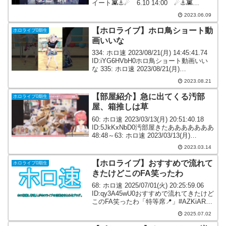
イート👾⚓☄ 6.10 14:00 ☄⚓👾
Startend 耐久企画お楽しみに✨
2023.06.09
pic.twitter.com/YROI...
【ホロライブ】ホロ鳥ショート動
ホロライブ0期生
画いいな
334: ホロ速 2023/08/21(月) 14:45:41.74
ID:iYG6HVbH0ホロ鳥ショート動画いい
な 335: ホロ速 2023/08/21(月)
14:49:48.27 ID:SsUxqIff0>>334かわいい
2023.08.21
362:...
【部屋紹介】急に出てくる汚部
ホロライブ0期生
屋、箱推しは草
60: ホロ速 2023/03/13(月) 20:51:40.18
ID:5JkKxNbD0汚部屋きたあああああああ
48:48～63: ホロ速 2023/03/13(月)
20:51:46.00 ID:QXpCpwAS0でたわね64:
2023.03.14
ホロ...
【ホロライブ】おすすめで流れて
ホロライブ0期生
きたけどこのFA笑ったわ
68: ホロ速 2025/07/01(火) 20:25:59.06
ID:qy3A45wU0おすすめで流れてきたけど
このFA笑ったわ「特等席📍」#AZKiART
#あずきち #AZKi生誕祭
2025.07.02
2025#laplus_Artdesu #ラプラス...