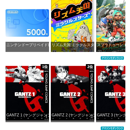
ニンテンドープリペイド番号 5000円|オンラインコード版
リズム天国 ミラクルスターズ -Switch
スプラトゥーン レイダ
価格：¥5,000
価格：¥5,645
価格：¥6
1位
2位
GANTZ 1 (ヤングジャンプコミックスDIGITAL)
GANTZ 2 (ヤングジャンプコミックスDIGITAL
GANTZ 3 (ヤング
価格：¥100
価格：¥100
価格：