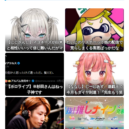
Powered by livedoor 相互RSS
【にじさんじ】マヨネーズが白米
たいじのリスナーって他の配信で
と相性いいって信じ難いんだがマ
荒らしまくる害悪ばっかだな
ジ？
【ホロライブ】※杉田さんはねっ
【ななし】じーにあす、遊戯王で
子神です
今月もダイヤ到達！『先生もう笑
うしかなくなっとりますやん』
『とんでもないバケモンを産み出
してしまった』