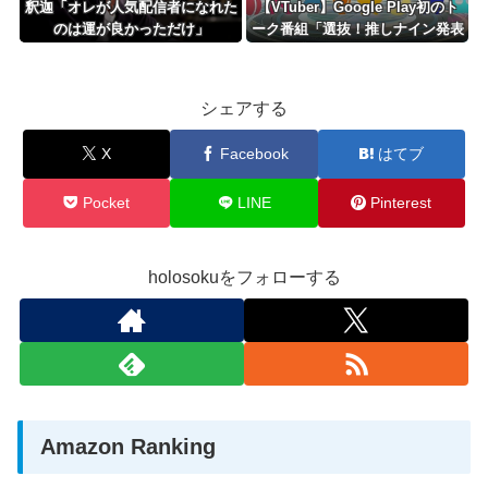
釈迦「オレが人気配信者になれた
【VTuber】Google Play初のト
のは運が良かっただけ」
ーク番組「選抜！推しナイン発表
会」発表へ！8名が推しキャラク
ターの魅力を語り合う【8/6(木)1
8:00】
シェアする
X
Facebook
はてブ
Pocket
LINE
Pinterest
holosokuをフォローする
Amazon Ranking