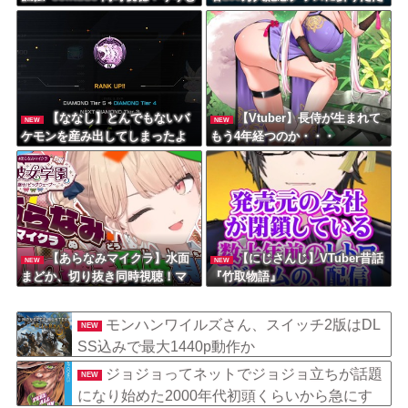
感極まって泣いちゃってるやん
み傘『傘で草』『晴れてても雨
け
降りそう』
【ななし】とんでもないバ
【Vtuber】長侍が生まれて
NEW
NEW
ケモンを産み出してしまったよ
もう4年経つのか・・・
うやね…
【あらなみマイクラ】水面
【にじさんじ】VTuber昔話
NEW
NEW
まどか、切り抜き同時視聴！マ
『竹取物語』
ネージャーがこれ同時視聴しま
しょう！ってやってんの草
モンハンワイルズさん、スイッチ2版はDL
NEW
SS込みで最大1440p動作か
ジョジョってネットでジョジョ立ちが話題
NEW
になり始めた2000年代初頭くらいから急にす