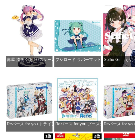
壽屋 湊あくあ 1/7スケール PVC製 塗装済み完成品フィギュア PP942
ブシロード ラバーマットコレクション Vol.851 ホロラ
Selfie Girl がお
価格：¥13,356
価格：¥2,530
価格：¥2
Reバース for you トライアルデッキ ホロライブプロダクション ver.ホ
Reバース for you ブースターパック ホロラ
Reバース for y
価格：¥1,650
価格：¥2,980
価格：¥1
1位
2位