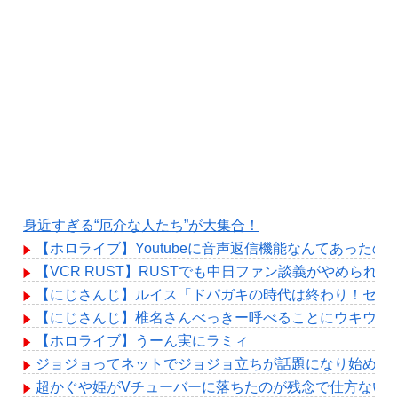
身近すぎる“厄介な人たち”が大集合！
【ホロライブ】Youtubeに音声返信機能なんてあったの
【VCR RUST】RUSTでも中日ファン談義がやめられ
【にじさんじ】ルイス「ドパガキの時代は終わり！セロトニン
【にじさんじ】椎名さんべっきー呼べることにウキウキ
【ホロライブ】うーん実にラミィ
ジョジョってネットでジョジョ立ちが話題になり始めた2
超かぐや姫がVチューバーに落ちたのが残念で仕方ない