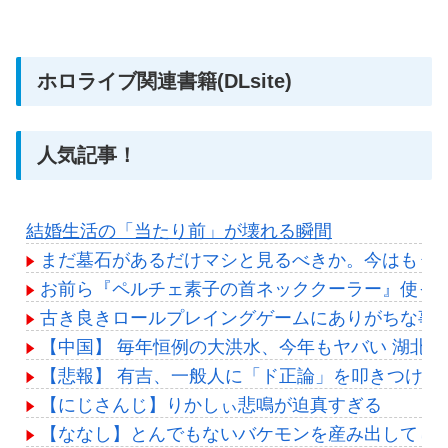
ホロライブ関連書籍(DLsite)
人気記事！
結婚生活の「当たり前」が壊れる瞬間
まだ墓石があるだけマシと見るべきか。今はもう
お前ら『ペルチェ素子の首ネッククーラー』使っ
古き良きロールプレイングゲームにありがちな事
【中国】 毎年恒例の大洪水、今年もヤバい 湖北
【悲報】 有吉、一般人に「ド正論」を叩きつけて
【にじさんじ】りかしぃ悲鳴が迫真すぎる
【ななし】とんでもないバケモンを産み出してし