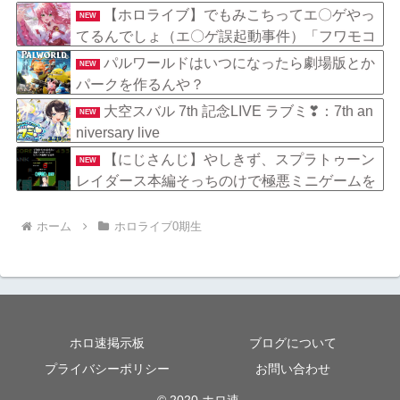
げえ人気作品扱いになったよな
【ホロライブ】でもみこちってエ〇ゲやっ
NEW
てるんでしょ（エ〇ゲ誤起動事件）「フワモコ
はやってそう、みこちは・・忙しくて無理だろ
パルワールドはいつになったら劇場版とか
NEW
う」
パークを作るんや？
大空スバル 7th 記念LIVE ラブミ❣：7th an
NEW
niversary live
【にじさんじ】やしきず、スプラトゥーン
NEW
レイダース本編そっちのけで極悪ミニゲームを
極めようとする
ホーム
ホロライブ0期生
ホロ速掲示板
ブログについて
プライバシーポリシー
お問い合わせ