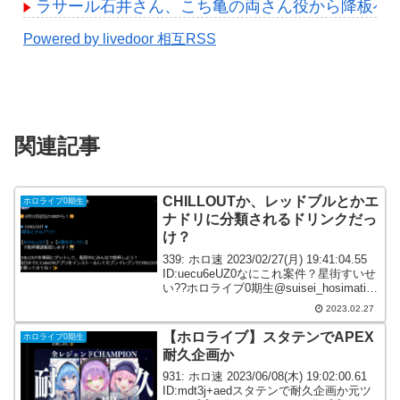
ラサール石井さん、こち亀の両さん役から降板へ
Powered by livedoor 相互RSS
関連記事
CHILLOUTか、レッドブルとかエ
ホロライブ0期生
ナドリに分類されるドリンクだっ
け？
339: ホロ速 2023/02/27(月) 19:41:04.55
ID:uecu6eUZ0なにこれ案件？星街すいせ
い??ホロライブ0期生@suisei_hosimati??
3月12日(日)21:00から！????
2023.02.27
CHILLOUT??#星...
【ホロライブ】スタテンでAPEX
ホロライブ0期生
耐久企画か
931: ホロ速 2023/06/08(木) 19:02:00.61
ID:mdt3j+aedスタテンで耐久企画か元ツ