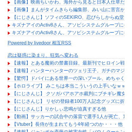
【画像】映画ちいかわ、海外から見ると日本人仕草だら
【画像】まんがタイムきらら編集部、みい山に苦言か？
【にじさんじ】ソフィのSEKIRO、忍びらしからぬ堂々
キズナアイのActiv8さん、アソビシステムグループに
キズナアイのActiv8さん、アソビシステムグループに
Powered by livedoor 相互RSS
恋は疑惑に染まり、狂気へ変わる
【速報】とある魔術の禁書目録、最新刊でヒロイン戦争決着
【速報】ハンターハンターのツェリ王子、ガチのマジで
【驚愕】ドバイにある世界一の深いプール、めちゃくち
【ホロライブ】 みこちは本当こういうの上手いなｗｗｗ
【にじさんじ】 クソガバアホアホ裁判にブチギレ魔女
【にじさんじ】 リゼの登録者100万人記念グッズに折
【にじさんじ】りかしぃ悲鳴が迫真すぎる他
【動画】サッカーの試合中の落雷で選手1人が死亡、12
【Vtuber】長侍が生まれてもう4年経つのか・・・他
【速報】ジャンポケ斉藤の被害女性「バウムクーヘン売った