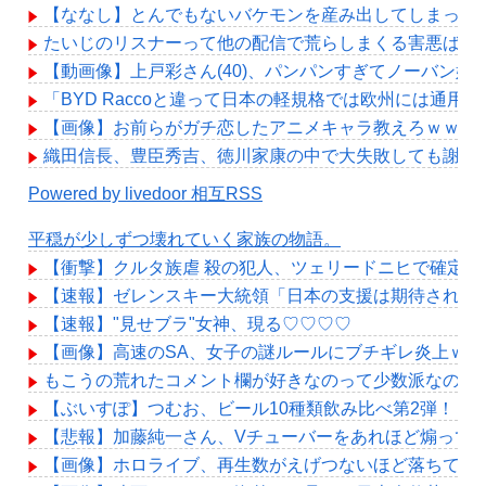
【ななし】とんでもないバケモンを産み出してしまった
たいじのリスナーって他の配信で荒らしまくる害悪ばっ
【動画像】上戸彩さん(40)、パンパンすぎてノーバン始
「BYD Raccoと違って日本の軽規格では欧州には
【画像】お前らがガチ恋したアニメキャラ教えろｗｗｗ
織田信長、豊臣秀吉、徳川家康の中で大失敗しても謝っ
Powered by livedoor 相互RSS
平穏が少しずつ壊れていく家族の物語。
【衝撃】クルタ族虐 殺の犯人、ツェリードニヒで確定！
【速報】ゼレンスキー大統領「日本の支援は期待された
【速報】"見せブラ"女神、現る♡♡♡♡
【画像】高速のSA、女子の謎ルールにブチギレ炎上ｗ
もこうの荒れたコメント欄が好きなのって少数派なのか
【ぶいすぽ】つむお、ビール10種類飲み比べ第2弾！「
【悲報】加藤純一さん、Vチューバーをあれほど煽って
【画像】ホロライブ、再生数がえげつないほど落ちてし