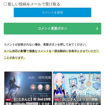
新しい投稿をメールで受け取る
コメント更新ボタン
コメントが反映されない場合、更新ボタンを押してみてください。
スパム対応の影響で過激なコメントを一部自動的に非表示とさせていただく
ことがあります。
【にじさんじ】叶 2nd LIVE
【にじさんじ】リゼの登録
NEW
NEW
孤独 -solitude-同時視聴！りりむ
者100万人記念グッズに折りたた