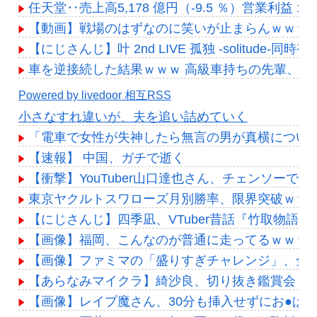
任天堂‥売上高5,178 億円（-9.5 ％）営業利益 1,42
【動画】戦場のはずなのに笑いが止まらんｗｗｗ 
【にじさんじ】叶 2nd LIVE 孤独 -solitud
車を逆接続した結果ｗｗｗ 高級車持ちの先輩、C
Powered by livedoor 相互RSS
小さなすれ違いが、夫を追い詰めていく
「電車で女性が失神したら無言の男が真横につい
【速報】 中国、ガチで逝く
【衝撃】YouTuber山口達也さん、チェンソーで竹を
東京ヤクルトスワローズ月別勝率、限界突破ｗｗｗ
【にじさんじ】四季凪、VTuber昔話『竹取物
【画像】福岡、こんなのが普通に走ってるｗｗｗ
【画像】ファミマの「盛りすぎチャレンジ」、全
【あらなみマイクラ】綺沙良、切り抜き鑑賞会！
【画像】レイプ魔さん、30分も挿入せずにお●ぱ