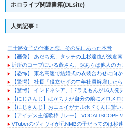
ホロライブ関連書籍(DLsite)
人気記事！
三十路女子の仕事と恋、その先にあった本音
【画像】 あだち充、タッチの上杉達也が浅倉南に
近所のコープにいる爺さん、隙あらば他人のカゴ
【恐怖】 東名高速で結婚式の衣装合わせに向かっ
【驚愕】 社長「役立たずの中年社員解雇したら若
【驚愕】 インドネシア、[ドラえもんが16人発見
【にじさんじ】はかちぇが自分の娘にメロメロに
【にじさんじ】おニュイがナルホドくんに驚いと
【アイデス主催歌枠リレー】-VOCALISCOPE vol.1- [2
VTuberのヴィヴィが元NMBの子だってのは秒速