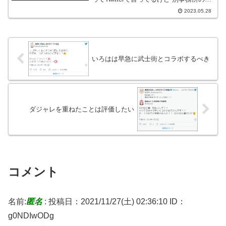
（同じ絵師デザインの意味）Vtuberが登
2023.05.28
録者記念の話かな？元ツイートうわぁ
ー...
いろはは早急に武士街とコラボするべき
ダジャレを重ねたことは評価したい
コメント
名前:
匿名
:
投稿日：2021/11/27(土) 02:36:10
ID：
g0NDIwODg