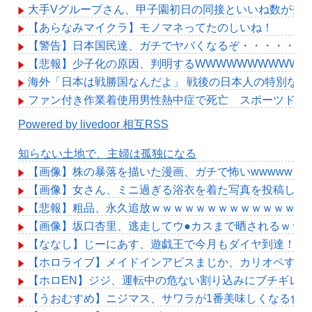
大手Vグループさん、甲子園初日の同接といいね数が去
【あらなみマイクラ】モノマネってたのしいね！
【警告】日本国民達、ガチでヤバくなるぞ・・・・・・
【悲報】少子化の原因、判明するWWWWWWWWWWW
海外「日本は戦勝国なんだよ」 戦後の日本人の特別な生
ファン付き作業着使用男性熱中症で死亡 スポーツドリ
Powered by livedoor 相互RSS
知らない土地で、主婦は孤独になる
【画像】株の暴落を描いた漫画、ガチで怖いwwwww
【画像】女さん、ミニ過ぎる浴衣を着た写真を投稿して
【悲報】粗品、永久追放ｗｗｗｗｗｗｗｗｗｗｗｗｗｗ
【画像】坂口杏里、逃走してウ●カスまで晒されるｗｗ
【ななし】じーにあす、遊戯王で今月もダイヤ到達！『
【ホロライブ】メイドインアビスまじか、カリオペすげ
【ホロEN】ジジ、運転中の危ない割り込みにブチギレ
【うおむすめ】ニジマス、サワラが1番美味しくなる食