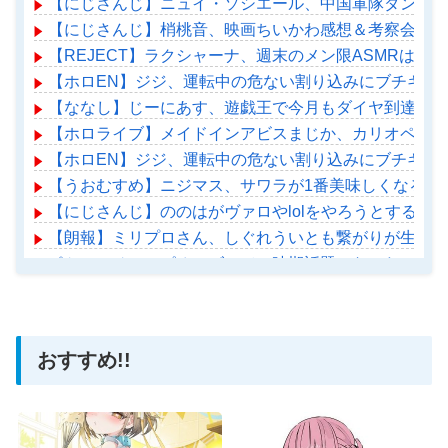
【にじさんじ】ニュイ・ソシエール、中国軍隊ダンス チ
【にじさんじ】梢桃音、映画ちいかわ感想＆考察会＆平
【REJECT】ラクシャーナ、週末のメン限ASMRはこ
【ホロEN】ジジ、運転中の危ない割り込みにブチギレ
【ななし】じーにあす、遊戯王で今月もダイヤ到達！『
【ホロライブ】メイドインアビスまじか、カリオペすげ
【ホロEN】ジジ、運転中の危ない割り込みにブチギレ
【うおむすめ】ニジマス、サワラが1番美味しくなる食
【にじさんじ】ののはがヴァロやlolをやろうとするの
【朗報】ミリプロさん、しぐれういとも繋がりが生まれ
ポケモンチャンピオンズって一時期話題になったのにお
【ホロライブ】アメちゃん救急のヘリをパクる→落下【ho
おすすめ!!
Powered by livedoor 相互RSS