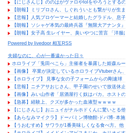
【にじさんじ】ののはがヴァロやlolをやろうとするのを
【朗報】ミリプロさん、しぐれういとも繋がりが生まれ
【悲報】人気プロゲーマーと結婚したグラドル、息子の
【朗報】ソシャゲ本気の最終兵器『無限大アナンタ』遂に
【朗報】女子高 生レイヤー、臭いやつに苦言 「洋服は
Powered by livedoor 相互RSS
夫婦なのに、心が一番遠かった日々
ホロライブ「兎田ぺこら」主催者を暴露した姫森ルーナ「
【画像】 卒業が決定しているホロライブVtuberさん
【ホロライブ】 見事な女の子フォームからの剛速球
【悲報】ニチアサおじさん、甲子園のせいで放送休止に
【画像】みい山作者「居酒屋行く奴はバカ。ホストの初
【急募】経験上、クズが多かった血液型ｗｗｗｗ
【にじさんじ】おニュイがナルホドくんに驚いとる他
【あらなみマイクラ】ドーパミン博物館-ドパ博- 本施設
【うおむすめ】サワラが1番美味しくなる食べ方。他
【ホロライブ】メイドインアビスまじか、カリオペすげ