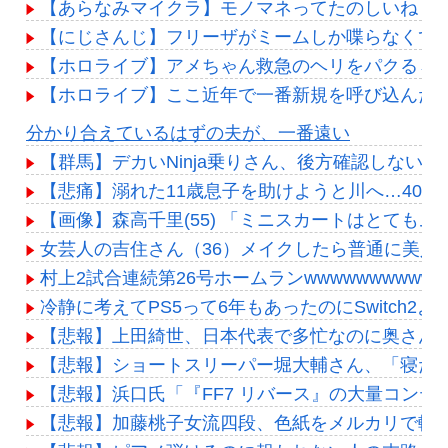
【あらなみマイクラ】モノマネってたのしいね！
【にじさんじ】フリーザがミームしか喋らなくて
【ホロライブ】アメちゃん救急のヘリをパクる→落下【
【ホロライブ】ここ近年で一番新規を呼び込んだ
Powered by livedoor 相互RSS
分かり合えているはずの夫が、一番遠い
【群馬】デカいNinja乗りさん、後方確認しない
【悲痛】溺れた11歳息子を助けようと川へ…40
【画像】森高千里(55) 「ミニスカートはとてもム
女芸人の吉住さん（36）メイクしたら普通に美人
村上2試合連続第26号ホームランwwwwwwwwwwww
冷静に考えてPS5って6年もあったのにSwitch2
【悲報】上田綺世、日本代表で多忙なのに奥さんに
【悲報】ショートスリーパー堀大輔さん、「寝た
【悲報】浜口氏「『FF7 リバース』の大量コン
【悲報】加藤桃子女流四段、色紙をメルカリで転売