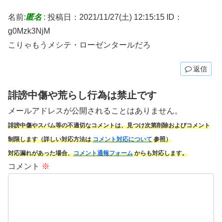
名前:
匿名
:
投稿日：2021/11/27(土) 12:15:15
ID：
g0Mzk3NjM
こりゃもうメシテ・ローゼンタールだろ
返信
誹謗中傷や荒らし行為は禁止です
メールアドレスが公開されることはありません。
誹謗中傷やスパム
等の不適切なコメントは、見つけ次第削除およびコメント
制限します（詳しい対応方法は
コメント対応について
参照）
対応漏れがあった場合、
コメント通報フォーム
からも対応します。
コメント
※