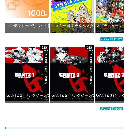
ニンテンドープリペイド番号 1000円|オンラインコード版
リズム天国 ミラクルスターズ -Switch
スプラトゥーン レイダ
価格：¥1,000
価格：¥5,645
価格：¥6
1位
2位
GANTZ 1 (ヤングジャンプコミックスDIGITAL)
GANTZ 2 (ヤングジャンプコミックスDIGITAL
GANTZ 3 (ヤング
価格：¥100
価格：¥100
価格：