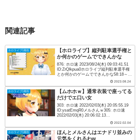
関連記事
【ホロライブ】縦列駐車選手権と
ホロライブ1期生
か何かのゲームでできんかな
876: ホロ速 2023/08/24(木) 09:03:41.51
ID:ZrQlkpua0ホロライブ縦列駐車選手権
とか何かのゲームでできんかな58:18～
878: ホロ速 2023/08/24(木) 09:06:08.87
2023.08.24
ID:AF3...
【ムホホｗ】通常衣装で座ってる
ホロライブ1期生
だけでエ口い女
303: ホロ速 2022/02/03(木) 20:05:55.19
ID:ysatEmqR0メルさんｗ305: ホロ速
2022/02/03(木) 20:06:02.13
ID:m1mhWbYz0○△急に地獄やるやん
2022.02.04
w554: ホロ速 2...
ほんとメルさんはエナドリ並みの
ホロライブ1期生
元気をくれるわw