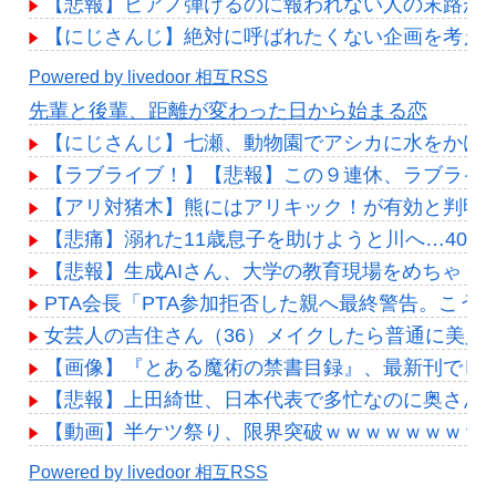
【悲報】ピアノ弾けるのに報われない人の末路が
【にじさんじ】絶対に呼ばれたくない企画を考え
Powered by livedoor 相互RSS
先輩と後輩、距離が変わった日から始まる恋
【にじさんじ】七瀬、動物園でアシカに水をかけ
【ラブライブ！】【悲報】この９連休、ラブライ
【アリ対猪木】熊にはアリキック！が有効と判明
【悲痛】溺れた11歳息子を助けようと川へ…40
【悲報】生成AIさん、大学の教育現場をめちゃく
PTA会長「PTA参加拒否した親へ最終警告。こう
女芸人の吉住さん（36）メイクしたら普通に美人
【画像】『とある魔術の禁書目録』、最新刊でヒ
【悲報】上田綺世、日本代表で多忙なのに奥さんに
【動画】半ケツ祭り、限界突破ｗｗｗｗｗｗｗｗ
Powered by livedoor 相互RSS