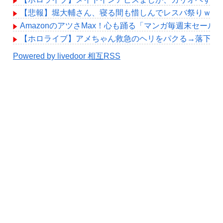
【悲報】堀大輔さん、寝る間も惜しんでレスバ祭りｗｗ
AmazonのアツさMax！心も踊る「マンガ毎週末セール
【ホロライブ】アメちゃん救急のヘリをパクる→落下【hol
Powered by livedoor 相互RSS