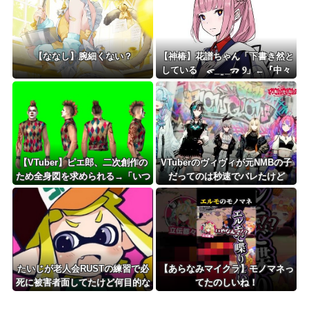
【ななし】腕細くない？
【神椿】花譜ちゃん「下書き然と
している ᯠ_ ̫ _ᯄ Ⳋ」←『中々
の出来栄え』『ナンスカの地上絵
好き』
【VTuber】ピエ郎、二次創作の
VTuberのヴィヴィが元NMBの子
ため全身図を求められる→「いつ
だってのは秒速でバレたけど
から俺に下半身があると錯覚して
いた…？」
たいじが老人会RUSTの練習で必
【あらなみマイクラ】モノマネっ
死に被害者面してたけど何目的な
てたのしいね！
んだ？