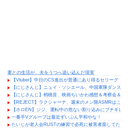
妻との生活が、夫をうつへ追い込んだ現実
【Vtuber】中日のCS進出が普通にあり得るセリーグ
【にじさんじ】ニュイ・ソシエール、中国軍隊ダンス チャ
【にじさんじ】梢桃音、映画ちいかわ感想＆考察会＆平和
【REJECT】ラクシャーナ、週末のメン限ASMRはこれ
【ホロEN】ジジ、運転中の危ない割り込みにブチギレ
一番手Vグループは最近ずいぶん平和やな！
たいじが老人会RUSTの練習で必死に被害者面してたけ