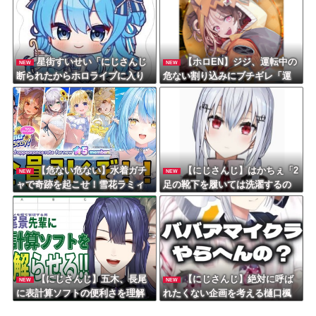
星街すいせい「にじさんじ
【ホロEN】ジジ、運転中の
NEW
NEW
断られたからホロライブに入り
危ない割り込みにブチギレ「運
ました」←これ
転するな！！！免許を取る
な！！！家にいろ！」
【危ない危ない】水着ガチ
【にじさんじ】はかちぇ「2
NEW
NEW
ャで奇跡を起こせ！雪花ラミィ
足の靴下を履いては洗濯するの
の才色兼備な神引きに全ホロラ
を繰り返していたんだけど今日1
イブファンが震える夜
5足買った」
【にじさんじ】五木、長尾
【にじさんじ】絶対に呼ば
NEW
NEW
に表計算ソフトの便利さを理解
れたくない企画を考える樋口楓
らせる『エクセルに感動してる