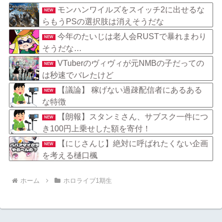
おじさん見てなんか感動する』
モンハンワイルズをスイッチ2に出せるな
NEW
らもうPSの選択肢は消えそうだな
今年のたいじは老人会RUSTで暴れまわり
NEW
そうだな…
VTuberのヴィヴィが元NMBの子だっての
NEW
は秒速でバレたけど
【議論】 稼げない過疎配信者にあるある
NEW
な特徴
【朗報】スタンミさん、サブスク一件につ
NEW
き100円上乗せした額を寄付！
【にじさんじ】絶対に呼ばれたくない企画
NEW
を考える樋口楓
ホーム
ホロライブ1期生