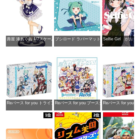
壽屋 湊あくあ 1/7スケール PVC製 塗装済み完成品フィギュア PP942
ブシロード ラバーマットコレクション Vol.851 ホロラ
Selfie Girl がお
価格：¥13,356
価格：¥2,530
価格：¥2
Reバース for you トライアルデッキ ホロライブプロダクション ver.ホ
Reバース for you ブースターパック ホロラ
Reバース for y
価格：¥1,650
価格：¥2,980
価格：¥1
1位
2位