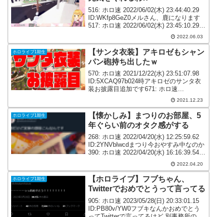
516: ホロ速 2022/06/02(木) 23:44:40.29
ID:WKfp8GeZ0メルさん、鹿になります
517: ホロ速 2022/06/02(木) 23:45:10.29
ID:SDrd57c+0なんでメルさんまで鹿にな
2022.06.03
ってる...
【サンタ衣装】アキロゼもシャン
ホロライブ1期生
パン砲持ち出したｗ
570: ホロ速 2021/12/22(水) 23:51:07.98
ID:5XCAQ97b024時アキロゼのサンタ衣
装お披露目追加です671: ホロ速
2021/12/23(木) 00:07:31.97
2021.12.23
ID:jWAQUqlz0アキロゼな...
【懐かしみ】まつりのお部屋、5
ホロライブ1期生
年ぐらい前のオタク感がする
268: ホロ速 2022/04/20(水) 12:25:59.62
ID:2YNVblwcdまつり今おやすみ中なのか
390: ホロ速 2022/04/20(水) 16:16:39.54
ID:h5L+1s1Xaまつり実家の部屋1部だけ
2022.04.20
ど実...
【ホロライブ】フブちゃん、
ホロライブ1期生
Twitterでおめでとうって言ってる
905: ホロ速 2023/05/28(日) 20:33:01.15
ID:PB80v/YW0フブキなんかおめでとう
ってTwitterで言ってるけど 別事務所の妹