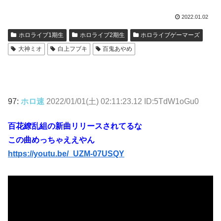
2022.01.02
ホロライブ1期生
ホロライブ2期生
ホロライブゲーマーズ
大神ミオ
白上フブキ
百鬼あやめ
97:
ホロ速
2022/01/01(土) 02:11:23.12 ID:5TdW1oGu0
百花繚乱組の新曲リリースされてるな
この曲めっちゃええやん
https://youtu.be/_UZM-07USQY