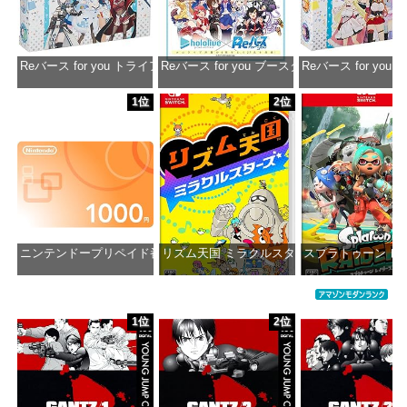
Reバース for you トライアルデッキ ホロライブプロダクション ver.ホ
Reバース for you ブースターパック ホロラ
Reバース for y
価格：¥1,650
価格：¥2,980
価格：¥1
1位
2位
ニンテンドープリペイド番号 1000円|オンラインコード版
リズム天国 ミラクルスターズ -Switch
スプラトゥーン レイダ
価格：¥1,000
価格：¥5,645
価格：¥6
1位
2位