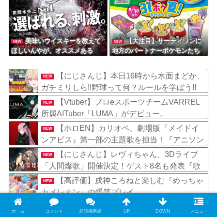
美味いウイスキーを教えて
【大注目】サーティワンに
NEW
NEW
ほしいんやが、オススメある
地方のパートナーポケモンたち
か????
が大集合！新作フレーバーやモ
ンスターボール型の商品など見
【にじさんじ】本日16時から水面まどか、
NEW
どころ満載の“31ポケ夏！”キャ
ガチミリしら!!野球って何？ルールを学ぼう!!
ンペーンが8月1日より堂々開
催！
【Vtuber】プロeスポーツチームVARREL
NEW
所属AITuber「LUMA」がデビュー。
【ホロEN】カリオペ、劇場版『メイドイ
NEW
ンアビス』第一部の主題歌を担当！『アニソン
歌手としてもどんどん駆け上がってるな』
【にじさんじ】レヴィちゃん、3Dライブ
NEW
「人間燦歌」開催決定！ゲスト8名も発表『歌
うまバイキングなゲストや』【8/18(火)21:00】
【高評価】戌神ころねと楽しむ『めっちゃ
NEW
カメレオン』の爆笑プレイ
【画像】一番手Vグループはマジでこうい
NEW
ホーム
コメント
雑談掲示板
UP
DOWN
メニュー