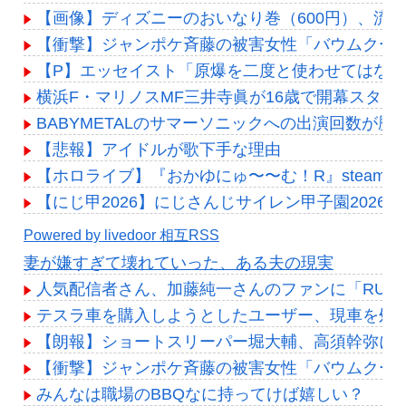
【画像】ディズニーのおいなり巻（600円）、流石にア
【衝撃】ジャンポケ斉藤の被害女性「バウムクーヘ
【P】エッセイスト「原爆を二度と使わせてはな
横浜F・マリノスMF三井寺眞が16歳で開幕スタ
BABYMETALのサマーソニックへの出演回数が歴
【悲報】アイドルが歌下手な理由
【ホロライブ】『おかゆにゅ〜〜む！R』steam
【にじ甲2026】にじさんじサイレン甲子園202
Powered by livedoor 相互RSS
妻が嫌すぎて壊れていった、ある夫の現実
人気配信者さん、加藤純一さんのファンに「RUS
テスラ車を購入しようとしたユーザー、現車を処
【朗報】ショートスリーパー堀大輔、高須幹弥にブ
【衝撃】ジャンポケ斉藤の被害女性「バウムクーヘ
みんなは職場のBBQなに持ってけば嬉しい？