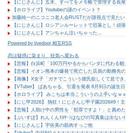
【にじさんじ】五木、すべてをメモ帳で管理する長尾に表計算
【ホロライブ】Youtubeの謎のイベント？
加藤純一のニコニコ老人会RUSTだが誰視点で見たい？
【にじさんじ】ロシアンルーレットで厄落とし！頑張れ
【にじさんじ】アンちゃん泣いちゃった…
Powered by livedoor 相互RSS
恋は疑惑に染まり、狂気へ変わる
【悲報】白浜町「100万円やるからパンダに代わる観光
【悲報】イオン熊本の爆発で死亡した店員の勤務先の社長、
【画像】X女子「ガチでこういう彼氏欲しくて息できん」 
【VTuber】 ばあちゃる、引退を発表 8月9日の誕生日
【ホロライブ】 みこちは本当こういうの上手いなｗｗｗ
【にじ甲2026】 熱狂！にじさんじ甲子園2026#9！
【悲報】人助け中の男性を「犯罪ですよ！」と責めた女
【ぶいすぽ】れんくんﾓｶｻｰﾝはなびの写真集は出ない他
【にじさんじ】宇佐美の筋肉すっご他
【Vtuber】中日5位うおおおおおおおおおおおおおおお