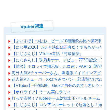
Vtuber関連
【ぶいすぽ】つむお、ビール10種類飲み比べ第2弾！
【にじ甲2026】ガチャ演出は正直なくても良かった
【にじさんじ】VTuber昔話『竹取物語』
【にじさんじ】珠乃井ナナ、デビュー777日記念！77
【雑談】ホロライブ掲示板：ホロ速：PART2【配信実
海外人気Vチューバーさん、劇場版メイドインアビスの
超人気Vチューバーのはちみつパン一部店舗だけなのか
【VTuber】千羽師匠、Grokに自分の気持ち悪いツ
【ホロライブ】うーん実にラミィ
打って応援！VTuberチーム対抗出玉バトル チーム「ペカ部
【にじさんじ】ロシアンルーレットで厄落とし！頑張れ