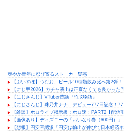
爽やか青年に忍び寄るストーカー疑惑
【ぶいすぽ】つむお、ビール10種類飲み比べ第2弾！「
【にじ甲2026】ガチャ演出は正直なくても良かった同
【にじさんじ】VTuber昔話『竹取物語』
【にじさんじ】珠乃井ナナ、デビュー777日記念！77
【雑談】ホロライブ掲示板：ホロ速：PART2【配信実況
【画像あり】ディズニーの「おいなり巻（600円）」、
【悲報】円安容認派「円安は輸出が伸びで日本経済ホク