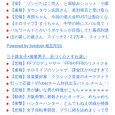
【🧟】「ゾンビたばこ売人」と肩組みショット「小園海
【速報】ダウンタウン浜田さん、差別発言と受け取られ
【悲報】布団ちゃん、今回の老人会RUSTは面白くなら
【ホロライブ】すうちゃん、中学の時にスバル見て（201
パルワールドとかいうポケモンが目指してた最高到達地
ほの暮しの庭さん、スイッチ2「2.2万本」 スイッチ1「1
Powered by livedoor 相互RSS
三十路女子×後輩男子、近づく心とすれ違い
【悲報】FFプロデューサー「FF6やFF8のリメイクを作
【速報】ホロライブのソシャゲ、課金圧がやばすぎて不評に
【悲報】音楽愛好家「クラシック音楽のオーケストラは
打って応援！VTuberチーム対抗出玉バトル チーム「ペカ部
【悲報】男が嫌いな男の特徴がこちらｗｗｗｗｗｗｗｗ
【動画】大阪府警に射殺されたオッサン、めちゃめちゃ
【衝撃】ハンターハンター、とんでもねえ伏線が発掘さ
【悲報】女子自転車競技、ブラに綿を詰めまくって空気