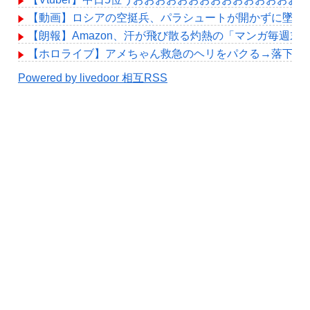
【動画】ロシアの空挺兵、パラシュートが開かずに墜落
【朗報】Amazon、汗が飛び散る灼熱の「マンガ毎週末
【ホロライブ】アメちゃん救急のヘリをパクる→落下【hol
Powered by livedoor 相互RSS