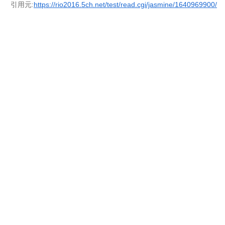
引用元:
https://rio2016.5ch.net/test/read.cgi/jasmine/1640969900/