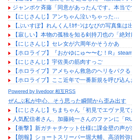
ジャンポケ斉藤「同意があったんです。本当です。
【にじさんじ】アンちゃん泣いちゃった…
【ぶいすぽ】れんくんﾓｶｻｰﾝはなびの写真集は出な
【寂しい】本物の孤独を知る剣持刀也の「絶対服
【にじさんじ】セレ女が六周年かそうかあ
【ホロライブ】『おかゆにゅ〜〜む！R』steam
【にじさんじ】宇佐美の筋肉すっご
【ホロライブ】アメちゃん救急のヘリをパクる→落下【
【ホロライブ】ここ近年で一番新規を呼び込んだ
Powered by livedoor 相互RSS
ぜんぶ私が中心、そう思った瞬間から歪み出す
【にじさんじ】ちまちゃん「初見でエヴァ見てたら
人気配信者さん、加藤純一さんのファンに「RUS
【衝撃】新ガチャチケット仕様に課金壁の声が急増
【朗報】ショートスリーパー堀大輔、高須幹弥にブ