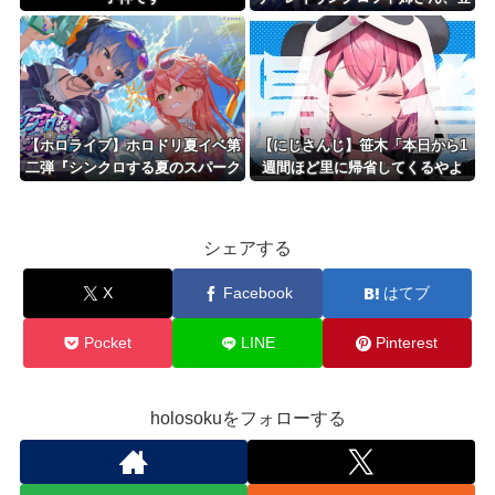
録者数100万人達成！
【ホロライブ】ホロドリ夏イベ第
【にじさんじ】笹木「本日から1
二弾『シンクロする夏のスパーク
週間ほど里に帰省してくるやよ
ル』明日から開催！！ガチャ追加
～。久々に京都満喫してくる
は水着みこめっと
っ！」
シェアする
X
Facebook
はてブ
Pocket
LINE
Pinterest
holosokuをフォローする