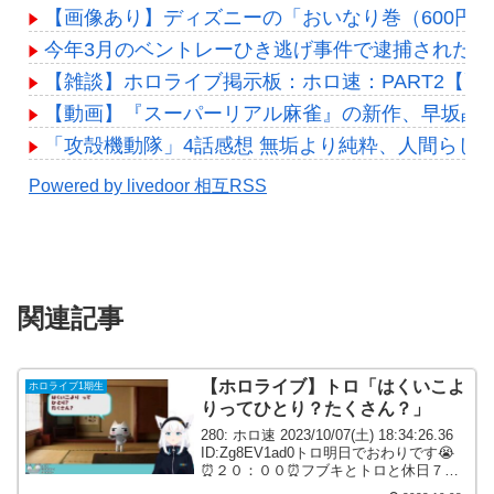
【画像あり】ディズニーの「おいなり巻（600円
今年3月のベントレーひき逃げ事件で逮捕された男
【雑談】ホロライブ掲示板：ホロ速：PART2【配
【動画】『スーパーリアル麻雀』の新作、早坂晶
「攻殻機動隊」4話感想 無垢より純粋、人間らしい悪性
Powered by livedoor 相互RSS
関連記事
【ホロライブ】トロ「はくいこよ
ホロライブ1期生
りってひとり？たくさん？」
280: ホロ速 2023/10/07(土) 18:34:26.36
ID:Zg8EV1ad0トロ明日でおわりです😭
⏰２０：００⏰フブキとトロと休日７日
目のトロ(^・ω・^§)ﾉそろそろトロとの休