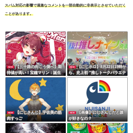
スパム対応の影響で過激なコメントを一部自動的に非表示とさせていただく
ことがあります。
【三十路の向こう側へ】期
【にじホロ】8月22日19時か
NEW
NEW
待値が高い！宝鐘マリン：誕生
ら、史上初 ”推しトークバラエテ
日カウントダウンで魅せる最高
ィ” 番組 ◤選抜！推しナイン発
のエンターテインメント
表会◢
【にじさんじ】宇佐美の筋
【画像】にじさんじだと誰
NEW
NEW
肉すっご
が好きなの？