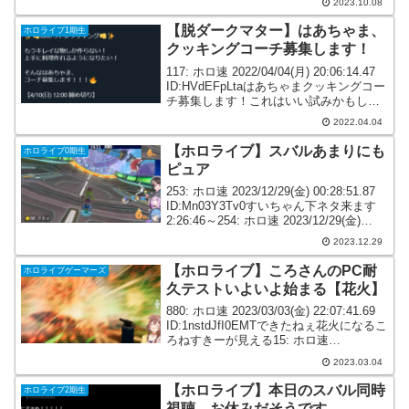
2023.10.08
日も終わりに近づく日曜日を最後にしよ
うと思っ...
【脱ダークマター】はあちゃま、
ホロライブ1期生
クッキングコーチ募集します！
117: ホロ速 2022/04/04(月) 20:06:14.47
ID:HVdEFpLtaはあちゃまクッキングコー
チ募集します！これはいい試みかもしれ
ないにぇ！脱❗️ダークマター⁉️✨👊はあち
2022.04.04
ゃまクッキング👊✨もうキレイな物しか
作らない...
【ホロライブ】スバルあまりにも
ホロライブ0期生
ピュア
253: ホロ速 2023/12/29(金) 00:28:51.87
ID:Mn03Y3Tv0すいちゃん下ネタ来ます
2:26:46～254: ホロ速 2023/12/29(金)
00:29:13.98 ID:Z09yly7B0スバルch終了...
2023.12.29
【ホロライブ】ころさんのPC耐
ホロライブゲーマーズ
久テストいよいよ始まる【花火】
880: ホロ速 2023/03/03(金) 22:07:41.69
ID:1nstdJfI0EMTできたねぇ花火になるこ
ろねすきーが見える15: ホロ速
2023/03/03(金) 22:28:43.56 ID:1nstdJfI0
2023.03.04
花火たの...
【ホロライブ】本日のスバル同時
ホロライブ2期生
視聴、お休みだそうです