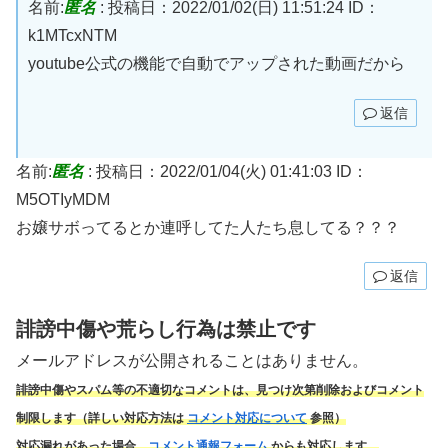
名前:
匿名
:
投稿日：2022/01/02(日) 11:51:24
ID：
k1MTcxNTM
youtube公式の機能で自動でアップされた動画だから
返信
名前:
匿名
:
投稿日：2022/01/04(火) 01:41:03
ID：
M5OTIyMDM
お嬢サボってるとか連呼してた人たち息してる？？？
返信
誹謗中傷や荒らし行為は禁止です
メールアドレスが公開されることはありません。
誹謗中傷やスパム
等の不適切なコメントは、見つけ次第削除およびコメント
制限します（詳しい対応方法は
コメント対応について
参照）
対応漏れがあった場合、
コメント通報フォーム
からも対応します。