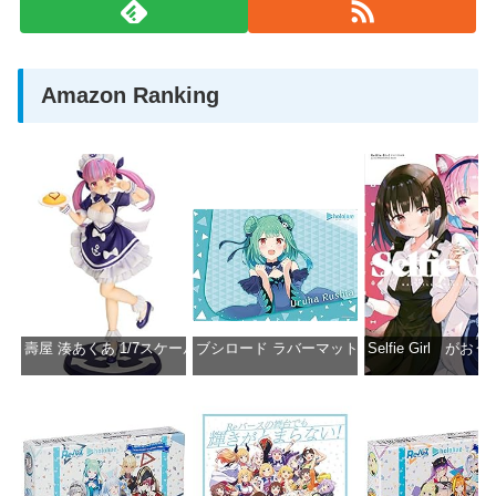
Amazon Ranking
壽屋 湊あくあ 1/7スケール PVC製 塗装済み完成品フィギュア PP942
ブシロード ラバーマットコレクション Vol.851 ホロラ
Selfie Girl がお
価格：¥13,356
価格：¥2,530
価格：¥2