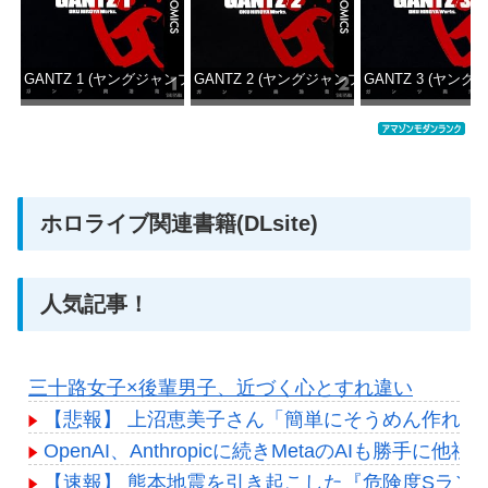
GANTZ 1 (ヤングジャンプコミックスDIGITAL)
GANTZ 2 (ヤングジャンプコミックスDIGITAL
GANTZ 3 (ヤング
価格：¥100
価格：¥100
価格：
ホロライブ関連書籍(DLsite)
人気記事！
三十路女子×後輩男子、近づく心とすれ違い
【悲報】 上沼恵美子さん「簡単にそうめん作れ言
OpenAI、Anthropicに続きMetaのAIも勝手
【速報】 熊本地震を引き起こした『危険度Sラン