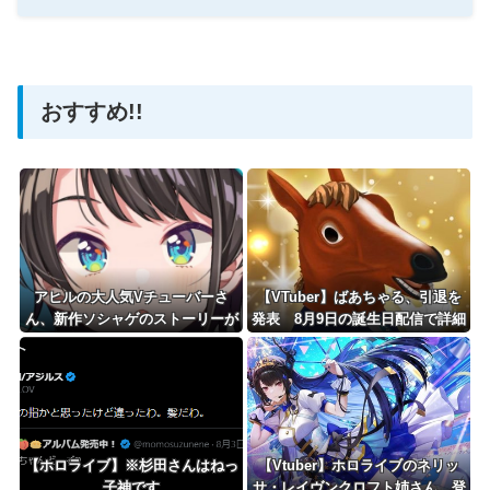
【にじさんじ】アンちゃん泣いちゃった…
【ホロライブ】アメちゃん救急のヘリをパクる→落下【ho
おすすめ!!
Powered by livedoor 相互RSS
アヒルの大人気Vチューバーさ
【VTuber】ばあちゃる、引退を
ん、新作ソシャゲのストーリーが
発表 8月9日の誕生日配信で詳細
めっちゃ面白い！
を説明「ずっと続けられなくて本
当にごめんなさい」【8/9(日)15:0
0】
【ホロライブ】※杉田さんはねっ
【Vtuber】ホロライブのネリッ
子神です
サ・レイヴンクロフト姉さん、登