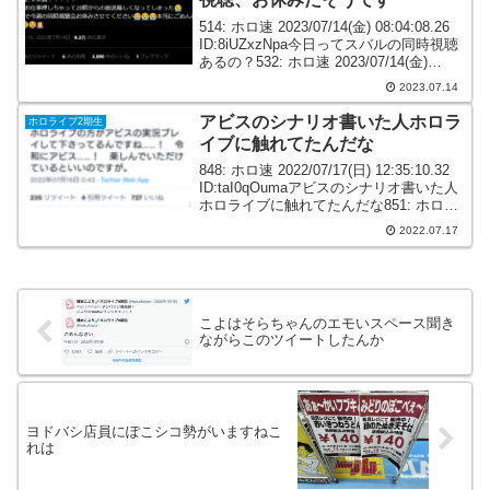
514: ホロ速 2023/07/14(金) 08:04:08.26
ID:8iUZxzNpa今日ってスバルの同時視聴
あるの？532: ホロ速 2023/07/14(金)
10:13:20.48 ID:MK1M2uuXa今日はスバル
2023.07.14
同時視聴...
アビスのシナリオ書いた人ホロラ
ホロライブ2期生
イブに触れてたんだな
848: ホロ速 2022/07/17(日) 12:35:10.32
ID:taI0qOumaアビスのシナリオ書いた人
ホロライブに触れてたんだな851: ホロ速
2022/07/17(日) 12:36:34.26
2022.07.17
ID:fpWp68Kf0>...
こよはそらちゃんのエモいスペース聞き
ながらこのツイートしたんか
ヨドバシ店員にぽこシコ勢がいますねこ
れは