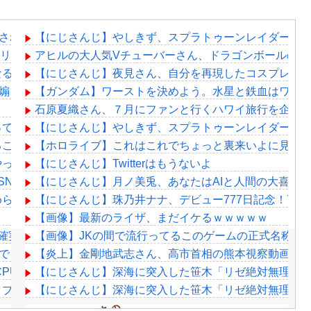
愛されてるとしか思えない確率の偏りｗ
【にじさんじ】やしきず、スプラトゥーンレイダース
をリークしていた模様…
アヒルの大人気Vチューバーさん、ドラゴンボールの原
なる？
【にじさんじ】夜見さん、自分を再現したコスプレに興奮
を煽ってたのに実質敗北宣言か……
【ガンダム】ワーストを決めよう。水星と鉄血はワース
石原夏織さん、７月にファンと行くハワイ旅行を企画
ってるよな
【にじさんじ】やしきず、スプラトゥーンレイダース
ることも覚悟
【ホロライブ】これはこれでちょっと裏来いよに見え
やってることアピールしてるのに公式に呼ばれない女「言うて
【にじさんじ】Twitterはもうないよ
SNS更新が3ヶ月間止まって消息不明に
【にじさんじ】月ノ美兎、あなたはAIと人間の大喜利
められた過去を告白する…
【にじさんじ】珠乃井ナナ、デビュー777日記念！77
【画像】最新のライザ、まだイケるｗｗｗｗｗ
確実か
【画像】JKの間で流行ってるこのゲームの正式名称、
きん」 2000万バズ
【炎上】金剛地武志さん、高市首相の熊本視察動画に「
CPUぶっ壊れｗｗｗ
【にじさんじ】深海に突入した笹木「リゼ絶対無理だ
ブクすぎて草wwwwww
【にじさんじ】深海に突入した笹木「リゼ絶対無理だ