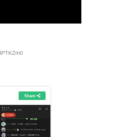
KOIPTKZm0