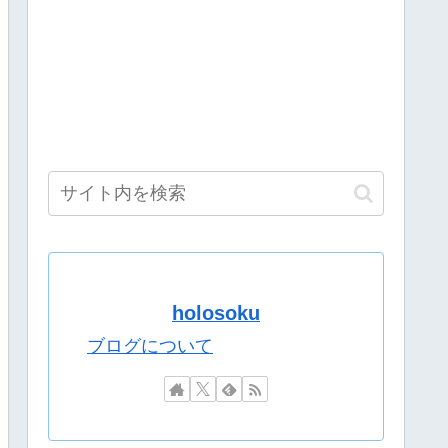
本編そっちのけで極悪ミニゲームを極めようとする
作読んでるのに解像度が高くない？
【コスサミ2026】
トではない。ageかジークアクスの２択だろ？
してしまう・・・
本編そっちのけで極悪ミニゲームを極めようとする
る
も忙しいし継続的には無理なんだろう」
回答を見分けられますか？委員長の尻穴ASMRかあ…
曲耐久歌枠！休憩用画像に困らないにも程がある
holosoku
誰も知らないｗｗｗｗ
ブログについて
気○い沙汰だぞ」
わ」
わ」