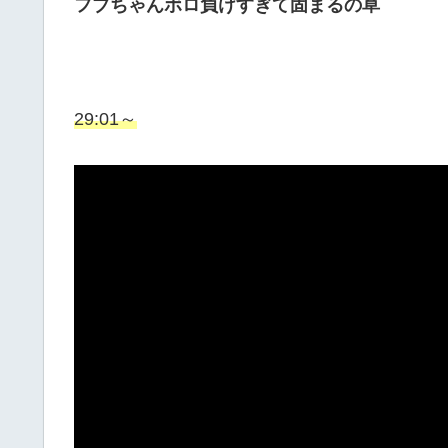
フブちゃんボロ負けすぎて固まるの草
29:01～