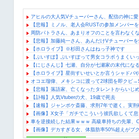
アヒルの大人気Vチューバーさん、配信の神に
【悲報】ミノル、老人会RUSTの参加メンバー
周防パトラさん、あまりオフのことを言わなく
【悲報】加藤純一さん、あんだけVチューバー
【ホロライブ】※杉田さんはねっ子神です
【ぶいすぽ】ぶいすぽって男女コラボうまくい
【にじさんじ】七瀬、自分が七瀬家の末代にな
【ホロライブ】星街すいせいとか言うシャドバ
オコエ瑠偉、メキシコに渡って2球団を即クビ→
【悲報】落語家、亡くなったタレントからいじ
【訃報】人気Vtuberの犬、19歳で死去
【速報】ジャンポケ斎藤、求刑7年で逝く。実刑
【画像】X女子「ガチでこういう彼氏欲しくて息で
車を逆接続した結果ｗｗｗ 高級車持ちの先輩、
【画像】デカすぎる女、体脂肪率50%超えがブク