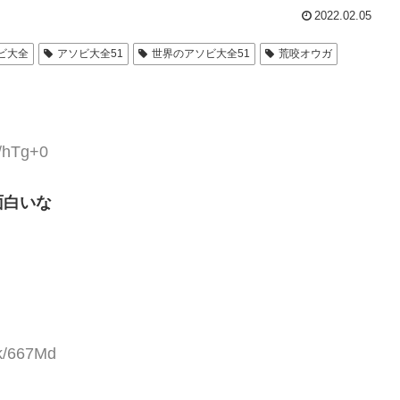
2022.02.05
ビ大全
アソビ大全51
世界のアソビ大全51
荒咬オウガ
6/hTg+0
面白いな
Ek/667Md