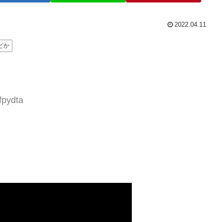
2022.04.11
どか
fpydta