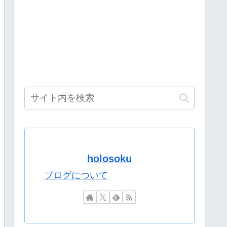
ボも解禁したほうがいいよ
様！
よなｗ
dとiPhoneで違うと話題に……
。
映してしまうｗｗｗｗｗｗ
たら、俺が『みいちゃんと山田さん』のアニメ監督やります」
！！見守りはリクムん！！【紅蓮罰まる/ぶいぱい】[2026.08.06]
りたたみ傘『傘で草』『晴れてても雨降りそう』
「なかよくなれるかな？！」【8/7(金)20:00】
holosoku
です。買って下さい。」→結果・・・
ブログについて

ボも解禁したほうがいいよ
ボも解禁したほうがいいよ