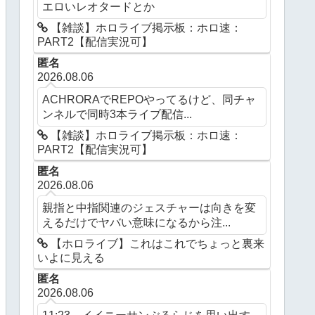
エロいレオタードとか
【雑談】ホロライブ掲示板：ホロ速：
PART2【配信実況可】
匿名
2026.08.06
ACHRORAでREPOやってるけど、同チャ
ンネルで同時3本ライブ配信...
【雑談】ホロライブ掲示板：ホロ速：
PART2【配信実況可】
匿名
2026.08.06
親指と中指関連のジェスチャーは向きを変
えるだけでヤバい意味になるから注...
【ホロライブ】これはこれでちょっと裏来
いよに見える
匿名
2026.08.06
11:23 イイニーサンぶるらじを思い出す