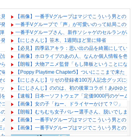
に見える
【画像】一番手Vグループはマジでこういう男とのコラ
が発掘される。クルタ族の虐殺犯人がツェリードニヒだった模
一番手Vグループで「声」が可愛いのって結局この子だ
2弾！「最近は焼肉屋で最初にビールを頼むくらい好き」
一番手Vグループさん、新作ソシャゲのセルランがAndroi
発表！！本日18時に詳細公開
【にじさんじ】笹木、1週間ほど里に帰省
【必見】四季凪アキラ：思い出の品を綺麗にしていく
配信実況可】
【画像】ホロライブのあの人、なんか個人情報を色々
やらかしで観客が避難する事態にｗｗｗｗ
【朗報】大物アニメ監督「もし降板ということになっ
で確定！クロロの演劇のせいで2人も無駄死ににwwww
【Poppy Playtime Chapter5】ついにここまで来た
その分商品代を値上げするわ」
【にじさんじ】リゼの登録者100万人記念グッズに折
ッッッッッッッッッッッッ！
【にじさんじ】ののは、初の後輩コラボ！あゆゆとおはなし
利を目指してアクセル全開なのら！！！
【速報】日本一ソフトウェア「定価9000円のゲーム
でコラボ！
【画像】女の子「ねー、ドライヤーかけて？♡」
るのにお前らときたら……
【朗報】むちむち女子バレー選手さん、脱いでしまう
あるか????
【画像】一番手Vグループはマジでこういう男とのコラ
VE』愛知公演のレポがこちら
【画像】一番手Vグループはマジでこういう男とのコラ
ったマジラボうるさくて草