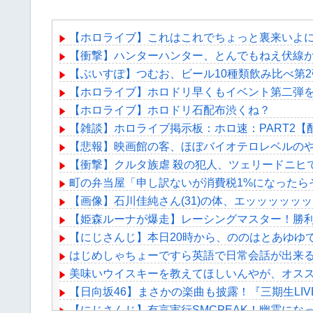
【ホロライブ】これはこれでちょっと裏来いよ
【衝撃】ハンターハンター、とんでもねえ伏線
【ぶいすぽ】つむお、ビール10種類飲み比べ第
【ホロライブ】ホロドリ早くもイベント第二弾を
【ホロライブ】ホロドリ石配布渋くね？
【雑談】ホロライブ掲示板：ホロ速：PART2【
【悲報】映画館の客、ほぼバイオテロレベルの
【衝撃】クルタ族虐 殺の犯人、ツェリードニヒ
町の弁当屋「申し訳ないが消費税1%になったら
【画像】石川佳純さん(31)の体、エッッッッッ
【姫森ルーナが爆走】レーシングマスター！勝
【にじさんじ】本日20時から、ののはとあゆゆ
はじめしゃちょーですら英語で日常会話が出来
美味いウイスキーを教えてほしいんやが、オススメ
【日向坂46】まさかの楽曲も披露！『三期生LI
【にじさんじ】有言実行SMCPEAK！幽霊にな