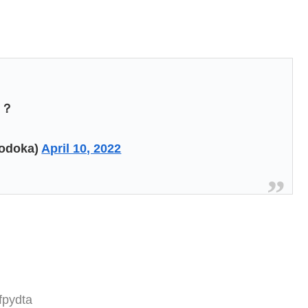
？？
odoka)
April 10, 2022
fpydta