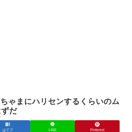
Powered by livedoor 相互RSS
ぁちゃまにハリセンするくらいのム
はずだ
はてブ
LINE
Pinterest