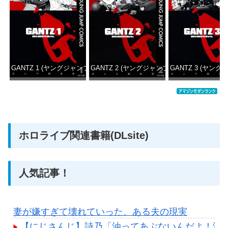
GANTZ 1 (ヤングジャンプコミックスDIGITAL)
GANTZ 2 (ヤングジャンプコミックスDIGITAL
GANTZ 3 (ヤング
価格：¥100
価格：¥100
価格：
ホロライブ関連書籍(DLsite)
人気記事！
妻が嫌すぎて壊れていった、ある夫の現実
【にじさんじ】詩乃「油ってあぶないんだよ！油