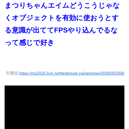
まつりちゃんエイムどうこうじゃな
くオブジェクトを有効に使おうとす
る意識が出ててFPSやり込んでるな
って感じで好き
引用元:
https://rio2016.5ch.net/test/read.cgi/jasmine/1658291558/