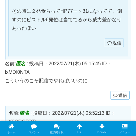
その時に２発食らってHP77ー＞31になってて、倒
すのにピストル6発位は当ててるから威力差かなり
あったぽい
返信
名前:
匿名
:
投稿日：2022/07/21(木) 05:15:45
ID：
IxMDI0NTA
こういうのこそ配信でやればいいのに
返信
名前:
匿名
:
投稿日：2022/07/21(木) 05:52:13
ID：
Y2ODQ5OTc
遭遇戦だからしゃーないやろ
ホーム
コメント
雑談掲示板
UP
DOWN
メニュー