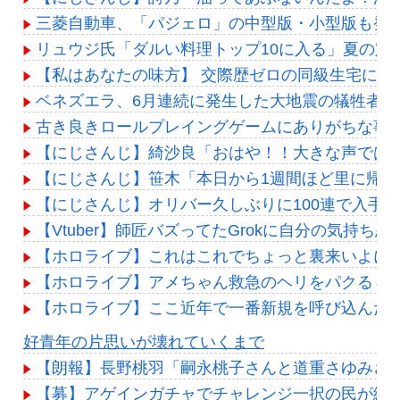
三菱自動車、「パジェロ」の中型版・小型版も発
リュウジ氏「ダルい料理トップ10に入る」夏の定
【私はあなたの味方】 交際歴ゼロの同級生宅に唐揚
ベネズエラ、6月連続に発生した大地震の犠牲者が「
古き良きロールプレイングゲームにありがちな事
【にじさんじ】綺沙良「おはや！！大きな声では
【にじさんじ】笹木「本日から1週間ほど里に帰
【にじさんじ】オリバー久しぶりに100連で入手
【Vtuber】師匠バズってたGrokに自分の気
【ホロライブ】これはこれでちょっと裏来いよに
【ホロライブ】アメちゃん救急のヘリをパクる→落下【
【ホロライブ】ここ近年で一番新規を呼び込んだ
Powered by livedoor 相互RSS
好青年の片思いが壊れていくまで
【朗報】長野桃羽「嗣永桃子さんと道重さゆみさ
【募】アゲインガチャでチャレンジ一択の民が続々