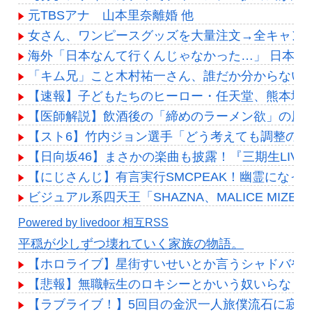
元TBSアナ 山本里奈離婚 他
女さん、ワンピースグッズを大量注文→全キャン
海外「日本なんて行くんじゃなかった…」 日本
「キム兄」こと木村祐一さん、誰だか分からない
【速報】子どもたちのヒーロー・任天堂、熊本地震
【医師解説】飲酒後の「締めのラーメン欲」の原因
【スト6】竹内ジョン選手「どう考えても調整の
【日向坂46】まさかの楽曲も披露！『三期生LIV
【にじさんじ】有言実行SMCPEAK！幽霊になっ
ビジュアル系四天王「SHAZNA、MALICE MIZER、La’
Powered by livedoor 相互RSS
平穏が少しずつ壊れていく家族の物語。
【ホロライブ】星街すいせいとか言うシャドバや
【悲報】無職転生のロキシーとかいう奴いらなく
【ラブライブ！】5回目の金沢一人旅僕流石に寂し