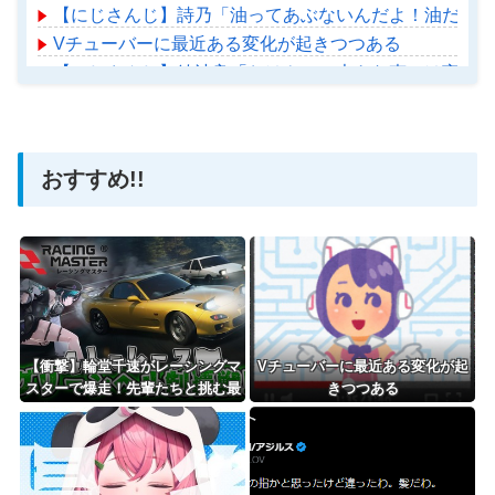
【にじさんじ】詩乃「油ってあぶないんだよ！油だけに
Vチューバーに最近ある変化が起きつつある
【にじさんじ】綺沙良「おはや！！大きな声では言えな
【ホロライブ】アメちゃん救急のヘリをパクる→落下【ho
おすすめ!!
Powered by livedoor 相互RSS
【衝撃】輪堂千速がレーシングマ
Vチューバーに最近ある変化が起
スターで爆走！先輩たちと挑む最
きつつある
高に熱いレースの全貌とは？
「夏色まつり 姫森ルーナ 雪花ラ
ミィ 」