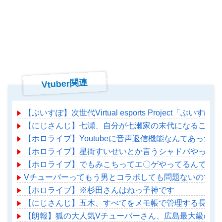
Vtuber関連
【ぶいすぽ】次世代Virtual esports Project「ぶ
【にじさんじ】七瀬、自分が七瀬家の末代になることも
【ホロライブ】Youtubeに音声返信機能なんてあったの
【ホロライブ】星街すいせいとか言うシャドバやってる
【ホロライブ】でもみこちってエ〇ゲやってるんでしょ
Vチューバーってもう男とコラボしても問題ないのでは
【ホロライブ】※杉田さんはねっ子神です
【にじさんじ】五木、すべてをメモ帳で管理する長尾に表計
【朗報】狐の大人気Vチューバーさん、広島最大級の遊