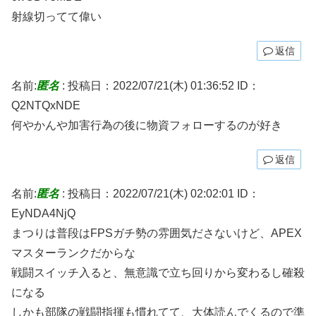
射線切ってて偉い
返信
名前:
匿名
:
投稿日：2022/07/21(木) 01:36:52
ID：
Q2NTQxNDE
何やかんや加害行為の後に物資フォローするのが好き
返信
名前:
匿名
:
投稿日：2022/07/21(木) 02:02:01
ID：
EyNDA4NjQ
まつりは普段はFPSガチ勢の雰囲気ださないけど、APEX
マスターランクだからな
戦闘スイッチ入ると、無意識で立ち回りから変わるし確殺
になる
しかも部隊の戦闘指揮も慣れてて、大体読んでくるので準