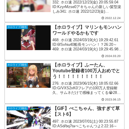
332: ホロ速 2022/12/23(金) 20:05:59.04
ID:KzyrMzse0アキちゃんの新しい髪型楽
しみ341: ホロ速 2022/12/23(金)
20:07:42.72 ID:W143lMmd0ムキロゼの
2022.12.24
OP初めて聞い...
【ホロライブ】マリンもモンハン
ホロライブ3期生
ワールドやるかもです
468: ホロ速 2024/03/19(火) 19:29:42.61
ID:6fSvhiu40船長モンハン！？26:20～
469: ホロ速 2024/03/19(火) 19:29:45.98
ID:RkLM6LCbHやはりワールドの流れが
2024.03.20
来...
【ホロライブ】ふーたん、
ホロライブ3期生
Youtube登録者100万人おめでと
う！！！！！！！！！！
276: ホロ速 2023/06/15(木) 18:05:02.66
ID:G/VXS2xK0フレアの100万人登録耐
久、サムネだけで感極まってくる😭280:
ホロ速 2023/06/15(木) 18:11:27.79
2023.06.15
ID:nM/8CNK...
【GIF】ぺこちゃん、強すぎて草
ホロライブ3期生
【スト6】
497: ホロ速 2023/07/01(土) 00:23:55.87
ID:ASd/bq7taぺこちゃんつよ2:22:16～