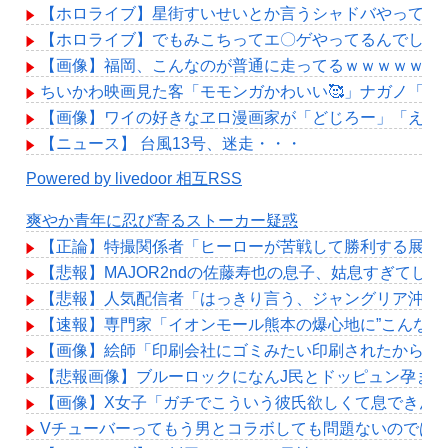
【ホロライブ】星街すいせいとか言うシャドバやってる
【ホロライブ】でもみこちってエ〇ゲやってるんでしょ
【画像】福岡、こんなのが普通に走ってるｗｗｗｗｗｗ
ちいかわ映画見た客「モモンガかわいい🥰」ナガノ「ほ
【画像】ワイの好きなヱロ漫画家が「どじろー」「えーす
【ニュース】 台風13号、迷走・・・
Powered by livedoor 相互RSS
爽やか青年に忍び寄るストーカー疑惑
【正論】特撮関係者「ヒーローが苦戦して勝利する展開
【悲報】MAJOR2ndの佐藤寿也の息子、姑息すぎてしま
【悲報】人気配信者「はっきり言う、ジャングリア沖縄
【速報】専門家「イオンモール熊本の爆心地に”こんなも
【画像】絵師「印刷会社にゴミみたい印刷されたから晒
【悲報画像】ブルーロックになんJ民とドッピュン孕ませ
【画像】X女子「ガチでこういう彼氏欲しくて息できん」 
Vチューバーってもう男とコラボしても問題ないのでは