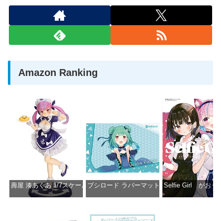
Amazon Ranking
壽屋 湊あくあ 1/7スケール PVC製 塗装済み完成品フィギュア PP942
ブシロード ラバーマットコレクション Vol.851 ホロラ
Selfie Girl がお
価格：¥13,356
価格：¥2,530
価格：¥2