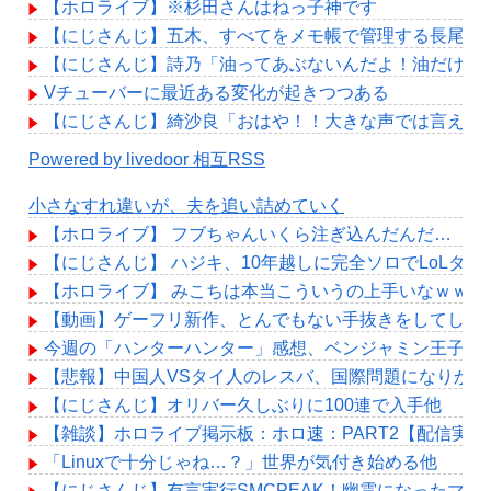
【ホロライブ】※杉田さんはねっ子神です
【にじさんじ】五木、すべてをメモ帳で管理する長尾に表計算
【にじさんじ】詩乃「油ってあぶないんだよ！油だけに
Vチューバーに最近ある変化が起きつつある
【にじさんじ】綺沙良「おはや！！大きな声では言えな
Powered by livedoor 相互RSS
小さなすれ違いが、夫を追い詰めていく
【ホロライブ】 フブちゃんいくら注ぎ込んだんだ…
【にじさんじ】 ハジキ、10年越しに完全ソロでLoLダ
【ホロライブ】 みこちは本当こういうの上手いなｗｗｗ
【動画】ゲーフリ新作、とんでもない手抜きをしてしまう
今週の「ハンターハンター」感想、ベンジャミン王子、い
【悲報】中国人VSタイ人のレスバ、国際問題になりか
【にじさんじ】オリバー久しぶりに100連で入手他
【雑談】ホロライブ掲示板：ホロ速：PART2【配信実況
「Linuxで十分じゃね…？」世界が気付き始める他
【にじさんじ】有言実行SMCPEAK！幽霊になったマジ