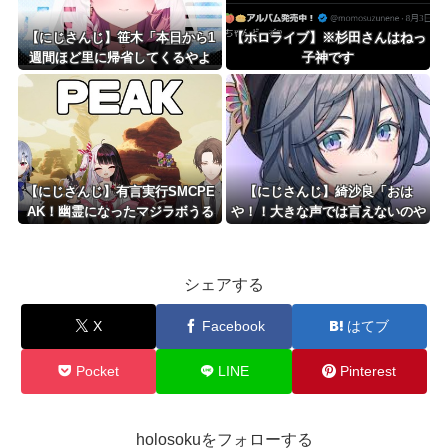
【にじさんじ】笹木「本日から1
【ホロライブ】※杉田さんはねっ
週間ほど里に帰省してくるやよ
子神です
～。久々に京都満喫してくる
っ！」
【にじさんじ】有言実行SMCPE
【にじさんじ】綺沙良「おは
AK！幽霊になったマジラボうる
や！！大きな声では言えないのや
さくて草
けど昨日みんなに言われた通り寝
る前にトイレ行ったら世界変わっ
た！すげえええ」
シェアする
X
Facebook
はてブ
Pocket
LINE
Pinterest
holosokuをフォローする