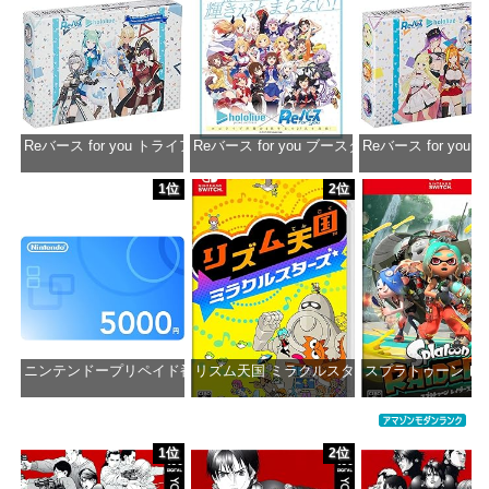
Reバース for you トライアルデッキ ホロライブプロダクション ver.ホ
Reバース for you ブースターパック ホロラ
Reバース for y
価格：¥1,650
価格：¥2,980
価格：¥1
1位
2位
ニンテンドープリペイド番号 5000円|オンラインコード版
リズム天国 ミラクルスターズ -Switch
スプラトゥーン レイダ
価格：¥5,000
価格：¥5,645
価格：¥6
1位
2位