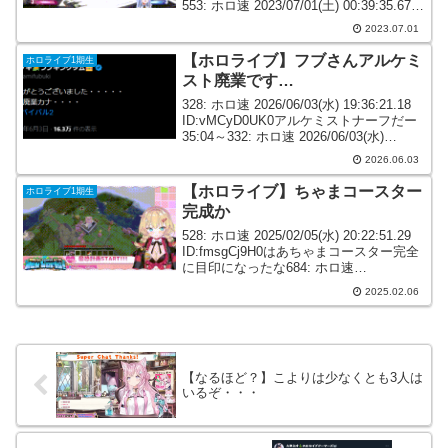
553: ホロ速 2023/07/01(土) 00:39:35.67
ID:Hfy4rvqV0つよい557: ホロ速...
2023.07.01
【ホロライブ】フブさんアルケミ
ホロライブ1期生
スト廃業です…
328: ホロ速 2026/06/03(水) 19:36:21.18
ID:vMCyD0UK0アルケミストナーフだー
35:04～332: ホロ速 2026/06/03(水)
19:36:39.56 ID:7lH0x11B0まぁ妥当やね
2026.06.03
333...
【ホロライブ】ちゃまコースター
ホロライブ1期生
完成か
528: ホロ速 2025/02/05(水) 20:22:51.29
ID:fmsgCj9H0はあちゃまコースター完全
に目印になったな684: ホロ速
2025/02/05(水) 21:13:42.11
2025.02.06
ID:GhwhV0mZ0ちゃまコース...
【なるほど？】こよりは少なくとも3人は
いるぞ・・・