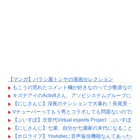
【マンガ】バラシ屋トシヤの漫画セレクション
もこうの荒れたコメント欄が好きなのって少数派なのか
キズナアイのActiv8さん、アソビシステムグループに
【にじさんじ】深夜のテンションで大暴れ！長尾景・春
Vチューバーってもう男とコラボしても問題ないのでは
【ぶいすぽ】次世代Virtual esports Project「ぶい
【にじさんじ】七瀬、自分が七瀬家の末代になることも
【ホロライブ】Youtubeに音声返信機能なんてあったの