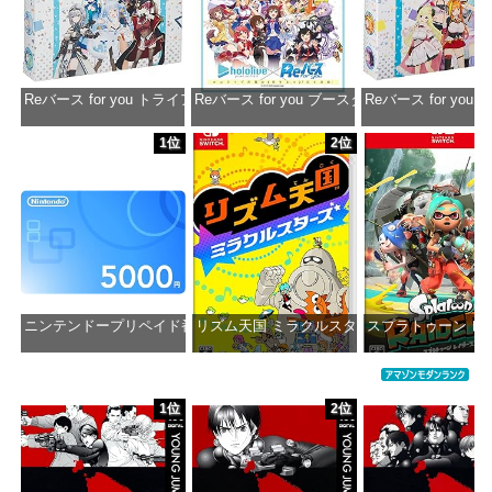
Reバース for you トライアルデッキ ホロライブプロダクション ver.ホ
Reバース for you ブースターパック ホロラ
Reバース for y
価格：¥1,650
価格：¥2,980
価格：¥1
1位
2位
ニンテンドープリペイド番号 5000円|オンラインコード版
リズム天国 ミラクルスターズ -Switch
スプラトゥーン レイダ
価格：¥5,000
価格：¥5,645
価格：¥6
1位
2位