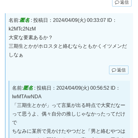
返信
名前:
匿名
:
投稿日：2024/04/09(火) 00:33:07
ID：
k2MTc2NzM
大変な要素あるか？
三期生とかがホロスタと絡むならともかくイツメンだ
しなぁ
返信
名前:
匿名
:
投稿日：2024/04/09(火) 00:56:52
ID：
IwMTAwNDA
「三期生とかが」って言葉が出る時点で大変だなー
って思うよ、偶々自分の推しじゃなかったってだけ
で
ちなみに某所で見かけたやつだと「男と絡むやつは