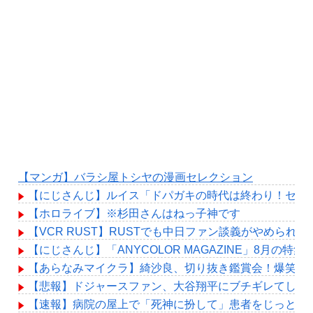
【マンガ】バラシ屋トシヤの漫画セレクション
【にじさんじ】ルイス「ドパガキの時代は終わり！セロトニン
【ホロライブ】※杉田さんはねっ子神です
【VCR RUST】RUSTでも中日ファン談義がやめられ
【にじさんじ】「ANYCOLOR MAGAZINE」8月
【あらなみマイクラ】綺沙良、切り抜き鑑賞会！爆笑す
【悲報】ドジャースファン、大谷翔平にブチギレてしま
【速報】病院の屋上で「死神に扮して」患者をじっと見