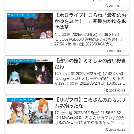
つｗ54: ホロ速 2022/01/01(...
2022.01.02
【ホロライブ】ころね「最初のお
ホロライブゲーマーズ
かゆを返せ！」←初期おかゆを返
せは草
4: ホロ速 2025/03/04(火) 22:36:21.73
ID:yQ6sFGLd0🐶最初のおかゆを返せ！
27:56～8: ホロ速 2025/03/04(火)
22:36:52.07 ID:PfsMdN1P0初期おかゆを
2025.03.06
返せは草11:...
【占いの館】ミオしゃの占い好き
ホロライブゲーマーズ
だわ
149: ホロ速 2022/03/27(日) 17:42:48.50
ID:cogjRe9a0ミオしゃ占い凸待ちやるの
か197: ホロ速 2022/03/27(日) 18:05:32.48
ID:WtBvaOlG0ミオしゃの占い好きだわ
2022.03.28
20...
【サガフロ】ころさんのおらよサ
ホロライブゲーマーズ
ムネ揃ったな
17: ホロ速 2022/01/15(土) 21:56:52.52
ID:TMyAenSL0ころさんサガフロまだ続
けるのかｗ 何時までやる気なんだ・・・
90: ホロ速 2022/01/15(土) 22:01:39.78
2022.01.16
ID:9J9CQl8...