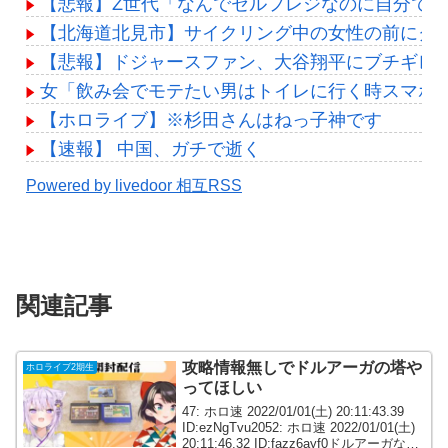
【悲報】Z世代「なんでセルフレジなのに自分で
【北海道北見市】サイクリング中の女性の前にク
【悲報】ドジャースファン、大谷翔平にブチギレ
女「飲み会でモテたい男はトイレに行く時スマホ
【ホロライブ】※杉田さんはねっ子神です
【速報】 中国、ガチで逝く
Powered by livedoor 相互RSS
関連記事
攻略情報無しでドルアーガの塔や
ホロライブ2期生
ってほしい
47: ホロ速 2022/01/01(土) 20:11:43.39
ID:ezNgTvu2052: ホロ速 2022/01/01(土)
20:11:46.32 ID:fazz6ayf0ドルアーガなっ