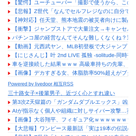
【驚愕】ユーチューバー「撮影で使うから、この高級時
【悲報】Z世代「なんでセルフレジなのに自分で
【神対応】任天堂、熊本地震の被災者向けに製品修
【衝撃】ジャンプストアで大量注文→キャンセルを
パチンコ屋の経営なんてそんな難しくなくね？近
【動画】元西武ヤン、MLB初登板で大ジャンプｗ
【にじさんじ】叶 2nd LIVE 孤独 -solitud
車を逆接続した結果ｗｗｗ 高級車持ちの先輩、C
【画像】デカすぎる女、体脂肪率50%超えがブクブ
Powered by livedoor 相互RSS
三十路女子×後輩男子、近づく心とすれ違い
第3次Z天獄篇の「ガンダムダブルエックス」凶悪
AIが指示なく個人や組織に対しサイバー攻撃…英
【画像】大谷翔平、フィギュア化ｗｗｗｗｗｗｗｗ
【大悲報】ワンピース最新話「実は19本の伝説の