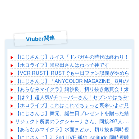
Vtuber関連
【にじさんじ】ルイス「ドパガキの時代は終わり！セロトニン
【ホロライブ】※杉田さんはねっ子神です
【VCR RUST】RUSTでも中日ファン談義がやめられ
【にじさんじ】「ANYCOLOR MAGAZINE」8
【あらなみマイクラ】綺沙良、切り抜き鑑賞会！爆笑す
【は？】超人気Vチューバーさん「セブンのはちみつパ
【ホロライブ】これはこれでちょっと裏来いよに見える
【にじさんじ】舞元、誕生日プレゼントを贈った結果「
リジェクト所属のラクシャーナさん、同接297人……
【あらなみマイクラ】水面まどか、切り抜き同時視聴！
【にじさんじ】叶 2nd LIVE 孤独 -solitude-同