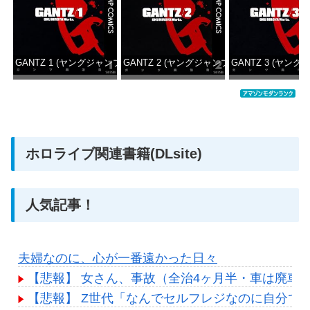
GANTZ 1 (ヤングジャンプコミックスDIGITAL)
GANTZ 2 (ヤングジャンプコミックスDIGITAL
GANTZ 3 (ヤング
価格：¥100
価格：¥100
価格：
ホロライブ関連書籍(DLsite)
人気記事！
夫婦なのに、心が一番遠かった日々
【悲報】 女さん、事故（全治4ヶ月半・車は廃車
【悲報】 Z世代「なんでセルフレジなのに自分で