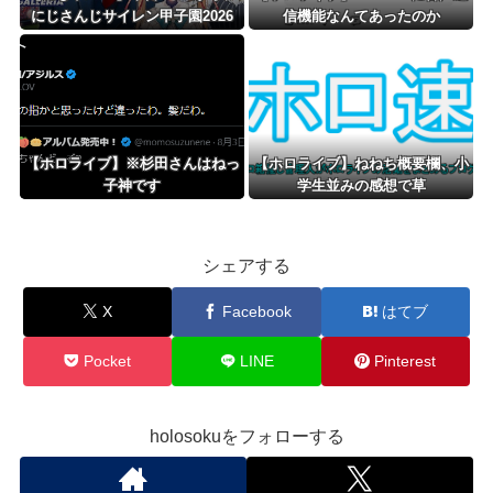
にじさんじサイレン甲子園2026
信機能なんてあったのか
世界大会
【ホロライブ】※杉田さんはねっ
【ホロライブ】ねねち概要欄、小
子神です
学生並みの感想で草
シェアする
X
Facebook
はてブ
Pocket
LINE
Pinterest
holosokuをフォローする