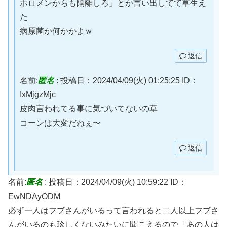
ホロメンからも隔離しろ」とか言い出してて草生え
た
病原菌か何かかよｗ
返信
名前:
匿名
:
投稿日：2024/04/09(火) 01:25:25
ID：
IxMjgzMjc
皮肉言われてる事に気づいてないの草
コーンは大変だねぇ〜
返信
名前:
匿名
:
投稿日：2024/04/09(火) 10:59:22
ID：
EwNDAyODM
必ず一人はフブさんがいるって言われると二人以上フブさ
んがいるのも珍しくないみたいに聞こえるので「あの人は