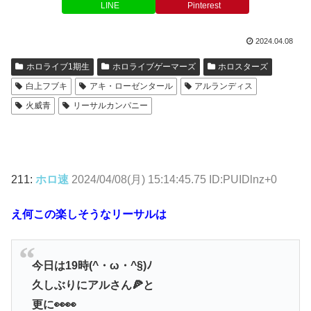
LINE
Pinterest
2024.04.08
ホロライブ1期生
ホロライブゲーマーズ
ホロスターズ
白上フブキ
アキ・ローゼンタール
アルランディス
火威青
リーサルカンパニー
211:
ホロ速
2024/04/08(月) 15:14:45.75 ID:PUIDlnz+0
え何この楽しそうなリーサルは
今日は19時(^・ω・^§)ﾉ
久しぶりにアルさん🍕と
更に👀👀