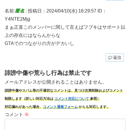
名前:
匿名
:
投稿日：2024/04/10(水) 16:29:57
ID：
Y4NTE2Mjg
まぁ正直このメンバーに関して言えばフブキはサポート以
上の存在にはならんからな
GTAでのつながりの方がデカいし
返信
誹謗中傷や荒らし行為は禁止です
メールアドレスが公開されることはありません。
誹謗中傷やスパム
等の不適切なコメントは、見つけ次第削除およびコメント
制限します（詳しい対応方法は
コメント対応について
参照）
対応漏れがあった場合、
コメント通報フォーム
からも対応します。
コメント
※