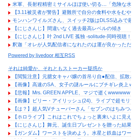
米軍、長射程精密ミサイルほぼ使い切る…「危険な水準
【3.11被災者が警告】避難所で自分の食料や水をむや
モンハンワイルズさん、スイッチ2版はDLSS込みで最大1
【にじさんじ】間違いなく過去最高レベルの傾き
【にじさんじ】叶 2nd LIVE 孤独 -solitude-同
釈迦「オレが人気配信者になれたのは運が良かっただけ
Powered by livedoor 相互RSS
それは純愛か、それともストーカー疑惑か
【閲覧注意】元臆女キャバ嬢の首吊り自●配信、拡散さ
【画像】高速のSA、女子の謎ルールにブチギレ炎上ｗ
【悲報】Mrs. GREEN APPLE、マジで逝くwwwwww
【画像】ビリー・アイリッシュ(24)、ライブで超モリ
【は？】超人気Vチューバーさん「セブンのはちみつパ
【ホロライブ】これはこれでちょっと裏来いよに見える
【にじさんじ】舞元、誕生日プレゼントを贈った結果「
【ガンダム】ワーストを決めよう。水星と鉄血はワースト