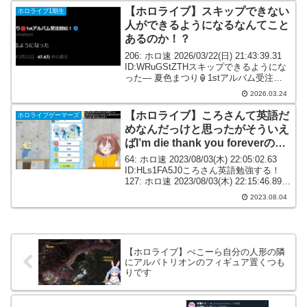
【ホロライブ】スキップできない
ホロライブ1期生
人ができるようになるなんてこと
あるのか！？
206: ホロ速 2026/03/22(日) 21:43:39.31
ID:WRuGStZTHスキップできるようにな
った— 夏色まつり🏮1stアルバム受注開
始！ (@natsuiromatsuri) March 22,
2026.03.24
2026207: ホ...
【ホロライブ】ころさんて英語だ
ホロライブゲーマーズ
めなんだっけと思ったがそういえ
ばI’m die thank you foreverの人
だった
64: ホロ速 2023/08/03(木) 22:05:02.63
ID:HLs1FA5J0ころさん英語勉強する！
127: ホロ速 2023/08/03(木) 22:15:46.89
ID:rmEuab8AMころさんて英語だめなん
2023.08.04
だっけと思...
【ホロライブ】ぺこーら自分の人形の隣
にアルバトリオンのフィギュア置くつも
りです