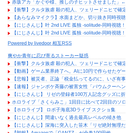
赤坂アカ「かぐや様、推しの子ヒットさせました」←こ
【衝撃】クルタ族虐 殺の犯人、ツェリードニヒで確定！
【あらなみマイクラ】水面まどか、切り抜き同時視聴！
【にじさんじ】叶 2nd LIVE 孤独 -solitude-同
【にじさんじ】叶 2nd LIVE 孤独 -solitude-同
Powered by livedoor 相互RSS
爽やか青年に忍び寄るストーカー疑惑
【衝撃】クルタ族虐 殺の犯人、ツェリードニヒで確定！
【動画】ゲーム業界終了へ。AIに10円で作らせたゲー
【悲報】被災者、正論「税金払ってるのに、いざ有事に
【速報】ジャンポケ斉藤の被害女性「バウムクーヘン売った
【にじさんじ】 リゼの登録者100万人記念グッズに折
ホロライブ「さくらみこ」1回目に比べて2回目のソロ
【ホロライブ】 ロボ子海底3Dライブ スクショ集
【にじさんじ】間違いなく過去最高レベルの傾き他
【にじさんじ】深海に突入した笹木「リゼ絶対無理だわ
【朗報】Amazonで「GANTZ」が全巻100円他