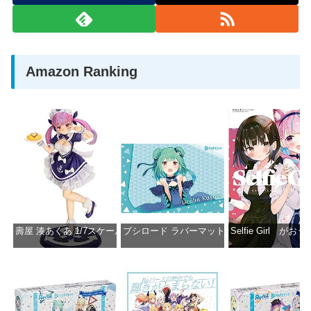
Amazon Ranking
壽屋 湊あくあ 1/7スケール PVC製 塗装済み完成品フィギュア PP942
ブシロード ラバーマットコレクション Vol.851 ホロラ
Selfie Girl がお
価格：¥13,356
価格：¥2,530
価格：¥2