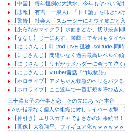
【中国】 毎年恒例の大洪水、今年もヤバい 湖北
【悲報】 有吉、一般人に「ド正論」を叩きつけて
【警告】 社会人「スムージーにキウイ皮ごと入れ
【あらなみマイクラ】水面まどか、切り抜き同時
【ななし】じーにあす、遊戯王で今月もダイヤ到
【にじさんじ】叶 2nd LIVE 孤独 -solitud
【にじさんじ】間違いなく過去最高レベルの傾き
【にじさんじ】リゼがサメハダーに会って泣くほ
【にじさんじ】VTuber昔話『竹取物語』
【ホロライブ】アメちゃん救急のヘリをパクる→落下【
【ホロライブ】ここ近年で一番新規を呼び込んだ
Powered by livedoor 相互RSS
三十路女子の仕事と恋、その先にあった本音
AIが指示なく個人や組織に対しサイバー攻撃…英
【神引き】エリスガチャでまさかの結果続出！？報
【画像】大谷翔平、フィギュア化ｗｗｗｗｗｗｗｗ