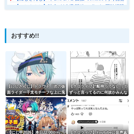
【にじさんじ】叶 2nd LIVE 孤独 -solitude-同
【ホロライブ】アメちゃん救急のヘリをパクる→落下【ho
おすすめ!!
Powered by livedoor 相互RSS
【にじさんじ】トラウト「次の仮
【ホロライブ】船持ってないって
面ライダー干支モチーフな上に兎
ずっと言ってるのに何故かみんな
年水色じゃ〜ん最高やん☺️ とか
船上にいるよね
思ってたらサーモンフレームとか
いう単語が見えてそれどころじゃ
なくなった」
【にじ甲2026】本日22:00から、
【ホロライブ】Youtubeに音声返