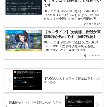
す！マシュマロ募集してるみたい
です！
306: ホロ速 2022/10/03(月) 19:44:00.17
ID:eXO4LFOB0明日みおすばみこの企画
あります🍉企画のお知らせ🍉明日の夜
は？！！『今さら聞けない？！ホロライ
2022.10.03
ブ ！！！』みこちって何でエリートな
の？！放送のコメン...
【ホロライブ】次候補、攻殻か東
ホロライブ2期生
京喰種かFateです【同時視聴】
493: ホロ速 2025/04/05(土) 00:25:56.54
ID:f/2+8NTu0次候補攻殻か東京喰種か
Fateです2:22:03～494: ホロ速
2025/04/05(土) 00:25:58.55 ID:Kz4siOkj0
2025.04.05
東...
【ARKの住人】タフって言葉はラミィの
為にある
【週末配信】マジで全部見たいから困っ
た