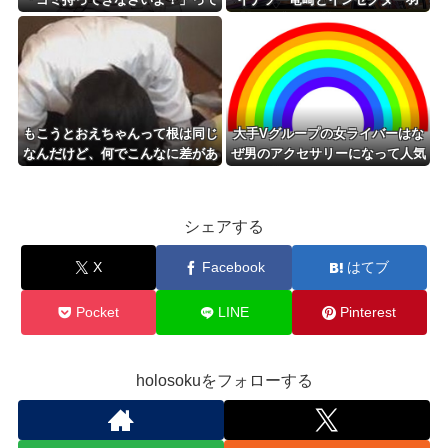
言われておしり振りながらいーや
蛾、両方の性質を併せ持つ♥」
ーヤダヤダやったらガチめにしば
【遊戯王マスターデュエル】
かれた」
もこうとおえちゃんって根は同じ
大手Vグループの女ライバーはな
なんだけど、何でこんなに差があ
ぜ男のアクセサリーになって人気
るんだろうな
が落ちてしまうのか……
シェアする
X
Facebook
はてブ
Pocket
LINE
Pinterest
holosokuをフォローする