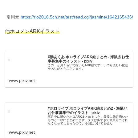
引用元:
https://rio2016.5ch.net/test/read.cgi/jasmine/1642165436/
他ホロメンARKイラスト
#湊あくあ ホロライブARK絵まとめ - 海鼠@お仕
事募集中のイラスト - pixiv
この一か月くらいで描いたARK絵です。いつも楽しい配信
をありがとうございます。
www.pixiv.net
#ホロライブ ホロライブARK絵まとめ2 - 海鼠@
お仕事募集中のイラスト - pixiv
三月中に描いたホロARKまとめました。最後に先月描いた
ものと一枚にまとめてます。タグは多すぎて全員分つけれ
なくなってしまったので、今回はつけてません
www.pixiv.net