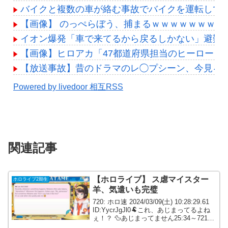
バイクと複数の車が絡む事故でバイクを運転して
【画像】 のっぺらぼう、捕まるｗｗｗｗｗｗｗｗ
イオン爆発「車で来てるから戻るしかない」避難
【画像】ヒロアカ「47都道府県担当のヒーローを
【放送事故】昔のドラマのレ◯プシーン、今見る
Powered by livedoor 相互RSS
関連記事
【ホロライブ】 ス虐マイスター
ホロライブ2期生
羊、気遣いも完璧
720: ホロ速 2024/03/09(土) 10:28:29.61
ID:YycrJgJl0🐏これ、あじまってるよね
ぇ！？ 🦆あじまってません25:34～721:
ホロ速 2024/03/09(土) 10:29:09.22