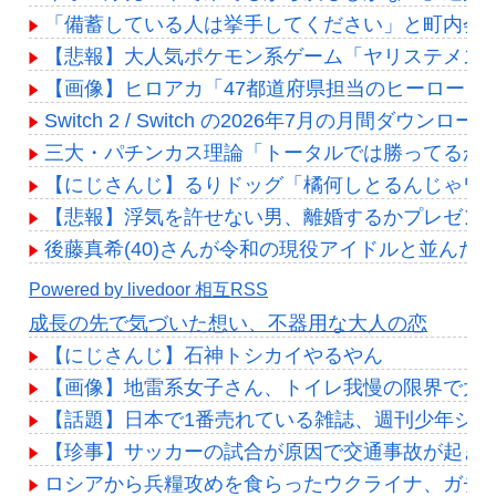
「備蓄している人は挙手してください」と町内会
【悲報】大人気ポケモン系ゲーム「ヤリステメスブタ
【画像】ヒロアカ「47都道府県担当のヒーローを
Switch 2 / Switch の2026年7月の月間ダウ
三大・パチンカス理論「トータルでは勝ってるか
【にじさんじ】るりドッグ「橘何しとるんじゃワ
【悲報】浮気を許せない男、離婚するかプレゼン
後藤真希(40)さんが令和の現役アイドルと並んだ
Powered by livedoor 相互RSS
成長の先で気づいた想い、不器用な大人の恋
【にじさんじ】石神トシカイやるやん
【画像】地雷系女子さん、トイレ我慢の限界で大ピン
【話題】日本で1番売れている雑誌、週刊少年ジャ
【珍事】サッカーの試合が原因で交通事故が起き
ロシアから兵糧攻めを食らったウクライナ、ガチ