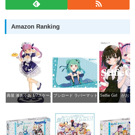
Amazon Ranking
壽屋 湊あくあ 1/7スケール PVC製 塗装済み完成品フィギュア PP942
ブシロード ラバーマットコレクション Vol.851 ホロラ
Selfie Girl がお
価格：¥13,356
価格：¥2,530
価格：¥2