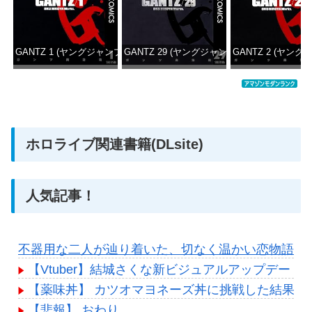
GANTZ 1 (ヤングジャンプコミックスDIGITAL)
GANTZ 29 (ヤングジャンプコミックスDIGITA
GANTZ 2 (ヤング
価格：¥617
価格：¥647
価格：
ホロライブ関連書籍(DLsite)
人気記事！
不器用な二人が辿り着いた、切なく温かい恋物語
【Vtuber】結城さくな新ビジュアルアップデー
【薬味丼】 カツオマヨネーズ丼に挑戦した結果ｗ
【悲報】 おわり。