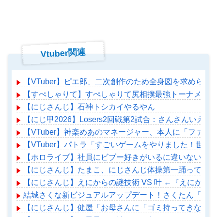
Vtuber関連
【VTuber】ピエ郎、二次創作のため全身図を求めら
【すぺしゃりて】すぺしゃりて尻相撲最強トーナメント
【にじさんじ】石神トシカイやるやん
【にじ甲2026】Losers2回戦第2試合：さんさんい
【VTuber】神楽めあのマネージャー、本人に「ファ
【VTuber】パトラ「すごいゲームをやりました！世
【ホロライブ】社員にビブー好きがいるに違いない（確
【にじさんじ】たまこ、にじさんじ体操第一踊ってみた
【にじさんじ】えにからの謎技術 VS 叶 ←『えにか
結城さくな新ビジュアルアップデート！さくたん「どこ
【にじさんじ】健屋「お母さんに「ゴミ持ってきなさい