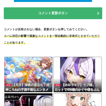
コメント更新ボタン
コメントが反映されない場合、更新ボタンを押してみてください。
スパム対応の影響で過激なコメントを一部自動的に非表示とさせていただく
ことがあります。
【天才】深夜の逆立ち！戌
【ホロライブ】ラプ様、ス
NEW
NEW
神ころねの予測不能なエンタメ
ロットで456確のかぐや様をぶん
伝説
回すも吸われて絶望 ← 初ヴヴヴ
のママは2000枚プラス