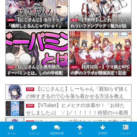
【にじさんじ】るりドッグ
【予約中】しぐれうい しぐ
NEW
NEW
「橘何しとるんじゃワレェ！」
れういファンブック：魅力が詰
まった一冊をチェック！
【にじさんじ】夜牛詩乃、
【8月12日～】ウマ娘とKFC
NEW
NEW
ドーパミンとは。しのの学術配
の夢のコラボが開催決定！記念
信はおもろいな。
キービジュアルの先行公開や
「ぱかライブTV」での詳細発表
【にじさんじ】しーちゃん「親知らず抜く
NEW
の怖すぎるので心を落ち着かせる方法を教え
て」
【VTuber】ヒメヒナの水着や！「お待た
NEW
せしました∠( ˙-˙ )／！！！！！待望の○○着用
フランケン????❣️」
Vチューバーって辞めたらリアルで働いて
NEW
いけるの？
ホーム
コメント
雑談掲示板
UP
DOWN
メニュー