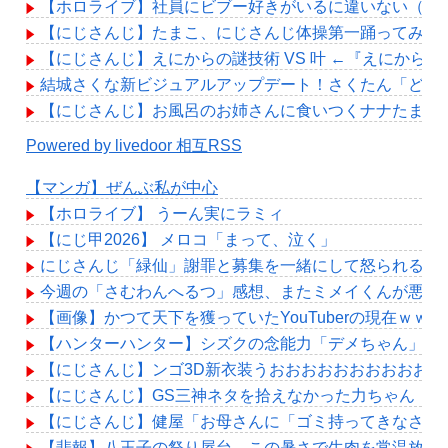
【ホロライブ】社員にビブー好きがいるに違いない（確
【にじさんじ】たまこ、にじさんじ体操第一踊ってみた
【にじさんじ】えにからの謎技術 VS 叶 ←『えにから
結城さくな新ビジュアルアップデート！さくたん「どこ
【にじさんじ】お風呂のお姉さんに食いつくナナたま
Powered by livedoor 相互RSS
【マンガ】ぜんぶ私が中心
【ホロライブ】 うーん実にラミィ
【にじ甲2026】 メロコ「まって、泣く」
にじさんじ「緑仙」謝罪と募集を一緒にして怒られる「V
今週の「さむわんへるつ」感想、またミメイくんが悪い
【画像】かつて天下を獲っていたYouTuberの現在ｗｗｗ
【ハンターハンター】シズクの念能力「デメちゃん」、
【にじさんじ】ンゴ3D新衣装うおおおおおおおおおおお
【にじさんじ】GS三神ネタを拾えなかった力ちゃん「
【にじさんじ】健屋「お母さんに「ゴミ持ってきなさい
【悲報】八王子の祭り屋台、この暑さで生肉を常温放置