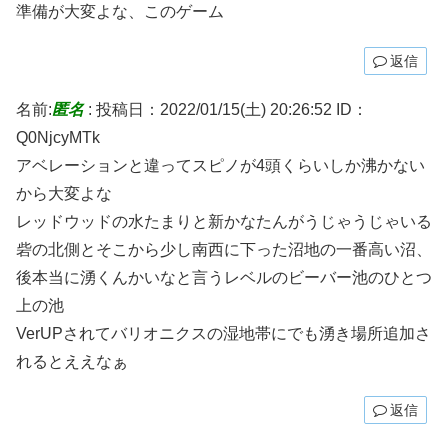
準備が大変よな、このゲーム
返信
名前:
匿名
:
投稿日：2022/01/15(土) 20:26:52
ID：
Q0NjcyMTk
アベレーションと違ってスピノが4頭くらいしか沸かない
から大変よな
レッドウッドの水たまりと新かなたんがうじゃうじゃいる
砦の北側とそこから少し南西に下った沼地の一番高い沼、
後本当に湧くんかいなと言うレベルのビーバー池のひとつ
上の池
VerUPされてバリオニクスの湿地帯にでも湧き場所追加さ
れるとええなぁ
返信