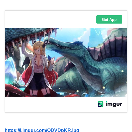
https://i.imgur.com/ODVDpKR.jpg