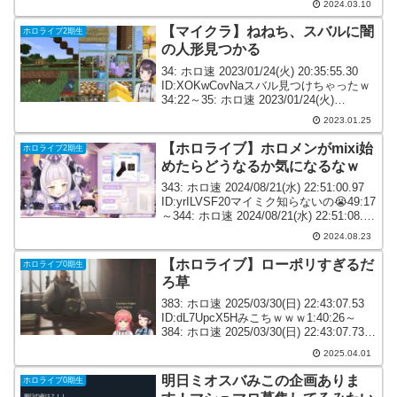
2024.03.10
ID:xPf6...
【マイクラ】ねねち、スバルに闇
ホロライブ2期生
の人形見つかる
34: ホロ速 2023/01/24(火) 20:35:55.30
ID:XOKwCovNaスバル見つけちゃったｗ
34:22～35: ホロ速 2023/01/24(火)
20:36:04.37 ID:MR82d12P0あっ…36: ホ
2023.01.25
ロ速 ...
【ホロライブ】ホロメンがmixi始
ホロライブ2期生
めたらどうなるか気になるなｗ
343: ホロ速 2024/08/21(水) 22:51:00.97
ID:yrILVSF20マイミク知らないの😭49:17
～344: ホロ速 2024/08/21(水) 22:51:08.36
ID:z/ytlPxj0マイミク知らず！？3...
2024.08.23
【ホロライブ】ローポリすぎるだ
ホロライブ0期生
ろ草
383: ホロ速 2025/03/30(日) 22:43:07.53
ID:dL7UpcX5Hみこちｗｗｗ1:40:26～
384: ホロ速 2025/03/30(日) 22:43:07.73
ID:oxSzaiUs0みこちのpcもう限界か？...
2025.04.01
明日ミオスバみこの企画ありま
ホロライブ0期生