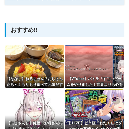
【にじさんじ】お風呂のお姉さんに食いつくナナたま
【ホロライブ】アメちゃん救急のヘリをパクる→落下【ho
おすすめ!!
Powered by livedoor 相互RSS
【ななし】ねるちゃん「おじさん
【VTuber】パトラ「すごいゲー
たち～！もりもり食べて元気だす
ムをやりました！世界よりも心を
のよ～」
守ることに必死でした！」「も
う……つかまっちゃった❤」【バ
ハムートラグーン】
【にじさんじ】健屋「お母さんに
【.LIVE】ピノ様「わたくしはダ
「ゴミ持ってきなさいよ！」って
イナソー竜崎とインセクター羽