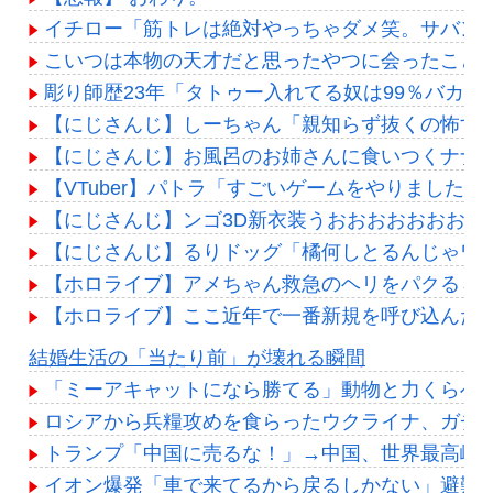
イチロー「筋トレは絶対やっちゃダメ笑。サバン
こいつは本物の天才だと思ったやつに会ったこと
彫り師歴23年「タトゥー入れてる奴は99％バカ
【にじさんじ】しーちゃん「親知らず抜くの怖す
【にじさんじ】お風呂のお姉さんに食いつくナナ
【VTuber】パトラ「すごいゲームをやりまし
【にじさんじ】ンゴ3D新衣装うおおおおおおおお
【にじさんじ】るりドッグ「橘何しとるんじゃワ
【ホロライブ】アメちゃん救急のヘリをパクる→落下【
【ホロライブ】ここ近年で一番新規を呼び込んだ
Powered by livedoor 相互RSS
結婚生活の「当たり前」が壊れる瞬間
「ミーアキャットになら勝てる」動物と力くらべ
ロシアから兵糧攻めを食らったウクライナ、ガチ
トランプ「中国に売るな！」→中国、世界最高峰
イオン爆発「車で来てるから戻るしかない」避難