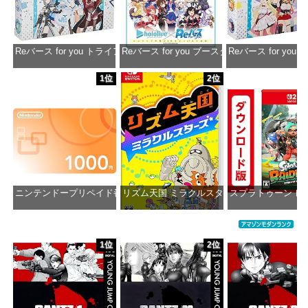
Reバース for you トライアルデッキ ホロライブプロダクション ver.ホ
Reバース for you ブースターパック ホロラ
Reバース for y
価格：¥1,650
価格：¥2,980
価格：¥1
1位
2位
ニンテンドープリペイド番号 1000円|オンラインコード版
リズム天国 ミラクルスターズ -Switch
スプラトゥーン レ
価格：¥1,000
価格：¥5,595
価格：¥5
1位
2位