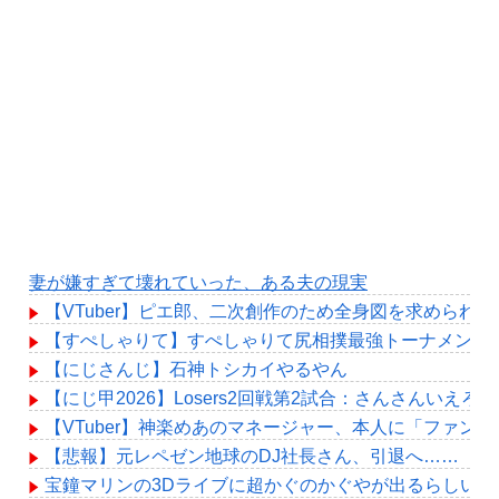
妻が嫌すぎて壊れていった、ある夫の現実
【VTuber】ピエ郎、二次創作のため全身図を求めら
【すぺしゃりて】すぺしゃりて尻相撲最強トーナメント#
【にじさんじ】石神トシカイやるやん
【にじ甲2026】Losers2回戦第2試合：さんさんいえ
【VTuber】神楽めあのマネージャー、本人に「ファン
【悲報】元レペゼン地球のDJ社長さん、引退へ……
宝鐘マリンの3Dライブに超かぐのかぐやが出るらしいけ