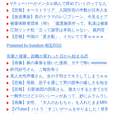
Vチューバーがメンタル病んで辞めていくのってなんで
【悲報】オーストラリア、入国拒否の半数が日本人女性??
【放送事故】昔のドラマのレ◯プシーン、今見るとアウ
被爆体験者団体（90）「援護施策作って。私達は被爆し
江別リンチ犯「立って謝罪は本気じゃない」 裁判官「
【悲報】中国の「置き配」、イカレてて草ｗｗｗｗ
Powered by livedoor 相互RSS
先輩と後輩、距離が変わった日から始まる恋
【画像】株の暴落を描いた漫画、ガチで怖いwwwww
鈴代紗弓さん、ご報告有り
美人女性声優さん、女の子同士でキスしてしまうｗｗｗ
【悲報】母親、息子を通して男の競争の厳しさを知るｗ
【悲報】 幻影旅団の団長さん、激太りすると全てが台無
一般作だけどエロいシーンがあって、妙にムラムラして
【画像】女性、『大人のおもちゃ』を入れたままMRI検
【VTuber】パトラ「すごいゲームをやりました！世