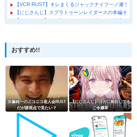
【VCR RUST】キレまくるジャックナイフ一ノ瀬うる
【にじさんじ】スプラトゥーンレイダースの本編そっち
【にじさんじ】スプラトゥーンレイダースの本編そっち
【ホロライブ】アメちゃん救急のヘリをパクる→落下【ho
おすすめ!!
Powered by livedoor 相互RSS
加藤純一のニコニコ老人会RUST
【にじさんじ】ヨガに発狂してる
だが誰視点で見たい？
ご令嬢草