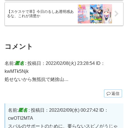
【スケスケで草】今日のるしあ透明感あ
るな、これが清楚か
コメント
名前:
匿名
:
投稿日：2022/02/08(火) 23:28:54
ID：
kwMTk5Njk
処せないから無抵抗で姥捨山…
返信
名前:
匿名
:
投稿日：2022/02/09(水) 00:27:42
ID：
cwOTI2MTA
スバルのサポートのために、要らないスピノがうじゃ