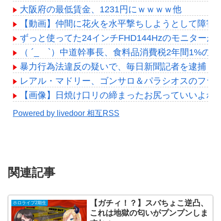
大阪府の最低賃金、1231円にｗｗｗｗ他
【動画】仲間に花火を水平撃ちしようとして障害
ずっと使ってた24インチFHD144Hzのモニター
（ ´_ゝ`）中道幹事長、食料品消費税2年間1%
暴力行為法違反の疑いで、毎日新聞記者を逮捕
レアル・マドリー、ゴンサロ＆パラシオスのフラム
【画像】日焼け口リの締まったお尻っていいよね
Powered by livedoor 相互RSS
関連記事
【ガチィ！？】スバちょこ逆凸、
ホロライブ2期生
これは地獄の匂いがプンプンしま