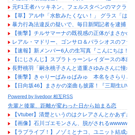
元F1王者ハッキネン、フェルスタペンのマクラー
【草】アル中「水飲みたくない！」 グラス「はい
暴力行為法違反の疑いで、毎日新聞記者を逮捕
【衝撃】チルサマーナの既視感の正体がまさかの⁉️
レアル・マドリー、ゴンサロ＆パラシオスのフラム
【速報】新メンバー6人の生写真『こんにちは！
【にじさんじ】スプラトゥーンレイダースの本編
長野桃羽「嗣永桃子さんと道重さゆみさんに憧れ
【衝撃】きゃりーぱみゅぱみゅ 本名をさらりと
【日向坂46】まさかの楽曲も披露！『三期生LIV
Powered by livedoor 相互RSS
先輩と後輩、距離が変わった日から始まる恋
【Vtuber】清楚というのはクレアさんとかあずき
【画像】石川ゴエモンさん、脱がされるwwwwwww
【ラブライブ！】ノゾミとナコ、ユニット結成か