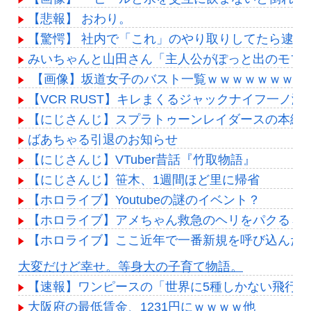
【悲報】 おわり。
【驚愕】 社内で「これ」のやり取りしてたら逮捕
みいちゃんと山田さん「主人公がぽっと出のモブ
【画像】坂道女子のバスト一覧ｗｗｗｗｗｗｗｗ
【VCR RUST】キレまくるジャックナイフ一ノ
【にじさんじ】スプラトゥーンレイダースの本編
ばあちゃる引退のお知らせ
【にじさんじ】VTuber昔話『竹取物語』
【にじさんじ】笹木、1週間ほど里に帰省
【ホロライブ】Youtubeの謎のイベント？
【ホロライブ】アメちゃん救急のヘリをパクる→落下【
【ホロライブ】ここ近年で一番新規を呼び込んだ
Powered by livedoor 相互RSS
大変だけど幸せ。等身大の子育て物語。
【速報】ワンピースの「世界に5種しかない飛行能
大阪府の最低賃金、1231円にｗｗｗｗ他