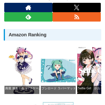
Amazon Ranking
壽屋 湊あくあ 1/7スケール PVC製 塗装済み完成品フィギュア PP942
ブシロード ラバーマットコレクション Vol.851 ホロラ
Selfie Girl がお
価格：¥13,356
価格：¥2,530
価格：¥2