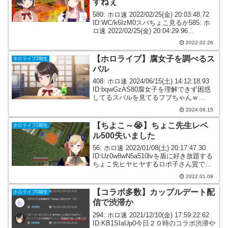
すねぇ
580: ホロ速 2022/02/25(金) 20:03:48.72
ID:WC/k6IzM0スバちょこ見るか585: ホ
ロ速 2022/02/25(金) 20:04:29.96
ID:OMt1YBjZ0あじまたあじまたあじまた
2022.02.26
591: ホ...
【ホロライブ】腐女子を調べるス
ホロライブ2期生
バル
408: ホロ速 2024/06/15(土) 14:12:18.93
ID:bqwGzAS80腐女子を理解できず困惑
してるスバルを見てるフブちゃんｗ
1:08:32～409: ホロ速 2024/06/15(土)
2024.06.15
14:12:19.75 ID:...
【ちよこ～😭】ちょこ先生レベ
ホロライブ2期生
ル500失いました
56: ホロ速 2022/01/08(土) 20:17:47.30
ID:Uz0w8wN5a510lvを盾に好き放題する
ちょこ先ヒヤヒヤするロボ子さん質です
155: ホロ速 2022/01/08(土) 20:32:35.74
2022.01.09
ID:vjuN...
【コラボ多数】カップルデート配
ホロライブ0期生
信で渋滞か
294: ホロ速 2021/12/10(金) 17:59:22.62
ID:KB1SIaUp0今日２０時のコラボ渋滞や