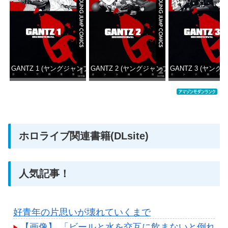
GANTZ 1 (ヤングジャンプコミックスDIGITAL)
GANTZ 2 (ヤングジャンプコミックスDIGITAL
GANTZ 3 (ヤング
価格：¥100
価格：¥100
価格：
ホロライブ関連書籍(DLsite)
人気記事！
好青年の片思いが壊れていくまで
【画像】 「ビールと水を交互に飲まないと倒れる