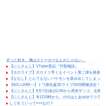
ずっと好き。俺はストーカーなんかじゃない。
【にじさんじ】VTuber昔話『竹取物語』
【ホロライブ】ホロドリ早くもイベント第二弾を発表！！
【ななし】とんでもないバケモンを産み出してしまった
【8/2㈯20時～】トワ様生誕3Dライブ2026開催決定！
【にじさんじ】8月7日(金)22:00から周央サンゴ、志摩
【にじさんじ】本日20時から、ののはとあゆゆでコラボ
しぐれういって×××なの？