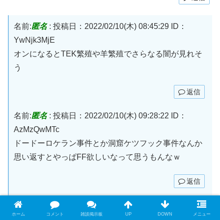
名前:
匿名
:
投稿日：2022/02/10(木) 08:45:29
ID：
YwNjk3MjE
オンになるとTEK繁殖や羊繁殖でさらなる闇が見れそ
う
返信
名前:
匿名
:
投稿日：2022/02/10(木) 09:28:22
ID：
AzMzQwMTc
ドードーロケラン事件とか洞窟ケツフック事件なんか
思い返すとやっぱFF欲しいなって思うもんなｗ
返信
誹謗中傷や荒らし行為は禁止です
ホーム
コメント
雑談掲示板
UP
DOWN
メニュー