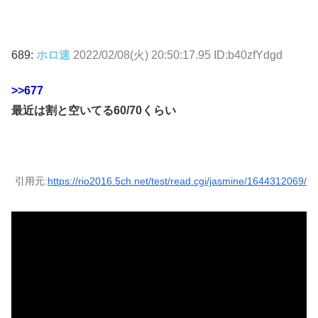
689:
ホロ速
2022/02/08(火) 20:50:17.95 ID:b40zfYdgd
>>677
最近は割と空いてる60/70くらい
引用元:
https://rio2016.5ch.net/test/read.cgi/jasmine/1644312069/