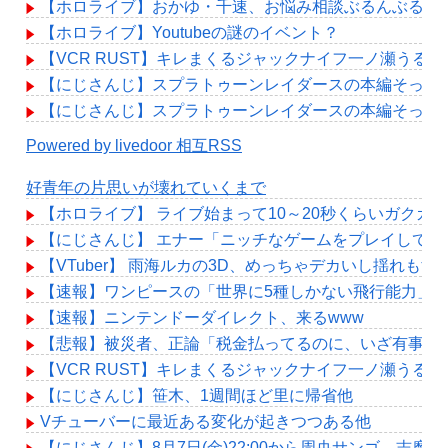
【ホロライブ】おかゆ・千速、お悩み相談ぶるんぶるん
【ホロライブ】Youtubeの謎のイベント？
【VCR RUST】キレまくるジャックナイフ一ノ瀬うる
【にじさんじ】スプラトゥーンレイダースの本編そっち
【にじさんじ】スプラトゥーンレイダースの本編そっち
Powered by livedoor 相互RSS
好青年の片思いが壊れていくまで
【ホロライブ】 ライブ始まって10～20秒くらいガクガ
【にじさんじ】 エナー「ニッチなゲームをプレイして配
【VTuber】 雨海ルカの3D、めっちゃデカいし揺れもす
【速報】ワンピースの「世界に5種しかない飛行能力」
【速報】ニンテンドーダイレクト、来るwww
【悲報】被災者、正論「税金払ってるのに、いざ有事に
【VCR RUST】キレまくるジャックナイフ一ノ瀬うる
【にじさんじ】笹木、1週間ほど里に帰省他
Vチューバーに最近ある変化が起きつつある他
【にじさんじ】8月7日(金)22:00から周央サンゴ、志摩