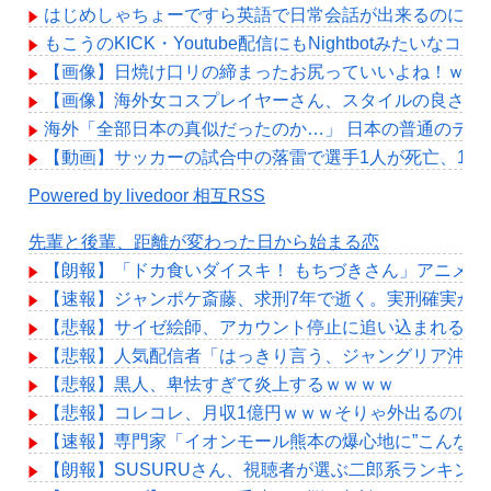
はじめしゃちょーですら英語で日常会話が出来るのにお
もこうのKICK・Youtube配信にもNightbotみたい
【画像】日焼け口リの締まったお尻っていいよね！ｗｗ
【画像】海外女コスプレイヤーさん、スタイルの良さで日本人を
海外「全部日本の真似だったのか…」 日本の普通のテレ
【動画】サッカーの試合中の落雷で選手1人が死亡、12
Powered by livedoor 相互RSS
先輩と後輩、距離が変わった日から始まる恋
【朗報】「ドカ食いダイスキ！ もちづきさん」アニメ化
【速報】ジャンポケ斎藤、求刑7年で逝く。実刑確実か
【悲報】サイゼ絵師、アカウント停止に追い込まれるwww
【悲報】人気配信者「はっきり言う、ジャングリア沖縄
【悲報】黒人、卑怯すぎて炎上するｗｗｗｗ
【悲報】コレコレ、月収1億円ｗｗｗそりゃ外出るのに
【速報】専門家「イオンモール熊本の爆心地に”こんなも
【朗報】SUSURUさん、視聴者が選ぶ二郎系ランキング2