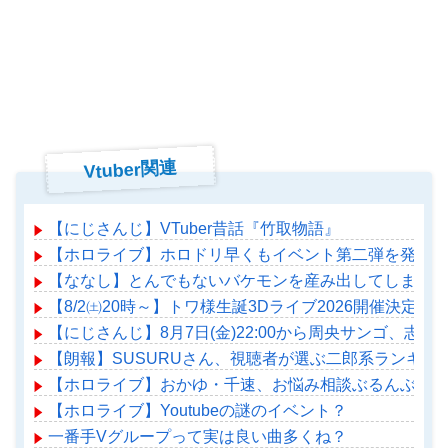
Vtuber関連
【にじさんじ】VTuber昔話『竹取物語』
【ホロライブ】ホロドリ早くもイベント第二弾を発表！
【ななし】とんでもないバケモンを産み出してしまった
【8/2㈯20時～】トワ様生誕3Dライブ2026開催決定！
【にじさんじ】8月7日(金)22:00から周央サンゴ、志
【朗報】SUSURUさん、視聴者が選ぶ二郎系ランキング
【ホロライブ】おかゆ・千速、お悩み相談ぶるんぶるん
【ホロライブ】Youtubeの謎のイベント？
一番手Vグループって実は良い曲多くね？