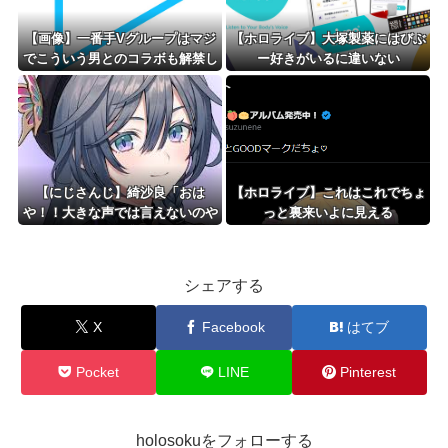
【画像】一番手Vグループはマジ
【ホロライブ】大塚製薬にはびぶ
でこういう男とのコラボも解禁し
ー好きがいるに違いない
たほうがいいよ
【にじさんじ】綺沙良「おは
【ホロライブ】これはこれでちょ
や！！大きな声では言えないのや
っと裏来いよに見える
けど昨日みんなに言われた通り寝
る前にトイレ行ったら世界変わっ
た！すげえええ」
シェアする
X
Facebook
はてブ
Pocket
LINE
Pinterest
holosokuをフォローする