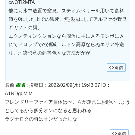
cwOTI2MTA
他にも水中放置で窒息、スティムベリーを用いて食料
値を0にした上での餓死、無抵抗にしてアルファや野良
ギガノトの餌、
エクスティンクションなら潤沢に手に入るモンボに入
れてドロップでの消滅、ルドン高原ならぬエリア外送
り、汚染恐竜の餌等色々な方法ががが
返信
名前:
匿名
:
投稿日：2022/02/09(水) 19:43:07
ID：
A1NDg0MjM
フレンドリーファイア自体はぺこらが運営にお願いしよう
としてるから多分オンになると思われる
ラグナロクの時はオンだったしな
返信