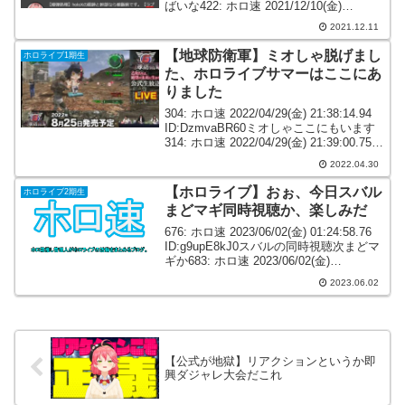
ばいな422: ホロ速 2021/12/10(金)
18:22:10.39 ID:MDx9q7PN0みんな20時ぐ
2021.12.11
らいから...
【地球防衛軍】ミオしゃ脱げまし
ホロライブ1期生
た、ホロライブサマーはここにあ
りました
304: ホロ速 2022/04/29(金) 21:38:14.94
ID:DzmvaBR60ミオしゃここにもいます
314: ホロ速 2022/04/29(金) 21:39:00.75
ID:CdLmPqnha>>304ミオしゃ！？318...
2022.04.30
【ホロライブ】おぉ、今日スバル
ホロライブ2期生
まどマギ同時視聴か、楽しみだ
676: ホロ速 2023/06/02(金) 01:24:58.76
ID:g9upE8kJ0スバルの同時視聴次まどマ
ギか683: ホロ速 2023/06/02(金)
01:28:11.44 ID:C+Uqie6A0おぉ、今日ス
2023.06.02
バルまどマギ...
【公式が地獄】リアクションというか即
興ダジャレ大会だこれ