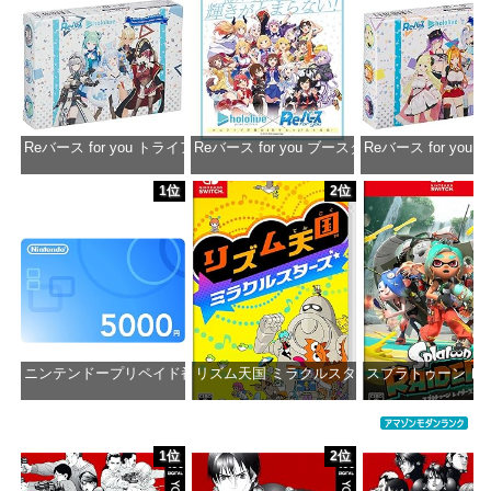
Reバース for you トライアルデッキ ホロライブプロダクション ver.ホ
Reバース for you ブースターパック ホロラ
Reバース for y
価格：¥1,650
価格：¥2,980
価格：¥1
1位
2位
ニンテンドープリペイド番号 5000円|オンラインコード版
リズム天国 ミラクルスターズ -Switch
スプラトゥーン レイダ
価格：¥5,000
価格：¥5,645
価格：¥6
1位
2位