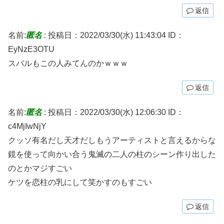
返信
名前:
匿名
:
投稿日：2022/03/30(水) 11:43:04
ID：
EyNzE3OTU
スバルもこの人みてんのかｗｗｗ
返信
名前:
匿名
:
投稿日：2022/03/30(水) 12:06:30
ID：
c4MjIwNjY
クッソ有名だし天才だしもうアーティストと言えるからな
鏡を使って向かい合う鬼滅の二人の柱のシーン作り出した
のとかマジすごい
ケツを恋柱の乳にして笑かすのもすごい
返信