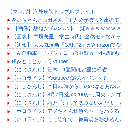
【マンガ】海外病院トラブルファイル
みいちゃんと山田さん「主人公がぽっと出のモブ
【画像】坂道女子のバスト一覧ｗｗｗｗｗｗｗｗ
【画像】 宇垣美里「学生時代は全然モテなかったです」
【朗報】 大人気漫画「GANTZ」がAmazonでな
三菱自動車、「パジェロ」の中型版・小型版も発
戌亥とことかいうVtuber
【にじさんじ】笹木、1週間ほど里に帰省
【ホロライブ】Youtubeの謎のイベント？
【にじさんじ】本日20時から、ののはとあゆゆで
【にじさんじ】8月7日(金)22:00から周央サンゴ
【にじさんじ】詩乃「油ってあぶないんだよ！油
【ホロライブ】アメちゃん救急のヘリをパクる→落下【
【ホロライブ】ここ近年で一番新規を呼び込んだ