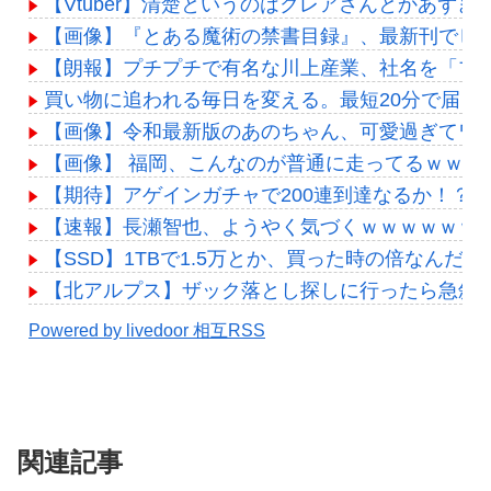
【Vtuber】清楚というのはクレアさんとかあずき
【画像】『とある魔術の禁書目録』、最新刊でヒ
【朗報】プチプチで有名な川上産業、社名を「プチ
買い物に追われる毎日を変える。最短20分で届く「
【画像】令和最新版のあのちゃん、可愛過ぎてワイらに
【画像】 福岡、こんなのが普通に走ってるｗｗ
【期待】アゲインガチャで200連到達なるか！？コ
【速報】長瀬智也、ようやく気づくｗｗｗｗｗｗ
【SSD】1TBで1.5万とか、買った時の倍なん
【北アルプス】ザック落とし探しに行ったら急斜
Powered by livedoor 相互RSS
関連記事