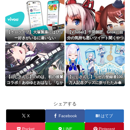
【ホロライブ】大塚製薬にはびぶ
【VTuber】千羽師匠、Grokに自
ー好きがいるに違いない
分の気持ち悪いツイート聞くやつ
やってるのかなって思ったら相手
鴨神やんけ
【にじさんじ】ののは、初の後輩
【にじさんじ】リゼの登録者100
コラボ！あゆゆとおはなし「なか
万人記念グッズに折りたたみ傘
よくなれるかな？！」【8/7(金)2
『傘で草』『晴れてても雨降りそ
0:00】
う』
シェアする
X
Facebook
はてブ
Pocket
LINE
Pinterest