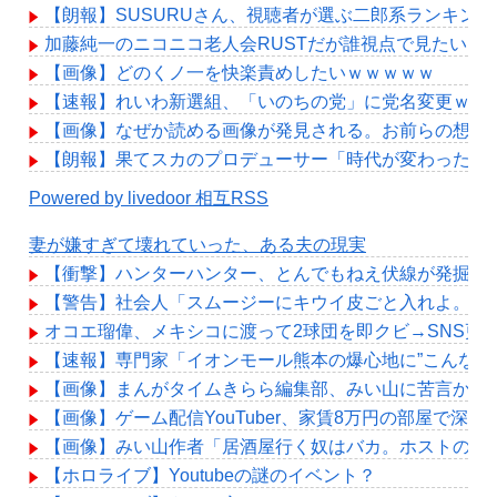
【朗報】SUSURUさん、視聴者が選ぶ二郎系ランキング2
加藤純一のニコニコ老人会RUSTだが誰視点で見たい？
【画像】どのくノ一を快楽責めしたいｗｗｗｗｗ
【速報】れいわ新選組、「いのちの党」に党名変更ｗｗ
【画像】なぜか読める画像が発見される。お前らの想像の
【朗報】果てスカのプロデューサー「時代が変わったら
Powered by livedoor 相互RSS
妻が嫌すぎて壊れていった、ある夫の現実
【衝撃】ハンターハンター、とんでもねえ伏線が発掘さ
【警告】社会人「スムージーにキウイ皮ごと入れよ。こ
オコエ瑠偉、メキシコに渡って2球団を即クビ→SNS更
【速報】専門家「イオンモール熊本の爆心地に”こんなも
【画像】まんがタイムきらら編集部、みい山に苦言か？
【画像】ゲーム配信YouTuber、家賃8万円の部屋で
【画像】みい山作者「居酒屋行く奴はバカ。ホストの初
【ホロライブ】Youtubeの謎のイベント？