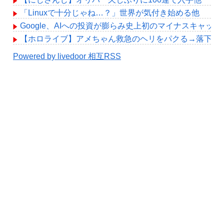
「Linuxで十分じゃね…？」世界が気付き始める他
Google、AIへの投資が膨らみ史上初のマイナスキャッ
【ホロライブ】アメちゃん救急のヘリをパクる→落下【hol
Powered by livedoor 相互RSS