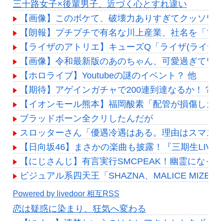
Powered by livedoor 相互RSS
三十路女子×後輩男子、近づく心とすれ違い
【画像】このボケて、破壊力ありすぎてクッソワ
【朗報】プチプチで有名な川上産業、社名を「プチ
【ライザのアトリエ】キューズQ「ライザ(ライザリ
【画像】令和最新版のあのちゃん、可愛過ぎてワイらに
【ホロライブ】Youtubeの謎のイベント？ 他
【期待】アゲインガチャで200連到達なるか！？コ
【イオンモール熊本】福岡酸素「配管が損傷しガ
ブラッドボーン全クリしたんだが
スロッターさん「優遇冷遇はある。理由はスマス
【日向坂46】まさかの楽曲も披露！『三期生LIV
【にじさんじ】有言実行SMCPEAK！幽霊になっ
ビジュアル系四天王「SHAZNA、MALICE MIZER、La’
Powered by livedoor 相互RSS
恋は疑惑に染まり、狂気へ変わる