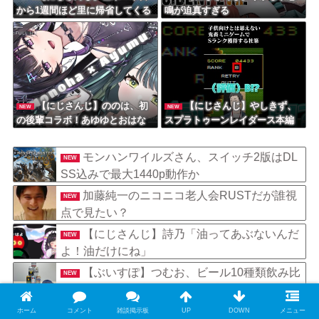
から1週間ほど里に帰省してくる
鳴が迫真すぎる
やよ～。久々に京都満喫してく
るっ！」
【にじさんじ】ののは、初
【にじさんじ】やしきず、
NEW
NEW
の後輩コラボ！あゆゆとおはな
スプラトゥーンレイダース本編
し「なかよくなれるかな？！」
そっちのけで極悪ミニゲームを
【8/7(金)20:00】
極めようとする
モンハンワイルズさん、スイッチ2版はDL
NEW
SS込みで最大1440p動作か
加藤純一のニコニコ老人会RUSTだが誰視
NEW
点で見たい？
【にじさんじ】詩乃「油ってあぶないんだ
NEW
よ！油だけにね」
【ぶいすぽ】つむお、ビール10種類飲み比
NEW
べ第2弾！「最近は焼肉屋で最初にビールを頼
むくらい好き」
キズナアイのActiv8さん、アソビシステム
ホーム
コメント
雑談掲示板
UP
DOWN
メニュー
NEW