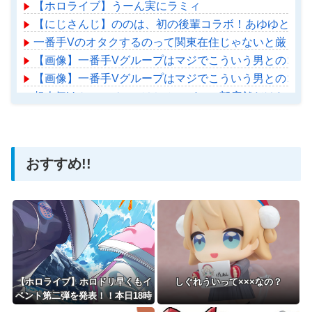
【ホロライブ】うーん実にラミィ
【にじさんじ】ののは、初の後輩コラボ！あゆゆとおはなし
一番手Vのオタクするのって関東在住じゃないと厳しい
【画像】一番手Vグループはマジでこういう男とのコラ
【画像】一番手Vグループはマジでこういう男とのコラ
超人気Vチューバーのはちみつパン一部店舗だけなのか
【ホロライブ】アメちゃん救急のヘリをパクる→落下【ho
おすすめ!!
Powered by livedoor 相互RSS
【ホロライブ】ホロドリ早くもイ
しぐれういって×××なの？
ベント第二弾を発表！！本日18時
に詳細公開