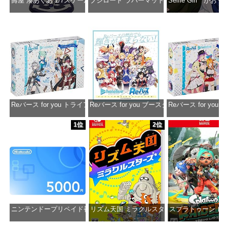
壽屋 湊あくあ 1/7スケール PVC製 塗装済み完成品フィギュア PP942
ブシロード ラバーマットコレクション Vol.851 ホロラ
Selfie Girl がお
価格：¥13,356
価格：¥2,530
価格：¥2
Reバース for you トライアルデッキ ホロライブプロダクション ver.ホ
Reバース for you ブースターパック ホロラ
Reバース for y
価格：¥1,650
価格：¥2,980
価格：¥1
1位
2位
ニンテンドープリペイド番号 5000円|オンラインコード版
リズム天国 ミラクルスターズ -Switch
スプラトゥーン レイダ
価格：¥5,000
価格：¥5,645
価格：¥6