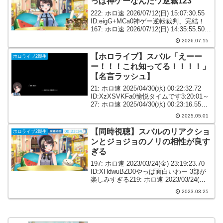
っぱ神ゲーなんだワ逆裁123
222: ホロ速 2026/07/12(日) 15:07:30.55
ID:eigG+MCa0神ゲー逆転裁判、完結！
167: ホロ速 2026/07/12(日) 14:35:55.50
ID:FQCDR07U0スバルこの先も逆転シリ
2026.07.15
ーズある...
【ホロライブ】スバル「えーー
ホロライブ2期生
ー！！！これ知ってる！！！！」
【名言ラッシュ】
21: ホロ速 2025/04/30(水) 00:22:32.72
ID:XzXSVKFa0愉悦タイムです3:20:01～
27: ホロ速 2025/04/30(水) 00:23:16.55
ID:G8msFTD30ここからミームしか言わ
2025.05.01
ない...
【同時視聴】スバルのリアクショ
ホロライブ2期生
ンとジョジョのノリの相性が良す
ぎる
197: ホロ速 2023/03/24(金) 23:19:23.70
ID:XHdwuBZD0やっぱ面白いわー 3部が
楽しみすぎる219: ホロ速 2023/03/24(金)
23:20:55.01 ID:2lNCQuYs0みんな3部1話
2023.03.25
だ...