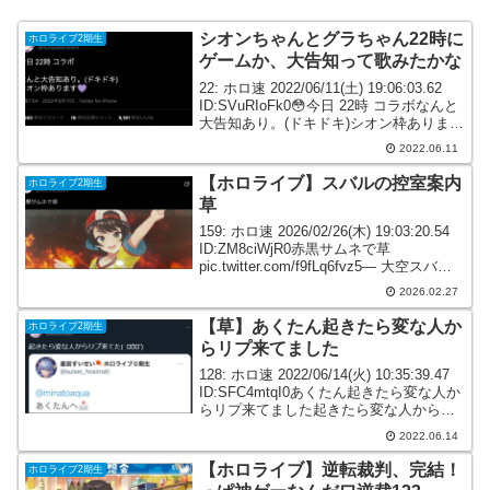
シオンちゃんとグラちゃん22時に
ホロライブ2期生
ゲームか、大告知って歌みたかな
22: ホロ速 2022/06/11(土) 19:06:03.62
ID:SVuRIoFk0😳今日 22時 コラボなんと
大告知あり。(ドキドキ)シオン枠あります
💜— 紫咲シオン🌙ホロライブ
2022.06.11
(@murasakishionch) June 1...
【ホロライブ】スバルの控室案内
ホロライブ2期生
草
159: ホロ速 2026/02/26(木) 19:03:20.54
ID:ZM8ciWjR0赤黒サムネで草
pic.twitter.com/f9fLq6fvz5— 大空スバル
🚑ホロライブ 🍥 (@oozorasubaru)
2026.02.27
Februar...
【草】あくたん起きたら変な人か
ホロライブ2期生
らリプ来てました
128: ホロ速 2022/06/14(火) 10:35:39.47
ID:SFC4mtqI0あくたん起きたら変な人か
らリプ来てました起きたら変な人からリ
プ来てた( ･᷄ᯅ･᷅ )
2022.06.14
pic.twitter.com/K4K7JLfZUc— 湊...
【ホロライブ】逆転裁判、完結！
ホロライブ2期生