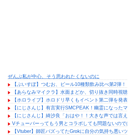
ぜんぶ私が中心、そう思われたくないのに
【ぶいすぽ】つむお、ビール10種類飲み比べ第2弾！「
【あらなみマイクラ】水面まどか、切り抜き同時視聴！
【ホロライブ】ホロドリ早くもイベント第二弾を発表！！
【にじさんじ】有言実行SMCPEAK！幽霊になったマジ
【にじさんじ】綺沙良「おはや！！大きな声では言えな
Vチューバーってもう男とコラボしても問題ないのでは
【Vtuber】師匠バズってたGrokに自分の気持ち悪