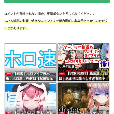
コメントが反映されない場合、更新ボタンを押してみてください。
スパム対応の影響で過激なコメントを一部自動的に非表示とさせていただく
ことがあります。
【雑談】ホロライブ掲示
【VCR RUST】葛葉達：7日
NEW
NEW
板：ホロ速：PART2【配信実況
目｜あまりに生々しすぎる陰キ
可】
ャムーブでギャルをガチ困惑
【にじさんじ】笹木「本日
【にじさんじ】りかしぃ悲
NEW
NEW