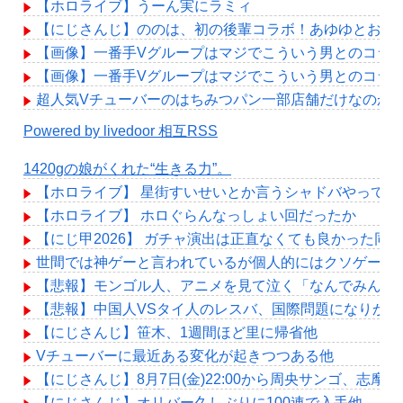
【ホロライブ】うーん実にラミィ
【にじさんじ】ののは、初の後輩コラボ！あゆゆとおはなし「
【画像】一番手Vグループはマジでこういう男とのコラ
【画像】一番手Vグループはマジでこういう男とのコラ
超人気Vチューバーのはちみつパン一部店舗だけなのか
Powered by livedoor 相互RSS
1420gの娘がくれた“生きる力”。
【ホロライブ】 星街すいせいとか言うシャドバやって
【ホロライブ】 ホロぐらんなっしょい回だったか
【にじ甲2026】 ガチャ演出は正直なくても良かった
世間では神ゲーと言われているが個人的にはクソゲーだ
【悲報】モンゴル人、アニメを見て泣く「なんでみんな
【悲報】中国人VSタイ人のレスバ、国際問題になりか
【にじさんじ】笹木、1週間ほど里に帰省他
Vチューバーに最近ある変化が起きつつある他
【にじさんじ】8月7日(金)22:00から周央サンゴ、志摩
【にじさんじ】オリバー久しぶりに100連で入手他