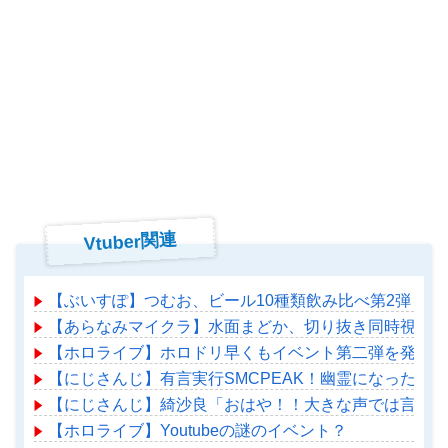
Vtuber関連
【ぶいすぽ】つむお、ビール10種類飲み比べ第2弾！
【あらなみマイクラ】水面まどか、切り抜き同時視聴！
【ホロライブ】ホロドリ早くもイベント第二弾を発表！
【にじさんじ】有言実行SMCPEAK！幽霊になったマ
【にじさんじ】綺沙良「おはや！！大きな声では言えな
【ホロライブ】Youtubeの謎のイベント？