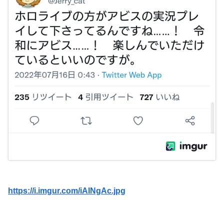
https://i.imgur.com/iAINgAc.jpg