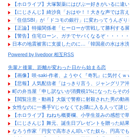
【ホロライブ】大塚製薬にはびぶー好きがいるに違いな
【にじさんじ】綺沙良「おはや！！大きな声では言えな
「住信SBI」が「ドコモの銀行」に変わってうんざりし
【正論】特撮関係者「ヒーローが苦戦して勝利する展開
【警告】住宅ローン、ガチでヤバくなるぞ・・・・・
日本の地震被害に支援したのに…「韓国産の水は水洗ト
Powered by livedoor 相互RSS
先輩と後輩、距離が変わった日から始まる恋
【画像】咲-saki-作者、ようやく『奇乳』に気付くｗｗ
【悲報】人気配信者「はっきり言う、ジャングリア沖縄
町の弁当屋「申し訳ないが消費税1%になったらその分
【閲覧注意・動画】大阪で警察に射殺された男の動画、
女性なのに一番手Vじゃなくてお隣に入る人って謎じゃ
【ホロライブ】ねねち概要欄、小学生並みの感想で草
【にじさんじ】舞元、誕生日プレゼントを贈った結果「
なろう作家「円安で高市さん叩いてた奴ら、円高でも褒