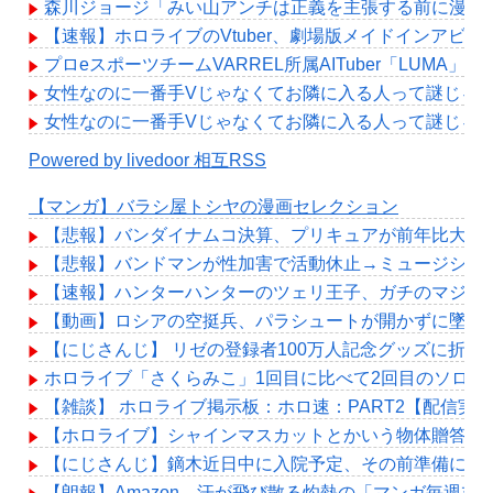
森川ジョージ「みい山アンチは正義を主張する前に漫画の
【速報】ホロライブのVtuber、劇場版メイドインアビスの
プロeスポーツチームVARREL所属AITuber「LUMA」
女性なのに一番手Vじゃなくてお隣に入る人って謎じゃ
女性なのに一番手Vじゃなくてお隣に入る人って謎じゃ
Powered by livedoor 相互RSS
【マンガ】バラシ屋トシヤの漫画セレクション
【悲報】バンダイナムコ決算、プリキュアが前年比大幅
【悲報】バンドマンが性加害で活動休止→ミュージシャ
【速報】ハンターハンターのツェリ王子、ガチのマジで
【動画】ロシアの空挺兵、パラシュートが開かずに墜落
【にじさんじ】 リゼの登録者100万人記念グッズに折
ホロライブ「さくらみこ」1回目に比べて2回目のソロ
【雑談】 ホロライブ掲示板：ホロ速：PART2【配信実
【ホロライブ】シャインマスカットとかいう物体贈答品
【にじさんじ】鏑木近日中に入院予定、その前準備に血
【朗報】Amazon、汗が飛び散る灼熱の「マンガ毎週末