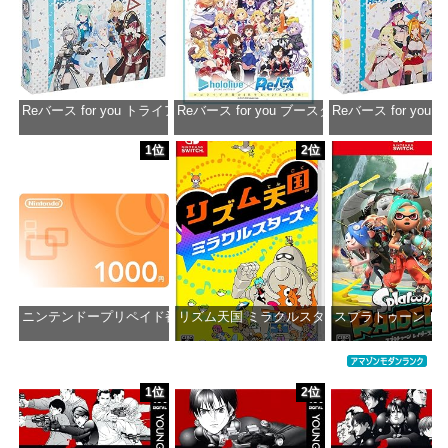
Reバース for you トライアルデッキ ホロライブプロダクション ver.ホ
Reバース for you ブースターパック ホロラ
Reバース for y
価格：¥1,650
価格：¥2,980
価格：¥1
1位
2位
ニンテンドープリペイド番号 1000円|オンラインコード版
リズム天国 ミラクルスターズ -Switch
スプラトゥーン レイダ
価格：¥1,000
価格：¥5,645
価格：¥6
1位
2位