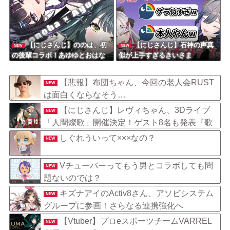
【にじさんじ】ののは、初
【にじさんじ】石神の声真
NEW
NEW
の後輩コラボ！あゆゆとおはな
似が上手すぎるきいさま
し「なかよくなれるかな？！」
【8/7(金)20:00】
【悲報】布団ちゃん、今回の老人会RUST
NEW
は面白くならなそう…
【にじさんじ】レヴィちゃん、3Dライブ
NEW
「人間燦歌」開催決定！ゲスト8名も発表『歌
うまバイキングなゲストや』【8/18(火)21:00】
しぐれういって×××なの？
NEW
Vチューバーってもう男とコラボしても問
NEW
題ないのでは？
キズナアイのActiv8さん、アソビシステム
NEW
グループに参画！さらなる連携強化へ
【Vtuber】プロeスポーツチームVARREL
NEW