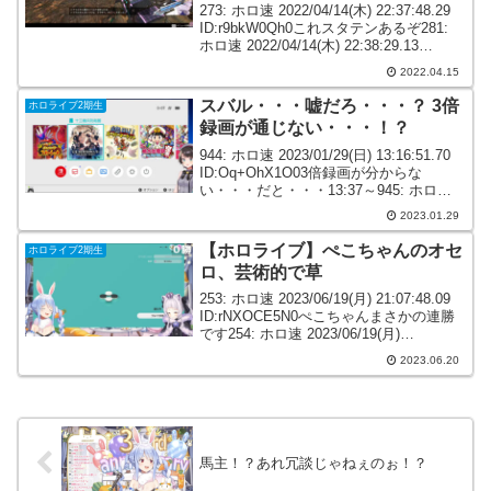
273: ホロ速 2022/04/14(木) 22:37:48.29
ID:r9bkW0Qh0これスタテンあるぞ281:
ホロ速 2022/04/14(木) 22:38:29.13
ID:lQqKykfMaあくたん強すぎるwww283:
2022.04.15
ホ...
スバル・・・嘘だろ・・・？ 3倍
ホロライブ2期生
録画が通じない・・・！？
944: ホロ速 2023/01/29(日) 13:16:51.70
ID:Oq+OhX1O03倍録画が分からな
い・・・だと・・・13:37～945: ホロ速
2023/01/29(日) 13:16:52.29 ID:hu/wJp6R0
2023.01.29
スバ...
【ホロライブ】ぺこちゃんのオセ
ホロライブ2期生
ロ、芸術的で草
253: ホロ速 2023/06/19(月) 21:07:48.09
ID:rNXOCE5N0ぺこちゃんまさかの連勝
です254: ホロ速 2023/06/19(月)
21:08:11.08 ID:MoXGiat/aそれでもぺこち
2023.06.20
ゃんはオセロ...
馬主！？あれ冗談じゃねぇのぉ！？