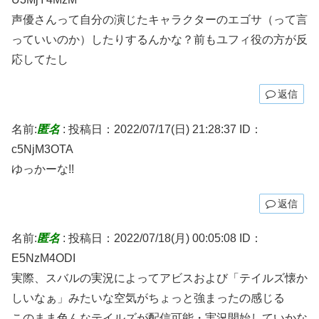
声優さんって自分の演じたキャラクターのエゴサ（って言
っていいのか）したりするんかな？前もユフィ役の方が反
応してたし
返信
名前:
匿名
:
投稿日：2022/07/17(日) 21:28:37
ID：
c5NjM3OTA
ゆっかーな!!
返信
名前:
匿名
:
投稿日：2022/07/18(月) 00:05:08
ID：
E5NzM4ODI
実際、スバルの実況によってアビスおよび「テイルズ懐か
しいなぁ」みたいな空気がちょっと強まったの感じる
このまま色んなテイルズが配信可能・実況開始していかな