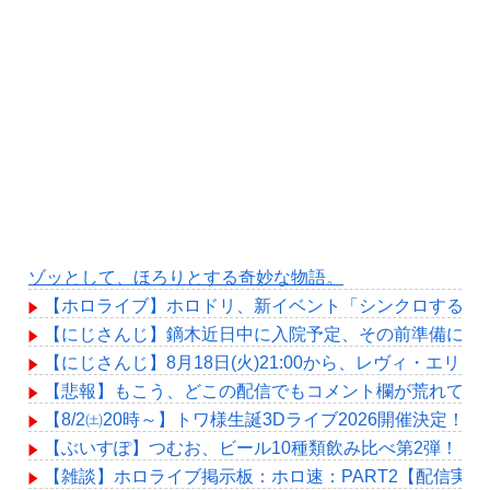
ゾッとして、ほろりとする奇妙な物語。
【ホロライブ】ホロドリ、新イベント「シンクロする夏の
【にじさんじ】鏑木近日中に入院予定、その前準備に血
【にじさんじ】8月18日(火)21:00から、レヴィ・エリ
【悲報】もこう、どこの配信でもコメント欄が荒れてし
【8/2㈯20時～】トワ様生誕3Dライブ2026開催決定！
【ぶいすぽ】つむお、ビール10種類飲み比べ第2弾！「
【雑談】ホロライブ掲示板：ホロ速：PART2【配信実況