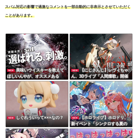
スパム対応の影響で過激なコメントを一部自動的に非表示とさせていただく
ことがあります。
美味いウイスキーを教えて
【にじさんじ】レヴィちゃ
NEW
NEW
ほしいんやが、オススメある
ん、3Dライブ「人間燦歌」開催
か????
決定！ゲスト8名も発表『歌うま
バイキングなゲストや』【8/18
(火)21:00】
しぐれういって×××なの？
【ホロライブ】ホロドリ、
NEW
NEW
新イベント「シンクロする夏の
スパークル」✨ さくらみこ????
＆星街すいせい☄が登場！