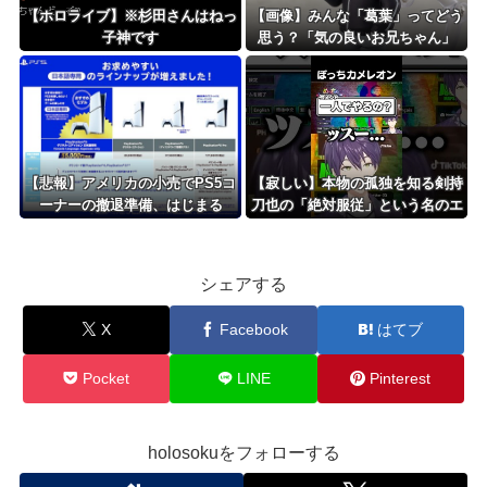
【ホロライブ】※杉田さんはねっ
【画像】みんな「葛葉」ってどう
子神です
思う？「気の良いお兄ちゃん」
【悲報】アメリカの小売でPS5コ
【寂しい】本物の孤独を知る剣持
ーナーの撤退準備、はじまる
刀也の「絶対服従」という名のエ
ンターテインメント
シェアする
X
Facebook
はてブ
Pocket
LINE
Pinterest
holosokuをフォローする