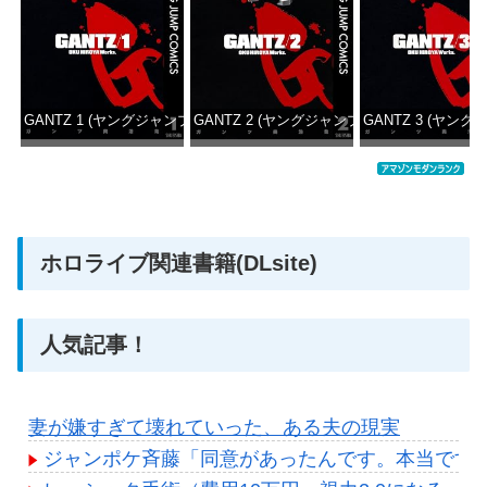
GANTZ 1 (ヤングジャンプコミックスDIGITAL)
GANTZ 2 (ヤングジャンプコミックスDIGITAL
GANTZ 3 (ヤング
価格：¥100
価格：¥100
価格：
ホロライブ関連書籍(DLsite)
人気記事！
妻が嫌すぎて壊れていった、ある夫の現実
ジャンポケ斉藤「同意があったんです。本当です。