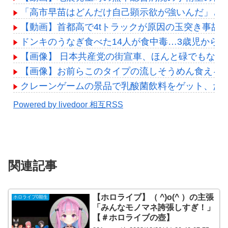
「高市早苗はどんだけ自己顕示欲が強いんだ」と
【動画】首都高で4tトラックが原因の玉突き事故
ドンキのうなぎ食べた14人が食中毒…3歳児から7
【画像】 日本共産党の街宣車、ほんと碌でもない
【画像】お前らこのタイプの流しそうめん食える？
クレーンゲームの景品で乳酸菌飲料をゲット、だ
Powered by livedoor 相互RSS
関連記事
【ホロライブ】（ ^)o(^ ）の主張
ホロライブ0期生
「みんなモノマネ誇張しすぎ！」
【＃ホロライブの壺】