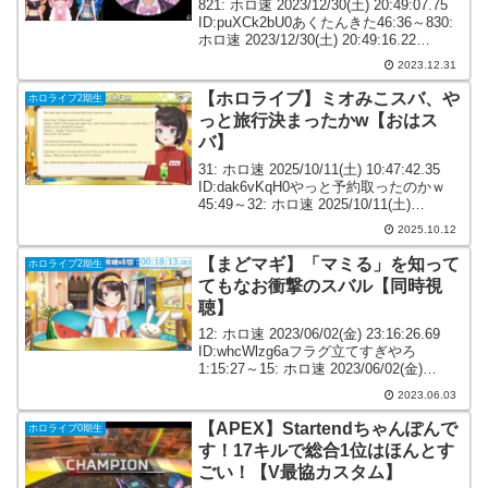
821: ホロ速 2023/12/30(土) 20:49:07.75
ID:puXCk2bU0あくたんきた46:36～830:
ホロ速 2023/12/30(土) 20:49:16.22
ID:4/LvMuTx0陰キャの王ｗ840: ホロ速...
2023.12.31
【ホロライブ】ミオみこスバ、や
ホロライブ2期生
っと旅行決まったかw【おはス
バ】
31: ホロ速 2025/10/11(土) 10:47:42.35
ID:dak6vKqH0やっと予約取ったのかｗ
45:49～32: ホロ速 2025/10/11(土)
10:47:43.62 ID:021rL3Sw0やっと旅行決
2025.10.12
まったかw...
【まどマギ】「マミる」を知って
ホロライブ2期生
てもなお衝撃のスバル【同時視
聴】
12: ホロ速 2023/06/02(金) 23:16:26.69
ID:whcWlzg6aフラグ立てすぎやろ
1:15:27～15: ホロ速 2023/06/02(金)
23:16:32.16 ID:1wmy48Vp0改めて見ると
2023.06.03
フラグビン...
【APEX】Startendちゃんぽんで
ホロライブ0期生
す！17キルで総合1位はほんとす
ごい！【V最協カスタム】