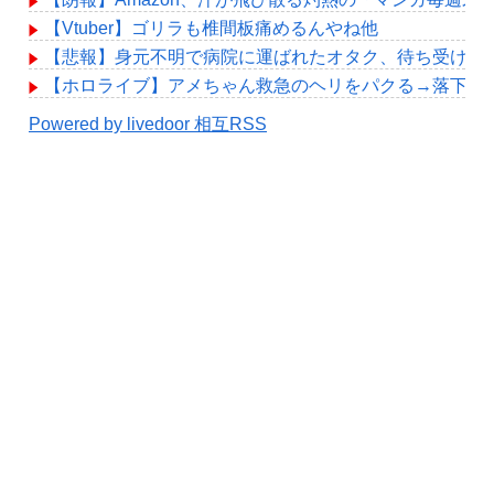
【Vtuber】ゴリラも椎間板痛めるんやね他
【悲報】身元不明で病院に運ばれたオタク、待ち受けか
【ホロライブ】アメちゃん救急のヘリをパクる→落下【hol
Powered by livedoor 相互RSS