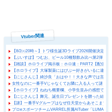
Vtuber関連
【8/2㈯20時～】トワ様生誕3Dライブ2026開催決定！
【ぶいすぽ】つむお、ビール10種類飲み比べ第2弾！
【雑談】ホロライブ掲示板：ホロ速：PART2【配信実
【ホロライブ】大塚製薬にはびぶー好きがいるに違いな
【にじさんじ】綺沙良「おはや！！大きな声では言えな
女性なのに一番手Vじゃなくてお隣に入る人って謎じゃ
【ホロライブ】ねねち概要欄、小学生並みの感想で草
【にじさんじ】舞元、誕生日プレゼントを贈った結果「
【謎】一番手Vグループはなぜ任天堂からあそこまで寵
プロeスポーツチームVARREL所属AITuber「LUMA