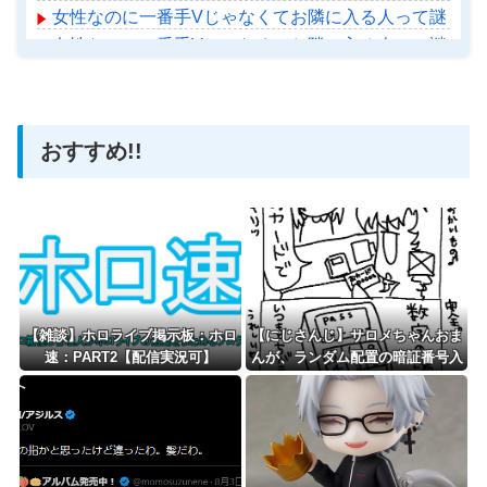
女性なのに一番手Vじゃなくてお隣に入る人って謎じゃ
女性なのに一番手Vじゃなくてお隣に入る人って謎じゃ
【ホロライブ】アメちゃん救急のヘリをパクる→落下【ho
おすすめ!!
Powered by livedoor 相互RSS
【雑談】ホロライブ掲示板：ホロ
【にじさんじ】サロメちゃんおま
速：PART2【配信実況可】
んが、ランダム配置の暗証番号入
力に敗北「3回失敗しましたわ」