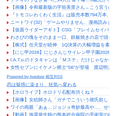
【画像】令和最新版の宇垣美里さん←こう言うのでいいん
『トモコレわくわく生活』は販売本数794万本、『ぽ
ニートワイ(32)「ゲームやりません、漫画読みま
【仮面ライダーアギト】CSG「フレイムセイバー
わさびの塊をそのまま一口、鉄板焼きの店で頭を
【株式】任天堂が続伸 1Q決算の大幅増益を素直
【にじ甲2026】にじさんじサイレン甲子園202
t.A.T.u.のドタキャンは「Ｍステ」だけじゃなかっ
女性セブンにイケメン棋士”S6”が登場 渡辺明九段大
Powered by livedoor 相互RSS
恋は疑惑に染まり、狂気へ変わる
【ホロライブ】ホロドリ石配布渋くね？
【画像】女絵師さん「ガチでこういう彼氏欲しくて息で
ワイの両親「あぁ…ジョジョ奇妙最高や…、せや
【動画】地震発生時の熊本総合病院の手術室の様子が(((