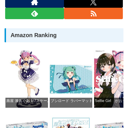
Amazon Ranking
壽屋 湊あくあ 1/7スケール PVC製 塗装済み完成品フィギュア PP942
ブシロード ラバーマットコレクション Vol.851 ホロラ
Selfie Girl がお
価格：¥13,356
価格：¥2,530
価格：¥2