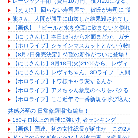
レーシック手術（費用10万円、視力2.0になる、
【えぇ!?】 回らない寿司屋で、彼氏が寿司に “
熊さん、人間が勝手に山壊した結果殺されてしま
【画像】 「ビールと水を交互に飲まないと倒れる
【にじさんじ】本日16時から水面まどか、ガチミリ
【ホロライブ】シャインマスカットとかいう物体
【8月7日発売決定】待望の新作がついに登場！ホロラ
【にじさんじ】8月18日(火)21:00から、レヴ
【にじさんじ】レヴィちゃん、3Dライブ「人間燦歌」
【ホロライブ】トワ様キャラ変するんか
【ホロライブ】アメちゃん救急のヘリをパクる→落下【
【ホロライブ】ここ近年で一番新規を呼び込んだ
Powered by livedoor 相互RSS
共感必至の“日常修羅場”短編集！
150キロ以上の直球に強い打者ランキング
【画像】国連、初の女性総長が誕生か この2人
ドンキのうなぎ食べた14人が食中毒…3歳児から7