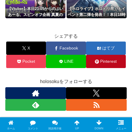
【Vtuber】本日21:05からのぶい
【ホロライブ】ホロドリ早くもイ
あーる、スピンオフ企画 真夏の
ベント第二弾を発表！！本日18時
ホラーSP
に詳細公開
シェアする
X
Facebook
はてブ
Pocket
LINE
Pinterest
holosokuをフォローする
Amazon Ranking
ホーム
コメント
雑談掲示板
UP
DOWN
メニュー