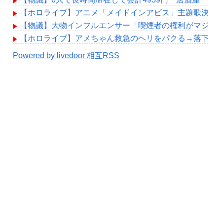
【ホロライブ】アニメ「メイドインアビス」主題歌決定！「Chain of the
【物議】大物インフルエンサー「喫煙者の権利がマジで
【ホロライブ】アメちゃん救急のヘリをパクる→落下【hol
Powered by livedoor 相互RSS