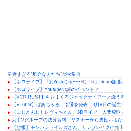
身近すぎる“厄介な人たち”が大集合！
【ホロライブ】『おかゆにゅ〜〜む！R』steam版 配
【ホロライブ】Youtubeの謎のイベント？
【VCR RUST】キレまくるジャックナイフ一ノ瀬うる
【VTuber】ばあちゃる、引退を発表 8月9日の誕生日配
【にじさんじ】レヴィちゃん、3Dライブ「人間燦歌」開催決
大手Vグループの決算資料「リスナーから男性および、
【悲報】モンハンワイルズさん、サンブレイクに売上を