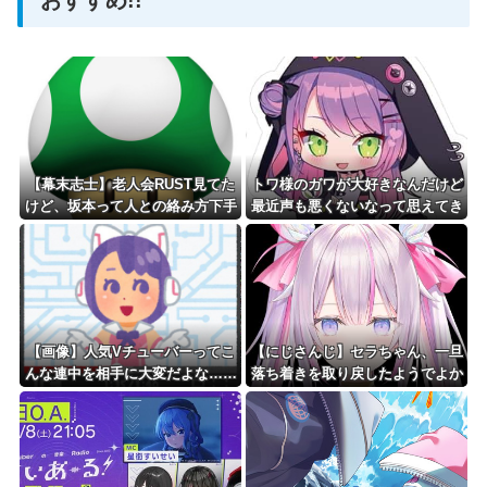
Powered by livedoor 相互RSS
【幕末志士】老人会RUST見てた
トワ様のガワが大好きなんだけど
けど、坂本って人との絡み方下手
最近声も悪くないなって思えてき
だよな
た
【画像】人気Vチューバーってこ
【にじさんじ】セラちゃん、一旦
んな連中を相手に大変だよな……
落ち着きを取り戻したようでよか
ったわ