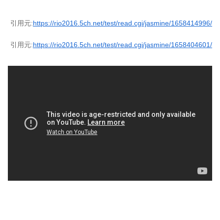
引用元:
https://rio2016.5ch.net/test/read.cgi/jasmine/1658414996/
引用元:
https://rio2016.5ch.net/test/read.cgi/jasmine/1658404601/