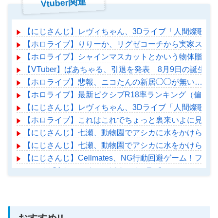
Vtuber関連
【にじさんじ】レヴィちゃん、3Dライブ「人間燦歌」開催
【ホロライブ】りりーか、リグゼコーチから実家スーパ
【ホロライブ】シャインマスカットとかいう物体贈答品
【VTuber】ばあちゃる、引退を発表 8月9日の誕生日
【ホロライブ】悲報、ニコたんの新居◯◯が無い…
【ホロライブ】最新ピクシブR18率ランキング（偏差値
【にじさんじ】レヴィちゃん、3Dライブ「人間燦歌」開催
【ホロライブ】これはこれでちょっと裏来いよに見える
【にじさんじ】七瀬、動物園でアシカに水をかけられビ
【にじさんじ】七瀬、動物園でアシカに水をかけられビ
【にじさんじ】Cellmates、NG行動回避ゲーム！フリ
アニメがVチューバーにんほってコラボ→アニメファン
【ホロライブ】アメちゃん救急のヘリをパクる→落下【ho
おすすめ!!