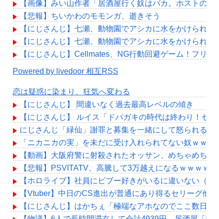
【画像】みい山作者「居酒屋行く奴はバカ。ホストの初
【悲報】ちいかわのモモンガ、逝きそう
【にじさんじ】七瀬、動物園でアシカに水をかけられビ
【にじさんじ】七瀬、動物園でアシカに水をかけられビ
【にじさんじ】Cellmates、NG行動回避ゲーム！フリ
Powered by livedoor 相互RSS
恋は疑惑に染まり、狂気へ変わる
【にじさんじ】 間違いなく過去最高レベルの傾き
【にじさんじ】 ルイス「ドパガキの時代は終わり！セ
にじさんじ「緑仙」謝罪と募集を一緒にして怒られる「V
「ニカニカの実」を未だに受け入れられてない奴ｗｗｗ
【動画】大阪府警に射殺されたオッサン、めちゃめちゃ
【悲報】PSVITATV、高騰して3万越えになるｗｗｗｗ
【ホロライブ】社員にビブー好きがいるに違いない（確
【Vtuber】中日のCS進出が普通にあり得るセリーグ他
【にじさんじ】はかちぇ「極端なアホなのでここ数日、2
【物議】6人で長時間滞在して会計4939円 居酒屋「