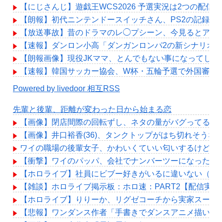
【にじさんじ】遊戯王WCS2026 予選実況は2つの配信
【朗報】初代ニンテンドースイッチさん、PS2の記録更
【放送事故】昔のドラマのレ◯プシーン、今見るとアウ
【速報】ダンロン小高「ダンガンロンパ2の新シナリオ
【朗報画像】現役JKママ、とんでもない事になってしまうｗｗ
【速報】韓国サッカー協会、W杯・五輪予選で外国審判
Powered by livedoor 相互RSS
先輩と後輩、距離が変わった日から始まる恋
【画像】閉店間際の回転ずし、ネタの量がバグってると
【画像】井口裕香(36)、タンクトップがはち切れそう
ワイの職場の後輩女子、かわいくていい匂いするけどマ
【衝撃】ワイのパッパ、会社でナンバーツーになった結
【ホロライブ】社員にビブー好きがいるに違いない（確
【雑談】ホロライブ掲示板：ホロ速：PART2【配信実況
【ホロライブ】りりーか、リグゼコーチから実家スーパ
【悲報】ワンダンス作者「手書きでダンスアニメ描いて