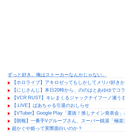
ずっと好き。俺はストーカーなんかじゃない。
【ホロライブ】アキロゼってもしかしてメリバ好きか？
【にじさんじ】本日20時から、ののはとあゆゆでコラボ
【VCR RUST】キレまくるジャックナイフ一ノ瀬うる
【.LIVE】ばあちゃる引退のおしらせ
【VTuber】Google Play「選抜！推しナイン発
【朗報】一番手Vグループさん、スーパー銭湯「極楽湯
超かぐや姫って実際面白いのか？