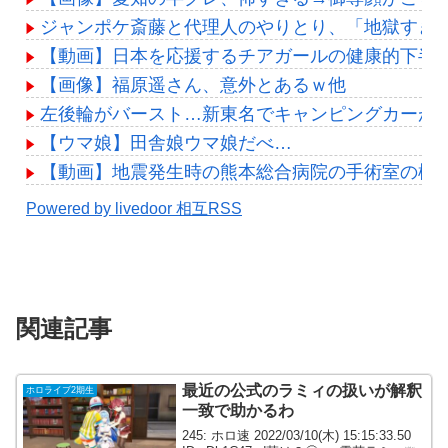
ジャンポケ斎藤と代理人のやりとり、「地獄すぎ
【動画】日本を応援するチアガールの健康的下半身
【画像】福原遥さん、意外とあるｗ他
左後輪がバースト…新東名でキャンピングカーが
【ウマ娘】田舎娘ウマ娘だべ…
【動画】地震発生時の熊本総合病院の手術室の様子が(((
Powered by livedoor 相互RSS
関連記事
最近の公式のラミィの扱いが解釈
ホロライブ2期生
一致で助かるわ
245: ホロ速 2022/03/10(木) 15:15:33.50