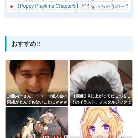
【Poppy Playtime Chapter5】どうなっちゃうの
【ほぼ100円(税抜)ショップ】100円商品を当てろ！隠れた高
【ホロライブ】アメちゃん救急のヘリをパクる→落下【ho
おすすめ!!
Powered by livedoor 相互RSS
加藤純一さん、ニコニコ老人会の
【画像】Xに上がってたこのもこ
同接がとんでもないことにｗｗｗ
うのイラスト、ノスタルジックで
ｗｗｗｗｗｗｗ
良いね