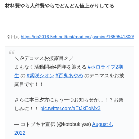
材料費やら人件費やらでどんどん値上がりしてる
引用元:
https://rio2016.5ch.net/test/read.cgi/jasmine/1659541300/
＼🎉デコマスお披露目🎉／
まもなく活動開始4周年を迎える
#ホロライブ2期
生
の
#紫咲シオン
#百鬼あやめ
のデコマスをお披
露目です！！
さらに本日夕方にもう一つお知らせが…！？お楽
しみに！！
pic.twitter.com/aEtJkEoMx3
— コトブキヤ宣伝 (@kotobukiyas)
August 4,
2022