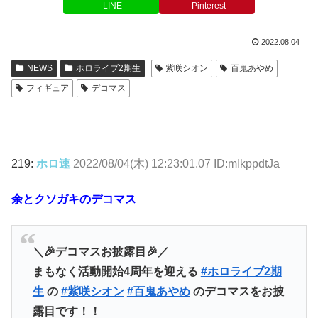
LINE
Pinterest
2022.08.04
NEWS
ホロライブ2期生
紫咲シオン
百鬼あやめ
フィギュア
デコマス
219:
ホロ速
2022/08/04(木) 12:23:01.07 ID:mIkppdtJa
余とクソガキのデコマス
＼🎉デコマスお披露目🎉／
まもなく活動開始4周年を迎える
#ホロライブ2期
生
の
#紫咲シオン
#百鬼あやめ
のデコマスをお披
露目です！！