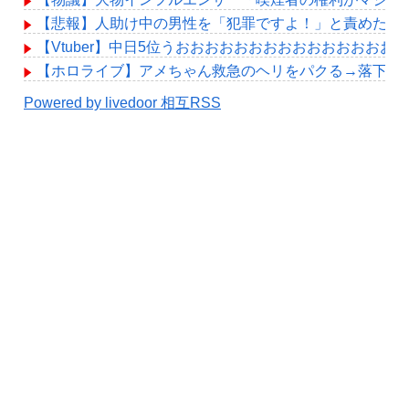
【悲報】人助け中の男性を「犯罪ですよ！」と責めた女
【Vtuber】中日5位うおおおおおおおおおおおおおおお
【ホロライブ】アメちゃん救急のヘリをパクる→落下【hol
Powered by livedoor 相互RSS