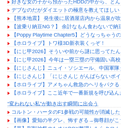
好きな女の子から預かったHDDの中から、とんで
デブなのだがダイエットの極意を教えてほしい
【熊本地震】 発生後に居酒屋店内から温泉が吹き出
【波乗り納豆NG？】 余計なもん食わないで納豆
【Poppy Playtime Chapter5】どうなっち
【ホロライブ】トワ様3D新衣装くっぞ！
【にじ甲2026】そういや前から謎に思ってたん
【にじ甲2026】今年は一塁三塁の守備固い高校多
【にじさんじ】ニュイ・ソシエール、中国軍隊ダンス
【にじさんじ】「にじさんじ がんばらないボイス」「に
【ホロライブ】アメちゃん救急のヘリをパクる→落下【
【ホロライブ】ここ近年で一番新規を呼び込んだ
Powered by livedoor 相互RSS
“変われない私”が動き出す瞬間に出会う
コルトン・ハータのF1参戦の可能性が消滅したら
【画像】愛知の半グレ、怖すぎる→御尊顔がこち