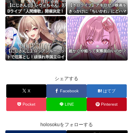
【にじさんじ】レヴィちゃん、3
【ホロライブ】アキロゼ、映画を
Dライブ「人間燦歌」開催決定！
きっかけに「ちいかわ」にどハマ
ゲスト8名も発表『歌うまバイキ
り「今では毎晩1時間くらい見な
ングなゲストや』【8/18(火)21:0
がら入眠しています」
0】
【にじさんじ】ロシアンルーレッ
超かぐや姫って実際面白いのか？
トで厄落とし！頑張れ帝国立ロイ
ヤルナイツ！フレン監督、エース
イブ谷を粛清
シェアする
X
Facebook
はてブ
Pocket
LINE
Pinterest
holosokuをフォローする