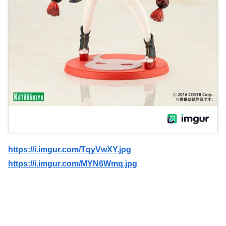
https://i.imgur.com/TqyVwXY.jpg
https://i.imgur.com/MYN6Wmq.jpg