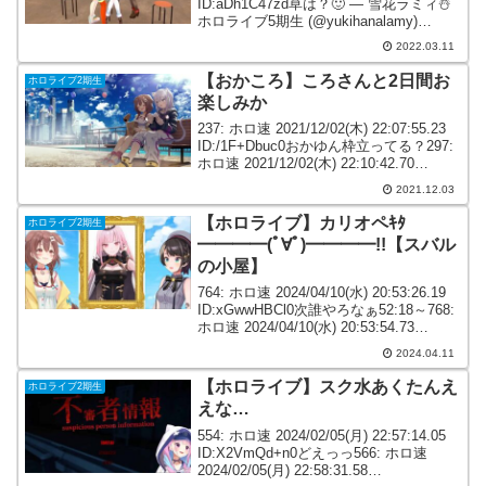
ID:aDh1C47zd草は？🙂 — 雪花ラミィ☃️
ホロライブ5期生 (@yukihanalamy)
March 10, 2022253: ホロ速 2022/03/10(...
2022.03.11
【おかころ】ころさんと2日間お
ホロライブ2期生
楽しみか
237: ホロ速 2021/12/02(木) 22:07:55.23
ID:/1F+Dbuc0おかゆん枠立ってる？297:
ホロ速 2021/12/02(木) 22:10:42.70
ID:U1G41/k+0>>237おはよ
2021.12.03
う〜〜〜！！！！...
【ホロライブ】カリオペｷﾀ
ホロライブ2期生
━━━━(ﾟ∀ﾟ)━━━━!!【スバル
の小屋】
764: ホロ速 2024/04/10(水) 20:53:26.19
ID:xGwwHBCl0次誰やろなぁ52:18～768:
ホロ速 2024/04/10(水) 20:53:54.73
ID:aRDSACuc0JP以外！？カリオペか？
2024.04.11
77...
【ホロライブ】スク水あくたんえ
ホロライブ2期生
えな…
554: ホロ速 2024/02/05(月) 22:57:14.05
ID:X2VmQd+n0どえっっ566: ホロ速
2024/02/05(月) 22:58:31.58