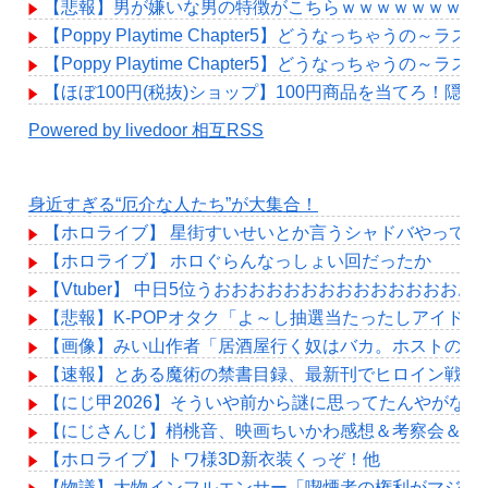
【悲報】男が嫌いな男の特徴がこちらｗｗｗｗｗｗｗｗ
【Poppy Playtime Chapter5】どうなっちゃうの
【Poppy Playtime Chapter5】どうなっちゃうの
【ほぼ100円(税抜)ショップ】100円商品を当てろ！隠れた高
Powered by livedoor 相互RSS
身近すぎる“厄介な人たち”が大集合！
【ホロライブ】 星街すいせいとか言うシャドバやって
【ホロライブ】 ホロぐらんなっしょい回だったか
【Vtuber】 中日5位うおおおおおおおおおおおおおおお
【悲報】K-POPオタク「よ～し抽選当たったしアイド
【画像】みい山作者「居酒屋行く奴はバカ。ホストの初
【速報】とある魔術の禁書目録、最新刊でヒロイン戦争決着
【にじ甲2026】そういや前から謎に思ってたんやがな
【にじさんじ】梢桃音、映画ちいかわ感想＆考察会＆平和
【ホロライブ】トワ様3D新衣装くっぞ！他
【物議】大物インフルエンサー「喫煙者の権利がマジで