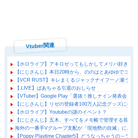
Vtuber関連
【ホロライブ】アキロゼってもしかしてメリバ好きか？
【にじさんじ】本日20時から、ののはとあゆゆでコラ
【VCR RUST】キレまくるジャックナイフ一ノ瀬うる
【.LIVE】ばあちゃる引退のおしらせ
【VTuber】Google Play「選抜！推しナイン
【にじさんじ】リゼの登録者100万人記念グッズに折
【ホロライブ】Youtubeの謎のイベント？
【にじさんじ】五木、すべてをメモ帳で管理する長尾に表計
海外の一番手Vグループ支配が「現地勢の自滅」によっ
【Poppy Playtime Chapter5】どうなっちゃうの