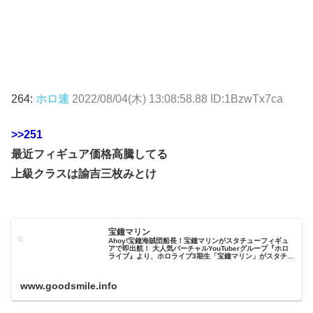
264:
ホロ速
2022/08/04(木) 13:08:58.88 ID:1BzwTx7ca
>>251
最近フィギュア価格高騰してる
上級クラスは諭吉三枚みとけ
宝鐘マリン
Ahoy!宝鐘海賊団船長！宝鐘マリンがスタチューフィギュ
アで即出航！ 大人気バーチャルYouTuberグループ『ホロ
ライブ』より、ホロライブ3期生「宝鐘マリン」がスタチュ
ーフィギュアになって登場！錨に腰掛け蠱惑的な表情を浮
かべる我らが船長を...
www.goodsmile.info