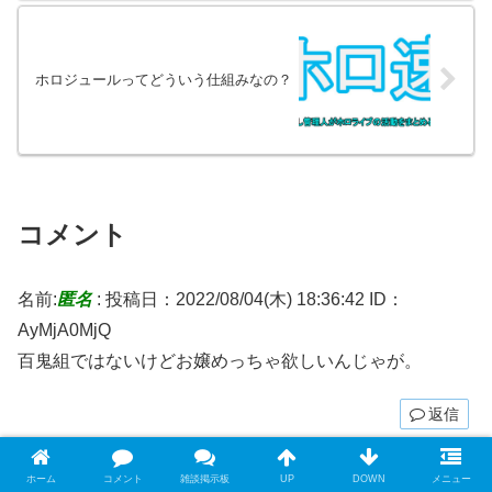
ホロジュールってどういう仕組みなの？
コメント
名前:
匿名
:
投稿日：2022/08/04(木) 18:36:42
ID：
AyMjA0MjQ
百鬼組ではないけどお嬢めっちゃ欲しいんじゃが。
返信
名前:
匿名
:
投稿日：2022/08/04(木) 18:49:27
ID：
ホーム
コメント
雑談掲示板
UP
DOWN
メニュー