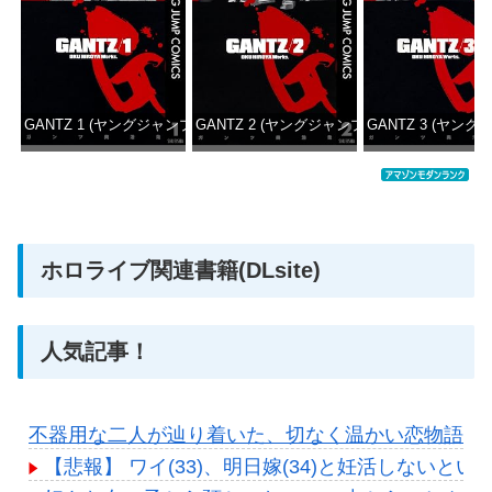
GANTZ 1 (ヤングジャンプコミックスDIGITAL)
GANTZ 2 (ヤングジャンプコミックスDIGITAL
GANTZ 3 (ヤング
価格：¥100
価格：¥100
価格：
ホロライブ関連書籍(DLsite)
人気記事！
不器用な二人が辿り着いた、切なく温かい恋物語
【悲報】 ワイ(33)、明日嫁(34)と妊活しないと