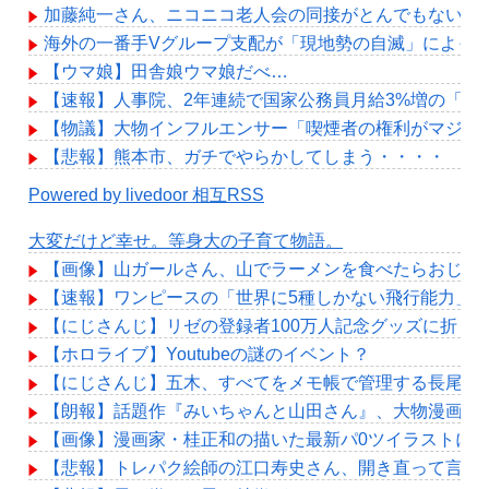
加藤純一さん、ニコニコ老人会の同接がとんでもないこ
海外の一番手Vグループ支配が「現地勢の自滅」によっ
【ウマ娘】田舎娘ウマ娘だべ…
【速報】人事院、2年連続で国家公務員月給3%増の「1万5
【物議】大物インフルエンサー「喫煙者の権利がマジで
【悲報】熊本市、ガチでやらかしてしまう・・・・
Powered by livedoor 相互RSS
大変だけど幸せ。等身大の子育て物語。
【画像】山ガールさん、山でラーメンを食べたらおじさ
【速報】ワンピースの「世界に5種しかない飛行能力」
【にじさんじ】リゼの登録者100万人記念グッズに折り
【ホロライブ】Youtubeの謎のイベント？
【にじさんじ】五木、すべてをメモ帳で管理する長尾に表計算
【朗報】話題作『みいちゃんと山田さん』、大物漫画家た
【画像】漫画家・桂正和の描いた最新パ0ツイラストにネ
【悲報】トレパク絵師の江口寿史さん、開き直って言い