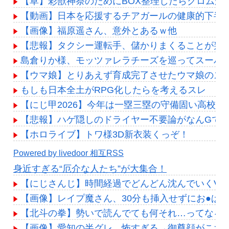
【草】彩獣神祭のためにBOX整理したらクロムが…ｷﾀ━
【動画】日本を応援するチアガールの健康的下半身
【画像】福原遥さん、意外とあるｗ他
【悲報】タクシー運転手、儲かりまくることが判
島倉りか様、モッツァレラチーズを巡ってスーパ
【ウマ娘】とりあえず育成完了させたウマ娘のス
もしも日本全土がRPG化したらを考えるスレ
【にじ甲2026】今年は一塁三塁の守備固い高校多
【悲報】ハゲ隠しのドライヤー不要論がなんGで
【ホロライブ】トワ様3D新衣装くっぞ！
Powered by livedoor 相互RSS
身近すぎる“厄介な人たち”が大集合！
【にじさんじ】時間経過でどんどん沈んでいくVTub
【画像】レイプ魔さん、30分も挿入せずにお●ぱ
【北斗の拳】勢いで読んでても何それ…ってなる
【画像】愛知の半グレ、怖すぎる→御尊顔がこち