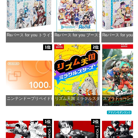
Reバース for you トライアルデッキ ホロライブプロダクション ver.ホ
Reバース for you ブースターパック ホロラ
Reバース for y
価格：¥1,650
価格：¥2,980
価格：¥1
1位
2位
ニンテンドープリペイド番号 1000円|オンラインコード版
リズム天国 ミラクルスターズ -Switch
スプラトゥーン レイダ
価格：¥1,000
価格：¥5,645
価格：¥6
1位
2位