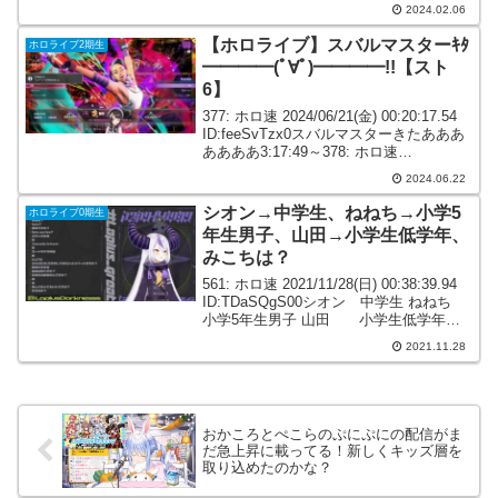
ID:QjkLR1zi0>>554腰より脚のほうが太
2024.02.06
いの夢があるな5...
【ホロライブ】スバルマスターｷﾀ
ホロライブ2期生
━━━━(ﾟ∀ﾟ)━━━━!!【スト
6】
377: ホロ速 2024/06/21(金) 00:20:17.54
ID:feeSvTzx0スバルマスターきたあああ
ああああ3:17:49～378: ホロ速
2024/06/21(金) 00:20:17.84 ID:8k6piI8o0
2024.06.22
おめ...
シオン→中学生、ねねち→小学5
ホロライブ0期生
年生男子、山田→小学生低学年、
みこちは？
561: ホロ速 2021/11/28(日) 00:38:39.94
ID:TDaSQgS00シオン 中学生 ねねち
小学5年生男子 山田 小学生低学年
573: ホロ速 2021/11/28(日) 00:39:11.28
2021.11.28
ID:ZHg+J...
おかころとぺこらのぷにぷにの配信がま
だ急上昇に載ってる！新しくキッズ層を
取り込めたのかな？