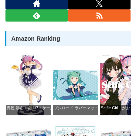
Amazon Ranking
壽屋 湊あくあ 1/7スケール PVC製 塗装済み完成品フィギュア PP942
ブシロード ラバーマットコレクション Vol.851 ホロラ
Selfie Girl がお
価格：¥13,356
価格：¥2,530
価格：¥2