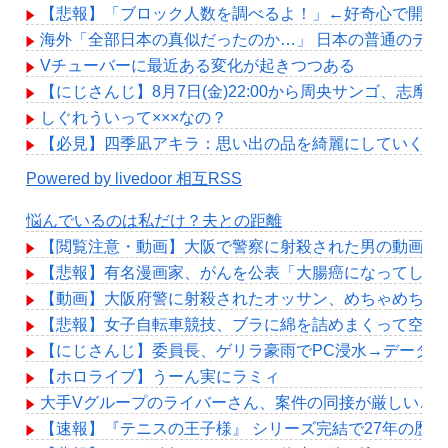
【悲報】「ブロック人数を調べるよ！」←好奇心で開いたら終
海外「全部日本の真似だったのか…」 日本の普通のテレ
Vチューバーに最近ある変化が起きつつある
【にじさんじ】8月7日(金)22:00から周央サンゴ、志摩
しぐれういって×××なの？
【必見】四季凪アキラ：思い出の品を綺麗にしていく。
Powered by livedoor 相互RSS
悩んでいるのは私だけ？夫との距離
【閲覧注意・動画】大阪で警察に射殺された男の動画、
【悲報】有名漫画家、がんを公表「大腸癌になってしま
【動画】大阪府警に射殺されたオッサン、めちゃめちゃ
【悲報】女子自転車競技、ブラに綿を詰めまくって空気
【にじさんじ】委員長、ゲリラ豪雨でPC浸水→データ完
【ホロライブ】うーん実にラミィ
大手Vグループのライバーさん、案件の同接が厳しい…
【速報】『テニスの王子様』 シリーズ完結で27年の歴