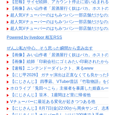
【悲報】サイゼ絵師、アカウント停止に追い込まれるwww
【画像】みい山作者「居酒屋行く奴はバカ。ホストの初
超人気Vチューバーのはちみつパン一部店舗だけなのか
超人気Vチューバーのはちみつパン一部店舗だけなのか
超人気Vチューバーのはちみつパン一部店舗だけなのか
Powered by livedoor 相互RSS
ぜんぶ私が中心、そう思った瞬間から歪み出す
【画像】みい山作者「居酒屋行く奴はバカ。ホストの初
【画像】絵師「印刷会社にゴミみたい印刷されたから晒
【速報】ニンテンドーダイレクト、来るwww
【にじ甲2026】 ガチャ演出は正直なくても良かった
【にじさんじ】 四季凪、VTuber昔話『竹取物語』
ホロライブ「兎田ぺこら」主催者を暴露した姫森ルーナ「
【にじさんじ】笹木、1週間ほど里に帰省他
Vチューバーに最近ある変化が起きつつある他
【にじさんじ】8月7日(金)22:00から周央サンゴ、志摩
【にじさんじ】オリバー久しぶりに100連で入手他