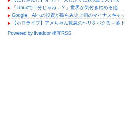
「Linuxで十分じゃね…？」世界が気付き始める他
Google、AIへの投資が膨らみ史上初のマイナスキャッ
【ホロライブ】アメちゃん救急のヘリをパクる→落下【hol
Powered by livedoor 相互RSS