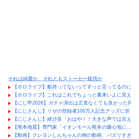
それは純愛か、それともストーカー疑惑か
【ホロライブ】船持ってないってずっと言ってるのに何
【ホロライブ】これはこれでちょっと裏来いよに見える
【にじ甲2026】ガチャ演出は正直なくても良かった同
【にじさんじ】リゼの登録者100万人記念グッズに折り
【にじさんじ】綺沙良「おはや！！大きな声では言えな
【熊本地震】専門家「イオンモール熊本の爆心地に…喫
【動画】クレヨンしんちゃんの例の動画、バズリすぎて