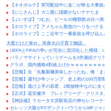
【ネオポルテ】実写配信中に金〇が映る大事故が発
【にじさんじ】ガニ股に躊躇がないナナたま
【ぶいすぽ】つむお、ビール10種類飲み比べ第2
【ホロライブ】アメちゃん救急のヘリをパクる→落下【
【ホロライブ】ここ近年で一番新規を呼び込んだ
Powered by livedoor 相互RSS
大変だけど幸せ。等身大の子育て物語。
UEFAとFIFAの争いが完全に泥沼化した模様、U
パラノマサイトっていうゲームを2作連続クリアし
グラボ、国内価格4割値上げかｗｗｗｗｗｗｗｗｗ
【悲報】女「丸亀製麺美味しかったね」俺「また来
【悲報】週刊少年ジャンプ、史上初の100万部割れ
【悲報】逃げ上手の若君、2期放映中なのに全く話
【正式】冨安健洋 プレミアリーグ・クリスタルパ
【神設備】ラカータ大宮駅前店の神セレコーナー
セレッソ大阪がFCザンクトパウリからMFジャク