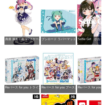
壽屋 湊あくあ 1/7スケール PVC製 塗装済み完成品フィギュア PP942
ブシロード ラバーマットコレクション Vol.851 ホロラ
Selfie Girl がお
価格：¥13,356
価格：¥2,530
価格：¥2
Reバース for you トライアルデッキ ホロライブプロダクション ver.ホ
Reバース for you ブースターパック ホロラ
Reバース for y
価格：¥1,650
価格：¥2,980
価格：¥1
1位
2位