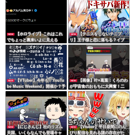
【ホロライブ】これはこれ
【テニスをしないテニプ
NEW
NEW
でちょっと裏来いよに見える
リ】王子様と恋に落ちる？イブ
ラヒム！
【VTuber】今年も「YouTu
【画像】叶×葛葉：くろのわ
NEW
NEW
be Music Weekend」開催か？予
が宇宙食のおもちに大興奮！二
告に多数のVTuberが登場『穴埋
人の意気投合っぷりが最高
めクイズや』
【にじさんじ】社のリズム
【Vtuber】平日昼間にのん
NEW
NEW
天国、いくらなんでも登場キャ
びり配信を見れる謎の存在がた