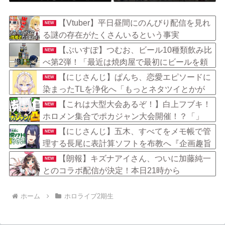
ラが多すぎる
くさんいるという事実
【Vtuber】平日昼間にのんびり配信を見れ
NEW
る謎の存在がたくさんいるという事実
【ぶいすぽ】つむお、ビール10種類飲み比
NEW
べ第2弾！「最近は焼肉屋で最初にビールを頼
むくらい好き」
【にじさんじ】ぱんち、恋愛エピソードに
NEW
染まったTLを浄化へ「もっとネタツイとかが
見たくて…」
【これは大型大会あるぞ！】白上フブキ！
NEW
ホロメン集合でポカジャン大会開催！？「」
【にじさんじ】五木、すべてをメモ帳で管
NEW
理する長尾に表計算ソフトを布教へ『企画趣旨
でもう草生える』【8/6(木)20:00】
【朗報】キズナアイさん、ついに加藤純一
NEW
とのコラボ配信が決定！本日21時から
ホーム
ホロライブ2期生