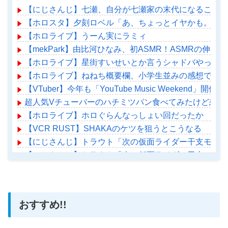
【にじさんじ】七瀬、自分が七瀬家の末代になることも
【ホロスタ】夕刻ロベル「あ、ちょっとイヤかも。あ、
【ホロライブ】うーん実にラミィ
【mekPark】由比河ひなみ、初ASMR！ASMRの伸び
【ホロライブ】星街すいせいとか言うシャドバやってる
【ホロライブ】ねねち概要欄、小学生並みの感想で草
【VTuber】今年も「YouTube Music Weekend
超人気Vチューバーのハチミツパン食べてみたけど想像
【ホロライブ】ホロぐらんなっしょい回だったか
【VCR RUST】SHAKAのケツを狙うとこうなる
【にじさんじ】トラウト「次の仮面ライダー干支モチー
【にじさんじ】トラウト「次の仮面ライダー干支モチー
【ホロライブ】アメちゃん救急のヘリをパクる→落下【ho
おすすめ!!
Powered by livedoor 相互RSS