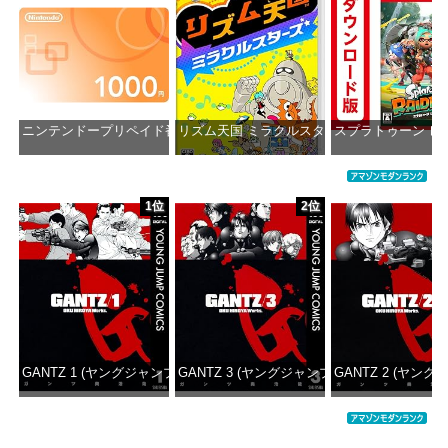
ニンテンドープリペイド番号 1000円|オンラインコード版
リズム天国 ミラクルスターズ -Switch
スプラトゥーン レ
価格：¥1,000
価格：¥5,645
価格：¥5
1位
2位
GANTZ 1 (ヤングジャンプコミックスDIGITAL)
GANTZ 3 (ヤングジャンプコミックスDIGITAL
GANTZ 2 (ヤング
価格：¥100
価格：¥100
価格：