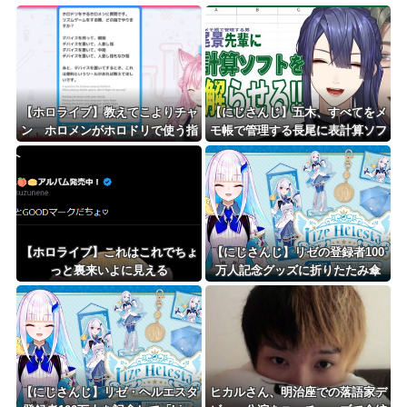
【ホロライブ】教えてこよりチャ
【にじさんじ】五木、すべてをメ
ン ホロメンがホロドリで使う指
モ帳で管理する長尾に表計算ソフ
調査
トを布教へ『企画趣旨でもう草生
える』【8/6(木)20:00】
【ホロライブ】これはこれでちょ
【にじさんじ】リゼの登録者100
っと裏来いよに見える
万人記念グッズに折りたたみ傘
『傘で草』『晴れてても雨降りそ
う』
【にじさんじ】リゼ・ヘルエスタ
ヒカルさん、明治座での落語家デ