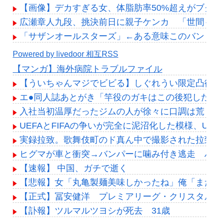
【画像】デカすぎる女、体脂肪率50%超えがブクブ
広瀬章人九段、挑決前日に親子ケンカ 「世間も
「サザンオールスターズ」←ある意味このバンド
Powered by livedoor 相互RSS
【マンガ】海外病院トラブルファイル
【ういちゃんマジでビビる】しぐれうい限定凸待
エ●同人誌あとがき「竿役のガキはこの後犯した女
入社当初温厚だったジムの人が徐々に口調は荒く
UEFAとFIFAの争いが完全に泥沼化した模様、U
実録拉致。歌舞伎町のド真ん中で撮影された拉致
ヒグマが車と衝突→バンパーに噛み付き逃走 バ
【速報】 中国、ガチで逝く
【悲報】女「丸亀製麺美味しかったね」俺「また来
【正式】冨安健洋 プレミアリーグ・クリスタルパ
【訃報】ツルマルツヨシが死去 31歳