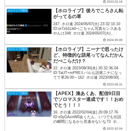
2023.02.18
バルの...
【ホロライブ】後ろでころさん転
ホロライブ2期生
がってるの草
247: ホロ速 2024/05/07(火) 23:32:10.10
ID:or7zb1Lb0ぺこちゃん写真センスある
やんけ248: ホロ速 2024/05/07(火)
23:32:13.49 ID:HZG3jFyp0草楽しかっ
2024.05.08
た！続きは2...
【ホロライブ】ニーナで思ったけ
ホロライブ2期生
ど、特徴的な語尾ってなんだかん
だぺこらだけ？
22: ホロ速 2023/08/30(水) 20:32:36.04
ID:TaUT+mPR0スバルも語尾ニナになっ
てて草26:00～162: ホロ速 2023/08/30(水)
20:45:02.52 ID:TV7v3+IZ0ニーナで思っ
2023.08.31
た...
【APEX】湊あくあ、配信9日目
ホロライブ2期生
でソロマスター達成です！！おめ
でとう！！！
16: ホロ速 2022/02/04(金) 20:09:17.76
ID:x0yGAxnW0あくたん、いつでも伝説
の瞬間になるから見逃せないな73: ホロ
速 2022/02/04(金) 20:12:28.46
2022.02.04
ID:LlHdyVip0>>1...