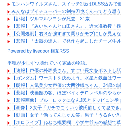
モンハンワイルズさん、スイッチ2版はDLSS込みで最大1
みんなはブイチューバーの剣持刀也くんってどう思う？
【訃報】ツルマルツヨシが死去 31歳
【悲報】『みいちゃんと山田さん』、近大准教授「残酷
【公開処刑】右３が強すぎて周りがモブにしか見えない女子の集
【悲報】「太鼓の達人」で発作を起こしたチーズ牛丼、S
Powered by livedoor 相互RSS
平穏が少しずつ壊れていく家族の物語。
【速報】声優の朴璐美さん、すごい長文をポストし話題
【ガンダム】ワーストを決めよう。水星と鉄血はワースト
【朗報】人気美少女声優の大西沙織ちゃん、34歳の誕生
【悲報】映画館の客、ほぼバイオテロレベルのやらかし
【悲報画像】ブルーロックになんJ民とドッピュン孕ませ
【画像】X女子「ガチでこういう彼氏欲しくて息できん」 
【動画】女子「勃ってんじゃん笑」男子「うるさい//」
【ホロライブ】ねねち概要欄、小学生並みの感想で草