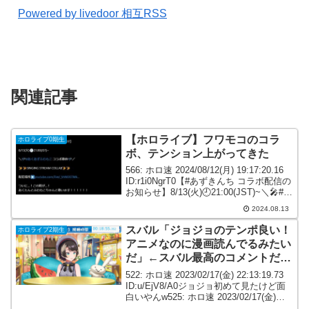
Powered by livedoor 相互RSS
関連記事
【ホロライブ】フワモコのコラ
ホロライブ0期生
ボ、テンション上がってきた
566: ホロ速 2024/08/12(月) 19:17:20.16
ID:r1i0NgrT0【#あずきんち コラボ配信の
お知らせ】8/13(火)🕘21:00(JST)~＼🎤#あ
くあずふわもこ コラボ歌枠🎤／
2024.08.13
✨✨SINGING STREAM...
スバル「ジョジョのテンポ良い！
ホロライブ2期生
アニメなのに漫画読んでるみたい
だ」←スバル最高のコメントだよ
w
522: ホロ速 2023/02/17(金) 22:13:19.73
ID:u/EjV8/A0ジョジョ初めて見たけど面
白いやんw525: ホロ速 2023/02/17(金)
22:13:42.55 ID:mZ+L1qDf0初っ端からス