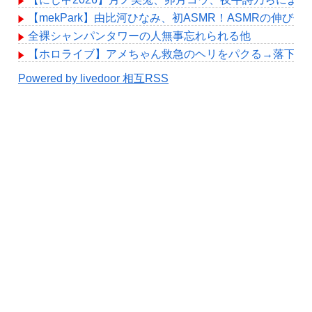
【mekPark】由比河ひなみ、初ASMR！ASMRの伸び代
全裸シャンパンタワーの人無事忘れられる他
【ホロライブ】アメちゃん救急のヘリをパクる→落下【hol
Powered by livedoor 相互RSS