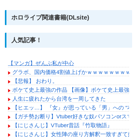
ホロライブ関連書籍(DLsite)
人気記事！
【マンガ】ぜんぶ私が中心
グラボ、国内価格4割値上げかｗｗｗｗｗｗｗｗｗ
【悲報】 おわり。
ボケて史上最強の作品 【画像】ボケて史上最強の
人生に疲れたから台湾を一周してきた
【ヒエッ…】 『女』が思っている「男」への “本 
【ガチ勢お断り】Vtuber好きな奴パソコンor
【にじさんじ】VTuber昔話『竹取物語』
【にじさんじ】女性陣の座り方解釈一致すぎて好