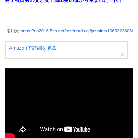
男子校出身の父と女子高出身の母から生まれた千代子
引用元:
https://rio2016.5ch.net/test/read.cgi/jasmine/1665322806/
Amazonで詳細を見る