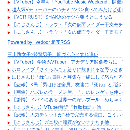
【VTuber】今年も「YouTube Music Weekend
超人気Vチューバーのハチミツパン食べてみたけど想像
【VCR RUST】SHAKAのケツを狙うとこうなる
【にじさんじ】トラウト「次の仮面ライダー干支モチーフ
【にじさんじ】トラウト「次の仮面ライダー干支モチーフ
Powered by livedoor 相互RSS
三十路女子×後輩男子、近づく心とすれ違い
【VTuber】 学術系VTuber、アカデミア関係者
ホロライブ「さくらみこ」怒りに飲まれるな野うさぎ！2
にじさんじ「緑仙」謝罪と募集を一緒にして怒られる「V
【悲報】X民「男はほぼ全員、友達に『死ね』と冗談で
【画像】ハズレのラーメン屋、「このレンゲ」を使いが
【驚愕】ドバイにある世界一の深いプール、めちゃくち
【にじさんじ】VTuber昔話『竹取物語』他
【悲報】人気チケットが1秒で完売する理由、こういう
【にじさんじ】ガニ股に躊躇がないナナたま他
【にじ甲2026】月ノ美兎、卯月コウ、夜牛詩乃らによ