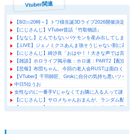
Vtuber関連
【8/2㈯20時～】トワ様生誕3Dライブ2026開催決定！
【にじさんじ】VTuber昔話『竹取物語』
【ななし】とんでもないバケモンを産み出してしまった
【.LIVE】ジェノミクスあんま強そうじゃない割に高
【にじさんじ】綺沙良「おはや！！大きな声では言えな
【雑談】ホロライブ掲示板：ホロ速：PART2【配信実
【悲報】布団ちゃん、今回の老人会RUSTは面白くなら
【VTuber】千羽師匠、Grokに自分の気持ち悪いツ
中日5位うお
女性なのに一番手Vじゃなくてお隣に入る人って謎じゃ
【にじさんじ】サロメちゃんおまんが、ランダム配置の
【にじさんじ】サロメちゃんおまんが、ランダム配置の
【ホロライブ】アメちゃん救急のヘリをパクる→落下【ho