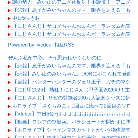
謎の勢力「みい山のアニメ化反対！不謹慎！」アニメ会
【悲報】息子がみいちゃんのママ、限界を迎える「もう
中日5位うお
【にじさんじ】サロメちゃんおまんが、ランダム配置の
【にじさんじ】サロメちゃんおまんが、ランダム配置の
Powered by livedoor 相互RSS
ぜんぶ私が中心、そう思われたくないのに
【悲報】息子がみいちゃんのママ、限界を迎える「もう
【悲報】みい山のみいちゃん、DQNにボコられて覚醒剤
【速報】ハンターハンターのツェリ王子、ガチのマジで
【にじ甲2026】 熱狂！にじさんじ甲子園2026#9！
【にじさんじ】 リゼの登録者100万人記念グッズに折
ホロライブ「さくらみこ」1回目に比べて2回目のソロ
【Vtuber】中日5位うおおおおおおおおおおおおおおお
【動画】ロシアの空挺兵、パラシュートが開かずに墜落
【ホロライブ】シャインマスカットとかいう物体贈答品
【にじさんじ】鏑木近日中に入院予定、その前準備に血