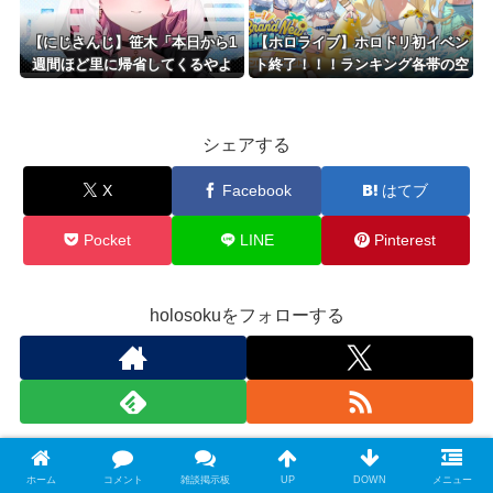
【にじさんじ】笹木「本日から1
【ホロライブ】ホロドリ初イベン
週間ほど里に帰省してくるやよ
ト終了！！！ランキング各帯の空
～。久々に京都満喫してくる
気感はこんな感じ
っ！」
シェアする
X
Facebook
はてブ
Pocket
LINE
Pinterest
holosokuをフォローする
Amazon Ranking
ホーム
コメント
雑談掲示板
UP
DOWN
メニュー