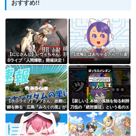
おすすめ!!
Powered by livedoor 相互RSS
【にじさんじ】レヴィちゃん、3
【悲報】ばあちゃるさん、引退
Dライブ「人間燦歌」開催決定！
ゲスト8名も発表『歌うまバイキ
ングなゲストや』【8/18(火)21:0
0】
【ホロライブ】フブさん、故郷に
【寂しい】本物の孤独を知る剣持
錦を飾る 広島『みろくの里』が
刀也の「絶対服従」という名のエ
コラボで『フブキングダムの里』
ンターテインメント
に