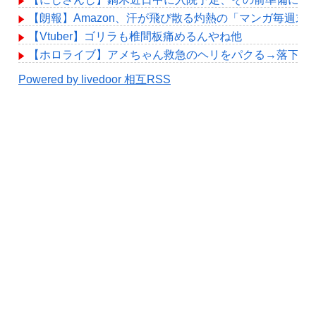
【朗報】Amazon、汗が飛び散る灼熱の「マンガ毎週末
【Vtuber】ゴリラも椎間板痛めるんやね他
【ホロライブ】アメちゃん救急のヘリをパクる→落下【hol
Powered by livedoor 相互RSS