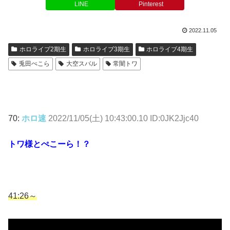
LINE
Pinterest
2022.11.05
ホロライブ2期生
ホロライブ3期生
ホロライブ4期生
兎田ぺこら
大空スバル
常闇トワ
70:
ホロ速
2022/11/05(土) 10:43:00.10 ID:0JK2Jjc40
トワ様とぺこーら！？
41:26～