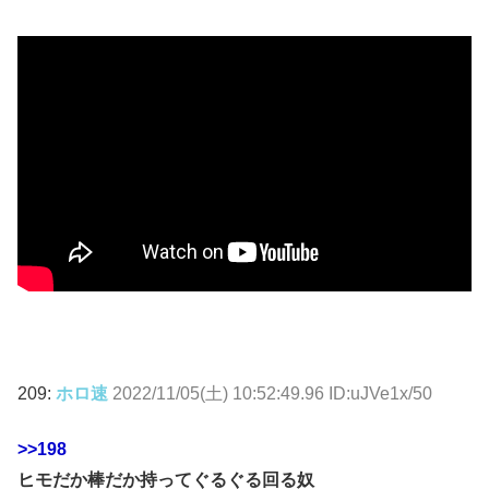
209:
ホロ速
2022/11/05(土) 10:52:49.96 ID:uJVe1x/50
>>198
ヒモだか棒だか持ってぐるぐる回る奴