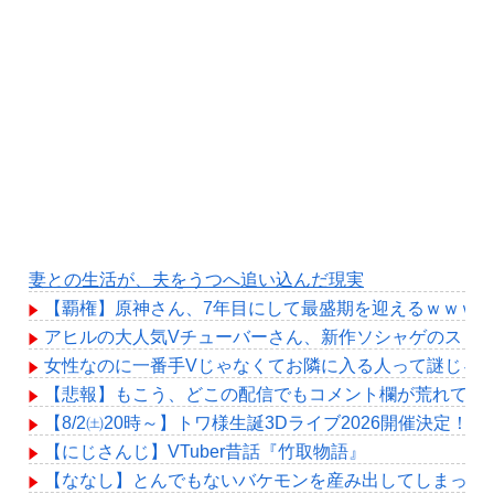
妻との生活が、夫をうつへ追い込んだ現実
【覇権】原神さん、7年目にして最盛期を迎えるｗｗｗ
アヒルの大人気Vチューバーさん、新作ソシャゲのスト
女性なのに一番手Vじゃなくてお隣に入る人って謎じゃ
【悲報】もこう、どこの配信でもコメント欄が荒れてし
【8/2㈯20時～】トワ様生誕3Dライブ2026開催決定！
【にじさんじ】VTuber昔話『竹取物語』
【ななし】とんでもないバケモンを産み出してしまった