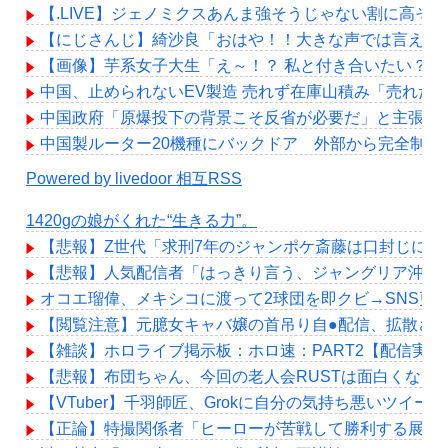
【.LIVE】ジェノミクスあんま強そうじゃない割に高そ
【にじさんじ】綺沙良「おはや！！大きな声では言えな
【画像】芋系女子大生「え～！？ 私と付き合いたい？ 
中国、止められないEV製造 売れず在庫山積み「売れた
中国政府「原爆投下の背景こそ反省が必要だ」と主張
中国製ルーター20機種にバックドア 外部から完全制御
Powered by livedoor 相互RSS
1420gの娘がくれた“生きる力”。
【悲報】Z世代「求刑7年のジャンポケ斎藤は口封じに被
【悲報】人気配信者「はっきり言う、ジャングリア沖縄
オコエ瑠偉、メキシコに渡って2球団を即クビ→SNS更
【閲覧注意】元臆女キャバ嬢の首吊り自●配信、拡散さ
【雑談】ホロライブ掲示板：ホロ速：PART2【配信実況
【悲報】布団ちゃん、今回の老人会RUSTは面白くなら
【VTuber】千羽師匠、Grokに自分の気持ち悪いツ
【正論】特撮関係者「ヒーローが苦戦して勝利する展開