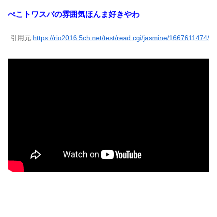
ぺこトワスバの雰囲気ほんま好きやわ
引用元:
https://rio2016.5ch.net/test/read.cgi/jasmine/1667611474/