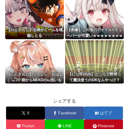
見てなんか感動する』
【にじさんじ】石神がミームを堪
【画像】この兎のアイドルVチュ
能しとる
ーバーが可愛いｗｗｗｗｗｗｗｗ
ｗｗ
【にじさんじ】りかしぃ「おはよ
【にじ甲2026】ところで野球っ
│ ̂⩊፟ ̂𐅀♡ 朝からNEKOのω洗いを
て魔法使うのOKなんやっけ？
したﾖ🐈」
シェアする
X
Facebook
はてブ
Pocket
LINE
Pinterest