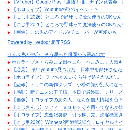
【VTuber】Google Play「選抜！推しナイン発
【ホロライブ】Youtubeの謎のイベント？
【にじ甲2026】ところで野球って魔法使うのOKなんや
【にじ甲2026】ところで野球って魔法使うのOKなんや
【画像】この兎のアイドルVチューバーが可愛いｗ
Powered by livedoor 相互RSS
ぜんぶ私が中心、そう思った瞬間から歪み出す
ホロライブさくらみこ兎田ぺこら「ぺこみこ」人気キャ
【必見】 凄いyoutube見つけた：日本中を熱狂させ
【ホロライブ】 フブちゃんいくら注ぎ込んだんだ…
【悲報】トリコの新作グッズ、小松の顔が別人になって
【感動】新テニスの王子様、本日で最終回。シリーズ27
【画像】ホロライブのあの人、なんか個人情報を色々映
【にじさんじ】ソフィ「８８８✨ ぞろ目ってなんか嬉し
【ホロライブ】虎金妃笑虎「引っ越し先、洗濯機置き場が
【にじ甲2026】Winners2回戦第2試合：ロイヤルナ
【悲報】堀大輔さん、寝る間も惜しんでレスバ祭りｗｗ