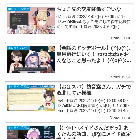
ちょこ先の交友関係すごいな
ホロライブ2期生
67: ホロ速 2022/01/02(日) 20:39:57.17
ID:wkZiR9wb0ちょこ先にじの森中花咲に
逆凸です85: ホロ速 2022/01/02(日)
20:40:48.40 ID:enhKYtyL0>>67相変わら
ずちょこ...
2022.01.03
【会話のドッヂボール】( ^)o(^ ):
ホロライブ2期生
温泉旅行にいく！ ねね:ねねもお
んなじこと思ったよ！ ( ^)o(^ ):な
んで？
2021.12.24
【おはスバ】防音室さん、ガチで
ホロライブ2期生
敗北してた模様
954: ホロ速 2022/11/19(土) 10:09:58.99
ID:7ul0MwNK0防音室くん即死！？7:39～
955: ホロ速 2022/11/19(土) 10:10:04.45
ID:Emteo/Kr0高架下を防ぐのはきつい
2022.11.20
わ...
【( ^)o(^ )メイドさんだぞっ】あ
ホロライブ2期生
くたんの新曲、頑なにメイド設定