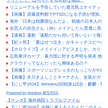
ゾッとして、ほろりとする奇妙な物語。
リニューアルを予告していた鹿児島ユナイテッドの
【画像】原爆資料館でPTSDになる子供が増加。
海外「日本は戦勝国なんだよ」 戦後の日本人の特
女芸人の吉住さん（36）メイクしたら普通に美人
【速報】蓮舫「蓮舫だから叩いて良いという報道
【虹ヶ咲】「夏はせつ泣き」がキャッチコピーの
【ホロライブ】メイドインアビスまじか、カリオペ
広島東洋カープ、暴力団に対する声明を発表 他
クラウドってなんだったら興味あるの？
【画像】スポーツジムでショタのもっこりがやばす
【画像】氷川きよしことキーナさん、女装がガチす
【にじ甲2026】Winners2回戦第1試合：麒麟 
Powered by livedoor 相互RSS
【マンガ】海外病院トラブルファイル
【にじ甲2026】冷静に考えるとなんだこのえっっ