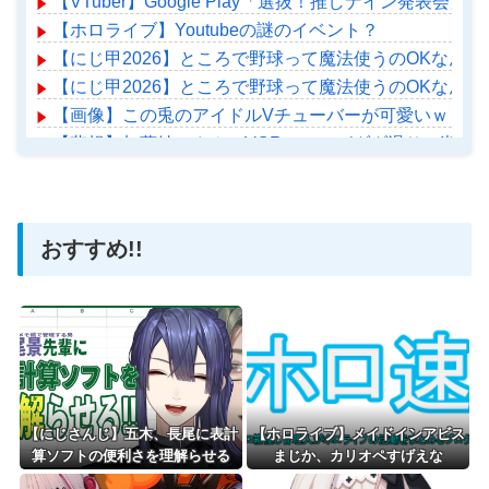
【VTuber】Google Play「選抜！推しナイン
【ホロライブ】Youtubeの謎のイベント？
【にじ甲2026】ところで野球って魔法使うのOKなんや
【にじ甲2026】ところで野球って魔法使うのOKなんや
【画像】この兎のアイドルVチューバーが可愛いｗ
【悲報】加藤純一さん、VCRごっこがダダ滑りで逝く
【ホロライブ】アメちゃん救急のヘリをパクる→落下【ho
おすすめ!!
Powered by livedoor 相互RSS
【にじさんじ】五木、長尾に表計
【ホロライブ】メイドインアビス
算ソフトの便利さを理解らせる
まじか、カリオペすげえな
『エクセルに感動してるおじさん