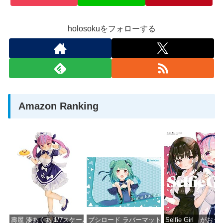
holosokuをフォローする
Amazon Ranking
壽屋 湊あくあ 1/7スケール PVC製 塗装済み完成品フィギュア PP942
ブシロード ラバーマットコレクション Vol.851 ホロラ
Selfie Girl がお