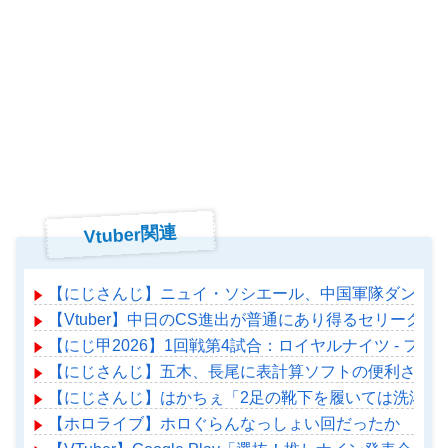
Vtuber関連
【にじさんじ】ニュイ・ソシエール、中国軍隊ダンス チ
【Vtuber】中日のCS進出が普通にあり得るセリーグ
【にじ甲2026】1回戦第4試合：ロイヤルナイツ - 
【にじさんじ】五木、長尾に表計算ソフトの便利さを理
【にじさんじ】はかちぇ「2足の靴下を履いては洗濯す
【ホロライブ】ホロぐらんなっしょい回だったか