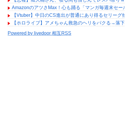
AmazonのアツさMax！心も踊る「マンガ毎週末セール
【Vtuber】中日のCS進出が普通にあり得るセリーグ他
【ホロライブ】アメちゃん救急のヘリをパクる→落下【hol
Powered by livedoor 相互RSS