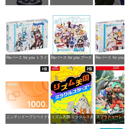
価格：¥13,356
価格：¥2,530
価格：¥2
Reバース for you トライアルデッキ ホロライブプロダクション ver.ホ
Reバース for you ブースターパック ホロラ
Reバース for y
価格：¥1,650
価格：¥2,980
価格：¥1
1位
2位
ニンテンドープリペイド番号 1000円|オンラインコード版
リズム天国 ミラクルスターズ -Switch
スプラトゥーン レイダ
価格：¥1,000
価格：¥5,645
価格：¥6