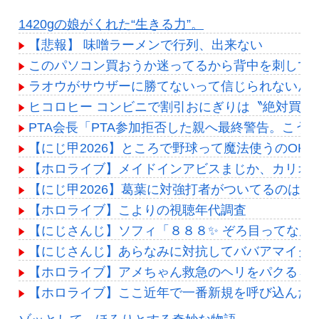
1420gの娘がくれた“生きる力”。
【悲報】 味噌ラーメンで行列、出来ない
このパソコン買おうか迷ってるから背中を刺して
ラオウがサウザーに勝てないって信じられないん
ヒコロヒー コンビニで割引おにぎりは〝絶対買わ
PTA会長「PTA参加拒否した親へ最終警告。こう
【にじ甲2026】ところで野球って魔法使うのOK
【ホロライブ】メイドインアビスまじか、カリオ
【にじ甲2026】葛葉に対強打者がついてるのはこ
【ホロライブ】こよりの視聴年代調査
【にじさんじ】ソフィ「８８８✨ ぞろ目ってなん
【にじさんじ】あらなみに対抗してババアマイク
【ホロライブ】アメちゃん救急のヘリをパクる→落下【
【ホロライブ】ここ近年で一番新規を呼び込んだ
Powered by livedoor 相互RSS