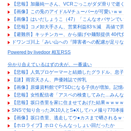
【悲報】加藤純一さん、VCRごっこがダダ滑りで逝く…
【画像】この兎のアイドルVチューバーが可愛いｗｗｗ
【画像】はいだしょうこ（47）「こんなオバサンでいい
【悲報】コメ卸大手さん、営業利益83％減 高値で買い
【避難所】キッチンカー、から揚げや麺類提供 40代女
ドワンゴ川上「みい山への『障害者への配慮が足りない
Powered by livedoor 相互RSS
分かり合えているはずの夫が、一番遠い
【悲報】人気プロゲーマーと結婚したグラドル、息子の
【謎】雨宮天さん、声優雑誌で搾乳
【画像】原爆資料館でPTSDになる子供が増加。記憶の
【悲報】女性配信者「アスペの検査してみた…みんなこ
【悲報】坂口杏里を家に住ませてあげた結果ｗｗｗｗ
SNSで知り合ったJK10人とS●Xしてハメ撮り770本撮っ
【画像】坂口杏里、逃走してウ●カスまで晒されるｗｗ
【ホロライブ】ホロぐらんなっしょい回だったか