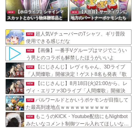
【ホロライブ】シャインマ
【大注目】サーティワンに
NEW
NEW
スカットとかいう物体贈答品と
地方のパートナーポケモンたち
して優秀すぎるよな
が大集合！新作フレーバーやモ
ンスターボール型の商品など見
超人気VチューバーのTシャツ、ギリ普段
NEW
どころ満載の“31ポケ夏！”キャ
使用できる感じだな
ンペーンが8月1日より堂々開
催！
【画像】一番手Vグループはマジでこうい
NEW
う男とのコラボも解禁したほうがいいよ
【にじさんじ】レヴィちゃん、3Dライブ
NEW
「人間燦歌」開催決定！ゲスト8名も発表『歌
うまバイキングなゲストや』【8/18(火)21:00】
【にじさんじ】8月18日(火)21:00から、レ
NEW
ヴィ・エリファ3Dライブ「人間燦歌」開催決
定
パルワールドとかいうポケモンが目指して
NEW
た最高到達地点ｗｗｗｗｗｗｗｗｗｗ
もこうのKICK・Youtube配信にもNightbot
NEW
みたいなコメント制御ツール入れてほしいな…