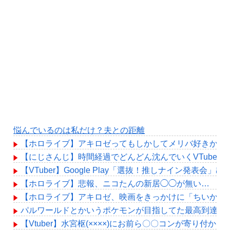
悩んでいるのは私だけ？夫との距離
【ホロライブ】アキロゼってもしかしてメリバ好きか？
【にじさんじ】時間経過でどんどん沈んでいくVTuber
【VTuber】Google Play「選抜！推しナイン発
【ホロライブ】悲報、ニコたんの新居◯◯が無い…
【ホロライブ】アキロゼ、映画をきっかけに「ちいかわ
パルワールドとかいうポケモンが目指してた最高到達地
【Vtuber】水宮枢(××××)にお前ら〇〇コンが寄り付