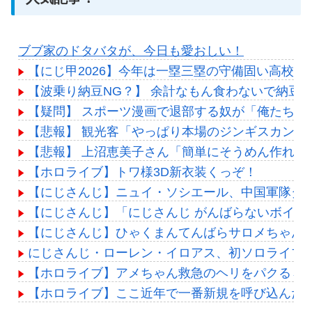
ブブ家のドタバタが、今日も愛おしい！
【にじ甲2026】今年は一塁三塁の守備固い高校多
【波乗り納豆NG？】 余計なもん食わないで納豆
【疑問】 スポーツ漫画で退部する奴が「俺たちは
【悲報】 観光客「やっぱり本場のジンギスカンは
【悲報】 上沼恵美子さん「簡単にそうめん作れ言
【ホロライブ】トワ様3D新衣装くっぞ！
【にじさんじ】ニュイ・ソシエール、中国軍隊ダンス
【にじさんじ】「にじさんじ がんばらないボイス」「に
【にじさんじ】ひゃくまんてんばらサロメちゃん
にじさんじ・ローレン・イロアス、初ソロライブ「
【ホロライブ】アメちゃん救急のヘリをパクる→落下【
【ホロライブ】ここ近年で一番新規を呼び込んだ