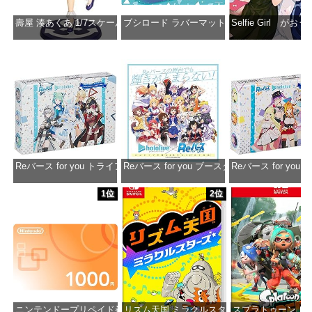
壽屋 湊あくあ 1/7スケール PVC製 塗装済み完成品フィギュア PP942
ブシロード ラバーマットコレクション Vol.851 ホロラ
Selfie Girl がお
価格：¥13,356
価格：¥2,530
価格：¥2
Reバース for you トライアルデッキ ホロライブプロダクション ver.ホ
Reバース for you ブースターパック ホロラ
Reバース for y
価格：¥1,650
価格：¥2,980
価格：¥1
1位
2位
ニンテンドープリペイド番号 1000円|オンラインコード版
リズム天国 ミラクルスターズ -Switch
スプラトゥーン レイダ