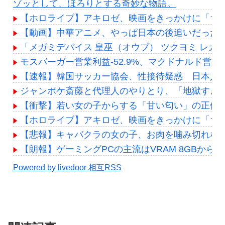
ゾッとして、ほろりとする奇妙な物語。
【ホロライブ】アキロゼ、映画をきっかけに「ち
【動画】中華アニメ、やっぱ日本の後追いだった
「メガミデバイス 皇巫（オウブ） ツクヨミ レガ
モスバーガー営業利益-52.9%、マクドナルド営業利
【速報】韓国サッカー協会、性接待疑惑 日本人審
ジャンポケ斎藤と代理人のやりとり、「地獄すぎ
【衝撃】若い女の子からする「甘い匂い」の正体、まさか分
【ホロライブ】アキロゼ、映画をきっかけに「ち
【悲報】キャバクラの女の子、お肉を噛み切れな
【朗報】ゲーミングPCの主流はVRAM 8GBから16
Powered by livedoor 相互RSS