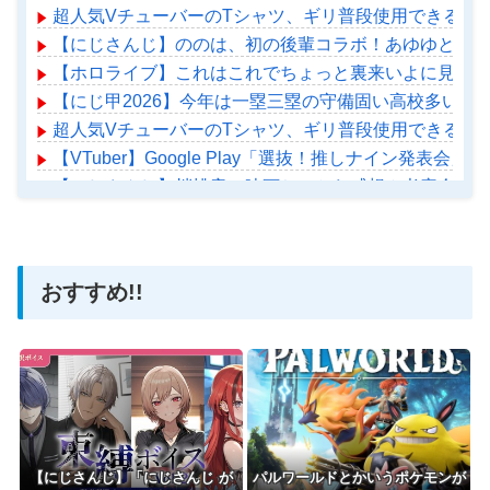
超人気VチューバーのTシャツ、ギリ普段使用できる感
【にじさんじ】ののは、初の後輩コラボ！あゆゆとおはなし
【ホロライブ】これはこれでちょっと裏来いよに見える
【にじ甲2026】今年は一塁三塁の守備固い高校多いよ
超人気VチューバーのTシャツ、ギリ普段使用できる感
【VTuber】Google Play「選抜！推しナイン
【にじさんじ】梢桃音、映画ちいかわ感想＆考察会＆平
【ホロライブ】アメちゃん救急のヘリをパクる→落下【ho
おすすめ!!
Powered by livedoor 相互RSS
【にじさんじ】「にじさんじ が
パルワールドとかいうポケモンが