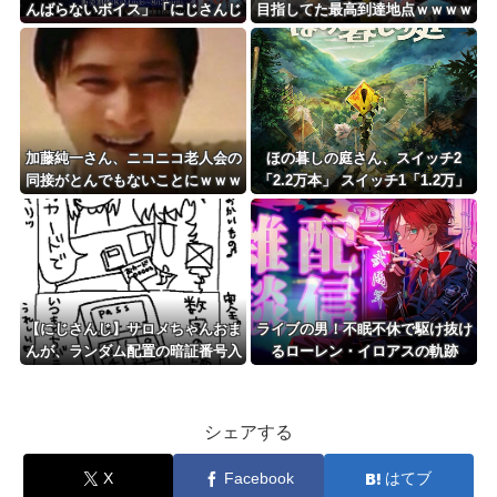
んばらないボイス」「にじさんじ
目指してた最高到達地点ｗｗｗｗ
束縛ボイス Vol.2」、「ボイスビ
ｗｗｗｗｗｗ
ジュアルカード」2026年8月14日
(金)12時より販売決定！
加藤純一さん、ニコニコ老人会の
ほの暮しの庭さん、スイッチ2
同接がとんでもないことにｗｗｗ
「2.2万本」 スイッチ1「1.2万」
ｗｗｗｗｗｗｗ
PS5「集計不能」←えっ
【にじさんじ】サロメちゃんおま
ライブの男！不眠不休で駆け抜け
んが、ランダム配置の暗証番号入
るローレン・イロアスの軌跡
力に敗北「3回失敗しましたわ」
シェアする
X
Facebook
はてブ