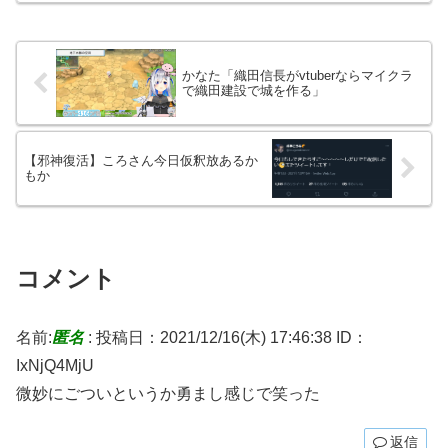
かなた「織田信長がvtuberならマイクラ
で織田建設で城を作る」
【邪神復活】ころさん今日仮釈放あるか
もか
コメント
名前:
匿名
:
投稿日：2021/12/16(木) 17:46:38
ID：
IxNjQ4MjU
微妙にごついというか勇まし感じで笑った
返信