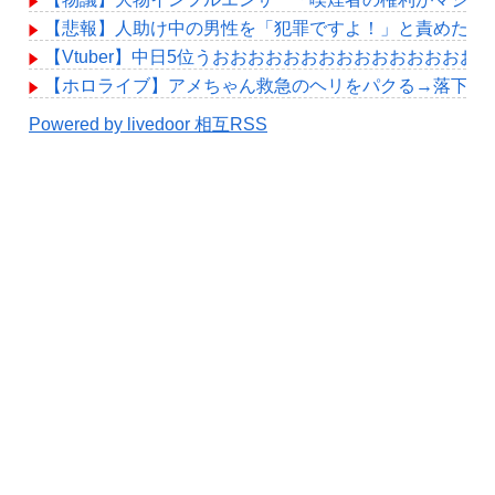
【悲報】人助け中の男性を「犯罪ですよ！」と責めた女
【Vtuber】中日5位うおおおおおおおおおおおおおおお
【ホロライブ】アメちゃん救急のヘリをパクる→落下【hol
Powered by livedoor 相互RSS