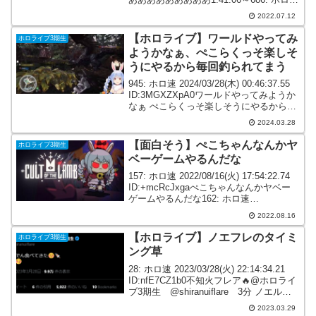
2022/07/11(月) 22:41:58.72
2022.07.12
ID:hHEbvFm...
【ホロライブ】ワールドやってみ
ホロライブ3期生
ようかなぁ、ぺこらくっそ楽しそ
うにやるから毎回釣られてまう
945: ホロ速 2024/03/28(木) 00:46:37.55
ID:3MGXZXpA0ワールドやってみようか
なぁ ぺこらくっそ楽しそうにやるから毎
回釣られてまう947: ホロ速
2024.03.28
2024/03/28(木) 00:48:07.40 I...
【面白そう】ぺこちゃんなんかヤ
ホロライブ3期生
ベーゲームやるんだな
157: ホロ速 2022/08/16(火) 17:54:22.74
ID:+mcRcJxgaぺこちゃんなんかヤベー
ゲームやるんだな162: ホロ速
2022/08/16(火) 17:59:20.28
2022.08.16
ID:U4vFgHlm0>>157一部...
【ホロライブ】ノエフレのタイミ
ホロライブ3期生
ング草
28: ホロ速 2023/03/28(火) 22:14:34.21
ID:nfE7CZ1b0不知火フレア🔥@ホロライ
ブ3期生 @shiranuiflare 3分 ノエルと
おでん食べてきた☺🍢 癒されたぁ😚白銀
2023.03.29
ノエル⚔ホロライブ3期生 @sh...