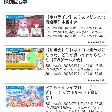
関連記事
【ホロライブ】あくあマリンの北
ホロライブ2期生
海道事件本当すき
227: ホロ速 2023/08/19(土) 20:50:16.47
ID:JUmfbw3i0心当たりが多い！49:55～
228: ホロ速 2023/08/19(土) 20:50:19.44
ID:kOR4TEQA0北海道www229: ホ...
2023.08.20
【抽選会】これは面白い組分けに
ホロライブ3期生
なった、どこが勝つかわからない
な【GWゲーム大会】
388: ホロ速 2023/04/27(木) 21:01:47.48
ID:PhBZ4FsNdマリメ抽選会始まった
391: ホロ速 2023/04/27(木) 21:01:59.08
ID:MFbSwMOV0抽選会きｔら！435: ホ
2023.04.28
ロ速 ...
ぺこちゃんライブｷﾀ――(ﾟ
ホロライブ3期生
∀ﾟ)――!! ゲストめっちゃ多い
な！
682: ホロ速 2022/07/11(月) 22:42:02.38
ID:VP3WJ1300ぺこちゃんライブきてら
あああああああああ1:41:06～686: ホロ速