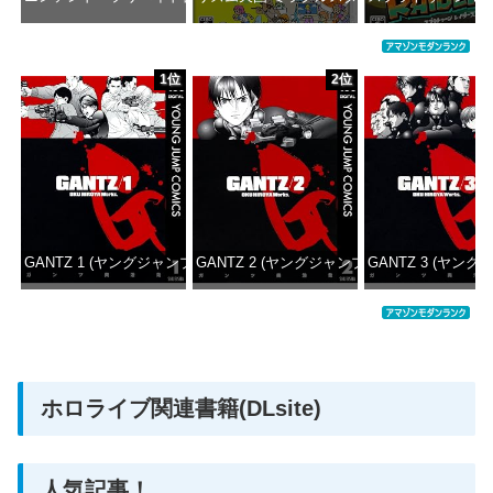
価格：¥1,000
価格：¥5,645
価格：¥6
1位
2位
GANTZ 1 (ヤングジャンプコミックスDIGITAL)
GANTZ 2 (ヤングジャンプコミックスDIGITAL
GANTZ 3 (ヤング
価格：¥100
価格：¥100
価格：
ホロライブ関連書籍(DLsite)
人気記事！