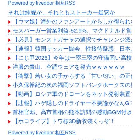
Powered by livedoor 相互RSS
それは純愛か、それともストーカー疑惑か
【ウマ娘】海外のファンアートからしか得られな
モスバーガー営業利益-52.9%、マクドナルド営業利
【必見】モンストガチャの選択でチャレンジ派が続
【速報】韓国サッカー協会、性接待疑惑 日本人審
【にじ甲2026】今年は一塁三塁の守備固い高校多
洋服の青山、空調ウェアを発売ｗｗｗｗｗｗ
【衝撃】若い女の子からする「甘い匂い」の正体、まさか分
小久保裕紀の次の福岡ソフトバンクホークスの監
【動画】ロシア軍のドローンをネット発射装置で
【悲報】ハゲ隠しのドライヤー不要論がなんGで
首相官邸、高市首相の熊本訪問の感動BGM付きム
【ホロライブ】トワ様3D新衣装くっぞ！
Powered by livedoor 相互RSS