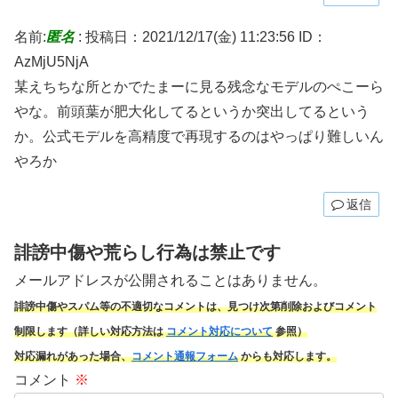
名前:
匿名
:
投稿日：2021/12/17(金) 11:23:56
ID：
AzMjU5NjA
某えちちな所とかでたまーに見る残念なモデルのぺこーら
やな。前頭葉が肥大化してるというか突出してるという
か。公式モデルを高精度で再現するのはやっぱり難しいん
やろか
返信
誹謗中傷や荒らし行為は禁止です
メールアドレスが公開されることはありません。
誹謗中傷やスパム
等の不適切なコメントは、見つけ次第削除およびコメント
制限します（詳しい対応方法は
コメント対応について
参照）
対応漏れがあった場合、
コメント通報フォーム
からも対応します。
コメント
※