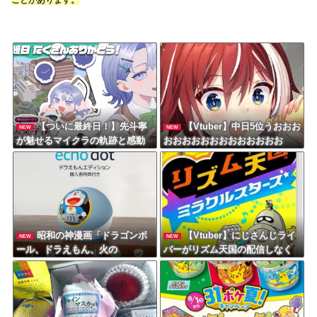
ことがあります。
【ついに最終日！】先斗寧
【Vtuber】中日5位うおおお
NEW
NEW
が魅せるマイクラの軌跡と感動
おおおおおおおおおおおおお
のフィナーレ！
昭和の神漫画「ドラゴンボ
【Vtuber】にじさんじライ
NEW
NEW
ール、ドラえもん、火の
バーがリズム天国の配信しなく
鳥、、、」令和→
なったけど何かあったのか？
「やってる人いるよ、タイミン
グ的にRUST・あらなみ・パワプ
ロがメインだったし」