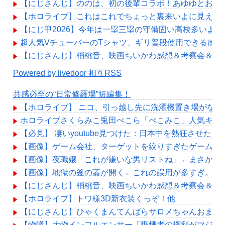
【にじさんじ】ののは、初の後輩コラボ！あゆゆとおはなし「
【ホロライブ】これはこれでちょっと裏来いよに見える
【にじ甲2026】今年は一塁三塁の守備固い高校多いよな
超人気VチューバーのTシャツ、ギリ普段使用できる感じ
【にじさんじ】梢桃音、映画ちいかわ感想＆考察会＆平和
Powered by livedoor 相互RSS
共感必至の“日常修羅場”短編集！
【ホロライブ】 ニコ、引っ越し先に洗濯機置き場がない
ホロライブさくらみこ兎田ぺこら「ぺこみこ」人気キャ
【必見】 凄いyoutube見つけた：日本中を熱狂させ
【画像】ゲーム会社、ターゲットを絞りすぎたゲームを
【画像】夜職嬢「これが嫌いな男リストね」←まさかお
【画像】地獄の釜の蓋が開く←これの誤用が多すぎ。化
【にじさんじ】梢桃音、映画ちいかわ感想＆考察会＆平和
【ホロライブ】トワ様3D新衣装くっぞ！他
【にじさんじ】ひゃくまんてんばらサロメちゃんおまん
【物議】大物インフルエンサー「喫煙者の権利がマジで