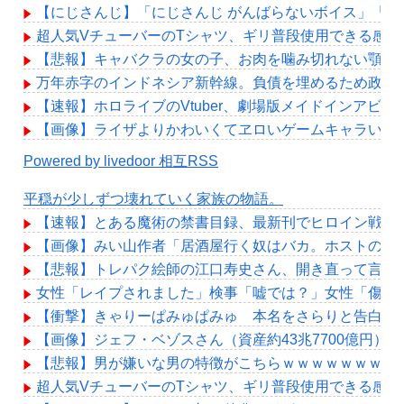
【にじさんじ】「にじさんじ がんばらないボイス」「にじさん
超人気VチューバーのTシャツ、ギリ普段使用できる感じ
【悲報】キャバクラの女の子、お肉を噛み切れない顎に
万年赤字のインドネシア新幹線。負債を埋めるため政府
【速報】ホロライブのVtuber、劇場版メイドインアビスの
【画像】ライザよりかわいくてヱロいゲームキャラいる
Powered by livedoor 相互RSS
平穏が少しずつ壊れていく家族の物語。
【速報】とある魔術の禁書目録、最新刊でヒロイン戦争決着
【画像】みい山作者「居酒屋行く奴はバカ。ホストの初
【悲報】トレパク絵師の江口寿史さん、開き直って言い
女性「レイプされました」検事「嘘では？」女性「傷つ
【衝撃】きゃりーぱみゅぱみゅ 本名をさらりと告白
【画像】ジェフ・ベゾスさん（資産約43兆7700億円）
【悲報】男が嫌いな男の特徴がこちらｗｗｗｗｗｗｗｗ
超人気VチューバーのTシャツ、ギリ普段使用できる感じ