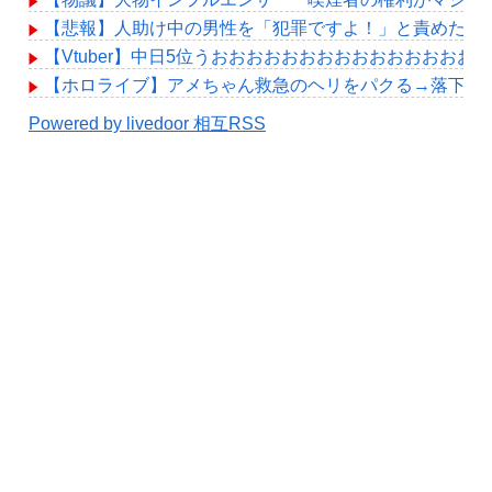
【悲報】人助け中の男性を「犯罪ですよ！」と責めた女
【Vtuber】中日5位うおおおおおおおおおおおおおおお
【ホロライブ】アメちゃん救急のヘリをパクる→落下【hol
Powered by livedoor 相互RSS