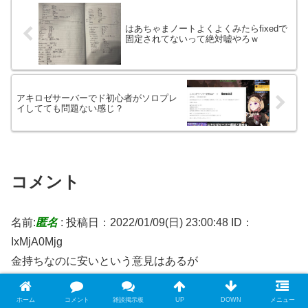
はあちゃまノートよくよくみたらfixedで
固定されてないって絶対嘘やろｗ
アキロゼサーバーでド初心者がソロプレ
イしてても問題ない感じ？
コメント
名前:
匿名
:
投稿日：2022/01/09(日) 23:00:48
ID：
IxMjA0Mjg
金持ちなのに安いという意見はあるが
そもそもウーバーで食べるもので高級品なんてそうないか
らな
ホーム
コメント
雑談掲示板
UP
DOWN
メニュー