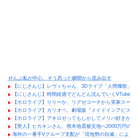
ぜんぶ私が中心、そう思った瞬間から歪み出す
【にじさんじ】レヴィちゃん、3Dライブ「人間燦歌」開催決
【にじさんじ】時間経過でどんどん沈んでいくVTuber
【ホロライブ】りりーか、リグゼコーチから実家スーパ
【ホロライブ】カリオペ、劇場版『メイドインアビス』
【ホロライブ】アキロゼってもしかしてメリバ好きか？
【聖人】ヒカキンさん、熊本地震被災地へ2000万円の寄
海外の一番手Vグループ支配が「現地勢の自滅」によっ