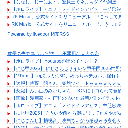
【ななし】じーにあす、遊戯王で今月もダイヤ到達！『
【ホロライブ】アニメ「メイドインアビス」主題歌決定！「Chain of the
RK Music、公式サイトをリニューアル！『こうして見る
RK Music、公式サイトをリニューアル！『こうして見る
Powered by livedoor 相互RSS
成長の先で気づいた想い、不器用な大人の恋
【ホロライブ】 Youtubeの謎のイベント？
【にじ甲2026】 にじさんじサイレン甲子園2026世界
【VTuber】 雨海ルカの3D、めっちゃデカいし揺れもす
【速報】佐藤二朗さん、突然ツイートｗｗｗｗｗｗｗ
【悲報】みい山のみいちゃん、DQNにボコられて覚醒剤
【画像】漫画家・桂正和の描いた最新パ0ツイラストにネ
【ホロライブ】アニメ「メイドインアビス」主題歌決定！「Chain of the
【にじ甲2026】そういや前から謎に思ってたんやがな
【にじさんじ】梢桃音、映画ちいかわ感想＆考察会＆平和
【物議】大物インフルエンサー「喫煙者の権利がマジで