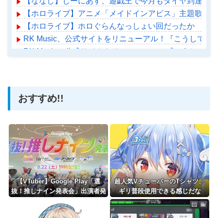
【ななし】じーにあす、遊戯王で今月もダイヤ到達！『
【ホロライブ】アニメ「メイドインアビス」主題歌決定！「Chain of th
【ホロライブ】ホロぐらんなっしょい回だったか
RK Music、公式サイトをリニューアル！『こうして見る
RK Music、公式サイトをリニューアル！『こうして見る
【ホロライブ】アメちゃん救急のヘリをパクる→落下【ho
おすすめ!!
Powered by livedoor 相互RSS
【VTuber】Google Play「選
超人気VチューバーのTシャツ、
抜！推しナイン発表会」出演者発
ギリ普段使用できる感じだな
表！『にじだけと思ってたけど座
長と除夜のケツおるやんけ』