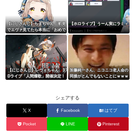
【にじさんじ】ちまちゃん「初見
【ホロライブ】うーん実にラミィ
でエヴァ見てたら本当に「おめで
とう」「おめでとさーん❣️」のシ
ーンがあって大興奮 でも、よく
わからなかった」
【にじさんじ】レヴィちゃん、3
加藤純一さん、ニコニコ老人会の
Dライブ「人間燦歌」開催決定！
同接がとんでもないことにｗｗｗ
ゲスト8名も発表『歌うまバイキ
ｗｗｗｗｗｗｗ
ングなゲストや』【8/18(火)21:0
0】
シェアする
X
Facebook
はてブ
Pocket
LINE
Pinterest