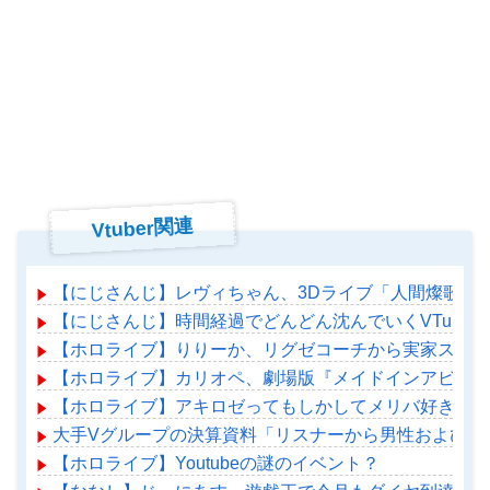
Vtuber関連
【にじさんじ】レヴィちゃん、3Dライブ「人間燦歌」開催
【にじさんじ】時間経過でどんどん沈んでいくVTuber
【ホロライブ】りりーか、リグゼコーチから実家スーパ
【ホロライブ】カリオペ、劇場版『メイドインアビス』
【ホロライブ】アキロゼってもしかしてメリバ好きか？
大手Vグループの決算資料「リスナーから男性および、
【ホロライブ】Youtubeの謎のイベント？