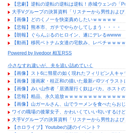
【悲劇】逆転の逆転の逆転は逆転！赤城ウェンの「Power
大手Vグループの決算資料「リスナーから男性および、
【画像】どのくノ一を快楽責めしたいｗｗｗｗｗ
【悲報】熊本市、ガチでやらかしてしまう・・・・
【朗報】ぐらんぶるのヒロイン、遂にデレるwwww
【動画】移民ベトナム女達の宅飲み、レベチｗｗｗｗｗ
Powered by livedoor 相互RSS
小さなすれ違いが、夫を追い詰めていく
【画像】スト6に彗星の如く現れたフィリピン人キャラ
【画像】漫画家・桂正和の描いた最新パ0ツイラストにネ
【画像】みい山作者「居酒屋行く奴はバカ。ホストの初
【悲報】粗品、永久追放ｗｗｗｗｗｗｗｗｗｗｗｗｗｗ
【画像】山ガールさん、山でラーメンを食べたらおじさ
ワイの職場の後輩女子、かわいくていい匂いするけどマ
大手Vグループの決算資料「リスナーから男性および、
【ホロライブ】Youtubeの謎のイベント？