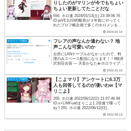
りしたのがマリンが今でもちょい
ちょい更新してたことだな
556: ホロ速 2024/01/13(土) 23:39:06.76
ID:jeVE1U1W0船長が３年前にやってく
れたプロフ帳企画で多くのホロメンを知
ったんだ それと同じ良さがあったね592:
2024.01.14
ホロ速 2024/01/13(土) 23:4...
フレアの声なんか違わない？ 地
ホロライブ3期生
声こんな可愛いのか
台所にLANケーブルがなかったので、料
理のみスペース配信になります！！#軽井
沢別荘合宿 — 天音かなた💫ホロライブ4
期生 (@amanekanatach) January 13,
2022.01.14
2022109: ホロ速 2022/01/13(木) 20:...
【こよマリ】アンケートに6.3万
ホロライブ3期生
人も回答してるのが凄いわw【マ
リこよ】
205: ホロ速 2022/06/12(日) 21:07:46.94
ID:x+L/MFua0まりこよ1.2倍速で喋って
ね？291: ホロ速 2022/06/12(日)
21:20:41.02 ID:saSll/ZL0このスピードで
2022.06.13
喋れるの...