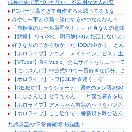
成長の先で気づいた想い、不器用な大人の恋
PCパーツ高すぎて自作する人減ってるよな
冷やし中華と冷麺一緒にするやつなんなん？
「自転車のルール厳罰化！」← 正直なんの意味も
【悲報】 ワイ(33)、明日嫁(34)と妊活しないと
好きな女の子から預かったHDDの中から、とんで
【ホロライブ】アニメ「メイドインアビス」主題歌決定！「Chain of
【VTuber】RK Music、公式サイトをリニュー
【にじさんじ】非公式ｳｨｷで一番好きな部分、これ
【ホロライブ】トワ様3D新衣装くっぞ！
【REJECT】ラクシャーナ、週末のメン限ASMR
【にじさんじ】セラちゃん、一旦落ち着きを取り
【ホロライブ】アメちゃん救急のヘリをパクる→落下【
【ホロライブ】ここ近年で一番新規を呼び込んだ
Powered by livedoor 相互RSS
共感必至の“日常修羅場”短編集！