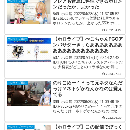
フレアも普通に料理できるホロメ
ホロライブ3期生
ンだったか、よかった
549: ホロ速 2022/04/28(木) 21:37:05.52
ID:s6EcJii40フレアも普通に料理できる
ホロメンだったか、よかった553: ホロ速
2022/04/28(木) 21:37:45.19
2022.04.29
ID:7sZAXa+o0>...
【ホロライブ】ぺこちゃんFGOア
ホロライブ3期生
ンバサダーきｔらあああああああ
ああああああああああああ
537: ホロ速 2023/07/17(月) 20:14:27.42
ID:HjONlit60ぺこちゃんラストスパートだ
な 大発表がどことのコラボなのか気にな
る550: ホロ速 2023/07/17(月) 20:15:07.78
2023.07.18
ID:ll...
のりこめー＾＾って元ネタなんだ
ホロライブ3期生
っけ？ネトゲかなんかなのは覚え
てる
399: ホロ速 2022/06/30(木) 21:09:49.15
ID:Rv5Lkqz+0のりこめー＾＾って元ネタ
なんだっけ ネトゲかなんかなのは覚え
てる418: ホロ速 2022/06/30(木)
2022.06.30
21:12:15.50 ID:XrT...
【ホロライブ】この配信でびっく
ホロライブゲーマーズ