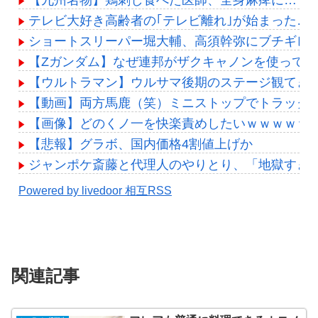
【九州名物】鶏刺し食べた医師、全身麻痺に…「死
テレビ大好き高齢者の｢テレビ離れ｣が始まった…
ショートスリーパー堀大輔、高須幹弥にブチギレ
【Zガンダム】なぜ連邦がザクキャノンを使ってい
【ウルトラマン】ウルサマ後期のステージ観てき
【動画】両方馬鹿（笑）ミニストップでトラックと
【画像】どのくノ一を快楽責めしたいｗｗｗｗｗ
【悲報】グラボ、国内価格4割値上げか
ジャンポケ斎藤と代理人のやりとり、「地獄すぎ
Powered by livedoor 相互RSS
関連記事