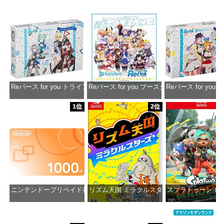
価格：¥13,356
価格：¥2,530
価格：¥2
Reバース for you トライアルデッキ ホロライブプロダクション ver.ホ
Reバース for you ブースターパック ホロラ
Reバース for y
価格：¥1,650
価格：¥2,980
価格：¥1
1位
2位
ニンテンドープリペイド番号 1000円|オンラインコード版
リズム天国 ミラクルスターズ -Switch
スプラトゥーン レイダ
価格：¥1,000
価格：¥5,645
価格：¥6