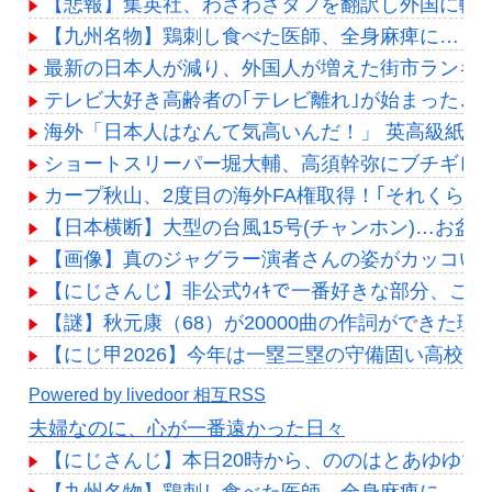
【悲報】集英社、わざわざタフを翻訳し外国に輸出
【九州名物】鶏刺し食べた医師、全身麻痺に…「死
最新の日本人が減り、外国人が増えた街市ランキン
テレビ大好き高齢者の｢テレビ離れ｣が始まった…
海外「日本人はなんて気高いんだ！」 英高級紙も
ショートスリーパー堀大輔、高須幹弥にブチギレ
カープ秋山、2度目の海外FA権取得！｢それくらい
【日本横断】大型の台風15号(チャンホン)…お盆
【画像】真のジャグラー演者さんの姿がカッコい
【にじさんじ】非公式ｳｨｷで一番好きな部分、これ
【謎】秋元康（68）が20000曲の作詞ができた理
【にじ甲2026】今年は一塁三塁の守備固い高校多
Powered by livedoor 相互RSS
夫婦なのに、心が一番遠かった日々
【にじさんじ】本日20時から、ののはとあゆゆで