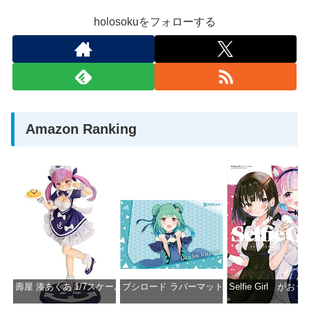
holosokuをフォローする
Amazon Ranking
壽屋 湊あくあ 1/7スケール PVC製 塗装済み完成品フィギュア PP942
ブシロード ラバーマットコレクション Vol.851 ホロラ
Selfie Girl がお