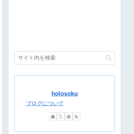
推しナイン発表会」発表へ！8名が推しキャラクターの魅力を語り合う【8/
品のキャラクターがVtuberになるのはすごく斬新やね』
…
この人がなぜか過小評価されてる理由
になるwwwwwwwwww
本編そっちのけで極悪ミニゲームを極めようとする
『先生もう笑うしかなくなっとりますやん』『とんでもないバ
しナイン発表会」発表へ！8名が推しキャラクターの魅力を語り合う【8/6
……最悪。深いし」
るお隣の新作ソシャゲを頑なにやらない……
たようやね…
holosoku
ｗｗｗ
果……
ブログについて