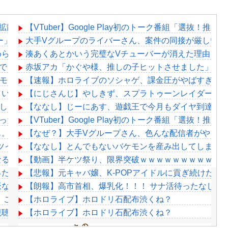
拡散されまくって終わるｗｗｗｗｗｗｗ
【VTuber】Google Play初のトーク番組「選抜！
ー」始動！“逆異世界転生”した1期生5名が8月19日デビュー『作
大手Vグループのライバーさん、案件の同接が厳しい…
められた過去を告白する…
湊あくあとかいう完璧なVチューバーが消えた理由
きん」 2000万バズ
赤坂アカ「かぐや様、推しの子ヒットさせました」←
で超モリマンスジを強調して炎上ｗｗｗｗｗｗｗｗ
【速報】ホロライブのソシャゲ、課金圧がやばすぎて不評
い//」女子「キャハハ！」→フ●ラ開始ｗｗｗｗｗｗｗｗｗｗ
【にじさんじ】やしきず、スプラトゥーンレイダース
意図したバランスなのか気になる
【ななし】じーにあす、遊戯王で今月もダイヤ到達！
あったのか
【VTuber】Google Play初のトーク番組「選抜！推
も。あ、ちょっとイヤかもな。あちゃあ。あちゃだね。ふっか
【なぜ？】大手Vグループさん、色んな配信者がやって
ち悪いツイート聞くやつやってるのかなって思ったら相手鴨神やんけ
【ななし】とんでもないバケモンを産み出してしまっ
なる？
【動画】半ケツ祭り、限界突破ｗｗｗｗｗｗｗｗｗｗ
っただけ」
【悲報】元キャバ嬢、K-POPアイドルに貢ぎ続けた結
派なのか？
【朗報】高市首相、爆乳化！！！ サナ活待ったなし！
 これ絶対コラだろｗｗｗｗ
【ホロライブ】ホロドリ石配布渋くね？
de-同時視聴！りりむ感極まって泣いちゃってるやんけ
【ホロライブ】ホロドリ石配布渋くね？