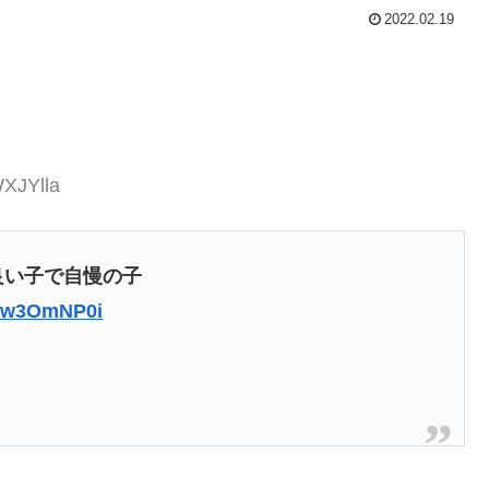
2022.02.19
WXJYlla
な良い子で自慢の子
/zQw3OmNP0i