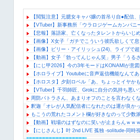
【閲覧注意】元臆女キャバ嬢の首吊り自●配信、
【VTuber】新事務所「ウラロジゲームカンパニ
【悲報】落語家、亡くなったタレントからいじ
【画像】X女子「ガチでこういう彼氏欲しくて息で
【画像】ビリー・アイリッシュ(24)、ライブ
【動画】女子「勃ってんじゃん笑」男子「うるさ
【にじ甲2026】今の3年モードはKONAMIが
【ホロライブ】Youtubeに音声返信機能なんて
【ホロスタ】夕刻ロベル「あ、ちょっとイヤか
【VTuber】千羽師匠、Grokに自分の気持
周防パトラさん、あまりオフのことを言わなく
釈迦「オレが人気配信者になれたのは運が良か
もこうの荒れたコメント欄が好きなのって少数
【動画】戦場のはずなのに笑いが止まらんｗｗｗ
【にじさんじ】叶 2nd LIVE 孤独 -solitu