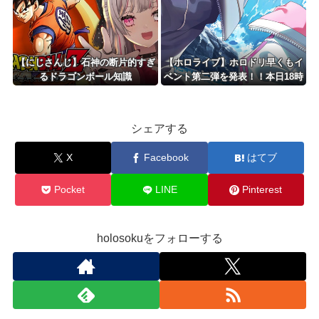
【にじさんじ】石神の断片的すぎ
【ホロライブ】ホロドリ早くもイ
るドラゴンボール知識
ベント第二弾を発表！！本日18時
に詳細公開
シェアする
X
Facebook
はてブ
Pocket
LINE
Pinterest
holosokuをフォローする