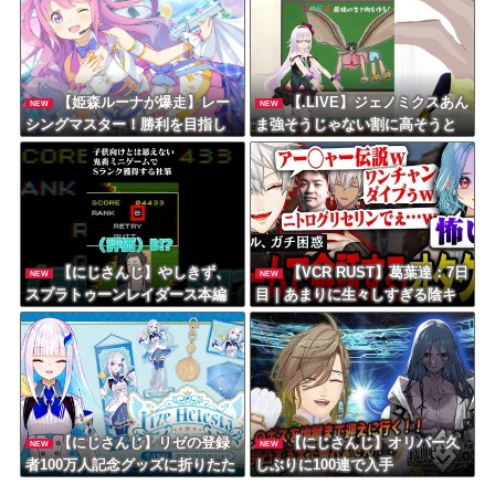
【姫森ルーナが爆走】レー
【.LIVE】ジェノミクスあん
NEW
NEW
シングマスター！勝利を目指し
ま強そうじゃない割に高そうと
てアクセル全開なのら！！！
いう恐竜デッキの宿命を背負っ
てる
【にじさんじ】やしきず、
【VCR RUST】葛葉達：7日
NEW
NEW
スプラトゥーンレイダース本編
目｜あまりに生々しすぎる陰キ
そっちのけで極悪ミニゲームを
ャムーブでギャルをガチ困惑
極めようとする
【にじさんじ】リゼの登録
【にじさんじ】オリバー久
NEW
NEW
者100万人記念グッズに折りたた
しぶりに100連で入手
み傘『傘で草』『晴れてても雨