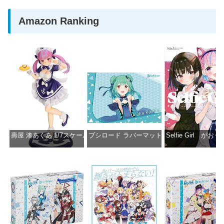
Amazon Ranking
壽屋 湊あくあ 1/7スケール PVC製 塗装済み完成品フィギュア PP942
ブシロード ラバーマットコレクション Vol.851 ホロラ
Selfie Girl がお
価格：¥13,356
価格：¥2,530
価格：¥2