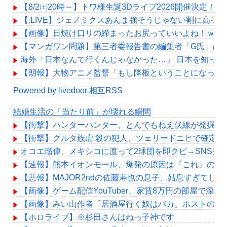
【8/2㈯20時～】トワ様生誕3Dライブ2026開催決定！
【.LIVE】ジェノミクスあんま強そうじゃない割に高そ
【画像】日焼け口リの締まったお尻っていいよね！ｗｗ
【マンガワン問題】第三者委報告書の編集者「G氏」は成田
海外「日本なんて行くんじゃなかった…」 日本を知っ
【朗報】大物アニメ監督「もし降板ということになった
Powered by livedoor 相互RSS
結婚生活の「当たり前」が壊れる瞬間
【衝撃】ハンターハンター、とんでもねえ伏線が発掘さ
【衝撃】クルタ族虐 殺の犯人、ツェリードニヒで確定！
オコエ瑠偉、メキシコに渡って2球団を即クビ→SNS更
【速報】熊本イオンモール、爆発の原因は『これ』の可
【悲報】MAJOR2ndの佐藤寿也の息子、姑息すぎてしま
【画像】ゲーム配信YouTuber、家賃8万円の部屋で
【画像】みい山作者「居酒屋行く奴はバカ。ホストの初
【ホロライブ】※杉田さんはねっ子神です