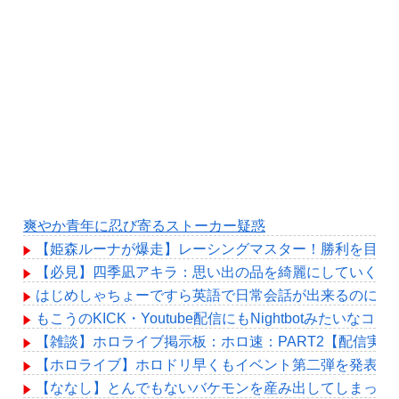
爽やか青年に忍び寄るストーカー疑惑
【姫森ルーナが爆走】レーシングマスター！勝利を目指
【必見】四季凪アキラ：思い出の品を綺麗にしていく。
はじめしゃちょーですら英語で日常会話が出来るのにお
もこうのKICK・Youtube配信にもNightbotみたい
【雑談】ホロライブ掲示板：ホロ速：PART2【配信実況
【ホロライブ】ホロドリ早くもイベント第二弾を発表！！
【ななし】とんでもないバケモンを産み出してしまった