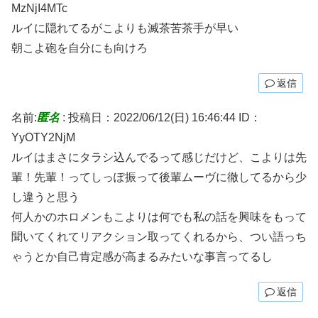
MzNjI4MTc
ルイに隠れてるがこよりも滅茶苦茶手が早い
朝こよ砲を自分にも向けろ
返信
名前:
匿名
:
投稿日：2022/06/12(日) 16:46:44
ID：
YyOTY2NjM
ルイはまさにタラシ込んでるって感じだけど、こよりは先
輩！先輩！ってしっぽ振って後輩ムーヴに徹してるから少
し違うと思う
何人かのホロメンもこよりは何でも私の話を興味をもって
聞いてくれてリアクション取ってくれるから、つい語っち
ゃうとか自己肯定感が高まるみたいな事言ってるし
返信