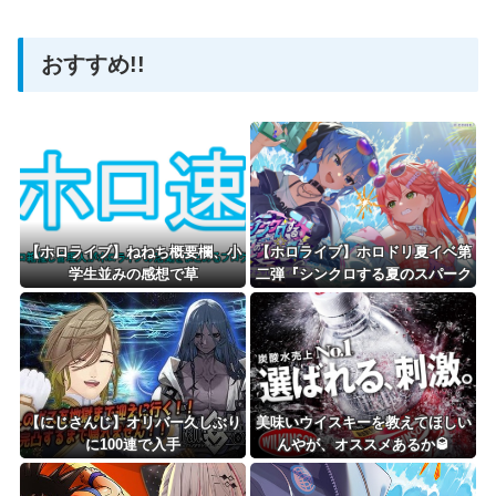
おすすめ!!
Powered by livedoor 相互RSS
【ホロライブ】ねねち概要欄、小
【ホロライブ】ホロドリ夏イベ第
学生並みの感想で草
二弾『シンクロする夏のスパーク
ル』明日から開催！！ガチャ追加
は水着みこめっと
【にじさんじ】オリバー久しぶり
美味いウイスキーを教えてほしい
に100連で入手
んやが、オススメあるか🥃