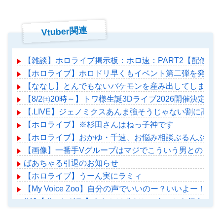
Vtuber関連
【雑談】ホロライブ掲示板：ホロ速：PART2【配信実
【ホロライブ】ホロドリ早くもイベント第二弾を発表！
【ななし】とんでもないバケモンを産み出してしまった
【8/2㈯20時～】トワ様生誕3Dライブ2026開催決定！
【.LIVE】ジェノミクスあんま強そうじゃない割に高
【ホロライブ】※杉田さんはねっ子神です
【ホロライブ】おかゆ・千速、お悩み相談ぶるんぶるん
【画像】一番手Vグループはマジでこういう男とのコラ
ばあちゃる引退のお知らせ
【ホロライブ】うーん実にラミィ
【My Voice Zoo】自分の声でいいのー？いいよー！！！【#
#46【 #ストグラ 】あたちは犬だということを伝えていく！【
【ホロライブ】アメちゃん救急のヘリをパクる→落下【ho