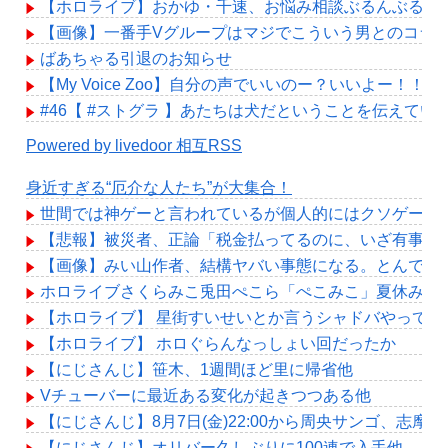
【ホロライブ】おかゆ・千速、お悩み相談ぶるんぶるん
【画像】一番手Vグループはマジでこういう男とのコラ
ばあちゃる引退のお知らせ
【My Voice Zoo】自分の声でいいのー？いいよー！！！【#け
#46【 #ストグラ 】あたちは犬だということを伝えていく！【
Powered by livedoor 相互RSS
身近すぎる“厄介な人たち”が大集合！
世間では神ゲーと言われているが個人的にはクソゲーだ
【悲報】被災者、正論「税金払ってるのに、いざ有事に
【画像】みい山作者、結構ヤバい事態になる。とんでも
ホロライブさくらみこ兎田ぺこら「ぺこみこ」夏休みの熱
【ホロライブ】 星街すいせいとか言うシャドバやって
【ホロライブ】 ホロぐらんなっしょい回だったか
【にじさんじ】笹木、1週間ほど里に帰省他
Vチューバーに最近ある変化が起きつつある他
【にじさんじ】8月7日(金)22:00から周央サンゴ、志摩
【にじさんじ】オリバー久しぶりに100連で入手他