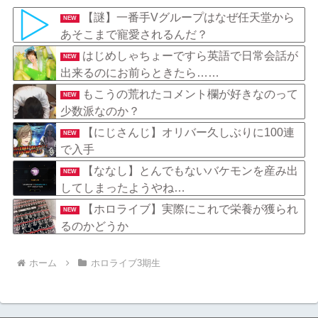
降りそう』
【謎】一番手Vグループはなぜ任天堂から
NEW
あそこまで寵愛されるんだ？
はじめしゃちょーですら英語で日常会話が
NEW
出来るのにお前らときたら……
もこうの荒れたコメント欄が好きなのって
NEW
少数派なのか？
【にじさんじ】オリバー久しぶりに100連
NEW
で入手
【ななし】とんでもないバケモンを産み出
NEW
してしまったようやね…
【ホロライブ】実際にこれで栄養が獲られ
NEW
るのかどうか
ホーム
ホロライブ3期生