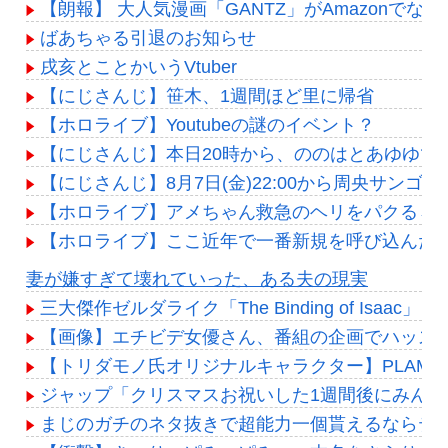
【朗報】 大人気漫画「GANTZ」がAmazonでな
ばあちゃる引退のお知らせ
戌亥とことかいうVtuber
【にじさんじ】笹木、1週間ほど里に帰省
【ホロライブ】Youtubeの謎のイベント？
【にじさんじ】本日20時から、ののはとあゆゆで
【にじさんじ】8月7日(金)22:00から周央サンゴ
【ホロライブ】アメちゃん救急のヘリをパクる→落下【
【ホロライブ】ここ近年で一番新規を呼び込んだ
Powered by livedoor 相互RSS
妻が嫌すぎて壊れていった、ある夫の現実
三大傑作ゼルダライク「The Binding of Isa
【画像】エチビデ女優さん、番組の企画でハッス
【トリダモノ氏オリジナルキャラクター】PLAMA
ジャップ「クリスマスお祝いした1週間後にみん
まじのガチのネタ抜きで超能力一個貰えるならテ