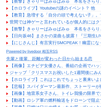
【衝撃】きゃりーぱみゅぱみゅ 本名をさらりと
【ホロライブ】Youtubeの謎のイベント？ 他
【教育】急増する「自分の頭で考えない子」。すぐ
世間では神ゲーと言われているが個人的にはクソ
【衝撃】きゃりーぱみゅぱみゅ 本名をさらりと
【日向坂46】まさかの楽曲も披露！『三期生LIV
【にじさんじ】有言実行SMCPEAK！幽霊になっ
Powered by livedoor 相互RSS
先輩と後輩、距離が変わった日から始まる恋
【画像】エチビデ女優さん、番組の企画でハッス
ジャップ「クリスマスお祝いした1週間後にみん
【ホロライブ】これはこれでちょっと裏来いよに
【悲報】スパイダーマン最新作、ストーリーが酷
【画像】地雷系女子さん、トイレ我慢の限界で大ピン
【動画】ロシア軍の燃料輸送をドローンで阻止す