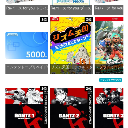
Reバース for you トライアルデッキ ホロライブプロダクション ver.ホ
Reバース for you ブースターパック ホロラ
Reバース for y
価格：¥1,650
価格：¥2,980
価格：¥1
1位
2位
ニンテンドープリペイド番号 5000円|オンラインコード版
リズム天国 ミラクルスターズ -Switch
スプラトゥーン レイダ
価格：¥5,000
価格：¥5,645
価格：¥6
1位
2位