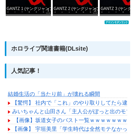
GANTZ 1 (ヤングジャンプコミックスDIGITAL)
GANTZ 2 (ヤングジャンプコミックスDIGITAL
GANTZ 3 (ヤング
価格：¥100
価格：¥100
価格：
ホロライブ関連書籍(DLsite)
人気記事！
結婚生活の「当たり前」が壊れる瞬間
【驚愕】 社内で「これ」のやり取りしてたら逮捕
みいちゃんと山田さん「主人公がぽっと出のモブ
【画像】坂道女子のバスト一覧ｗｗｗｗｗｗｗｗ
【画像】 宇垣美里「学生時代は全然モテなかったです」