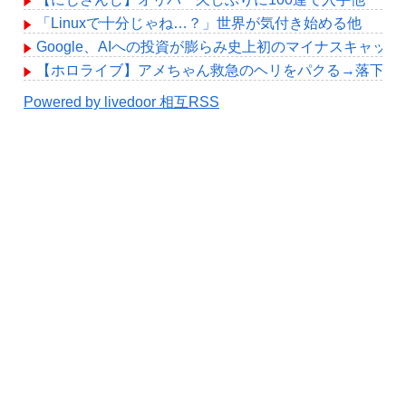
「Linuxで十分じゃね…？」世界が気付き始める他
Google、AIへの投資が膨らみ史上初のマイナスキャッ
【ホロライブ】アメちゃん救急のヘリをパクる→落下【hol
Powered by livedoor 相互RSS