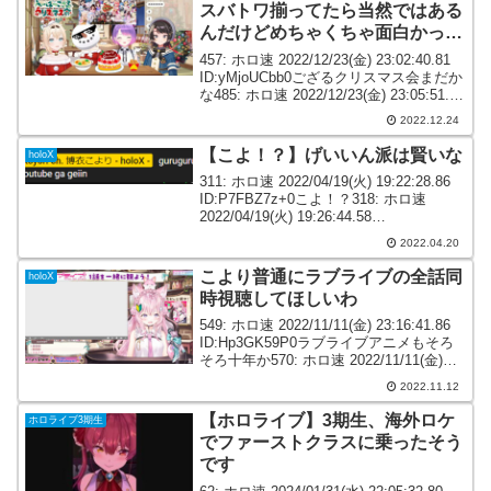
スバトワ揃ってたら当然ではある
んだけどめちゃくちゃ面白かった
な
457: ホロ速 2022/12/23(金) 23:02:40.81
ID:yMjoUCbb0ござるクリスマス会まだか
な485: ホロ速 2022/12/23(金) 23:05:51.57
ID:X20wmiDq0ござる枠見て気付いたがご
2022.12.24
ざ...
【こよ！？】げいいん派は賢いな
holoX
311: ホロ速 2022/04/19(火) 19:22:28.86
ID:P7FBZ7z+0こよ！？318: ホロ速
2022/04/19(火) 19:26:44.58
ID:/WVu4Ry7a324: ホロ速
2022.04.20
2022/04/19(火)...
こより普通にラブライブの全話同
holoX
時視聴してほしいわ
549: ホロ速 2022/11/11(金) 23:16:41.86
ID:Hp3GK59P0ラブライブアニメもそろ
そろ十年か570: ホロ速 2022/11/11(金)
23:18:14.86 ID:5lmXCqET0ラブライブな
2022.11.12
ついな5...
【ホロライブ】3期生、海外ロケ
ホロライブ3期生
でファーストクラスに乗ったそう
です