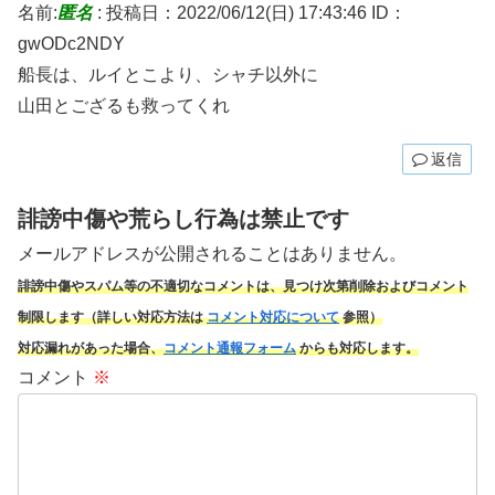
名前:
匿名
:
投稿日：2022/06/12(日) 17:43:46
ID：
gwODc2NDY
船長は、ルイとこより、シャチ以外に
山田とござるも救ってくれ
返信
誹謗中傷や荒らし行為は禁止です
メールアドレスが公開されることはありません。
誹謗中傷やスパム
等の不適切なコメントは、見つけ次第削除およびコメント
制限します（詳しい対応方法は
コメント対応について
参照）
対応漏れがあった場合、
コメント通報フォーム
からも対応します。
コメント
※