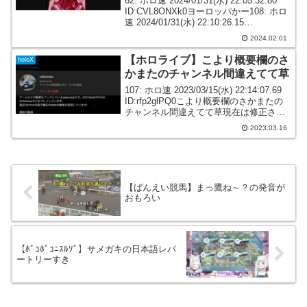
62: ホロ速 2024/01/31(水) 22:05:32.80
ID:CVL8ONXk0ヨーロッパかー108: ホロ
速 2024/01/31(水) 22:10:26.15
ID:7rEqyRzh0ファーストクラスｷﾀ
2024.02.01
━━━━(ﾟ∀ﾟ)━...
【ホロライブ】こより概要欄のさ
holoX
かまたのチャンネル間違えてて草
107: ホロ速 2023/03/15(水) 22:14:07.69
ID:rfp2glPQ0こより概要欄のさかまたの
チャンネル間違えてて草現在は修正され
ています114: ホロ速 2023/03/15(水)
2023.03.16
22:14:48.56 ID:I...
【ばんえい競馬】まっ鷹ね～？の発音が
おもろい
【ﾎﾞｺﾎﾞｺﾆｽﾙｿﾞ】サメガキの日本語レパ
ートリーすき