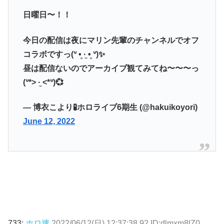
日曜日〜！！
今日の配信は夜にマリン先輩のチャンネルでオフ
コラボですっ(ᐡ •͈ ·̫ •͈ ᐡ)✨
昼は配信ないのでアーカイブ観てみてね〜〜〜っ
(ᐡ*> ·̫ <*ᐡ)💞
— 博衣こより🧪ホロライブ6期生 (@hakuikoyori)
June 12, 2022
733:
ホロ速
2022/06/12(日) 12:37:38.92 ID:dlmxm8lZ0