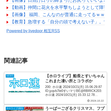
【画像】日焼け口リの締まったお尻っていいよね
【動画】仲間に花火を水平撃ちしようとして障害
【画像】 福岡、こんなのが普通に走ってるｗｗ
【教育】急増する「自分の頭で考えない子」。すぐ
Powered by livedoor 相互RSS
関連記事
【ホロライブ】船長とすいちゃん
NEWS
これまた凄い所とコラボか
200: ホロ速 2024/10/21(月) 15:06:29.87
ID:jyqvb7bt0すいマリBE@RBRICK203:
ホロ速 2024/10/21(月) 15:33:12.78
ID:88abdW6A0船長とすいちゃんこれま
2024.10.22
た凄...
うーばーござるクリスマス、フブ
ホロライブ1期生