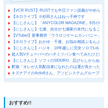
【VCR RUST】RUSTでも中日ファン談義がやめられ
【ホロライブ】※杉田さんはねっ子神です
【にじさんじ】「ANYCOLOR MAGAZINE」8
【にじさんじ】七瀬、自分が七瀬家の末代になることも
【VTuber】新事務所「ウラロジゲームカンパニー」始動
【ホロライブ】おかゆ・千速、お悩み相談ぶるんぶるん
【にじさんじ】ハジキ、10年越しに完全ソロでLoLダ
超人気Vチューバーのハチミツパン食べてみたけど想像
【にじさんじ】ソフィのSEKIRO、忍びらしからぬ堂
釈迦「オレが人気配信者になれたのは運が良かっただけ
キズナアイのActiv8さん、アソビシステムグループに
キズナアイのActiv8さん、アソビシステムグループに
【ホロライブ】アメちゃん救急のヘリをパクる→落下【ho
おすすめ!!