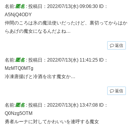
名前:
匿名
:
投稿日：2022/07/13(水) 09:06:30
ID：
A5NjQ4ODY
仲間のころは氷の魔法使いだったけど、裏切ってからはか
らあげの魔女になるんだよね…
返信
名前:
匿名
:
投稿日：2022/07/13(水) 11:41:25
ID：
MzMTQ0MTg
冷凍唐揚げと冷酒を出す魔女か…
返信
名前:
匿名
:
投稿日：2022/07/13(水) 13:47:08
ID：
Q0Nzg5OTM
勇者ルーナに対してかわいいを連呼する魔女