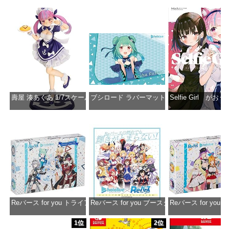
壽屋 湊あくあ 1/7スケール PVC製 塗装済み完成品フィギュア PP942
ブシロード ラバーマットコレクション Vol.851 ホロラ
Selfie Girl がお
価格：¥13,356
価格：¥2,530
価格：¥2
Reバース for you トライアルデッキ ホロライブプロダクション ver.ホ
Reバース for you ブースターパック ホロラ
Reバース for y
価格：¥1,650
価格：¥2,980
価格：¥1
1位
2位