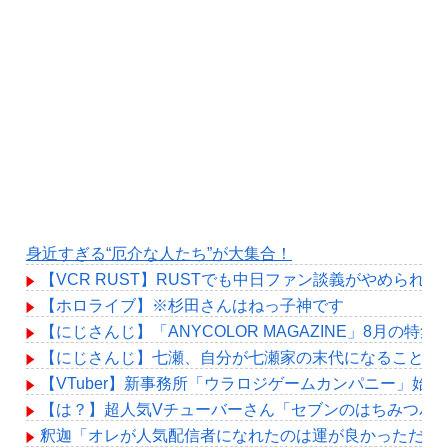
身近すぎる“厄介な人たち”が大集合！
【VCR RUST】RUSTでも中日ファン談義がやめられ
【ホロライブ】※杉田さんはねっ子神です
【にじさんじ】「ANYCOLOR MAGAZINE」8月
【にじさんじ】七瀬、自分が七瀬家の末代になることも
【VTuber】新事務所「ウラロジゲームカンパニー」始動
【は？】超人気Vチューバーさん「セブンのはちみつパ
釈迦「オレが人気配信者になれたのは運が良かっただけ