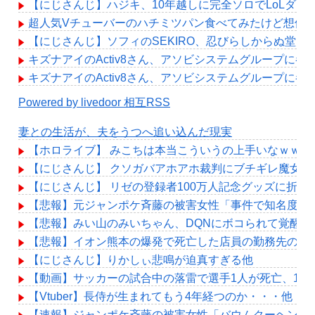
【にじさんじ】ハジキ、10年越しに完全ソロでLoLダ
超人気Vチューバーのハチミツパン食べてみたけど想像
【にじさんじ】ソフィのSEKIRO、忍びらしからぬ堂々
キズナアイのActiv8さん、アソビシステムグループに
キズナアイのActiv8さん、アソビシステムグループに
Powered by livedoor 相互RSS
妻との生活が、夫をうつへ追い込んだ現実
【ホロライブ】 みこちは本当こういうの上手いなｗｗｗ
【にじさんじ】 クソガバアホアホ裁判にブチギレ魔女
【にじさんじ】 リゼの登録者100万人記念グッズに折
【悲報】元ジャンポケ斉藤の被害女性「事件で知名度を上
【悲報】みい山のみいちゃん、DQNにボコられて覚醒剤
【悲報】イオン熊本の爆発で死亡した店員の勤務先の社長、
【にじさんじ】りかしぃ悲鳴が迫真すぎる他
【動画】サッカーの試合中の落雷で選手1人が死亡、12
【Vtuber】長侍が生まれてもう4年経つのか・・・他
【速報】ジャンポケ斉藤の被害女性「バウムクーヘン売った