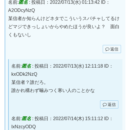
名前:
匿名
:
投稿日：2022/07/13(水) 01:13:42
ID：
A2ODcyNzQ
某信者か知らんけどネタでこういうスパチャしてるけ
どマジできっしょいからやめたほうが良いよ？ 面白
くもないし
返信
名前:
匿名
:
投稿日：2022/07/13(水) 12:11:18
ID：
kxODk2NzQ
某信者？誰だろ。
誰かれ構わず噛みつく寒い人のことかな
返信
名前:
匿名
:
投稿日：2022/07/14(木) 15:11:12
ID：
IxNzcyODQ