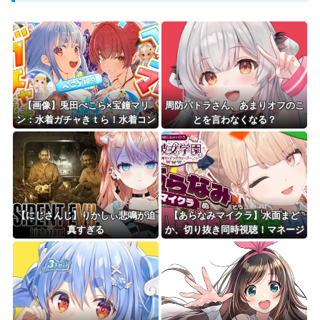
Powered by livedoor 相互RSS
【画像】兎田ぺこら×宝鐘マリ
周防パトラさん、あまりオフのこ
ン：水着ガチャきｔら！水着コン
とを言わなくなる？
プリートできるのはぺこマリどっ
ちだ！ぺこ！
【にじさんじ】りかしぃ悲鳴が迫
【あらなみマイクラ】水面まど
真すぎる
か、切り抜き同時視聴！マネージ
ャーがこれ同時視聴しましょう！
ってやってんの草