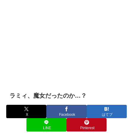
ラミィ、魔女だったのか…？
X
Facebook
はてブ
LINE
Pinterest