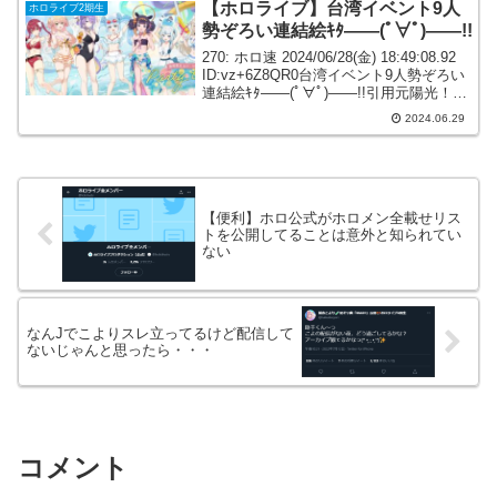
【ホロライブ】台湾イベント9人
ホロライブ2期生
勢ぞろい連結絵ｷﾀ――(ﾟ∀ﾟ)――!!
270: ホロ速 2024/06/28(金) 18:49:08.92
ID:vz+6Z8QR0台湾イベント9人勢ぞろい
連結絵ｷﾀ――(ﾟ∀ﾟ)――!!引用元陽光！泳
裝！hololive production！今年夏天讓九位
2024.06.29
成員一起陪你嗨翻六...
【便利】ホロ公式がホロメン全載せリス
トを公開してることは意外と知られてい
ない
なんJでこよりスレ立ってるけど配信して
ないじゃんと思ったら・・・
コメント