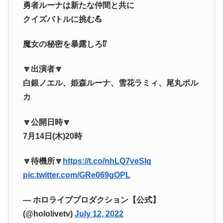
勇者ルーナは新たな仲間と共に
クイズバトルに挑む💪
魔女の秘密を暴露しろ⁉️
🔽出演者🔽
白銀ノエル、姫森ルーナ、雪花ラミィ、尾丸ポル
カ
🔽公開日時🔽
7月14日(木)20時
🔽待機所🔽
https://t.co/nhLQ7veSIq
pic.twitter.com/GRe069gOPL
— ホロライブプロダクション【公式】
(@hololivetv)
July 12, 2022