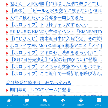
熊さん、人間が勝手に山壊した結果殺されてしま
【画像】 「ビールと水を交互に飲まないと倒れる
人生に疲れたから台湾を一周してきた
【ホロライブ】トワ様キャラ変するんか
RK MUSIC KMNZが主催イベント「KMNPARTY」v
【にじさんじ】鏑木近日中に入院予定、その前準
ホロライブEN Mori Calliope 劇場アニメ「
【ホロライブ】アキロゼ、映画をきっかけに「ち
【8月7日発売決定】待望の新作がついに登場！ホロラ
【ホロライブ】アメちゃん救急のヘリをパクる→落下【
【ホロライブ】ここ近年で一番新規を呼び込んだ
Powered by livedoor 相互RSS
恋は疑惑に染まり、狂気へ変わる
堀口恭司、UFCのゲームに登場
【アツい】全員セーフティ選んだら140連確定の新
【甲子園】青森山田が暑さ対策でユニ一新 ボタン廃止
ホーム
コメント
雑談掲示板
UP
DOWN
メニュー