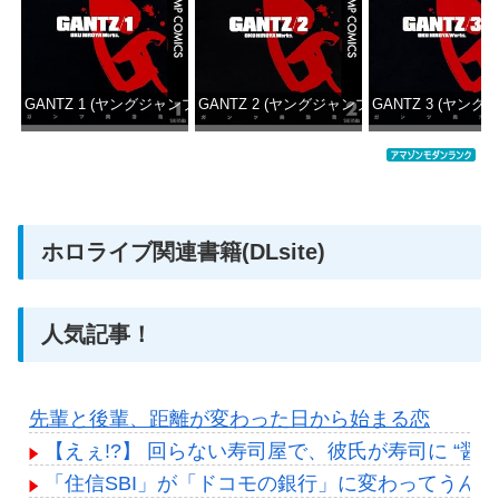
GANTZ 1 (ヤングジャンプコミックスDIGITAL)
GANTZ 2 (ヤングジャンプコミックスDIGITAL
GANTZ 3 (ヤング
価格：¥100
価格：¥100
価格：
ホロライブ関連書籍(DLsite)
人気記事！
先輩と後輩、距離が変わった日から始まる恋
【えぇ!?】 回らない寿司屋で、彼氏が寿司に “
「住信SBI」が「ドコモの銀行」に変わってうんざり