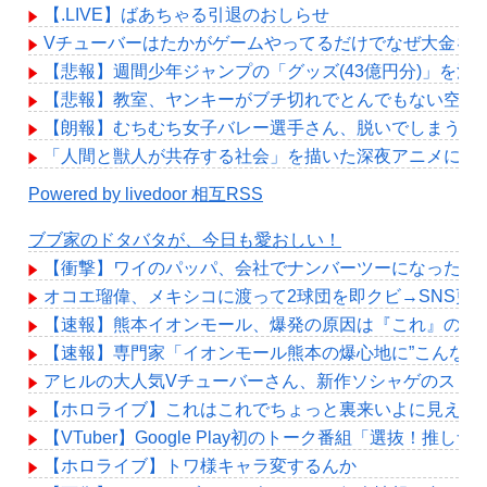
【.LIVE】ばあちゃる引退のおしらせ
Vチューバーはたかがゲームやってるだけでなぜ大金を
【悲報】週間少年ジャンプの「グッズ(43億円分)」を
【悲報】教室、ヤンキーがブチ切れでとんでもない空気
【朗報】むちむち女子バレー選手さん、脱いでしまう💕
「人間と獣人が共存する社会」を描いた深夜アニメに喫
Powered by livedoor 相互RSS
ブブ家のドタバタが、今日も愛おしい！
【衝撃】ワイのパッパ、会社でナンバーツーになった結
オコエ瑠偉、メキシコに渡って2球団を即クビ→SNS更
【速報】熊本イオンモール、爆発の原因は『これ』の可
【速報】専門家「イオンモール熊本の爆心地に”こんなも
アヒルの大人気Vチューバーさん、新作ソシャゲのスト
【ホロライブ】これはこれでちょっと裏来いよに見える
【VTuber】Google Play初のトーク番組「選抜！推し
【ホロライブ】トワ様キャラ変するんか