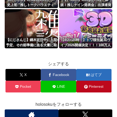
史上初 ”推しトークバラエティ”
抜！推しナイン発表会」出演者発
番組 ◤選抜！推しナイン発表会
表！『にじだけと思ってたけど座
◢
長と除夜のケツおるやんけ』
【にじさんじ】鏑木近日中に入院
【8/2㈯20時～】トワ様生誕3Dラ
予定、その前準備に血を大量に取
イブ2026開催決定！！！100万人
られる
チケットの3D新衣装あり
シェアする
X
Facebook
はてブ
Pocket
LINE
Pinterest
holosokuをフォローする