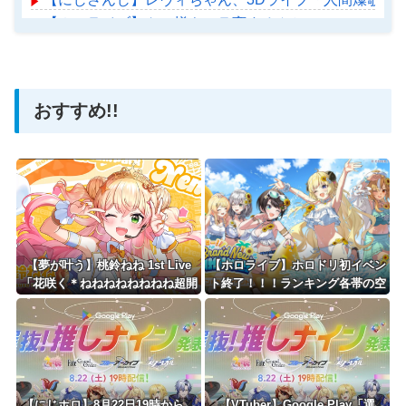
【ホロライブ】トワ様キャラ変するんか
【ホロライブ】アメちゃん救急のヘリをパクる→落下【ho
おすすめ!!
Powered by livedoor 相互RSS
【夢が叶う】桃鈴ねね 1st Live
【ホロライブ】ホロドリ初イベン
「花咲く＊ねねねねねねねね超開
ト終了！！！ランキング各帯の空
花！」！アイドル魂を完全網羅
気感はこんな感じ
【にじホロ】8月22日19時から、
【VTuber】Google Play「選