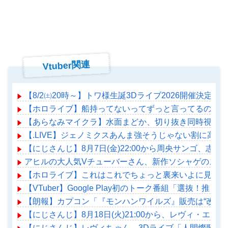
Vtuber関連
【8/2㈯20時～】トワ様生誕3Dライブ2026開催決定！
【ホロライブ】船持ってないってずっと言ってるのに何
【あらなみマイクラ】水面まどか、切り抜き同時視聴！
【.LIVE】ジェノミクスあんま強そうじゃない割に高
【にじさんじ】8月7日(金)22:00から周央サンゴ、志
アヒルの大人気Vチューバーさん、新作ソシャゲのスト
【ホロライブ】これはこれでちょっと裏来いよに見える
【VTuber】Google Play初のトーク番組「選抜！推
【朗報】カプコン「『モンハンワイルズ』販売は“改善
【にじさんじ】8月18日(火)21:00から、レヴィ・エ
【にじさんじ】レヴィちゃん、3Dライブ「人間燦歌」開催