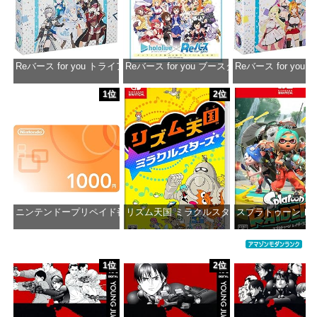
Reバース for you トライアルデッキ ホロライブプロダクション ver.ホ
Reバース for you ブースターパック ホロラ
Reバース for y
価格：¥1,650
価格：¥2,980
価格：¥1
1位
2位
ニンテンドープリペイド番号 1000円|オンラインコード版
リズム天国 ミラクルスターズ -Switch
スプラトゥーン レイダ
価格：¥1,000
価格：¥5,645
価格：¥6
1位
2位