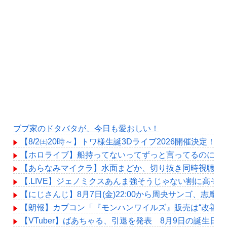
ブブ家のドタバタが、今日も愛おしい！
【8/2㈯20時～】トワ様生誕3Dライブ2026開催決定！
【ホロライブ】船持ってないってずっと言ってるのに何
【あらなみマイクラ】水面まどか、切り抜き同時視聴！
【.LIVE】ジェノミクスあんま強そうじゃない割に高そ
【にじさんじ】8月7日(金)22:00から周央サンゴ、志摩
【朗報】カプコン「『モンハンワイルズ』販売は“改善傾
【VTuber】ばあちゃる、引退を発表 8月9日の誕生日配