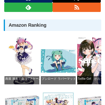
Amazon Ranking
壽屋 湊あくあ 1/7スケール PVC製 塗装済み完成品フィギュア PP942
ブシロード ラバーマットコレクション Vol.851 ホロラ
Selfie Girl がお
価格：¥13,356
価格：¥2,530
価格：¥2