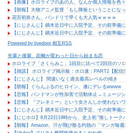
【画像】ホロライブのあの人、なんか個人情報を色々映
【朗報】大物アニメ監督「もし降板ということになった
花宮初奈さん、バンドリで早くも大人気ｗｗｗｗ
【にじさんじ】鏑木近日中に入院予定、その前準備に血
【にじさんじ】鏑木近日中に入院予定、その前準備に血
Powered by livedoor 相互RSS
先輩と後輩、距離が変わった日から始まる恋
ホロライブ「さくらみこ」1回目に比べて2回目のソロ
【雑談】 ホロライブ掲示板：ホロ速：PART2【配信実
【にじさんじ】 間違いなく過去最高レベルの傾き
【朗報】ぐらんぶるのヒロイン、遂にデレるwwww
【悲報】バンドマンが性加害で活動休止→ミュージシャ
【悲報】『フレネミー』という女さんしか使わないワー
【にじさんじ】鏑木近日中に入院予定、その前準備に血
【にじホロ】8月22日19時から、史上初 ”推しトークバ
【朗報】Amazon、汗が飛び散る灼熱の「マンガ毎週末
【Vtuber】ゴリラも椎間板痛めるんやね他