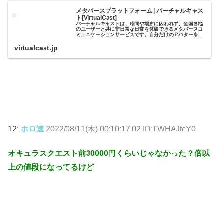
メタバースプラットフォーム | バーチャルキャス
ト[VirtualCast]
バーチャルキャストは、時間や場所に囚われず、全国各地
のユーザーと共に非日常な日常を体験できるメタバースコ
ミュニケーションサービスです。自分だけのアバターを使
ったり、楽しいアイテムで遊んだり、友達と集まれるルー
ムを作ったり。あなただけの思い出...
virtualcast.jp
12:
ホロ速
2022/08/11(木) 00:10:17.02 ID:TWHAJtcY0
オキュラスクエスト前30000円くらいじゃなかった？倍以
上の値段になってるけど