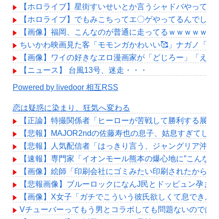
【ホロライブ】星街すいせいとか言うシャドバやってる
【ホロライブ】でもみこちってエ〇ゲやってるんでしょ
【画像】福岡、こんなのが普通に走ってるｗｗｗｗｗｗ
ちいかわ映画見た客「モモンガかわいい🥰」ナガノ「ほ
【画像】ワイの好きなヱロ漫画家が「どじろー」「えーす
【ニュース】 台風13号、迷走・・・
Powered by livedoor 相互RSS
恋は疑惑に染まり、狂気へ変わる
【正論】特撮関係者「ヒーローが苦戦して勝利する展開
【悲報】MAJOR2ndの佐藤寿也の息子、姑息すぎてしま
【悲報】人気配信者「はっきり言う、ジャングリア沖縄
【速報】専門家「イオンモール熊本の爆心地に”こんなも
【画像】絵師「印刷会社にゴミみたい印刷されたから晒
【悲報画像】ブルーロックになんJ民とドッピュン孕ませ
【画像】X女子「ガチでこういう彼氏欲しくて息できん」 
Vチューバーってもう男とコラボしても問題ないのでは