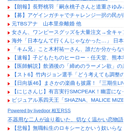
【朗報】長野桃羽「嗣永桃子さんと道重さゆみさ
【募】アゲインガチャでチャレンジ一択の民が続々
元TBSアナ 山本里奈離婚 他
女さん、ワンピースグッズを大量注文→全キャン
海外「日本なんて行くんじゃなかった…」 日本
「キム兄」こと木村祐一さん、誰だか分からない
【速報】子どもたちのヒーロー・任天堂、熊本地震
【医師解説】飲酒後の「締めのラーメン欲」の原因
【スト6】竹内ジョン選手「どう考えても調整の
【日向坂46】まさかの楽曲も披露！『三期生LIV
【にじさんじ】有言実行SMCPEAK！幽霊になっ
ビジュアル系四天王「SHAZNA、MALICE MIZER、La’
Powered by livedoor 相互RSS
不器用な二人が辿り着いた、切なく温かい恋物語
【悲報】無職転生のロキシーとかいう奴いらなく