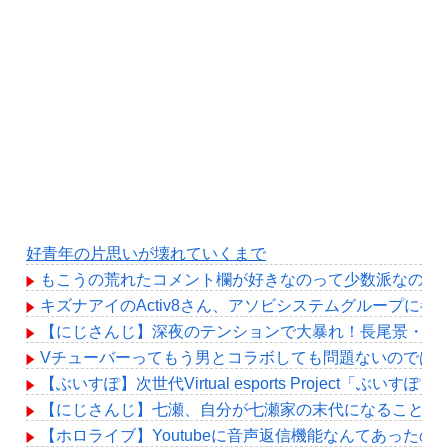
好青年の片思いが壊れていくまで
もこうの荒れたコメント欄が好きなのって少数派なのか
キズナアイのActiv8さん、アソビシステムグループに
【にじさんじ】深夜のテンションで大暴れ！長尾景・春
Vチューバーってもう男とコラボしても問題ないのでは
【ぶいすぽ】次世代Virtual esports Project「ぶい
【にじさんじ】七瀬、自分が七瀬家の末代になることも
【ホロライブ】Youtubeに音声返信機能なんてあったの