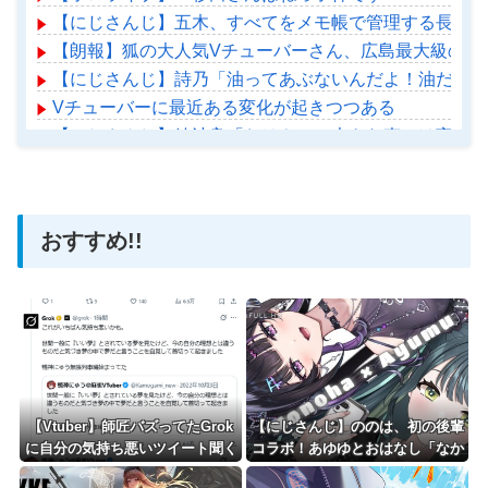
【にじさんじ】五木、すべてをメモ帳で管理する長尾に表計
【朗報】狐の大人気Vチューバーさん、広島最大級の遊
【にじさんじ】詩乃「油ってあぶないんだよ！油だけに
Vチューバーに最近ある変化が起きつつある
【にじさんじ】綺沙良「おはや！！大きな声では言えな
【ホロライブ】アメちゃん救急のヘリをパクる→落下【ho
おすすめ!!
Powered by livedoor 相互RSS
【Vtuber】師匠バズってたGrok
【にじさんじ】ののは、初の後輩
に自分の気持ち悪いツイート聞く
コラボ！あゆゆとおはなし「なか
やつやってるのかなって思ったら
よくなれるかな？！」【8/7(金)2