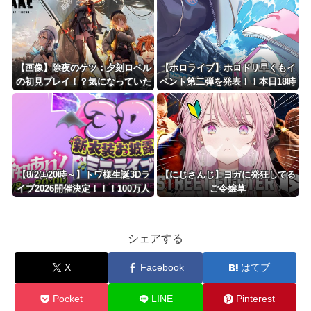
相手鴨神やんけ
0:00】
【画像】除夜のケツ：夕刻ロベル
【ホロライブ】ホロドリ早くもイ
の初見プレイ！？気になっていた
ベント第二弾を発表！！本日18時
NIKKEを初めてやってみる
に詳細公開
ぞ！！！
【8/2㈯20時～】トワ様生誕3Dラ
【にじさんじ】ヨガに発狂してる
イブ2026開催決定！！！100万人
ご令嬢草
チケットの3D新衣装あり
シェアする
X
Facebook
はてブ
Pocket
LINE
Pinterest