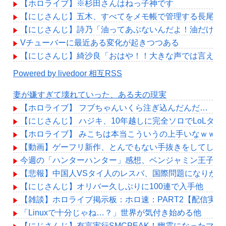
【ホロライブ】※杉田さんはねっ子神です
【にじさんじ】五木、すべてをメモ帳で管理する長尾に表計算
【にじさんじ】詩乃「油ってあぶないんだよ！油だけに
Vチューバーに最近ある変化が起きつつある
【にじさんじ】綺沙良「おはや！！大きな声では言えな
Powered by livedoor 相互RSS
妻が嫌すぎて壊れていった、ある夫の現実
【ホロライブ】 フブちゃんいくら注ぎ込んだんだ…
【にじさんじ】 ハジキ、10年越しに完全ソロでLoLダ
【ホロライブ】 みこちは本当こういうの上手いなｗｗｗ
【動画】ゲーフリ新作、とんでもない手抜きをしてしまう
今週の「ハンターハンター」感想、ベンジャミン王子、い
【悲報】中国人VSタイ人のレスバ、国際問題になりか
【にじさんじ】オリバー久しぶりに100連で入手他
【雑談】ホロライブ掲示板：ホロ速：PART2【配信実況
「Linuxで十分じゃね…？」世界が気付き始める他
【にじさんじ】有言実行SMCPEAK！幽霊になったマジ