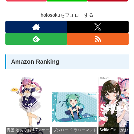
holosokuをフォローする
Amazon Ranking
壽屋 湊あくあ 1/7スケール PVC製 塗装済み完成品フィギュア PP942
ブシロード ラバーマットコレクション Vol.851 ホロラ
Selfie Girl がお