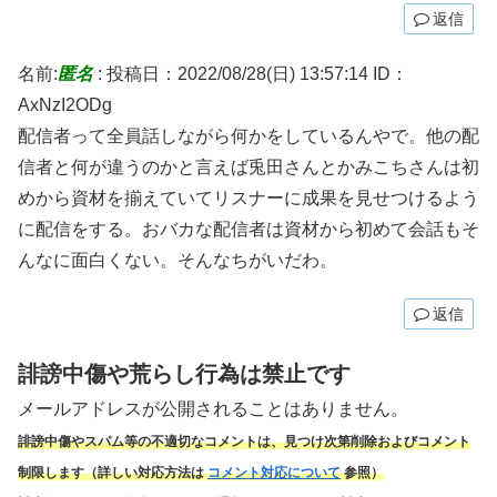
返信
名前:
匿名
:
投稿日：2022/08/28(日) 13:57:14
ID：
AxNzI2ODg
配信者って全員話しながら何かをしているんやで。他の配
信者と何が違うのかと言えば兎田さんとかみこちさんは初
めから資材を揃えていてリスナーに成果を見せつけるよう
に配信をする。おバカな配信者は資材から初めて会話もそ
んなに面白くない。そんなちがいだわ。
返信
誹謗中傷や荒らし行為は禁止です
メールアドレスが公開されることはありません。
誹謗中傷やスパム
等の不適切なコメントは、見つけ次第削除およびコメント
制限します（詳しい対応方法は
コメント対応について
参照）