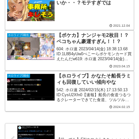
いか・・？モテすぎでは
2021.12.04
【ポケカ】ナンジャモ2枚目！？
ホロライブ3期生
ペコちゃん豪運すぎん！！？
604: ホロ速 2023/04/14(金) 18:38:13.68
ID:1L8B4yUw0ぺこーらポケモンカード買
えたんだw619: ホロ速 2023/04/14(金)
18:58:08.88 ID:qXA5Ewbd0毎回戦争だな
2023.04.15
んだ話...
【ホロライブ】かなたそ船長ラミ
ホロライブ3期生
ィも回復していい傾向やな
542: ホロ速 2024/02/15(木) 17:13:50.13
ID:CysU2Xfn0【速報】船長の食道つるつ
るクレーターできてた食道、ツルツルに
なってた😭✨咳と痰の薬もらいました💊
2024.02.15
今日はちょっと収録もあるし、安静にし
とこ🏴‍☠️—...