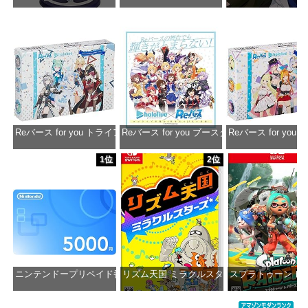
価格：¥13,356
価格：¥2,530
価格：¥2
Reバース for you トライアルデッキ ホロライブプロダクション ver.ホ
Reバース for you ブースターパック ホロラ
Reバース for y
価格：¥1,650
価格：¥2,980
価格：¥1
1位
2位
ニンテンドープリペイド番号 5000円|オンラインコード版
リズム天国 ミラクルスターズ -Switch
スプラトゥーン レイダ
価格：¥5,000
価格：¥5,645
価格：¥6