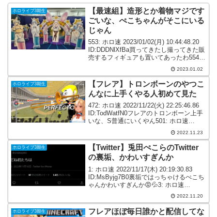
【最速組】造形とか着物マジです
ホロライブ3期生
ごいな、ぺこちゃんがそこにいる
じゃん
553: ホロ速 2023/01/02(月) 10:44:48.20
ID:DDDNlXfBa買ってきたし撮ってきた販
売するフィギュアも置いてあったわ554:
ホロ速 2023/01/02(月) 10:46:08.36
2023.01.02
ID:LaeHyoq...
【フレア】トロンボーンのやつこ
ホロライブ3期生
んなに上手くやる人初めて見た
472: ホロ速 2022/11/22(火) 22:25:46.86
ID:TodWatfN0フレアのトロンボーン上手
いな、S普通にいくやん501: ホロ速
2022/11/22(火) 22:29:37.20
2022.11.23
ID:OvpW2RY60トロン...
【Twitter】兎田ぺこらのTwitter
ホロライブ3期生
の裏垢、かわいすぎんか
1: ホロ速 2022/11/17(木) 20:19:30.83
ID:MsByjg7B0裏垢ではっちゃけるぺこち
ゃんかわいすぎんか😡💦3: ホロ速
2022/11/17(木) 20:20:33.10 ID:jNgPYgj50
2022.11.20
ミオしゃのsa...
フレアほぼ毎日誰かと配信してな
ホロライブ3期生