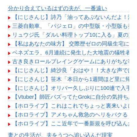
分かり合えているはずの夫が、一番遠い
【にじさんじ】詩乃「油ってあぶないんだよ！油
三菱自動車、「パジェロ」の中型版・小型版も発
リュウジ氏「ダルい料理トップ10に入る」夏の定
【私はあなたの味方】 交際歴ゼロの同級生宅に唐揚
ベネズエラ、6月連続に発生した大地震の犠牲者が「
古き良きロールプレイングゲームにありがちな事
【にじさんじ】綺沙良「おはや！！大きな声では
【にじさんじ】笹木「本日から1週間ほど里に帰
【にじさんじ】オリバー久しぶりに100連で入手
【Vtuber】師匠バズってたGrokに自分の気
【ホロライブ】これはこれでちょっと裏来いよに
【ホロライブ】アメちゃん救急のヘリをパクる→落下【
【ホロライブ】ここ近年で一番新規を呼び込んだ
Powered by livedoor 相互RSS
妻との生活が、夫をうつへ追い込んだ現実