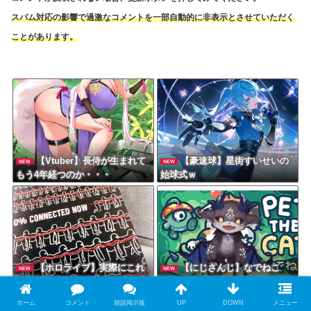
スパム対応の影響で過激なコメントを一部自動的に非表示とさせていただく
ことがあります。
【Vtuber】長侍が生まれて
【豪速球】星街すいせいの
NEW
NEW
もう4年経つのか・・・
始球式ｗ
【ホロライブ】実際にこれ
【にじさんじ】なでねこ
NEW
NEW
で栄養が獲られるのかどうか
じゃなくて なであくま！でび
でび・でびるの魅力！
ホーム
コメント
雑談掲示板
UP
DOWN
メニュー