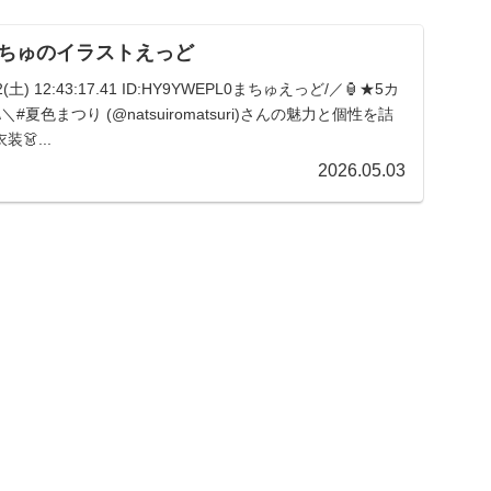
ちゅのイラストえっど
02(土) 12:43:17.41 ID:HY9YWEPL0まちゅえっど/／🏮★5カ
#夏色まつり (@natsuiromatsuri)さんの魅力と個性を詰
👗...
2026.05.03