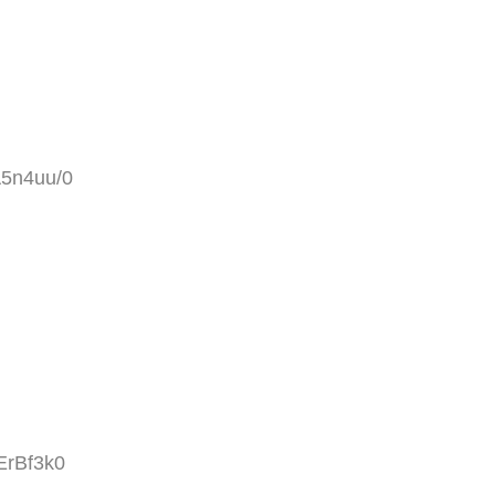
A5n4uu/0
ErBf3k0