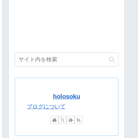
ボも解禁したほうがいいよ
様！
よなｗ
dとiPhoneで違うと話題に……
。
映してしまうｗｗｗｗｗｗ
たら、俺が『みいちゃんと山田さん』のアニメ監督やります」
！！見守りはリクムん！！【紅蓮罰まる/ぶいぱい】[2026.08.06]
りたたみ傘『傘で草』『晴れてても雨降りそう』
「なかよくなれるかな？！」【8/7(金)20:00】
holosoku
です。買って下さい。」→結果・・・
ブログについて

ボも解禁したほうがいいよ
ボも解禁したほうがいいよ