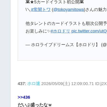
👾★5カードイラスト初公開👾
\＼
#常闇トワ
(
@tokoyamitowa
)さんの魅
他タレントのカードイラストも順次公開予
お楽しみに✨
#ホロドリ
pic.twitter.com/u
— ホロライブドリームス【ホロドリ】 (@holol
437:
ホロ速
2026/05/09(土) 12:09:00.71 ID:j
>>436
だいぶ盛ったなｗ