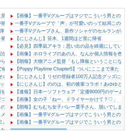
に見える
【画像】一番手Vグループはマジでこういう男とのコラ
が発掘される。クルタ族の虐殺犯人がツェリードニヒだった模
一番手Vグループで「声」が可愛いのって結局この子だ
2弾！「最近は焼肉屋で最初にビールを頼むくらい好き」
一番手Vグループさん、新作ソシャゲのセルランがAndroi
発表！！本日18時に詳細公開
【にじさんじ】笹木、1週間ほど里に帰省
【必見】四季凪アキラ：思い出の品を綺麗にしていく
配信実況可】
【画像】ホロライブのあの人、なんか個人情報を色々
やらかしで観客が避難する事態にｗｗｗｗ
【朗報】大物アニメ監督「もし降板ということになっ
で確定！クロロの演劇のせいで2人も無駄死ににwwww
【Poppy Playtime Chapter5】ついにここまで来た
その分商品代を値上げするわ」
【にじさんじ】リゼの登録者100万人記念グッズに折
ッッッッッッッッッッッッ！
【にじさんじ】ののは、初の後輩コラボ！あゆゆとおはなし
利を目指してアクセル全開なのら！！！
【速報】日本一ソフトウェア「定価9000円のゲーム
でコラボ！
【画像】女の子「ねー、ドライヤーかけて？♡」
るのにお前らときたら……
【朗報】むちむち女子バレー選手さん、脱いでしまう
あるか????
【画像】一番手Vグループはマジでこういう男とのコラ
VE』愛知公演のレポがこちら
【画像】一番手Vグループはマジでこういう男とのコラ
ったマジラボうるさくて草