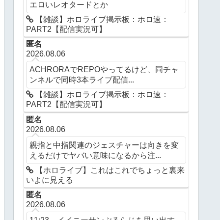
エロいレオタードとか
【雑談】ホロライブ掲示板：ホロ速：
PART2【配信実況可】
匿名
2026.08.06
ACHRORAでREPOやってるけど、同チャ
ンネルで同時3本ライブ配信...
【雑談】ホロライブ掲示板：ホロ速：
PART2【配信実況可】
匿名
2026.08.06
親指と中指関連のジェスチャーは向きを変
えるだけでヤバい意味になるから注...
【ホロライブ】これはこれでちょっと裏来
いよに見える
匿名
2026.08.06
11:23 イイニーサンぶるらじを思い出す