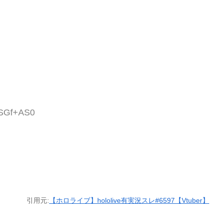
PSGf+AS0
引用元:
【ホロライブ】hololive有実況スレ#6597【Vtuber】