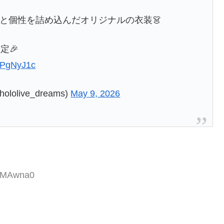
力と個性を詰め込んだオリジナルの衣装👗
定🎉
tQPgNyJ1c
ive_dreams)
May 9, 2026
2XMAwna0