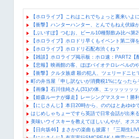
【ホロライブ】これはこれでちょっと裏来いよ
【衝撃】ハンターハンター、とんでもねえ伏線
【ぶいすぽ】つむお、ビール10種類飲み比べ第
【ホロライブ】ホロドリ早くもイベント第二弾を
【ホロライブ】ホロドリ石配布渋くね？
【雑談】ホロライブ掲示板：ホロ速：PART2【
【悲報】映画館の客、ほぼバイオテロレベルの
【衝撃】クルタ族虐 殺の犯人、ツェリードニヒ
町の弁当屋「申し訳ないが消費税1%になったら
【画像】石川佳純さん(31)の体、エッッッッッ
【姫森ルーナが爆走】レーシングマスター！勝
【にじさんじ】本日20時から、ののはとあゆゆ
はじめしゃちょーですら英語で日常会話が出来
美味いウイスキーを教えてほしいんやが、オススメ
【日向坂46】まさかの楽曲も披露！『三期生LI
【にじさんじ】有言実行SMCPEAK！幽霊にな