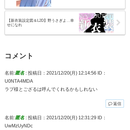
【新衣装設定図＆L2D】野うさぎよ…幸
せになれ
コメント
名前:
匿名
:
投稿日：2021/12/20(月) 12:14:56
ID：
U0NTA4MDA
ラプ様とござるは呼んでくれるかもしれない
返信
名前:
匿名
:
投稿日：2021/12/20(月) 12:31:29
ID：
UwMzUyNDc