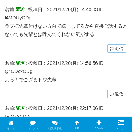
名前:
匿名
:
投稿日：2021/12/20(月) 14:40:03
ID：
I4MDUyODg
ラプ様先輩付けない方向で統一してるから直接会話すると
なっても先輩とは呼んでくれない気がする
返信
名前:
匿名
:
投稿日：2021/12/20(月) 14:56:56
ID：
Q4ODcxODg
よっ！でござるトワ先輩！
返信
名前:
匿名
:
投稿日：2021/12/20(月) 22:17:06
ID：
kwMzY5MjY
6期生の中で、先輩を雑に殴れそうなタイプのメンバーい
ホーム
コメント
雑談掲示板
UP
DOWN
メニュー