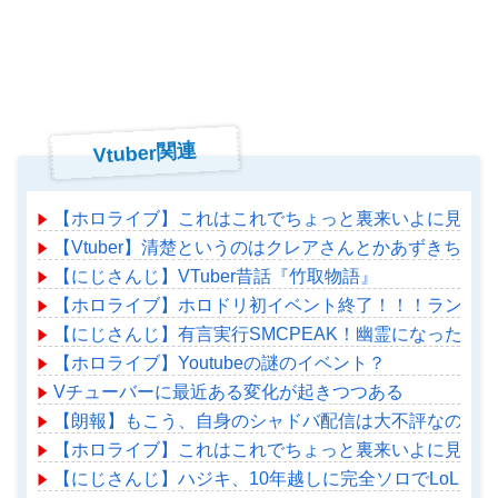
Vtuber関連
【ホロライブ】これはこれでちょっと裏来いよに見える
【Vtuber】清楚というのはクレアさんとかあずきちとか
【にじさんじ】VTuber昔話『竹取物語』
【ホロライブ】ホロドリ初イベント終了！！！ランキン
【にじさんじ】有言実行SMCPEAK！幽霊になったマ
【ホロライブ】Youtubeの謎のイベント？
Vチューバーに最近ある変化が起きつつある
【朗報】もこう、自身のシャドバ配信は大不評なのにM
【ホロライブ】これはこれでちょっと裏来いよに見える
【にじさんじ】ハジキ、10年越しに完全ソロでLoLダ