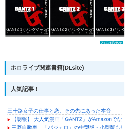
GANTZ 1 (ヤングジャンプコミックスDIGITAL)
GANTZ 2 (ヤングジャンプコミックスDIGITAL
GANTZ 3 (ヤング
価格：¥100
価格：¥100
価格：
ホロライブ関連書籍(DLsite)
人気記事！
三十路女子の仕事と恋、その先にあった本音
【朗報】 大人気漫画「GANTZ」がAmazonでな
三菱自動車、「パジェロ」の中型版・小型版も発