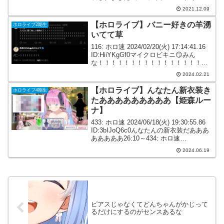
デン毎日ライブ配信決定！VTuberグルー
2021.12.09
プ「#ホロライブ」の7名が12/15まで...
【ホロライブ】バニー好きの羊湧
ホロライブ2期生
いてて草
116: ホロ速 2024/02/20(火) 17:14:41.16
ID:HiiYKgGf0マイクロビキニ😏みん
な！！！！！！！！！！！！！！！！！
！！！スバルに着て欲しい服教え
2024.02.21
て！！！！！！！！！！！！！！！！！
！！！！！！！！！！！！...
【ホロライブ】んなたん新衣装き
ホロライブ4期生
たあああああああああ【姫森ルー
ナ】
433: ホロ速 2024/06/18(火) 19:30:55.86
ID:3bIJoQ6c0んなたんの新衣装だあああ
あああああ26:10～434: ホロ速
2024/06/18(火) 19:31:05.53
2024.06.19
ID:WWnKJTyy0んなた...
ピアスじゃなくてどんちゃんがかじって
るだけにするのがセンスあるな