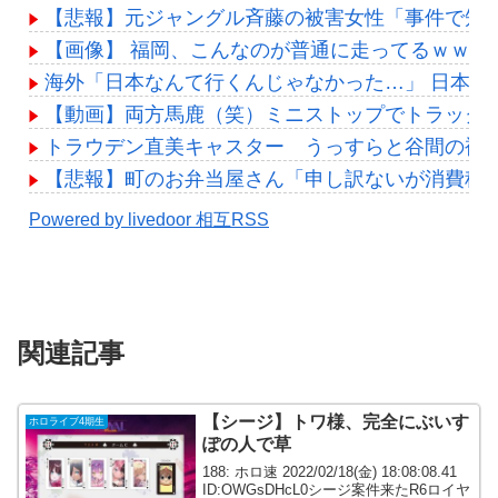
【悲報】元ジャングル斉藤の被害女性「事件で知名度
【画像】 福岡、こんなのが普通に走ってるｗｗ
海外「日本なんて行くんじゃなかった…」 日本
【動画】両方馬鹿（笑）ミニストップでトラックと
トラウデン直美キャスター うっすらと谷間の裾野
【悲報】町のお弁当屋さん「申し訳ないが消費税
Powered by livedoor 相互RSS
関連記事
【シージ】トワ様、完全にぶいす
ホロライブ4期生
ぽの人で草
188: ホロ速 2022/02/18(金) 18:08:08.41
ID:OWGsDHcL0シージ案件来たR6ロイヤ