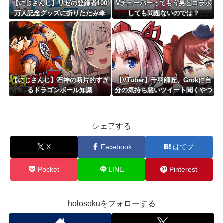
【にじさんじ】リゼの登録者100
Vチューバーってもう男とコラボ
万人記念グッズに折りたたみ傘
しても問題ないのでは？
『傘で草』『晴れてても雨降りそ
う』
【にじさんじ】石神の断片的すぎ
【VTuber】千羽師匠、Grokに自
るドラゴンボール知識
分の気持ち悪いツイート聞くやつ
やってるのかなって思ったら相手
鴨神やんけ
シェアする
X
Facebook
はてブ
Pocket
LINE
Pinterest
holosokuをフォローする