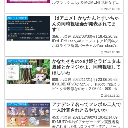
ルフラッシュ by X-MOMENT花芽なずな
(@nazuna_kaga)うるか(@ow_uruca)常闇
2022.02.19
トワ(@toko...
【dアニメ】かなたんとすいちゃ
ホロライブ0期生
んの同時視聴会が発表されてま
す！
356: ホロ速 2022/08/30(火) 18:42:20.92
ID:rl+FrH+sa＼#dアニメストア10周年／
ホロライブ所属バーチャルYouTuberの二
人の同時視聴会の日程を発表✨📺
2022.08.30
@amanekanatach 9/15（木...
かなたそもののけ姫とラピュタ未
ホロライブ4期生
履修とかマジかよ、同時視聴して
ほしいわ
808: ホロ速 2022/11/21(月) 23:06:29.63
ID:010B/XPv0かなたそ、もののけ姫とラ
ピュタ未履修なのか～2:06:04～809: ホロ
速 2022/11/21(月) 23:06:50.43
2022.11.22
ID:z5LCW...
アナデン７名ってフレポル二人で
ホロライブ0期生
一人計算されとるやないか
453: ホロ速 2021/12/09(木) 19:42:14.09
ID:MUTOdUhg0アナザーエデン実況者発
表されました#ホロライブ × #アナザーエ