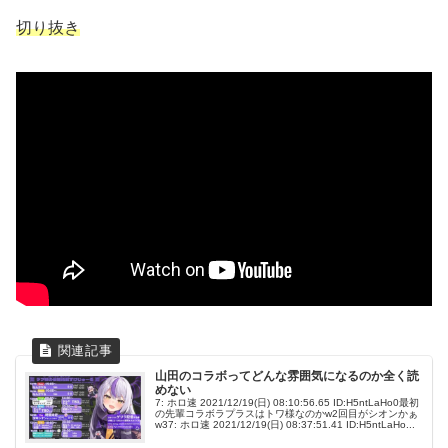
切り抜き
山田のコラボってどんな雰囲気になるのか全く読
めない
7: ホロ速 2021/12/19(日) 08:10:56.65 ID:H5ntLaHo0最初
の先輩コラボラプラスはトワ様なのかw2回目がシオンかぁ
w37: ホロ速 2021/12/19(日) 08:37:51.41 ID:H5ntLaHo...