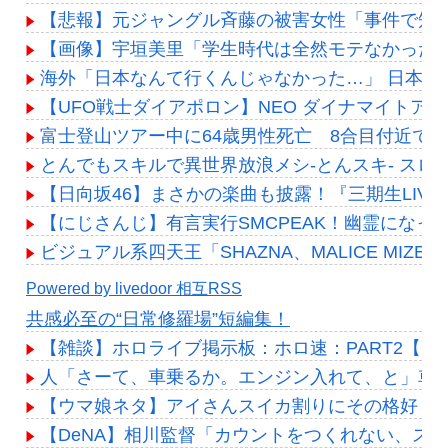
【悲報】元ジャングル斉藤の被害女性「事件で知名度
【画像】宇垣美里「学生時代は全然モテなかったです」←
海外「日本なんて行くんじゃなかった…」 日本
【UFO戦士ダイアポロン】NEO ダイナマイトア
富士登山ツアー中に64歳男性死亡 8合目付近で
とんでもスキルで異世界放浪メシ-とんスキ- スロッ
【日向坂46】まさかの楽曲も披露！『三期生LIV
【にじさんじ】有言実行SMCPEAK！幽霊になっ
ビジュアル系四天王「SHAZNA、MALICE MIZER、La’
Powered by livedoor 相互RSS
共感必至の“日常修羅場”短編集！
【雑談】ホロライブ掲示板：ホロ速：PART2【配
人「さーて、車乗るか。エンジン入れて、と」車
【ウマ娘ネタ】アイさんスイカ割りにその格好し
【DeNA】相川監督「カウントをつくれない、ス