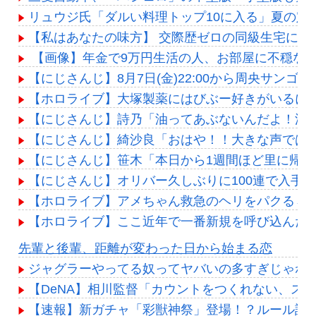
リュウジ氏「ダルい料理トップ10に入る」夏の定
【私はあなたの味方】 交際歴ゼロの同級生宅に唐揚
【画像】年金で9万円生活の人、お部屋に不穏な
【にじさんじ】8月7日(金)22:00から周央サンゴ
【ホロライブ】大塚製薬にはびぶー好きがいるに
【にじさんじ】詩乃「油ってあぶないんだよ！油
【にじさんじ】綺沙良「おはや！！大きな声では
【にじさんじ】笹木「本日から1週間ほど里に帰
【にじさんじ】オリバー久しぶりに100連で入手
【ホロライブ】アメちゃん救急のヘリをパクる→落下【
【ホロライブ】ここ近年で一番新規を呼び込んだ
Powered by livedoor 相互RSS
先輩と後輩、距離が変わった日から始まる恋
ジャグラーやってる奴ってヤバいの多すぎじゃね
【DeNA】相川監督「カウントをつくれない、ス
【速報】新ガチャ「彩獣神祭」登場！？ルール詳細