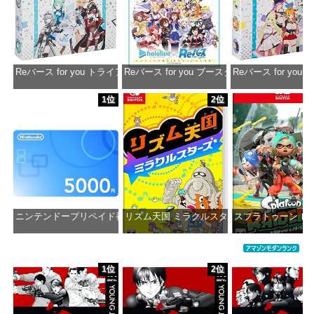
Reバース for you トライアルデッキ ホロライブプロダクション ver.ホ
Reバース for you ブースターパック ホロラ
Reバース for y
価格：¥1,650
価格：¥2,980
価格：¥1
1位
2位
ニンテンドープリペイド番号 5000円|オンラインコード版
リズム天国 ミラクルスターズ -Switch
スプラトゥーン レイダ
価格：¥5,000
価格：¥5,645
価格：¥6
1位
2位