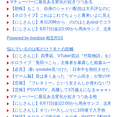
Vチューバーに最近ある変化が起きつつある
【朗報】もこう、自身のシャドバ配信は大不評なのにMR
【ホロライブ】これはこれでちょっと裏来いよに見える
【にじさんじ】本日20時から、ののはとあゆゆでコラボ
【にじさんじ】8月7日(金)22:00から周央サンゴ、志摩
Powered by livedoor 相互RSS
悩んでいるのは私だけ？夫との距離
【にじさんじ】 四季凪、VTuber昔話『竹取物語』
ホロライブ「兎田ぺこら」主催者を暴露した姫森ルーナ「
【必見】 凄いyoutube見つけた：日本中を熱狂させ
【ゲーム脳】昔は多くあった「ゲーム叩き」が世の中から殆
【悲報】『フレネミー』という女さんしか使わないワー
【悲報】PSVITATV、高騰して3万越えになるｗｗｗｗ
Vチューバーに最近ある変化が起きつつある他
【にじさんじ】8月7日(金)22:00から周央サンゴ、志摩
【にじさんじ】オリバー久しぶりに100連で入手他
【雑談】ホロライブ掲示板：ホロ速：PART2【配信実況