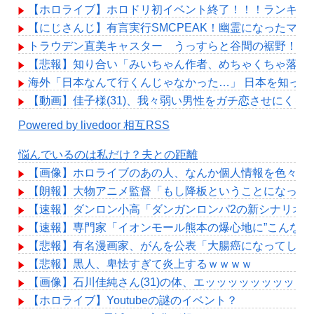
【ホロライブ】ホロドリ初イベント終了！！！ランキン
【にじさんじ】有言実行SMCPEAK！幽霊になったマジ
トラウデン直美キャスター うっすらと谷間の裾野！！【
【悲報】知り合い「みいちゃん作者、めちゃくちゃ落ち
海外「日本なんて行くんじゃなかった…」 日本を知っ
【動画】佳子様(31)、我々弱い男性をガチ恋させにくるwwwww
Powered by livedoor 相互RSS
悩んでいるのは私だけ？夫との距離
【画像】ホロライブのあの人、なんか個人情報を色々映
【朗報】大物アニメ監督「もし降板ということになった
【速報】ダンロン小高「ダンガンロンパ2の新シナリオ
【速報】専門家「イオンモール熊本の爆心地に”こんなも
【悲報】有名漫画家、がんを公表「大腸癌になってしま
【悲報】黒人、卑怯すぎて炎上するｗｗｗｗ
【画像】石川佳純さん(31)の体、エッッッッッッッッッ
【ホロライブ】Youtubeの謎のイベント？