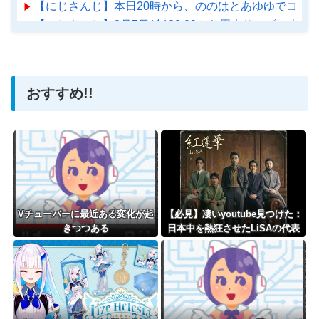
【にじさんじ】本日20時から、ののはとあゆゆでコラ
【にじさんじ】8月7日(金)22:00から周央サンゴ、志
【ホロライブ】アメちゃん救急のヘリをパクる→落下【ho
おすすめ!!
Powered by livedoor 相互RSS
Vチューバーに最近ある変化が起
【必見】凄いyoutube見つけた：
きつつある
日本中を熱狂させたLiSAの代表
曲「紅蓮華」！アニメ『鬼滅の
刃』OPとして社会現象を巻き起
こした名曲のエネルギー