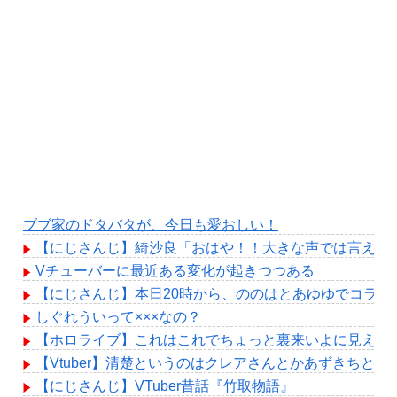
ブブ家のドタバタが、今日も愛おしい！
【にじさんじ】綺沙良「おはや！！大きな声では言えな
Vチューバーに最近ある変化が起きつつある
【にじさんじ】本日20時から、ののはとあゆゆでコラボ
しぐれういって×××なの？
【ホロライブ】これはこれでちょっと裏来いよに見える
【Vtuber】清楚というのはクレアさんとかあずきちとかエ
【にじさんじ】VTuber昔話『竹取物語』