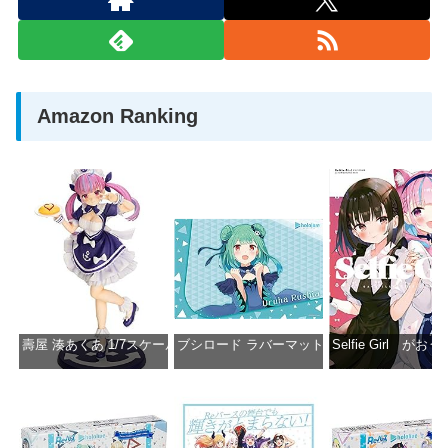
Amazon Ranking
壽屋 湊あくあ 1/7スケール PVC製 塗装済み完成品フィギュア PP942
ブシロード ラバーマットコレクション Vol.851 ホロラ
Selfie Girl がお
価格：¥13,356
価格：¥2,530
価格：¥2