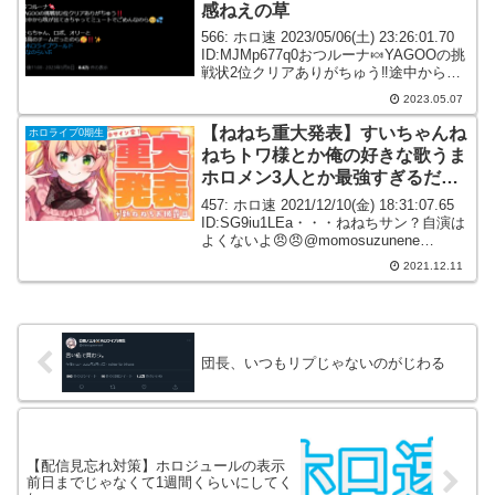
感ねえの草
566: ホロ速 2023/05/06(土) 23:26:01.70
ID:MJMp677q0おつルーナ🍬YAGOOの挑
戦状2位クリアありがちゅう‼️途中から咳
が出てきちゃってミュートでごめんなの
2023.05.07
ら🥹💦そらちゃん、ロボ、オリーと最高
のチーム...
【ねねち重大発表】すいちゃんね
ホロライブ0期生
ねちトワ様とか俺の好きな歌うま
ホロメン3人とか最強すぎるだ
ろ…
457: ホロ速 2021/12/10(金) 18:31:07.65
ID:SG9iu1LEa・・・ねねちサン？自演は
よくないよ😠😠@momosuzunene
pic.twitter.com/sK38MXhWjV— 常闇トワ
2021.12.11
👾EYE歌ってみ...
団長、いつもリプじゃないのがじわる
【配信見忘れ対策】ホロジュールの表示
前日までじゃなくて1週間くらいにしてく