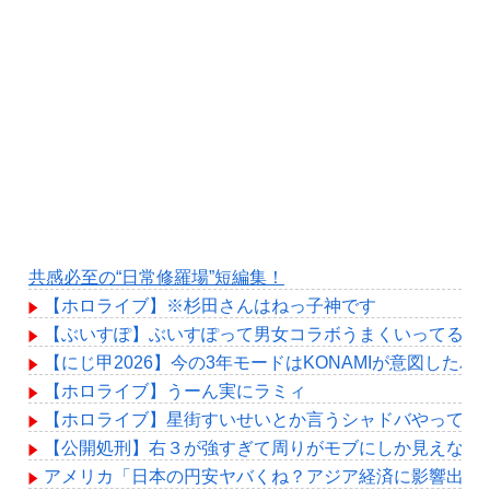
共感必至の“日常修羅場”短編集！
【ホロライブ】※杉田さんはねっ子神です
【ぶいすぽ】ぶいすぽって男女コラボうまくいってるよ
【にじ甲2026】今の3年モードはKONAMIが意図した
【ホロライブ】うーん実にラミィ
【ホロライブ】星街すいせいとか言うシャドバやってる
【公開処刑】右３が強すぎて周りがモブにしか見えない女子の集
アメリカ「日本の円安ヤバくね？アジア経済に影響出る