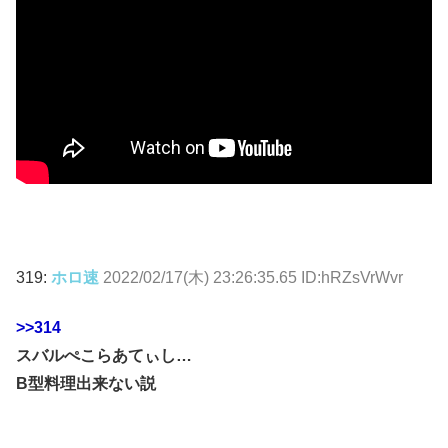
319:
ホロ速
2022/02/17(木) 23:26:35.65 ID:hRZsVrWvr
>>314
スバルぺこらあてぃし…
B型料理出来ない説