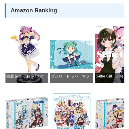
Amazon Ranking
壽屋 湊あくあ 1/7スケール PVC製 塗装済み完成品フィギュア PP942
ブシロード ラバーマットコレクション Vol.851 ホロラ
Selfie Girl がお
価格：¥13,356
価格：¥2,530
価格：¥2