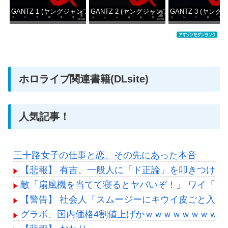
GANTZ 1 (ヤングジャンプコミックスDIGITAL)
GANTZ 2 (ヤングジャンプコミックスDIGITAL
GANTZ 3 (ヤング
価格：¥100
価格：¥100
価格：
ホロライブ関連書籍(DLsite)
人気記事！
三十路女子の仕事と恋、その先にあった本音
【悲報】 有吉、一般人に「ド正論」を叩きつけて
敵「扇風機を当てて寝るとヤバいぞ！」 ワイ「大
【警告】 社会人「スムージーにキウイ皮ごと入れ
グラボ、国内価格4割値上げかｗｗｗｗｗｗｗｗｗ