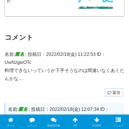
れ
コメント
名前:
匿名
:
投稿日：2022/02/18(金) 11:22:53
ID：
UwNzgwOTc
料理できないっていうか下手そうなのは間違いなくあくた
んかな…
返信
名前:
匿名
:
投稿日：2022/02/18(金) 12:07:34
ID：
IyMTQzMTg
料理下手がやりがちな間違いを全部やっていくあくた
ホーム
コメント
雑談掲示板
UP
DOWN
メニュー