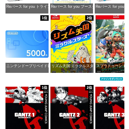
Reバース for you トライアルデッキ ホロライブプロダクション ver.ホ
Reバース for you ブースターパック ホロラ
Reバース for y
価格：¥1,650
価格：¥2,980
価格：¥1
1位
2位
ニンテンドープリペイド番号 5000円|オンラインコード版
リズム天国 ミラクルスターズ -Switch
スプラトゥーン レイダ
価格：¥5,000
価格：¥5,645
価格：¥6
1位
2位