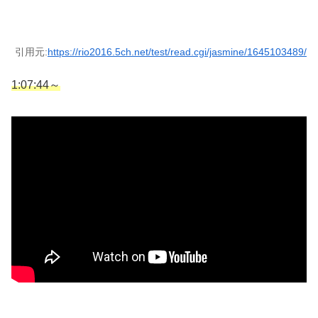
引用元:
https://rio2016.5ch.net/test/read.cgi/jasmine/1645103489/
1:07:44～