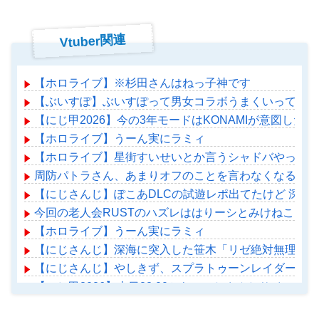
Vtuber関連
【ホロライブ】※杉田さんはねっ子神です
【ぶいすぽ】ぶいすぽって男女コラボうまくいってるよ
【にじ甲2026】今の3年モードはKONAMIが意図した
【ホロライブ】うーん実にラミィ
【ホロライブ】星街すいせいとか言うシャドバやってる
周防パトラさん、あまりオフのことを言わなくなる？
【にじさんじ】ぽこあDLCの試遊レポ出てたけど 深
今回の老人会RUSTのハズレははりーシとみけねこだ
【ホロライブ】うーん実にラミィ
【にじさんじ】深海に突入した笹木「リゼ絶対無理だわ
【にじさんじ】やしきず、スプラトゥーンレイダース本
【にじ甲2026】本日22:00から、にじさんじサイレン甲
【ホロライブ】アメちゃん救急のヘリをパクる→落下【ho