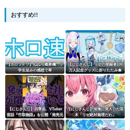
おすすめ!!
Powered by livedoor 相互RSS
【ホロライブ】ねねち概要欄、小
【にじさんじ】リゼの登録者100
学生並みの感想で草
万人記念グッズに折りたたみ傘
『傘で草』『晴れてても雨降りそ
う』
【にじさんじ】四季凪、VTuber
【にじさんじ】深海に突入した笹
昔話『竹取物語』を公開「発売元
木「リゼ絶対無理だわ」
の会社が閉鎖している数十年前の
レトロゲームの配信許諾を持って