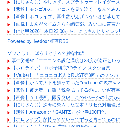
【にじさんじ】やしきず、スプラトゥーンレイダース本
【悲報】モンゴル人、アニメを見て泣く「なんでみんな
【画像】ホロライブ、再生数がえげつないほど落ちてし
【画像】まんがタイムきらら編集部、みい山に苦言か？
【にじ甲2026】本日22:00から、にじさんじサイレン甲子
Powered by livedoor 相互RSS
ゾッとして、ほろりとする奇妙な物語。
厚生労働省「エアコンの設定温度は28度が適正というデ
【ホロライブ】 ロボ子海底3Dライブ スクショ集
【Vtuber】 「ニコニコ老人会RUST第3回」のメンバー
【画像】かつて天下を獲っていたYouTuberの現在ｗｗｗ
【悲報】被災者、正論「税金払ってるのに、いざ有事に
【画像】ＡＩ漫画、限界突破 この4ページの出力が3分
【にじさんじ】深海に突入した笹木「リゼ絶対無理だわ
【朗報】Amazonで「GANTZ」が全巻100円他
【ホロライブ】船持ってないってずっと言ってるのに何
【にじさんじ】VTuber昔話『竹取物語』他