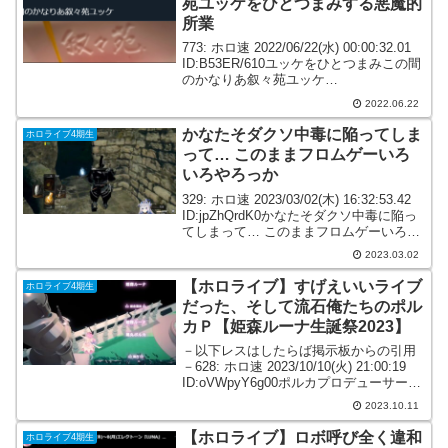
苑ユッケをひとつまみする悪魔的
所業
773: ホロ速 2022/06/22(水) 00:00:32.01
ID:B53ER/610ユッケをひとつまみこの間
のかなりあ叙々苑ユッケ
pic.twitter.com/jAFPfcOJ4X— 天音かな
2022.06.22
た💫Drain歌ってみた投稿💙 (...
かなたそダクソ中毒に陥ってしま
ホロライブ4期生
って… このままフロムゲーいろ
いろやろっか
329: ホロ速 2023/03/02(木) 16:32:53.42
ID:jpZhQrdK0かなたそダクソ中毒に陥っ
てしまって… このままフロムゲーいろい
ろやろっか332: ホロ速 2023/03/02(木)
2023.03.02
16:34:54.46 ID...
【ホロライブ】すげえいいライブ
ホロライブ4期生
だった、そして流石俺たちのポル
カＰ【姫森ルーナ生誕祭2023】
－以下レスはしたらば掲示板からの引用
－628: ホロ速 2023/10/10(火) 21:00:19
ID:oVWpyY6g00ポルカプロデューサー有
能です630: ホロ速 2023/10/10(火)
2023.10.11
21:00:23 ID:x6Pwh4r...
【ホロライブ】ロボ呼び全く違和
ホロライブ4期生