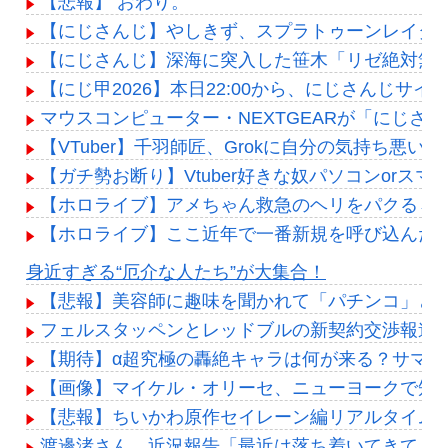
【悲報】 おわり。
【にじさんじ】やしきず、スプラトゥーンレイダ
【にじさんじ】深海に突入した笹木「リゼ絶対無
【にじ甲2026】本日22:00から、にじさんじサイ
マウスコンピューター・NEXTGEARが「にじさ
【VTuber】千羽師匠、Grokに自分の気持ち
【ガチ勢お断り】Vtuber好きな奴パソコンor
【ホロライブ】アメちゃん救急のヘリをパクる→落下【
【ホロライブ】ここ近年で一番新規を呼び込んだ
Powered by livedoor 相互RSS
身近すぎる“厄介な人たち”が大集合！
【悲報】美容師に趣味を聞かれて「パチンコ」と
フェルスタッペンとレッドブルの新契約交渉報道
【期待】α超究極の轟絶キャラは何が来る？サマー
【画像】マイケル・オリーセ、ニューヨークで知ら
【悲報】ちいかわ原作セイレーン編リアルタイム
渡邊渚さん、近況報告「最近は落ち着いてきてま