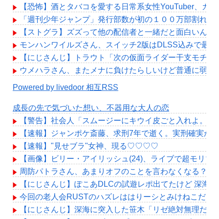
【恐怖】酒とタバコを愛する日常系女性YouTuber、ガ
「週刊少年ジャンプ」発行部数が初の１００万部割れ 
【ストグラ】ズズって他の配信者と一緒だと面白いんだ
モンハンワイルズさん、スイッチ2版はDLSS込みで最大1
【にじさんじ】トラウト「次の仮面ライダー干支モチーフ
ウメハラさん、またメナに負けたらしいけど普通に弱め
Powered by livedoor 相互RSS
成長の先で気づいた想い、不器用な大人の恋
【警告】社会人「スムージーにキウイ皮ごと入れよ。こ
【速報】ジャンポケ斎藤、求刑7年で逝く。実刑確実か
【速報】"見せブラ"女神、現る♡♡♡♡
【画像】ビリー・アイリッシュ(24)、ライブで超モリ
周防パトラさん、あまりオフのことを言わなくなる？
【にじさんじ】ぽこあDLCの試遊レポ出てたけど 深海
今回の老人会RUSTのハズレははりーシとみけねこだな
【にじさんじ】深海に突入した笹木「リゼ絶対無理だわ