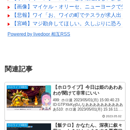
【画像】マイケル・オリーセ、ニューヨークで知ら
【悲報】ワイ「お、ワイの町でテスラが求人出し
【宮崎】マジ勘弁してほしい。久しぶりに恐ろし
Powered by livedoor 相互RSS
関連記事
【ホロライブ】今日は姫のあわあ
ホロライブ4期生
わが聞けて非常にいい
499: ホロ速 2023/05/01(月) 15:00:40.23
ID:GTPXkKyj0んなああああああああああ
あ510: ホロ速 2023/05/01(月) 15:16:11.14
ID:TAjWrtxfa姫様草14:56～512:...
2023.05.02
【飯テロ】かなたん、深夜に叙々
ホロライブ4期生