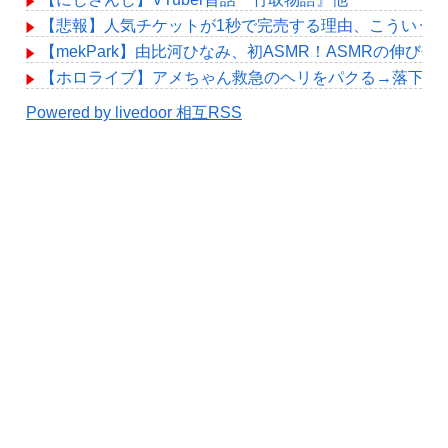
【悲報】人気チケットが1秒で完売する理由、こういう
【mekPark】由比河ひなみ、初ASMR！ASMRの伸び代
【ホロライブ】アメちゃん救急のヘリをパクる→落下【hol
Powered by livedoor 相互RSS