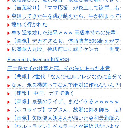
【言葉狩り】「ママ応援」が炎上して謝罪…もう
突進してきた牛を跳び越えたら、牛が固まって動
連れて行かれた
車を逆接続した結果ｗｗｗ 高級車持ちの先輩、C
【画像】デカすぎる女、体脂肪率50%超えがブクブ
広瀬章人九段、挑決前日に親子ケンカ 「世間も
Powered by livedoor 相互RSS
三十路女子の仕事と恋、その先にあった本音
【悲報】Z世代「なんでセルフレジなのに自分で
なぁ、永久機関ってなんで絶対に作れないん？他
【速報】 中国、ガチで逝く
【画像】最新のライザ、まだイケるｗｗｗｗｗ
【ホロライブ】フブさん、故郷に錦を飾る 広島
【画像】矢吹健太朗さんが描いた令和最新版の『
【ウルトラマン】ベムラーとか最近見ないよな