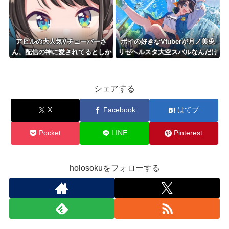
きてください」
アヒルの大人気Vチューバーさ
ボイの好きなVtuberが月ノ美兎
ん、配信の神に愛されてるとしか
リゼヘルスタ大空スバルなんだけ
思えない確率の偏りｗ
どどんなイメージ？
シェアする
X
Facebook
はてブ
Pocket
LINE
Pinterest
holosokuをフォローする