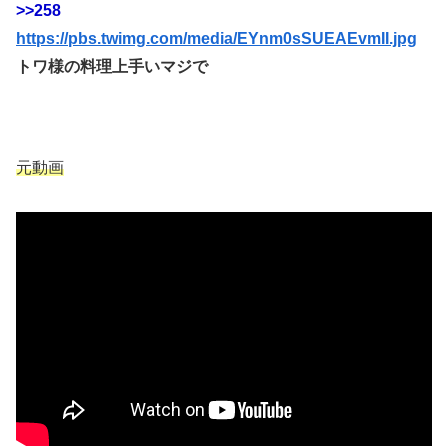
>>258
https://pbs.twimg.com/media/EYnm0sSUEAEvmII.jpg
トワ様の料理上手いマジで
元動画