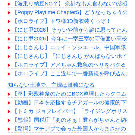
【波乗り納豆NG？】 余計なもん食わないで納豆
【Poppy Playtime Chapter5】どうなっち
【ホロライブ】トワ様3D新衣装くっぞ！
【にじ甲2026】そういや前から謎に思ってたん
【にじ甲2026】今年は一塁三塁の守備固い高校多
【にじさんじ】ニュイ・ソシエール、中国軍隊ダンス
【にじさんじ】「にじさんじ がんばらないボイス」「に
【ホロライブ】アメちゃん救急のヘリをパクる→落下【
【ホロライブ】ここ近年で一番新規を呼び込んだ
Powered by livedoor 相互RSS
知らない土地で、主婦は孤独になる
【草】彩獣神祭のためにBOX整理したらクロムが…ｷﾀ━
【動画】日本を応援するチアガールの健康的下半身
【トミカ ジョブレイバー】「ライジングポリスブレ
【怒報】国税庁「あのさぁ！君らがちゃんと納税してく
【驚愕】マチアプで会った外国人からまさかの『