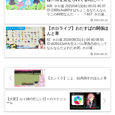
609: ホロ速 2022/04/13(水) 00:01:46.07
ID:236RvAaW0すばちょこるなたんなん
でこの時間なんだ・・・？657: ホロ速
2022/04/13(水) 00:08:27.94
2022.04.13
ID:+X+VFfbg0あじま...
【ホロライブ】わたすばの関係ほ
ホロライブ2期生
んと草
82: ホロ速 2024/08/31(土) 04:40:08.65
ID:dt3914JeH大空スバル専用凸待ちって
なんなんだよわため95: ホロ速
2024/08/31(土) 07:07:41.26 ID:jtVQ42kX0
2024.08.31
わための凸待ち...
【エンドラ】こよ、結局倒すのほんと草
【大変】ルイ姉の忙しい日々のスケジュ
ール