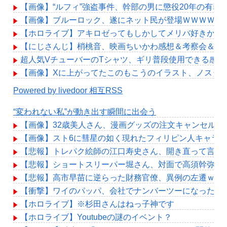
【画像】“ルフィ”強盗事件、幹部の男に懲役20年の有罪
【画像】ブルーロック、遂にネット民が登場ＷＷＷＷＷ
【ホロライブ】アキロゼってもしかしてメリバ好きか？
【にじさんじ】梢桃音、映画ちいかわ感想＆考察会＆平和
超人気VチューバーのTシャツ、ギリ普段使用できる感じ
【画像】Xに上がってたこのもこうのイラスト、ノスタ
Powered by livedoor 相互RSS
“変われない私”が動き出す瞬間に出会う
【画像】32歳美人さん、漫画グッズの注文キャンセルを
【画像】スト6に彗星の如く現れたフィリピン人キャラ
【悲報】トレパク絵師の江口寿史さん、開き直って言い
【悲報】ショートスリーパー堀さん、対面で高須幹弥に
【悲報】高市早苗に逆らった財務官僚、異例の左遷ｗｗ
【衝撃】ワイのパッパ、会社でナンバーツーになった結
【ホロライブ】※杉田さんはねっ子神です
【ホロライブ】Youtubeの謎のイベント？