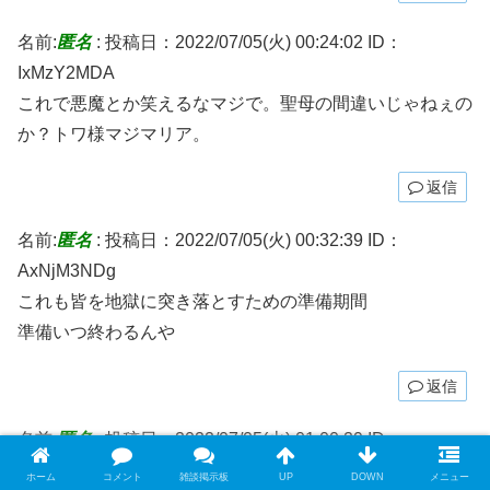
名前:
匿名
:
投稿日：2022/07/05(火) 00:24:02
ID：
IxMzY2MDA
これで悪魔とか笑えるなマジで。聖母の間違いじゃねぇの
か？トワ様マジマリア。
返信
名前:
匿名
:
投稿日：2022/07/05(火) 00:32:39
ID：
AxNjM3NDg
これも皆を地獄に突き落とすための準備期間
準備いつ終わるんや
返信
名前:
匿名
:
投稿日：2022/07/05(火) 01:00:29
ID：
IwODM3MDg
ホーム
コメント
雑談掲示板
UP
DOWN
メニュー