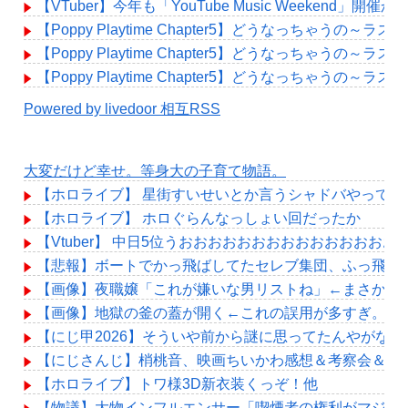
【VTuber】今年も「YouTube Music Weekend
【Poppy Playtime Chapter5】どうなっちゃうの
【Poppy Playtime Chapter5】どうなっちゃうの
【Poppy Playtime Chapter5】どうなっちゃうの
Powered by livedoor 相互RSS
大変だけど幸せ。等身大の子育て物語。
【ホロライブ】 星街すいせいとか言うシャドバやって
【ホロライブ】 ホロぐらんなっしょい回だったか
【Vtuber】 中日5位うおおおおおおおおおおおおおおお
【悲報】ボートでかっ飛ばしてたセレブ集団、ふっ飛ぶ
【画像】夜職嬢「これが嫌いな男リストね」←まさかお
【画像】地獄の釜の蓋が開く←これの誤用が多すぎ。化
【にじ甲2026】そういや前から謎に思ってたんやがな
【にじさんじ】梢桃音、映画ちいかわ感想＆考察会＆平和
【ホロライブ】トワ様3D新衣装くっぞ！他
【物議】大物インフルエンサー「喫煙者の権利がマジで