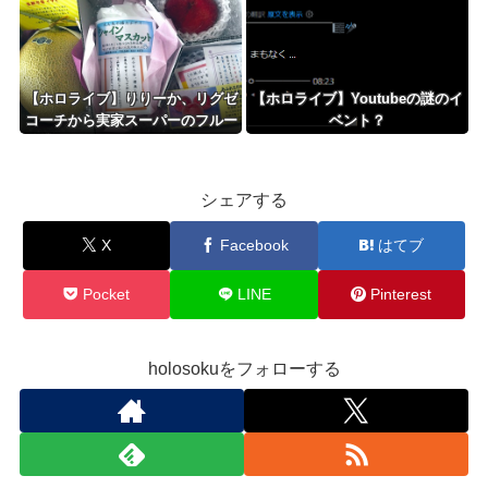
【ホロライブ】りりーか、リグゼ
【ホロライブ】Youtubeの謎のイ
コーチから実家スーパーのフルー
ベント？
ツ盛り合わせをもらう「シャイン
マスカット甘～～～～～い」
シェアする
X
Facebook
はてブ
Pocket
LINE
Pinterest
holosokuをフォローする