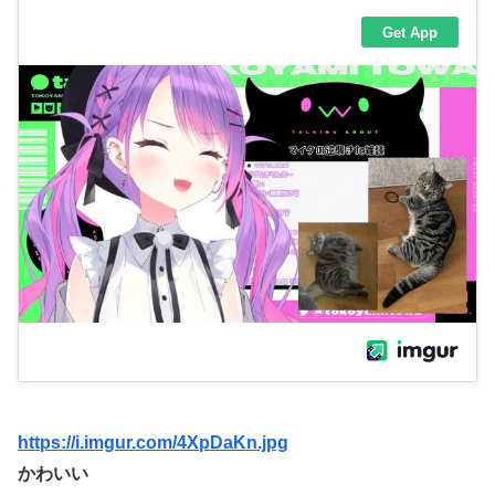
https://i.imgur.com/4XpDaKn.jpg
かわいい