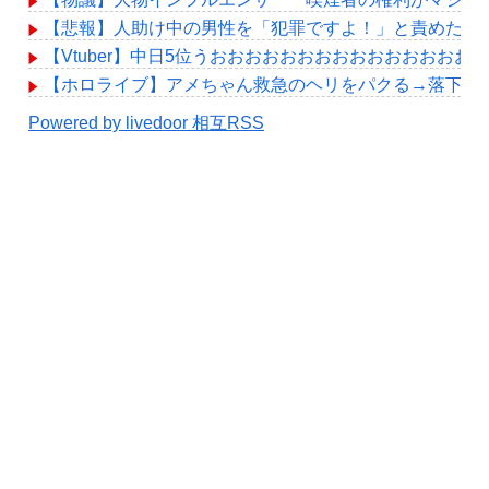
【悲報】人助け中の男性を「犯罪ですよ！」と責めた女
【Vtuber】中日5位うおおおおおおおおおおおおおおお
【ホロライブ】アメちゃん救急のヘリをパクる→落下【hol
Powered by livedoor 相互RSS