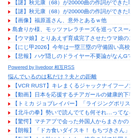
【謎】秋元康（68）が20000曲の作詞ができた理
【謎】秋元康（68）が20000曲の作詞ができた理
【画像】福原遥さん、意外とあるｗ他
島倉りか様、モッツァレラチーズを巡ってスーパ
【ウマ娘】とりあえず育成完了させたウマ娘のス
【にじ甲2026】今年は一塁三塁の守備固い高校多
【悲報】ハゲ隠しのドライヤー不要論がなんGで
Powered by livedoor 相互RSS
悩んでいるのは私だけ？夫との距離
【VCR RUST】キレまくるジャックナイフ一ノ
【動画】日本を応援するチアガールの健康的下半身
【トミカ ジョブレイバー】「ライジングポリスブレ
【北斗の拳】勢いで読んでても何それ…ってなる
【驚愕】マチアプで会った外国人からまさかの『
【朗報】「ドカ食いダイスキ！ もちづきさん」 