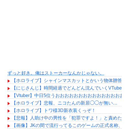
ずっと好き。俺はストーカーなんかじゃない。
【ホロライブ】シャインマスカットとかいう物体贈答品
【にじさんじ】時間経過でどんどん沈んでいくVTuber
【Vtuber】中日5位うおおおおおおおおおおおおおおおお
【ホロライブ】悲報、ニコたんの新居◯◯が無い…
【ホロライブ】トワ様3D新衣装くっぞ！
【悲報】人助け中の男性を「犯罪ですよ！」と責めた女
【画像】JKの間で流行ってるこのゲームの正式名称、誰