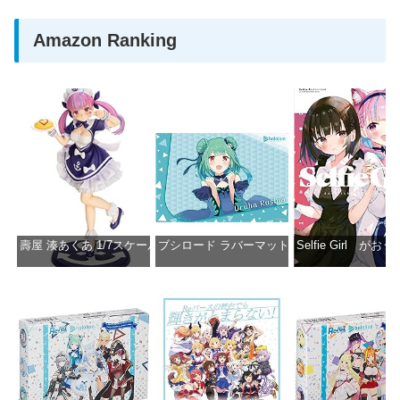
Amazon Ranking
壽屋 湊あくあ 1/7スケール PVC製 塗装済み完成品フィギュア PP942
ブシロード ラバーマットコレクション Vol.851 ホロラ
Selfie Girl がお
価格：¥13,356
価格：¥2,530
価格：¥2