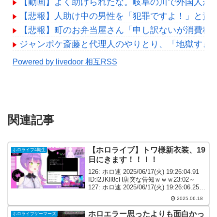
【動画】よく助けられたな。岐阜の川で外国人が
【悲報】人助け中の男性を「犯罪ですよ！」と責
【悲報】町のお弁当屋さん「申し訳ないが消費税
ジャンポケ斎藤と代理人のやりとり、「地獄すぎ
Powered by livedoor 相互RSS
関連記事
【ホロライブ】トワ様新衣装、19
ホロライブ4期生
日にきます！！！！
126: ホロ速 2025/06/17(火) 19:26:04.91
ID:l2JKll8cH唐突な告知ｗｗｗ23:02～
127: ホロ速 2025/06/17(火) 19:26:06.25
ID:+IetFCuN0トワ様新衣装 19日！！...
2025.06.18
ホロエラー思ったよりも面白かっ
ホロライブゲーマーズ