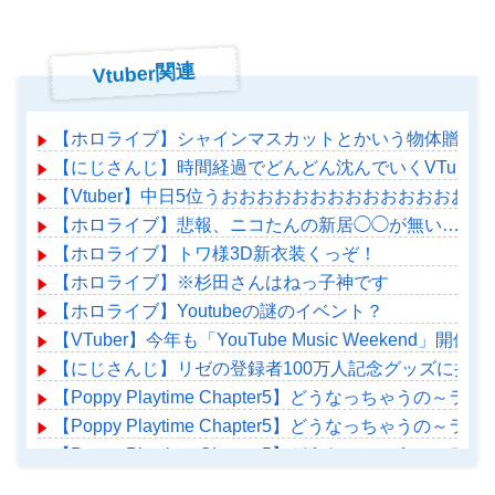
Vtuber関連
【ホロライブ】シャインマスカットとかいう物体贈答品
【にじさんじ】時間経過でどんどん沈んでいくVTuber
【Vtuber】中日5位うおおおおおおおおおおおおおおお
【ホロライブ】悲報、ニコたんの新居◯◯が無い…
【ホロライブ】トワ様3D新衣装くっぞ！
【ホロライブ】※杉田さんはねっ子神です
【ホロライブ】Youtubeの謎のイベント？
【VTuber】今年も「YouTube Music Weekend
【にじさんじ】リゼの登録者100万人記念グッズに折
【Poppy Playtime Chapter5】どうなっちゃうの
【Poppy Playtime Chapter5】どうなっちゃうの
【Poppy Playtime Chapter5】どうなっちゃうの
【ホロライブ】アメちゃん救急のヘリをパクる→落下【ho