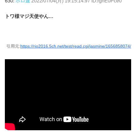
630:
ホロ速
2022/07/04(月) 19:15:14.97 ID:rgnE0Pce0
トワ様マジ天使やん…
引用元:
https://rio2016.5ch.net/test/read.cgi/jasmine/1656858074/