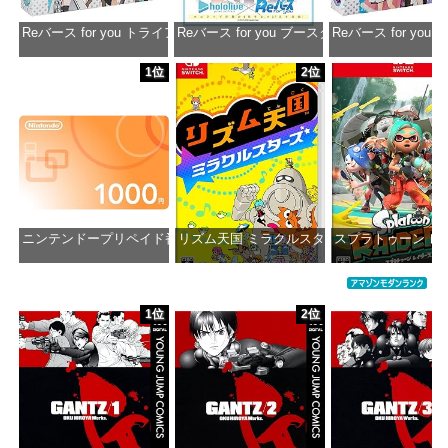
Reバース for you トライアルデッキ ホロライブプロダクション ver.ホ
Reバース for you ブースターパック ホロラ
Reバース for y
価格：¥1,650
価格：¥2,980
価格：¥1
1位
2位
ニンテンドープリペイド番号 1000円|オンラインコード版
リズム天国 ミラクルスターズ -Switch
スプラトゥーン レイダ
価格：¥1,000
価格：¥5,645
価格：¥6
1位
2位