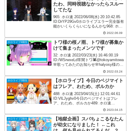
たわ、同時視聴なかったらスルー
してたな
965: ホロ速 2022/06/08(水) 20:10:42.85
ID:DrYP29Gv0ホロライブエラー完全版有
能かいくらくらいになるんかな968: ホロ
速 2022/06/08(水) 20:11:28.93
2022.06.09
ID:NPSkt7xy0...
トワ様の桜ノ雨、トワ様が募集か
ホロライブ4期生
けて集まったメンツです
32: ホロ速 2022/03/23(水) 16:46:00.19
ID:/WSrwxeLd常闇トワ👾@tokoyamitowa
🌸歌ってみたのお知らせ🌸halyosy様の
「桜ノ雨」を5人で歌いました🧡21:00
2022.03.24
～ 常闇トワchにて投稿👾常闇...
【ホロライブ】今日のベジマイト
ホロライブ3期生
はフレア、わため、ポルカか
488: ホロ速 2023/04/15(土) 12:01:44.61
ID:VlLJyghv0今日のベジマイトはフレ
ア、わため、ポルカか489: ホロ速
2023/04/15(土) 12:03:54.46 ID:yZz/J4oU0
2023.04.15
べーちゃん...
【地獄企画】スバちょこるなたん
ホロライブ2期生
が幼女になりました！ ←これ
は…何を見せられてるんだ…？