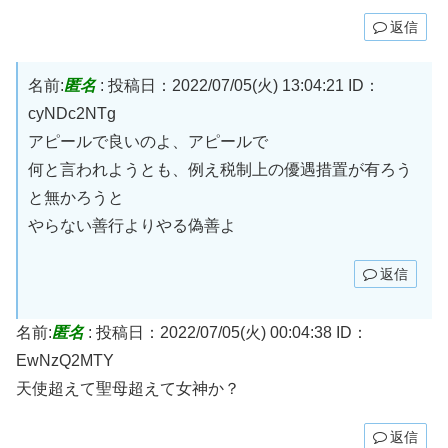
返信
名前:
匿名
:
投稿日：2022/07/05(火) 13:04:21
ID：
cyNDc2NTg
アピールで良いのよ、アピールで
何と言われようとも、例え税制上の優遇措置が有ろう
と無かろうと
やらない善行よりやる偽善よ
返信
名前:
匿名
:
投稿日：2022/07/05(火) 00:04:38
ID：
EwNzQ2MTY
天使超えて聖母超えて女神か？
返信