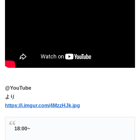
@YouTube
より
https://i.imgur.com/4MzzHJk.jpg
18:00~