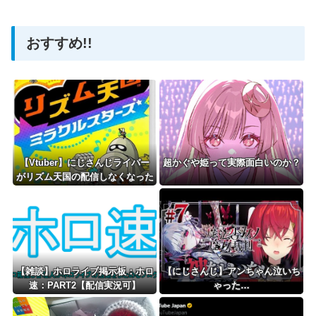
おすすめ!!
Powered by livedoor 相互RSS
【Vtuber】にじさんじライバー
超かぐや姫って実際面白いのか？
がリズム天国の配信しなくなった
けど何かあったのか？「やってる
人いるよ、タイミング的にRUS
T・あらなみ・パワプロがメイン
だったし」
【雑談】ホロライブ掲示板：ホロ
【にじさんじ】アンちゃん泣いち
速：PART2【配信実況可】
ゃった…