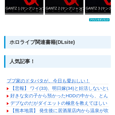
GANTZ 1 (ヤングジャンプコミックスDIGITAL)
GANTZ 2 (ヤングジャンプコミックスDIGITAL
GANTZ 3 (ヤング
価格：¥100
価格：¥100
価格：
ホロライブ関連書籍(DLsite)
人気記事！
ブブ家のドタバタが、今日も愛おしい！
【悲報】 ワイ(33)、明日嫁(34)と妊活しないと
好きな女の子から預かったHDDの中から、とんで
デブなのだがダイエットの極意を教えてほしい
【熊本地震】 発生後に居酒屋店内から温泉が吹き出