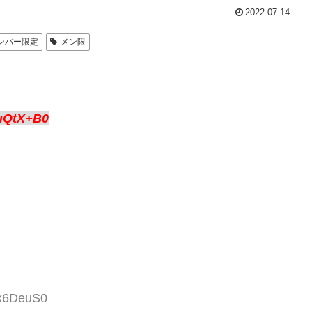
2022.07.14
ンバー限定
メン限
uQtX+B0
3x6DeuS0