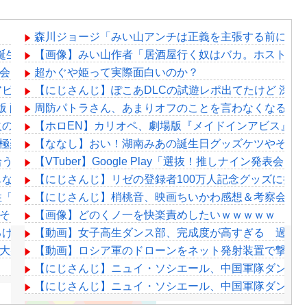
森川ジョージ「みい山アンチは正義を主張する前に漫画
誕生日配信で詳細を説明「ずっと続けられなくて本当にごめんなさい」
【画像】みい山作者「居酒屋行く奴はバカ。ホストの
ナイン発表会」出演者発表！『にじだけと思ってたけど座長と除夜のケ
超かぐや姫って実際面白いのか？
アビス』主題歌担当に！！！
【にじさんじ】ぽこあDLCの試遊レポ出てたけど 深
m版 配信開始延期のお詫びとお知らせ
周防パトラさん、あまりオフのことを言わなくなる？
火の鳥、、、」令和→
【ホロEN】カリオペ、劇場版『メイドインアビス』第
極楽湯」とコラボ！
【ななし】おい！湖南みあの誕生日グッズケツやぞ！
拾うんだろうな
【VTuber】Google Play「選抜！推しナイン
もないことにｗｗｗｗｗｗｗｗｗｗ
【にじさんじ】リゼの登録者100万人記念グッズに折
性「傷ついたので訴えます」
【にじさんじ】梢桃音、映画ちいかわ感想＆考察会＆平
切れそうなくらいデカイｗｗｗｗｗｗｗｗｗｗｗ
【画像】どのくノ一を快楽責めしたいｗｗｗｗｗ
るけどマジでとんでもなく無能
【動画】女子高生ダンス部、完成度が高すぎる 過去
で大盛り上がりｗｗｗｗ
【動画】ロシア軍のドローンをネット発射装置で撃墜
【にじさんじ】ニュイ・ソシエール、中国軍隊ダンス チ
【にじさんじ】ニュイ・ソシエール、中国軍隊ダンス チ