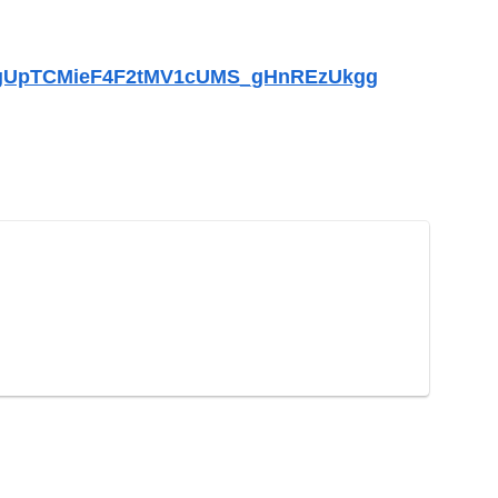
=PL6gUpTCMieF4F2tMV1cUMS_gHnREzUkgg