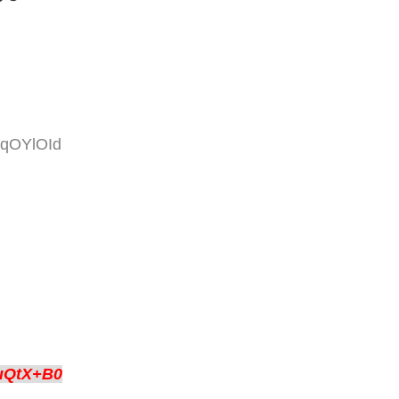
mqOYlOId
uQtX+B0