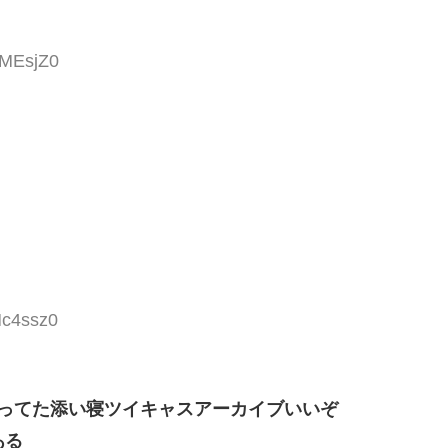
bMEsjZ0
Mc4ssz0
ってた添い寝ツイキャスアーカイブいいぞ
ある