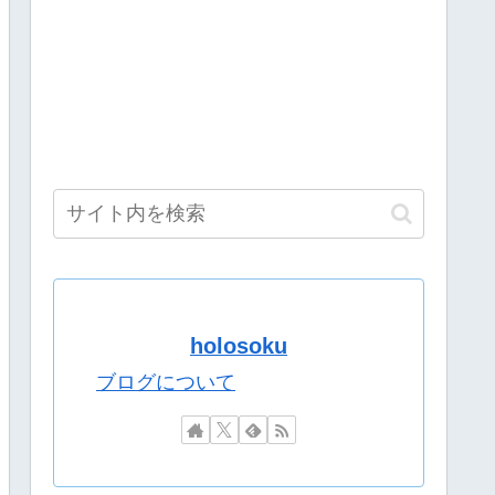
の無断転載をやめろよ」←これwwww
【8/9(日)15:00】
初回なら居酒屋より安く飲めてイケメンにチヤホヤされる」
ツおるやんけ』
海エリアは皇女が絶対行けないレベルで草
一部の主題歌を担当！『アニソン歌手としてもどんどん駆け上
！！要チェックや！！！
発表会」出演者発表！『にじだけと思ってたけど座長と除夜のケツおる
りたたみ傘『傘で草』『晴れてても雨降りそう』
和的解決RTA！なんか道徳の授業みたい
holosoku
最高傑作と話題にｗｗｗｗ
ブログについて
するウクライナ。
ャレンジ‼️
ャレンジ‼️