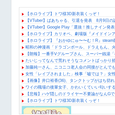
【ホロライブ】トワ様3D新衣装くっぞ！
【VTuber】ばあちゃる、引退を発表 8月9日の
【VTuber】Google Play「選抜！推し
【ホロライブ】カリオペ、劇場版『メイドイン
【ホロライブ】『おかゆにゅ〜〜む！R』stea
昭和の神漫画「ドラゴンボール、ドラえもん、
【朗報】一番手Vグループさん、スーパー銭湯「
たいじってなんで荒れそうなコメントばっかり
加藤純一さん、ニコニコ老人会の同接がとんで
女性「レイプされました」検事「嘘では？」女
【画像】井口裕香(36)、タンクトップがはち
ワイの職場の後輩女子、かわいくていい匂いす
【悲報】ハゲ隠しのドライヤー不要論がなんG
【ホロライブ】トワ様3D新衣装くっぞ！