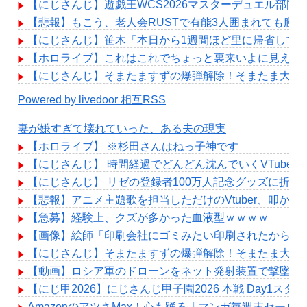
【にじさんじ】遊戯王WCS2026マスターデュエル部門、エ
【悲報】もこう、老人会RUSTで有能3人囲まれても腫
【にじさんじ】笹木「本日から1週間ほど里に帰省して
【ホロライブ】これはこれでちょっと裏来いよに見える
【にじさんじ】そまたますずの爆弾解除！そまたま大げ
Powered by livedoor 相互RSS
妻が嫌すぎて壊れていった、ある夫の現実
【ホロライブ】 ※杉田さんはねっ子神です
【にじさんじ】 時間経過でどんどん沈んでいくVTuber
【にじさんじ】 リゼの登録者100万人記念グッズに折
【悲報】アニメ主題歌を担当しただけのVtuber、叩か
【急募】経験上、クズが多かった血液型ｗｗｗｗ
【画像】絵師「印刷会社にゴミみたい印刷されたから晒
【にじさんじ】そまたますずの爆弾解除！そまたま大げ
【動画】ロシア軍のドローンをネット発射装置で撃墜す
【にじ甲2026】にじさんじ甲子園2026 本戦 Day1ス
AmazonのアツさMax！心も踊る「マンガ毎週末セール