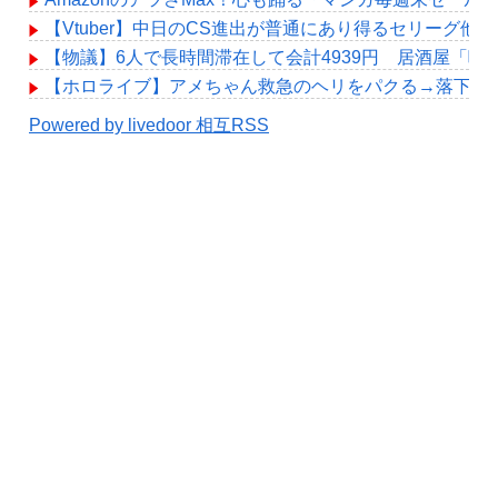
【Vtuber】中日のCS進出が普通にあり得るセリーグ他
【物議】6人で長時間滞在して会計4939円 居酒屋「
【ホロライブ】アメちゃん救急のヘリをパクる→落下【hol
Powered by livedoor 相互RSS