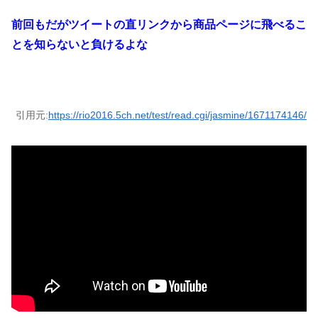
前回もだがツイートの直リンクから商品ページに飛べるこ
とを知らないと負けるよな
引用元:
https://rio2016.5ch.net/test/read.cgi/jasmine/1671174146/