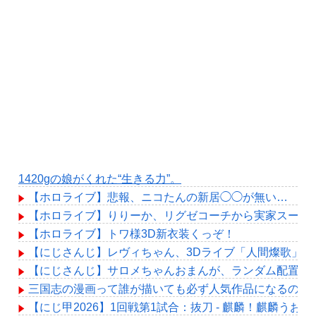
1420gの娘がくれた“生きる力”。
【ホロライブ】悲報、ニコたんの新居◯◯が無い…
【ホロライブ】りりーか、リグゼコーチから実家スーパ
【ホロライブ】トワ様3D新衣装くっぞ！
【にじさんじ】レヴィちゃん、3Dライブ「人間燦歌」開催決
【にじさんじ】サロメちゃんおまんが、ランダム配置の
三国志の漫画って誰が描いても必ず人気作品になるの確
【にじ甲2026】1回戦第1試合：抜刀 - 麒麟！麒麟うお