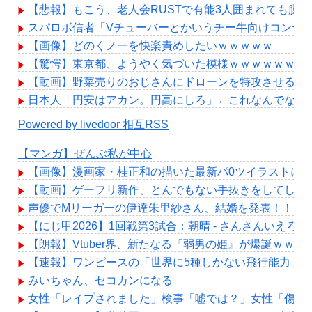
【悲報】もこう、老人会RUSTで有能3人囲まれても腫
スパロボ信者「Vチューバーとかいうチー牛向けコンテ
【画像】どのくノ一を快楽責めしたいｗｗｗｗｗ
【驚愕】東京都、ようやく気づいた模様ｗｗｗｗｗｗｗ
【動画】野菜売りのおじさんにドローンを特攻させるお
日本人「円安はアカン。円高にしろ」←これなんでなん
Powered by livedoor 相互RSS
【マンガ】ぜんぶ私が中心
【画像】漫画家・桂正和の描いた最新パ0ツイラストにネ
【動画】ゲーフリ新作、とんでもない手抜きをしてしまう
声優でMリーガーの伊達朱里紗さん、結婚を発表！！！
【にじ甲2026】1回戦第3試合：朝晴 - さんさんいえろ
【朗報】Vtuber界、新たなる『弱男の姫』が爆誕ｗｗ
【速報】ワンピースの「世界に5種しかない飛行能力」
みいちゃん、セコカンになる
女性「レイプされました」検事「嘘では？」女性「傷つ