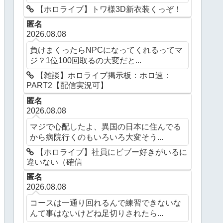
【ホロライブ】トワ様3D新衣装くっぞ！
匿名
2026.08.08
負けまくったらNPCになってくれるってマ
ジ？1位100回取るの大変だと...
【雑談】ホロライブ掲示板：ホロ速：
PART2【配信実況可】
匿名
2026.08.08
マジで心配したよ、異国の日本に住んでる
から病院行くのもいろいろ大変そう...
【ホロライブ】社員にビブー好きがいるに
違いない（確信
匿名
2026.08.08
コースは一通り回れるんで練習できないな
んて事はないけどね足切りされたら...