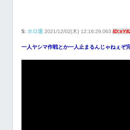
5:
ホロ速
2021/12/02(木) 12:16:29.063
ID:xY8
一人ヤシマ作戦とか一人止まるんじゃねぇぞ