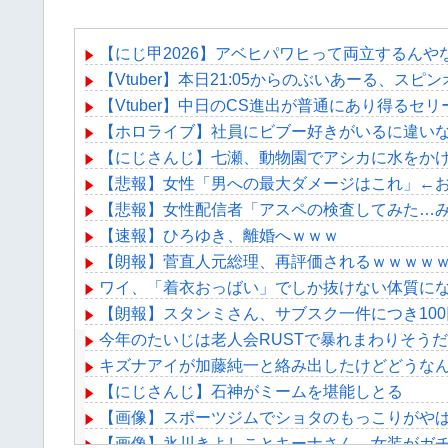
【にじ甲2026】アベヒパワヒって両立するんや
【Vtuber】本日21:05からのぶいあーる、スピ
【Vtuber】中日のCS進出が普通にあり得るセリ
【ホロライブ】社員にビブー好きがいるに違い
【にじさんじ】七瀬、動物園でアシカに水をか
【悲報】女性「男への最大ダメージはこれ」←
【悲報】女性配信者「アスペの検査してみた…
【速報】ひろゆき、離婚へｗｗｗ
【朗報】菅直人元総理、再評価されるｗｗｗｗ
ワイ、「着衣おっばい」でしか抜けない体質に
【朗報】スタンミさん、サブスク一件につき10
今年のたいじは老人会RUSTで暴れまわりそう
キズナアイが加藤純一と絡み出したけどどうな
【にじさんじ】石神がミームを堪能しとる
【画像】スポーツジムでショタのもっこりがやば
【画像】氷川きよしことキーナさん、女装がガチ