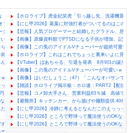
な
【ホロライブ】虎金妃笑虎「引っ越し先、洗濯機置き場
ンオフ企画 真夏のホラーSP
【にじ甲2026】葛葉に対強打者がついてるのはこのバ
ーグ
【悲報】人気プロゲーマーと結婚したグラドル、息子
ない（確信
【画像】原爆資料館でPTSDになる子供が増加。記憶
けられビショビショに→たまこ爆笑
【画像】この兎のアイドルVチューバーが超絶可愛いｗ
お前ら耐えられる？
【ホロライブ】これはこれでちょっと裏来いよに見え
みんなこれわかるの？」
【VTuber】ばあちゃる、引退を発表 8月9日の誕生日
【画像】この兎のアイドルVチューバーが可愛いｗｗｗ
ｗｗｗｗｗｗｗｗｗｗｗｗｗｗ
【画像】はいだしょうこ（47）「こんなオバサンでい
なってしまうｗｗｗｗｗ
【雑談】ホロライブ掲示板：ホロ速：PART2【配信実
0円上乗せした額を寄付！
【悲報】コメ卸大手さん、営業利益83％減 高値で買
だな…
【避難所】キッチンカー、から揚げや麺類提供 40代女
んだ？
【にじ甲2026】冷静に考えるとなんだこのえっっっな
【にじ甲2026】ところで野球って魔法使うのOKなん
すぎるwwwwww
【にじ甲2026】ところで野球って魔法使うのOKなん
すぎておば様ファン困惑www