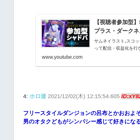
【視聴者参加型】S
プラス・ダークネ
サムネイラスト₊スコッ
って配信・収益化を行
www.youtube.com
4:
ホロ速
2021/12/02(木) 12:15:54.605
ID:xY8
フリースタイルダンジョンの呂布とかおおよ
男のオタクどもがシンパシー感じて好きにな