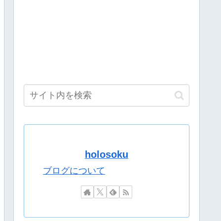
がない 今気づいた」
グのせいやな
の「自閉スペクトラム症」診断にショックで泣く
の継承が危ぶまれる事態に
ｗｗｗｗｗｗｗｗｗ
る
配信で詳細を説明「ずっと続けられなくて本当にごめんなさい」【8/
ｗｗｗｗｗｗｗ
いの…？」
況可】
holosoku
い込んだ米が売れず「損切り祭り」開幕へ
性「最高、パン中心の生活には飽き飽きしていて、野菜不足も感
ブログについて
格好は…？
やっけ？
やっけ？