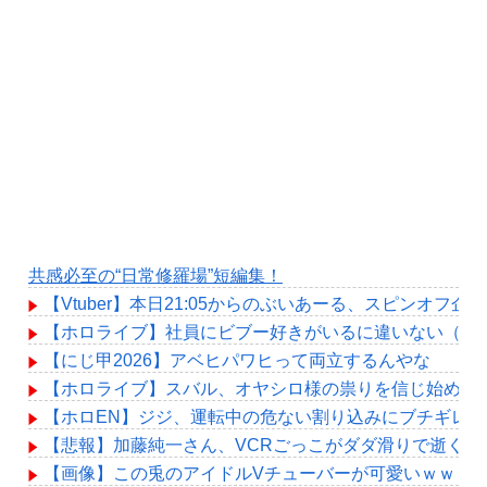
共感必至の“日常修羅場”短編集！
【Vtuber】本日21:05からのぶいあーる、スピンオフ企
【ホロライブ】社員にビブー好きがいるに違いない（確
【にじ甲2026】アベヒパワヒって両立するんやな
【ホロライブ】スバル、オヤシロ様の祟りを信じ始める
【ホロEN】ジジ、運転中の危ない割り込みにブチギレ
【悲報】加藤純一さん、VCRごっこがダダ滑りで逝く…
【画像】この兎のアイドルVチューバーが可愛いｗｗｗ