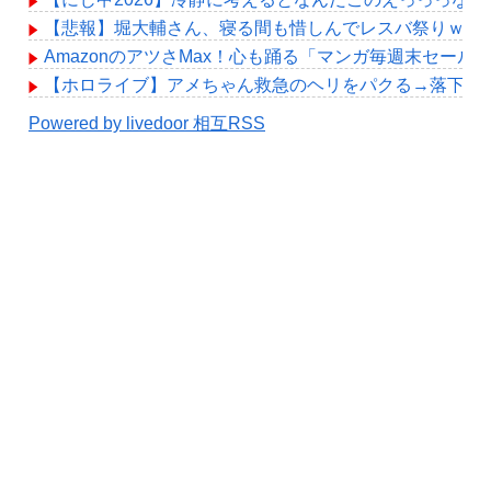
【悲報】堀大輔さん、寝る間も惜しんでレスバ祭りｗｗ
AmazonのアツさMax！心も踊る「マンガ毎週末セール
【ホロライブ】アメちゃん救急のヘリをパクる→落下【hol
Powered by livedoor 相互RSS