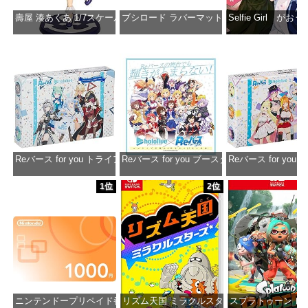
壽屋 湊あくあ 1/7スケール PVC製 塗装済み完成品フィギュア PP942
ブシロード ラバーマットコレクション Vol.851 ホロラ
Selfie Girl がお
価格：¥13,356
価格：¥2,530
価格：¥2
Reバース for you トライアルデッキ ホロライブプロダクション ver.ホ
Reバース for you ブースターパック ホロラ
Reバース for y
価格：¥1,650
価格：¥2,980
価格：¥1
1位
2位
ニンテンドープリペイド番号 1000円|オンラインコード版
リズム天国 ミラクルスターズ -Switch
スプラトゥーン レイダ