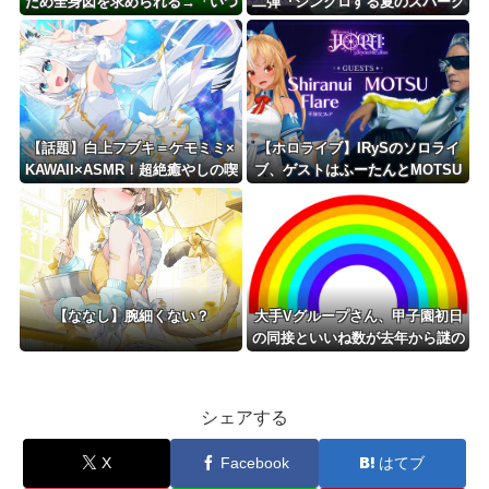
ため全身図を求められる→「いつ
二弾『シンクロする夏のスパーク
から俺に下半身があると錯覚して
ル』明日から開催！！ガチャ追加
いた…？」
は水着みこめっと
【話題】白上フブキ＝ケモミミ×
【ホロライブ】IRySのソロライ
KAWAII×ASMR！超絶癒やしの喫
ブ、ゲストはふーたんとMOTSU
茶店経営
さん！！
【ななし】腕細くない？
大手Vグループさん、甲子園初日
の同接といいね数が去年から謎の
暴落……
シェアする
X
Facebook
はてブ