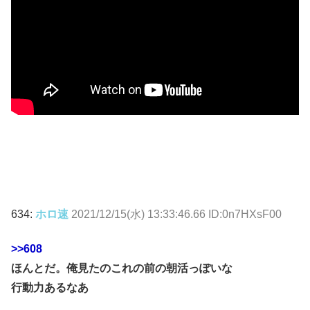
634:
ホロ速
2021/12/15(水) 13:33:46.66 ID:0n7HXsF00
>>608
ほんとだ。俺見たのこれの前の朝活っぽいな
行動力あるなあ