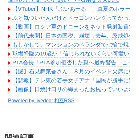
【VTuber】NHK「ぶいあーる！」真夏のホラーSP
ふと気づいたんだけどドラゴンハングってかっこ
【動画】ロシア軍のドローンをネット発射装置で
【前代未聞】日本の国税、崩壊→去年、懲戒処分3
もしかして、マンションのベランダで七輪で焼き肉
球場降臨の19歳が「信じられないくらい可愛い」
PTA会長「PTA参加拒否した親へ最終警告。こう
【謎】石見舞菜香さん、８月のイベント欠席に続き
【悲報】テレ東の若手女子アナ「国民が勝手に我
【画像】日焼け口リの締まったお尻っていいよね
Powered by livedoor 相互RSS
関連記事