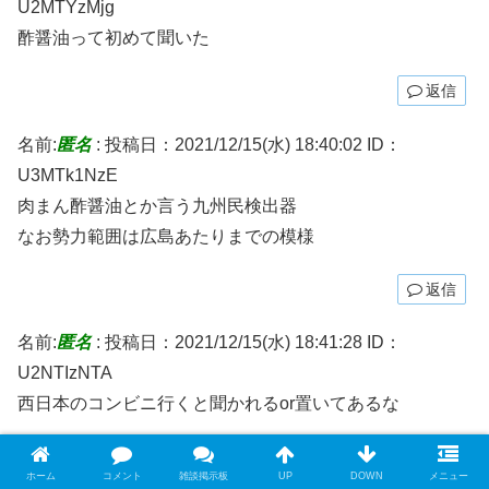
U2MTYzMjg
酢醤油って初めて聞いた
返信
名前:
匿名
:
投稿日：2021/12/15(水) 18:40:02
ID：
U3MTk1NzE
肉まん酢醤油とか言う九州民検出器
なお勢力範囲は広島あたりまでの模様
返信
名前:
匿名
:
投稿日：2021/12/15(水) 18:41:28
ID：
U2NTIzNTA
西日本のコンビニ行くと聞かれるor置いてあるな
返信
ホーム
コメント
雑談掲示板
UP
DOWN
メニュー