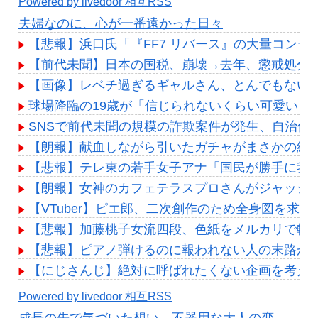
Powered by livedoor 相互RSS
夫婦なのに、心が一番遠かった日々
【悲報】浜口氏「『FF7 リバース』の大量コン
【前代未聞】日本の国税、崩壊→去年、懲戒処分3
【画像】レベチ過ぎるギャルさん、とんでもない格好を披
球場降臨の19歳が「信じられないくらい可愛い」
SNSで前代未聞の規模の詐欺案件が発生、自治体
【朗報】献血しながら引いたガチャがまさかの結果
【悲報】テレ東の若手女子アナ「国民が勝手に我
【朗報】女神のカフェテラスプロさんがジャッジ
【VTuber】ピエ郎、二次創作のため全身図を
【悲報】加藤桃子女流四段、色紙をメルカリで転売
【悲報】ピアノ弾けるのに報われない人の末路が
【にじさんじ】絶対に呼ばれたくない企画を考え
Powered by livedoor 相互RSS
成長の先で気づいた想い、不器用な大人の恋