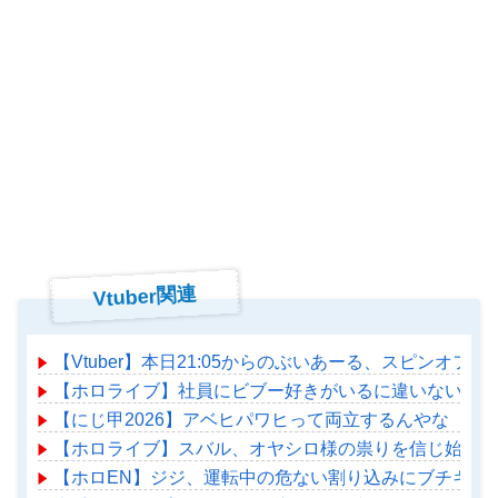
Vtuber関連
【Vtuber】本日21:05からのぶいあーる、スピンオフ企
【ホロライブ】社員にビブー好きがいるに違いない（確
【にじ甲2026】アベヒパワヒって両立するんやな
【ホロライブ】スバル、オヤシロ様の祟りを信じ始める
【ホロEN】ジジ、運転中の危ない割り込みにブチギレ