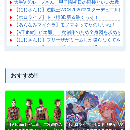
大手Vグループさん、甲子園初日の同接といいね数が去
【にじさんじ】遊戯王WCS2026マスターデュエル部門、
【ホロライブ】トワ様3D新衣装くっぞ！
【あらなみマイクラ】モノマネってたのしいね！
【VTuber】ピエ郎、二次創作のため全身図を求めら
【にじさんじ】フリーザがミームしか喋らなくてやんわ
【にじさんじ】フリーザがミームしか喋らなくてやんわ
【ホロライブ】アメちゃん救急のヘリをパクる→落下【ho
おすすめ!!
Powered by livedoor 相互RSS
【VTuber】ピエ郎、二次創作の
【ホロライブ】ホロドリ夏イベ第