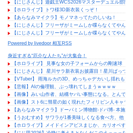
【にじさんじ】遊戯王WCS2026マスターデュエル部門、エ
【ホロライブ】トワ様3D新衣装くっぞ！
【あらなみマイクラ】モノマネってたのしいね！
【にじさんじ】フリーザがミームしか喋らなくてやんわ
【にじさんじ】フリーザがミームしか喋らなくてやんわ
Powered by livedoor 相互RSS
身近すぎる“厄介な人たち”が大集合！
【ホロライブ】 見事な女の子フォームからの剛速球
【にじさんじ】 星川サラ新衣装お披露目！星川ぱっつん
【VTuber】 雨海ルカの3D、めっちゃデカいし揺れもす
【悲報】AIの倫理観、ぶっ壊れてしまうｗｗｗｗ
【画像】みい山作者、結構ヤバい事態になる。とんでも
【画像】スト6に彗星の如く現れたフィリピン人キャラ
【あらなみマイクラ】ドーパミン博物館-ドパ博- 本施設
【うおむすめ】サワラが1番美味しくなる食べ方。他
【ホロライブ】メイドインアビスまじか、カリオペすげ
【にじ甲2026】冷静に考えるとなんだこのえっっっな