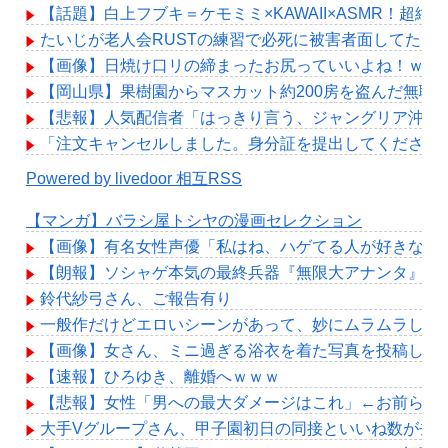
【話題】白上フブキ＝ケモミミ×KAWAII×ASMR！超
たいじが老人会RUSTの練習で必死に被害者面してたけ
【画像】日焼け口リの締まったお尻っていいよね！ｗｗ
【岡山県】果樹園からマスカット約200房を盗んだ無職
【悲報】人気配信者「はっきり言う、ジャングリア沖縄
「注文キャンセルしました。身分証を提出してください」
Powered by livedoor 相互RSS
【マンガ】バラシ屋トシヤの漫画セレクション
【画像】有名女性声優「私はね、ハゲてる人が好きなの
【朗報】ソシャゲ本気の最終兵器『無限大アナンタ』遂に
鈴代紗弓さん、ご報告有り
一般作だけどエロいシーンがあって、妙にムラムラして
【画像】女さん、ミニ過ぎる浴衣を着た写真を投稿して
【速報】ひろゆき、離婚へｗｗｗ
【悲報】女性「男への最大ダメージはこれ」←お前ら耐
大手Vグループさん、甲子園初日の同接といいね数が去