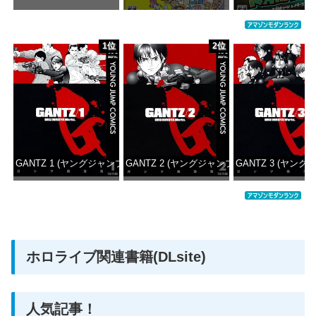
価格：¥1,000
価格：¥5,645
価格：¥6
1位
2位
GANTZ 1 (ヤングジャンプコミックスDIGITAL)
GANTZ 2 (ヤングジャンプコミックスDIGITAL
GANTZ 3 (ヤング
価格：¥100
価格：¥100
価格：
ホロライブ関連書籍(DLsite)
人気記事！