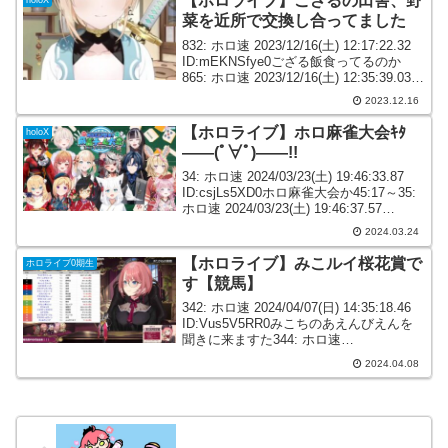
【ホロライブ】ござるの田舎、野
holoX
菜を近所で交換し合ってました
832: ホロ速 2023/12/16(土) 12:17:22.32
ID:mEKNSfye0ござる飯食ってるのか
865: ホロ速 2023/12/16(土) 12:35:39.03
ID:mEKNSfye0ござる焼きそば美味そう
2023.12.16
867: ...
【ホロライブ】ホロ麻雀大会ｷﾀ
holoX
――(ﾟ∀ﾟ)――!!
34: ホロ速 2024/03/23(土) 19:46:33.87
ID:csjLs5XD0ホロ麻雀大会か45:17～35:
ホロ速 2024/03/23(土) 19:46:37.57
ID:LvEw4HWm0麻雀大会きたー36: ホロ
2024.03.24
速 ...
【ホロライブ】みこルイ桜花賞で
ホロライブ0期生
す【競馬】
342: ホロ速 2024/04/07(日) 14:35:18.46
ID:Vus5V5RR0みこちのあえんびえんを
聞きに来ますた344: ホロ速
2024/04/07(日) 14:36:54.55 ID:rqgt9kfI0ル
2024.04.08
イ姉とコラボす...