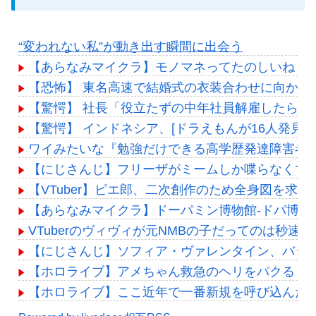
“変われない私”が動き出す瞬間に出会う
【あらなみマイクラ】モノマネってたのしいね！
【恐怖】 東名高速で結婚式の衣装合わせに向かっ
【驚愕】 社長「役立たずの中年社員解雇したら若
【驚愕】 インドネシア、[ドラえもんが16人発見
ワイみたいな『勉強だけできる高学歴発達障害者
【にじさんじ】フリーザがミームしか喋らなくて
【VTuber】ピエ郎、二次創作のため全身図を
【あらなみマイクラ】ドーパミン博物館-ドパ博- 
VTuberのヴィヴィが元NMBの子だってのは秒速
【にじさんじ】ソフィア・ヴァレンタイン、バッ
【ホロライブ】アメちゃん救急のヘリをパクる→落下【
【ホロライブ】ここ近年で一番新規を呼び込んだ