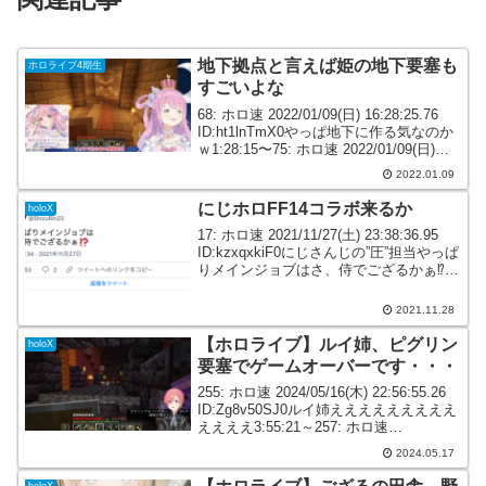
地下拠点と言えば姫の地下要塞も
ホロライブ4期生
すごいよな
68: ホロ速 2022/01/09(日) 16:28:25.76
ID:ht1lnTmX0やっぱ地下に作る気なのか
ｗ1:28:15〜75: ホロ速 2022/01/09(日)
16:29:21.58 ID:uxbXD2TNr地下拠点と言
2022.01.09
え...
にじホロFF14コラボ来るか
holoX
17: ホロ速 2021/11/27(土) 23:38:36.95
ID:kzxqxkiF0にじさんじの”圧”担当やっぱ
りメインジョブはさ、侍でござるかぁ⁉️—
静凛💜 (@ShizuRin23) November 27,
202119: ...
2021.11.28
【ホロライブ】ルイ姉、ピグリン
holoX
要塞でゲームオーバーです・・・
255: ホロ速 2024/05/16(木) 22:56:55.26
ID:Zg8v50SJ0ルイ姉えええええええええ
ええええ3:55:21～257: ホロ速
2024/05/16(木) 22:57:00.32 ID:gfaoRd8r0
2024.05.17
ルイ...