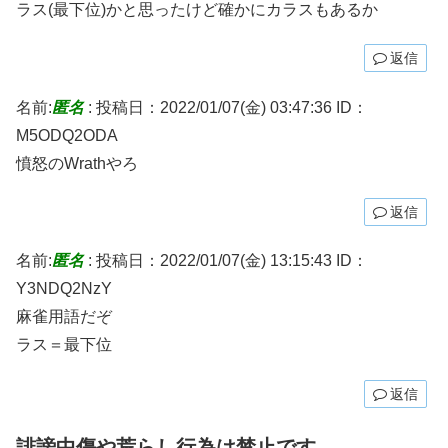
ラス(最下位)かと思ったけど確かにカラスもあるか
返信
名前:
匿名
:
投稿日：2022/01/07(金) 03:47:36
ID：
M5ODQ2ODA
憤怒のWrathやろ
返信
名前:
匿名
:
投稿日：2022/01/07(金) 13:15:43
ID：
Y3NDQ2NzY
麻雀用語だぞ
ラス＝最下位
返信
誹謗中傷や荒らし行為は禁止です