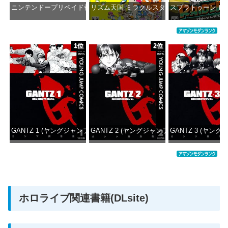
ニンテンドープリペイド番号 1000円|オンラインコード版
リズム天国 ミラクルスターズ -Switch
スプラトゥーン レイダ
価格：¥1,000
価格：¥5,645
価格：¥6
1位
2位
GANTZ 1 (ヤングジャンプコミックスDIGITAL)
GANTZ 2 (ヤングジャンプコミックスDIGITAL
GANTZ 3 (ヤング
価格：¥100
価格：¥100
価格：
ホロライブ関連書籍(DLsite)