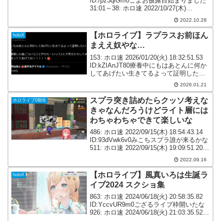
ID:/pz3qlGm0こよお披露目始まりました
31:01～38: ホロ速 2022/10/27(木)
20:35:18.43 ID:/pz3qlGm0三つ編みだ39:
2022.10.28
ホ...
【ホロライブ】ラプラスお前ほん
holoX
まええ奴やな…
153: ホロ速 2026/01/20(火) 18:32:51.53
ID:kZIAnJT80療養中にもはあとんに何か
してあげたい生きてるよって証明したい
って言ってたりずっと復帰した後こうい
2026.01.21
うことやりたーいって2人で考えたりして
ます。みんな...
スプラ突き詰めたらクッソ考えな
ホロライブ0期生
きゃなんだろうけどライト層には
わちゃわちゃできて楽しいな
486: ホロ速 2022/09/15(木) 18:54:43.14
ID:93dVwk6v0みこちスプラ誰が来るかな
511: ホロ速 2022/09/15(木) 19:09:51.20
ID:58kUoo3I0512: ホロ速 2022/...
2022.09.16
【ホロライブ】風真いろは生誕ラ
holoX
イブ2024 スクショ集
863: ホロ速 2024/06/18(火) 20:58:35.82
ID:YccvUR9m0ござるライブ枠開いたな
926: ホロ速 2024/06/18(火) 21:03:35.52
ID:Pe1Qsmxh0930: ホロ速 2024/0...