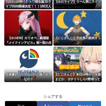
【8/2㈯20時～】トワ様生誕3Dラ
【ホロライブ】うーん実にラミィ
イブ2026開催決定！！！100万人
チケットの3D新衣装あり
【ホロEN】カリオペ、劇場版
【にじさんじ】宇佐美の筋肉すっ
『メイドインアビス』第一部の主
ご
題歌を担当！『アニソン歌手とし
てもどんどん駆け上がってるな』
【画像】にじさんじだと誰が好き
【にじさんじ】本日16時から水面
なの？
まどか、ガチミリしら!!野球って
何？ルールを学ぼう!!
シェアする