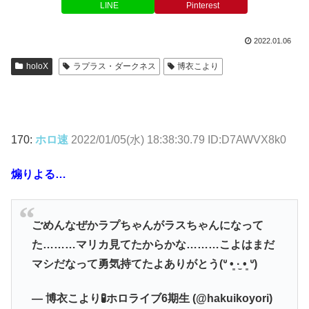
LINE
Pinterest
2022.01.06
holoX
ラプラス・ダークネス
博衣こより
170:
ホロ速
2022/01/05(水) 18:38:30.79 ID:D7AWVX8k0
煽りよる…
ごめんなぜかラプちゃんがラスちゃんになって
た………マリカ見てたからかな………こよはまだ
マシだなって勇気持てたよありがとう(ᐡ •͈ ·̫ •͈ ᐡ)
— 博衣こより🧪ホロライブ6期生 (@hakuikoyori)