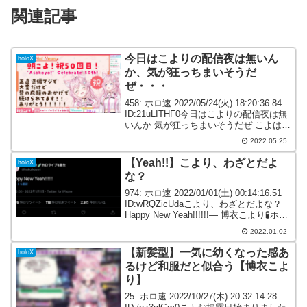
関連記事
今日はこよりの配信夜は無いん
holoX
か、気が狂っちまいそうだ
ぜ・・・
458: ホロ速 2022/05/24(火) 18:20:36.84
ID:21uLITHF0今日はこよりの配信夜は無
いんか 気が狂っちまいそうだぜ こよは魔
剤なのかな469: ホロ速 2022/05/24(火)
2022.05.25
18:25:37.36 I...
【Yeah!!】こより、わざとだよ
holoX
な？
974: ホロ速 2022/01/01(土) 00:14:16.51
ID:wRQZicUdaこより、わざとだよな？
Happy New Yeah!!!!!!— 博衣こより🧪ホロ
ライブ6期生 (@hakuikoyori) December
2022.01.02
3...
【新髪型】一気に幼くなった感あ
holoX
るけど和服だと似合う【博衣こよ
り】
25: ホロ速 2022/10/27(木) 20:32:14.28