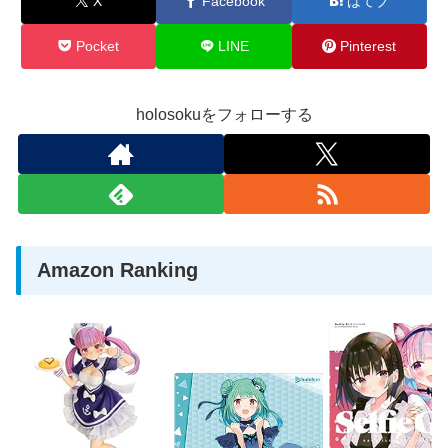
X
Facebook
はてブ
Pocket
LINE
Pinterest
holosokuをフォローする
Amazon Ranking