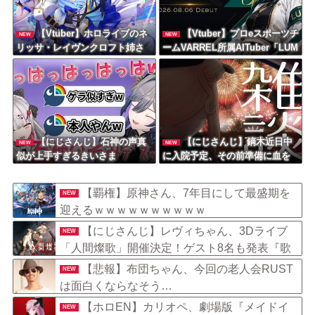
【Vtuber】ホロライブのネ
【Vtuber】プロeスポーツチ
NEW
NEW
リッサ・レイヴンクロフト姉さ
ームVARREL所属AITuber「LUM
ん、登録者数100万人達成！
A」がデビュー。
【にじさんじ】石神の声真
【にじさんじ】鏑木近日中
NEW
NEW
似が上手すぎるきいさま
に入院予定、その前準備に血を
大量に取られる
【覇権】原神さん、7年目にして最盛期を
NEW
迎えるｗｗｗｗｗｗｗｗｗｗ
【にじさんじ】レヴィちゃん、3Dライブ
NEW
「人間燦歌」開催決定！ゲスト8名も発表『歌
うまバイキングなゲストや』【8/18(火)21:00】
【悲報】布団ちゃん、今回の老人会RUST
NEW
は面白くならなそう…
【ホロEN】カリオペ、劇場版『メイドイ
NEW