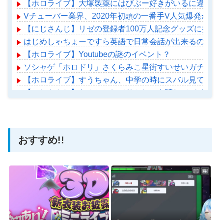
【ホロライブ】大塚製薬にはびぶー好きがいるに違いな
Vチューバー業界、2020年初頭の一番手V人気爆発か
【にじさんじ】リゼの登録者100万人記念グッズに折
はじめしゃちょーですら英語で日常会話が出来るのにお
【ホロライブ】Youtubeの謎のイベント？
ソシャゲ「ホロドリ」さくらみこ星街すいせいガチャ更
【ホロライブ】すうちゃん、中学の時にスバル見て（201
【にじさんじ】なんとかしてりかしぃを騙してバイオ8
【ホロライブ】アメちゃん救急のヘリをパクる→落下【ho
おすすめ!!
Powered by livedoor 相互RSS