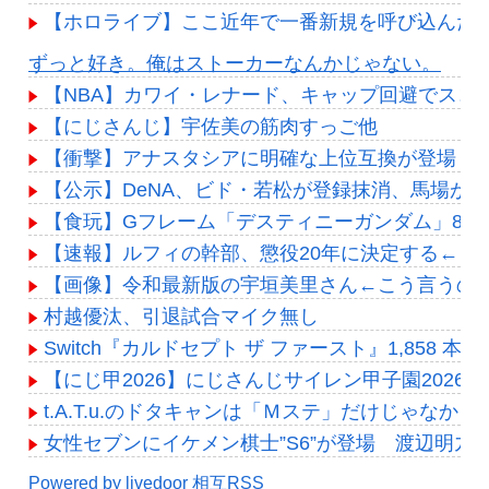
【ホロライブ】ここ近年で一番新規を呼び込んだ
Powered by livedoor 相互RSS
ずっと好き。俺はストーカーなんかじゃない。
【NBA】カワイ・レナード、キャップ回避でスコ
【にじさんじ】宇佐美の筋肉すっご他
【衝撃】アナスタシアに明確な上位互換が登場！？
【公示】DeNA、ビド・若松が登録抹消、馬場が1
【食玩】Gフレーム「デスティニーガンダム」8月
【速報】ルフィの幹部、懲役20年に決定する←コ
【画像】令和最新版の宇垣美里さん←こう言うのでいいん
村越優汰、引退試合マイク無し
Switch『カルドセプト ザ ファースト』1,858 本
【にじ甲2026】にじさんじサイレン甲子園202
t.A.T.u.のドタキャンは「Ｍステ」だけじゃなかっ
女性セブンにイケメン棋士”S6”が登場 渡辺明九段大
Powered by livedoor 相互RSS