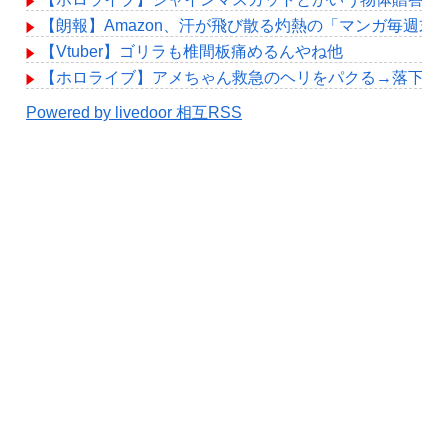
【朗報】Amazon、汗が飛び散る灼熱の「マンガ毎週末
【Vtuber】ゴリラも椎間板痛めるんやね他
【ホロライブ】アメちゃん救急のヘリをパクる→落下【hol
Powered by livedoor 相互RSS