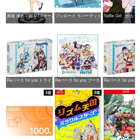
壽屋 湊あくあ 1/7スケール PVC製 塗装済み完成品フィギュア PP942
ブシロード ラバーマットコレクション Vol.851 ホロラ
Selfie Girl がお
価格：¥13,356
価格：¥2,530
価格：¥2
Reバース for you トライアルデッキ ホロライブプロダクション ver.ホ
Reバース for you ブースターパック ホロラ
Reバース for y
価格：¥1,650
価格：¥2,980
価格：¥1
1位
2位