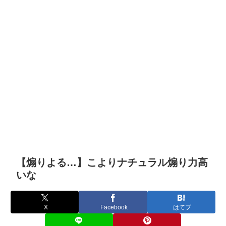
【煽りよる…】こよりナチュラル煽り力高
いな
X
Facebook
はてブ