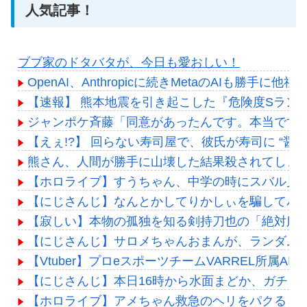
人気記事！
ブブ家のドタバタが、今日も愛おしい！
OpenAI、Anthropicに続きMetaのAIも勝手
【速報】 熊本地震を引き起こした『危険度Sラン
ジャンポケ斉藤「同意があったんです。本当です。
【えぇ!?】 回らない寿司屋で、彼氏が寿司に “
熊さん、人間が勝手に山壊した結果殺されてしま
【ホロライブ】すうちゃん、中学の時にスバル見て（
【にじさんじ】なんとかしてりかしぃを騙してバ
【寂しい】本物の孤独を知る剣持刀也の「絶対服
【にじさんじ】サロメちゃんおまんが、ランダム
【Vtuber】プロeスポーツチームVARREL所属AIT
【にじさんじ】本日16時から水面まどか、ガチミリ
【ホロライブ】アメちゃん救急のヘリをパクる→落下【