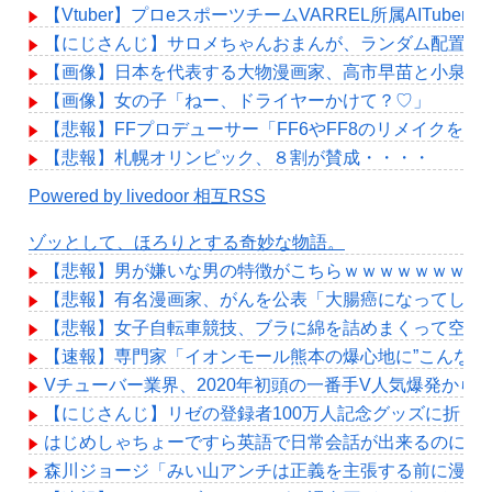
【Vtuber】プロeスポーツチームVARREL所属AITube
【にじさんじ】サロメちゃんおまんが、ランダム配置の
【画像】日本を代表する大物漫画家、高市早苗と小泉進
【画像】女の子「ねー、ドライヤーかけて？♡」
【悲報】FFプロデューサー「FF6やFF8のリメイクを作
【悲報】札幌オリンピック、８割が賛成・・・・
Powered by livedoor 相互RSS
ゾッとして、ほろりとする奇妙な物語。
【悲報】男が嫌いな男の特徴がこちらｗｗｗｗｗｗｗｗ
【悲報】有名漫画家、がんを公表「大腸癌になってしま
【悲報】女子自転車競技、ブラに綿を詰めまくって空気
【速報】専門家「イオンモール熊本の爆心地に”こんなも
Vチューバー業界、2020年初頭の一番手V人気爆発から
【にじさんじ】リゼの登録者100万人記念グッズに折り
はじめしゃちょーですら英語で日常会話が出来るのにお
森川ジョージ「みい山アンチは正義を主張する前に漫画の