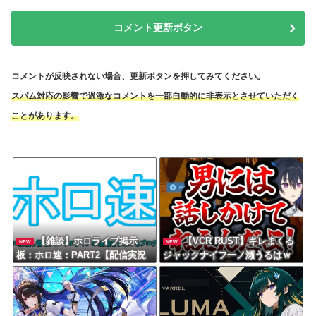
コメント更新ボタン
コメントが反映されない場合、更新ボタンを押してみてください。
スパム対応の影響で過激なコメントを一部自動的に非表示とさせていただく
ことがあります。
【雑談】ホロライブ掲示
【VCR RUST】キレまくる
NEW
NEW
板：ホロ速：PART2【配信実況
ジャックナイフ一ノ瀬うるはｗ
可】
ｗｗ