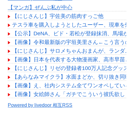
【マンガ】ぜんぶ私が中心
【にじさんじ】宇佐美の筋肉すっご他
テスラ車を購入しようとしたユーザー、現車を処
【公示】DeNA、ビド・若松が登録抹消、馬場が1
【画像】令和最新版の宇垣美里さん←こう言うのでいいん
【にじさんじ】サロメちゃんおまんが、ランダム
【画像】日本を代表する大物漫画家、高市早苗と
【にじさんじ】リゼの登録者100万人記念グッズ
【あらなみマイクラ】水面まどか、切り抜き同時
【画像】え、社内システム全てワンオペしている
【画像】女絵師さん「ガチでこういう彼氏欲しくて息で
Powered by livedoor 相互RSS