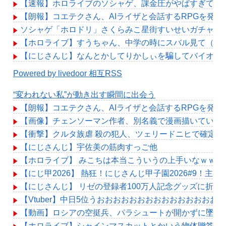
【速報】ホロライブのソシャゲ、課金圧がやばすぎて不評に
【朗報】コエテクさん、AIライザと会話するRPGを発売ww
ソシャゲ「ホロドリ」さくらみこ星街すいせいガチャ更
【ホロライブ】すうちゃん、中学の時にスバル見て（201
【にじさんじ】なんとかしてりかしぃを騙してバイオ8
Powered by livedoor 相互RSS
“変われない私”が動き出す瞬間に出会う
【朗報】コエテクさん、AIライザと会話するRPGを発売ww
【画像】チェンソーマン作者、別名義で漫画描いている
【衝撃】クルタ族虐 殺の犯人、ツェリードニヒで確定！
【にじさんじ】宇佐美の筋肉すっご他
【ホロライブ】 みこちは本当こういうの上手いなｗｗｗ
【にじ甲2026】 熱狂！にじさんじ甲子園2026#9！
【にじさんじ】 リゼの登録者100万人記念グッズに折
【Vtuber】中日5位うおおおおおおおおおおおおおおお
【動画】ロシアの空挺兵、パラシュートが開かずに墜落
【ホロライブ】シャインマスカットとかいう物体贈答品