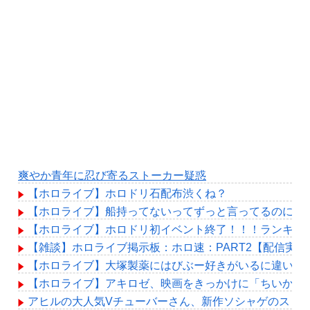
爽やか青年に忍び寄るストーカー疑惑
【ホロライブ】ホロドリ石配布渋くね？
【ホロライブ】船持ってないってずっと言ってるのに何
【ホロライブ】ホロドリ初イベント終了！！！ランキン
【雑談】ホロライブ掲示板：ホロ速：PART2【配信実況
【ホロライブ】大塚製薬にはびぶー好きがいるに違いな
【ホロライブ】アキロゼ、映画をきっかけに「ちいかわ
アヒルの大人気Vチューバーさん、新作ソシャゲのスト