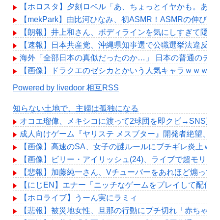
【ホロスタ】夕刻ロベル「あ、ちょっとイヤかも。あ、
【mekPark】由比河ひなみ、初ASMR！ASMRの伸び代
【朗報】井上和さん、ボディラインを気にしすぎて隠し
【速報】日本共産党、沖縄県知事選で公職選挙法違反！！
海外「全部日本の真似だったのか…」 日本の普通のテレ
【画像】ドラクエのゼシカとかいう人気キャラｗｗｗｗ
Powered by livedoor 相互RSS
知らない土地で、主婦は孤独になる
オコエ瑠偉、メキシコに渡って2球団を即クビ→SNS更
成人向けゲーム『ヤリステ メスブター』開発者絶望、銀
【画像】高速のSA、女子の謎ルールにブチギレ炎上ｗ
【画像】ビリー・アイリッシュ(24)、ライブで超モリ
【悲報】加藤純一さん、Vチューバーをあれほど煽って
【にじEN】エナー「ニッチなゲームをプレイして配信
【ホロライブ】うーん実にラミィ
【悲報】被災地女性、旦那の行動にブチ切れ「赤ちゃん