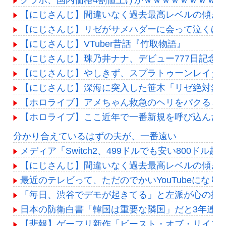
【にじさんじ】間違いなく過去最高レベルの傾き
【にじさんじ】リゼがサメハダーに会って泣くほ
【にじさんじ】VTuber昔話『竹取物語』
【にじさんじ】珠乃井ナナ、デビュー777日記念
【にじさんじ】やしきず、スプラトゥーンレイダ
【にじさんじ】深海に突入した笹木「リゼ絶対無
【ホロライブ】アメちゃん救急のヘリをパクる→落下【
【ホロライブ】ここ近年で一番新規を呼び込んだ
Powered by livedoor 相互RSS
分かり合えているはずの夫が、一番遠い
メディア「Switch2、499ドルでも安い800ド
【にじさんじ】間違いなく過去最高レベルの傾き
最近のテレビって、ただのでかいYouTubeになり
「毎日、渋谷でデモが起きてる」と左派が心の拠
日本の防衛白書「韓国は重要な隣国」だと3年連
【悲報】ゲーフリ新作「ビースト・オブ・リイン