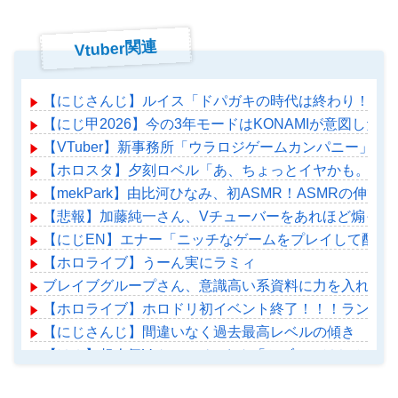
Vtuber関連
【にじさんじ】ルイス「ドパガキの時代は終わり！セロトニン
【にじ甲2026】今の3年モードはKONAMIが意図した
【VTuber】新事務所「ウラロジゲームカンパニー」始動
【ホロスタ】夕刻ロベル「あ、ちょっとイヤかも。あ、
【mekPark】由比河ひなみ、初ASMR！ASMRの伸び
【悲報】加藤純一さん、Vチューバーをあれほど煽って
【にじEN】エナー「ニッチなゲームをプレイして配信
【ホロライブ】うーん実にラミィ
ブレイブグループさん、意識高い系資料に力を入れ始め
【ホロライブ】ホロドリ初イベント終了！！！ランキン
【にじさんじ】間違いなく過去最高レベルの傾き
【は？】超人気Vチューバーさん「セブンのはちみつパ
【ホロライブ】アメちゃん救急のヘリをパクる→落下【ho