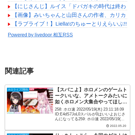
【にじさんじ】ルイス「ドパガキの時代は終わり！セロ
【画像】みいちゃんと山田さんの作者、カリカリ
【ラブライブ！】Liella!のちゅーとりえらいぶ!! 2
Powered by livedoor 相互RSS
関連記事
【スバこよ】ホロメンのゲームト
ホロライブ2期生
ークいいな、アメトークみたいに
如くホロメン大集合やってほしい
な
258: ホロ速 2022/05/19(木) 23:11:18.09
ID:E4dS7JoL0スバルが0はいいよおじさ
んになってる259: ホロ速 2022/05/19(木)
23:11:14.18 ID:+tYLBe6H0ゼロはいいよ
2022.05.20
アイ...