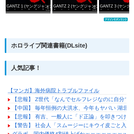
GANTZ 1 (ヤングジャンプコミックスDIGITAL)
GANTZ 2 (ヤングジャンプコミックスDIGITAL
GANTZ 3 (ヤング
価格：¥100
価格：¥100
価格：
ホロライブ関連書籍(DLsite)
人気記事！
【マンガ】海外病院トラブルファイル
【悲報】 Z世代「なんでセルフレジなのに自分で
【中国】 毎年恒例の大洪水、今年もヤバい 湖北
【悲報】 有吉、一般人に「ド正論」を叩きつけて
【警告】 社会人「スムージーにキウイ皮ごと入れ
グラボ、国内価格4割値上げかｗｗｗｗｗｗｗｗｗ