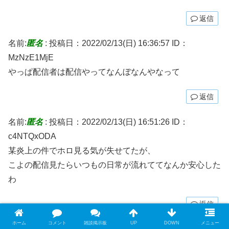
返信
名前:
匿名
:
投稿日：2022/02/13(日) 16:36:57
ID：
MzNzE1MjE
やっぱ配信者は配信やってなんぼなんやなって
返信
名前:
匿名
:
投稿日：2022/02/13(日) 16:51:26
ID：
c4NTQxODA
某炎上の件でホロ見る気が失せてたが、
こよの配信見たらいつもの日常が流れててなんか安心した
わ
返信
ホーム
コメント
雑談掲示板
UP
DOWN
メニュー