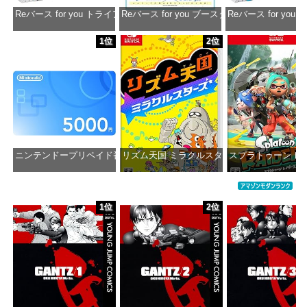
Reバース for you トライアルデッキ ホロライブプロダクション ver.ホ
Reバース for you ブースターパック ホロラ
Reバース for y
価格：¥1,650
価格：¥2,980
価格：¥1
1位
2位
ニンテンドープリペイド番号 5000円|オンラインコード版
リズム天国 ミラクルスターズ -Switch
スプラトゥーン レイダ
価格：¥5,000
価格：¥5,645
価格：¥6
1位
2位