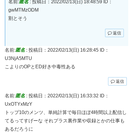
名前:
匿名
:
投稿日：2022/02/13(日) 18:48:59
ID：
gwMTMzODM
割とそう
返信
名前:
匿名
:
投稿日：2022/02/13(日) 16:28:45
ID：
U3NjA5MTU
こよりのOPとED好き中毒性ある
返信
名前:
匿名
:
投稿日：2022/02/13(日) 16:33:32
ID：
UxOTYxMzY
トップ10のメンツ、単純計算で毎日ほぼ4時間以上配信し
てるってすげーな それプラス裏作業や収録とかの仕事も
あるだろうに