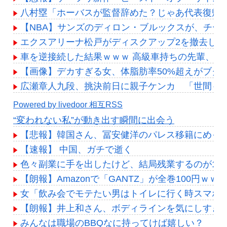
八村塁「ホーバスが監督辞めた？じゃあ代表復帰す
【NBA】サンズのディロン・ブルックスが、チームと
エクスアリーナ松戸がディスクアップ2を撤去し
車を逆接続した結果ｗｗｗ 高級車持ちの先輩、C
【画像】デカすぎる女、体脂肪率50%超えがブクブ
広瀬章人九段、挑決前日に親子ケンカ 「世間も
Powered by livedoor 相互RSS
“変われない私”が動き出す瞬間に出会う
【悲報】韓国さん、冨安健洋のパレス移籍にめっち
【速報】 中国、ガチで逝く
色々副業に手を出したけど、結局残業するのが1番
【朗報】Amazonで「GANTZ」が全巻100円ｗ
女「飲み会でモテたい男はトイレに行く時スマホ
【朗報】井上和さん、ボディラインを気にしすぎ
みんなは職場のBBQなに持ってけば嬉しい？