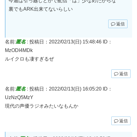
今週は引っ越しとかで配信「は」少なめだからな
裏でもARK出来てないらしい
返信
名前:
匿名
:
投稿日：2022/02/13(日) 15:48:46
ID：
MzODI4MDk
ルイクロも凄すぎるぜ
返信
名前:
匿名
:
投稿日：2022/02/13(日) 16:05:20
ID：
UzNzQ5MzY
現代の声優ラジオみたいなもんか
返信