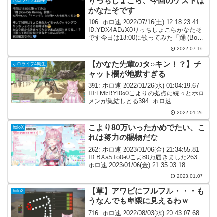
りっちしょこら、今回のゲストは
ホロライブ2期生
かなたそです
106: ホロ速 2022/07/16(土) 12:18:23.41
ID:YDX4ADzX0りっちしょこらかなたそ
です今日は18:00に歌ってみた「踊 (Bon-
Odo Remix)」投稿！！12月のLIVE「リベ
2022.07.16
ンジ」とは歌い方を変えて...
【かなた先輩のタ○キン！？】チ
ホロライブ4期生
ャット欄が地獄すぎる
391: ホロ速 2022/01/26(水) 01:04:19.67
ID:LMbBYl0o0こよりの拠点に続々とホロ
メンが集結しとる394: ホロ速
2022/01/26(水) 01:04:47.16
2022.01.26
ID:hanMVG800ありがとうタ...
こより80万いったかめでたい、こ
holoX
れは努力の賜物だな
262: ホロ速 2023/01/06(金) 21:34:55.81
ID:BXaSTo0e0こよ80万届きました263:
ホロ速 2023/01/06(金) 21:35:03.18
ID:swAyee7x0こよりおめでとう！セキロ
2023.01.07
やった後...
【草】アワビにフルフル・・・も
holoX
うなんでも卑猥に見えるわｗ
716: ホロ速 2022/08/03(水) 20:43:07.68