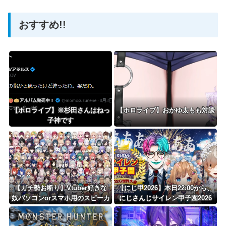
おすすめ!!
Powered by livedoor 相互RSS
【ホロライブ】※杉田さんはねっ
【ホロライブ】おかゆ太もも対談
子神です
【ガチ勢お断り】Vtuber好きな
【にじ甲2026】本日22:00から、
奴パソコンorスマホ用のスピーカ
にじさんじサイレン甲子園2026
ー何使ってる？コスパ良いの教え
世界大会
てくれ