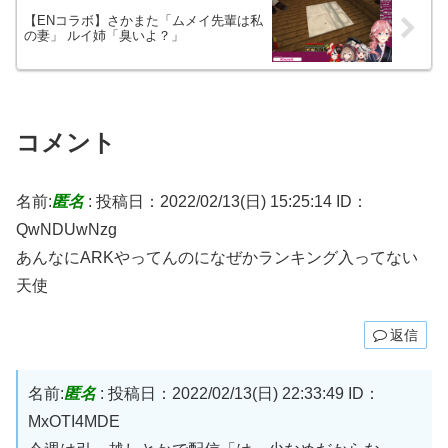
【ENコラボ】さかまた「ムメイ先輩は私
の妻」 ルイ姉「臭いよ？」
コメント
名前:
匿名
:
投稿日：2022/02/13(日) 15:25:14
ID：
QwNDUwNzg
あんなにARKやってんのになぜかランキング入ってない
天使
返信
名前:
匿名
:
投稿日：2022/02/13(日) 22:33:49
ID：
MxOTI4MDE