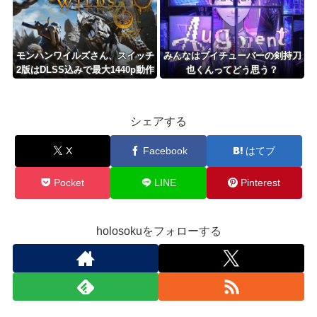
モンハンワイルズさん、スイッチ
みんなはブイチューバーの剣持刀
2版はDLSS込みで最大1440p動作
也くんってどう思う？
か
シェアする
X
Facebook
はてブ
Pocket
LINE
Pinterest
holosokuをフォローする