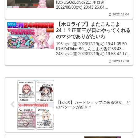
ID:xUSQoLdNd721: ホロ速
2022/08/03(水) 20:43:26.84
ID:TQrG4HGv0>>716フルフルかな725:
2022.08.04
ホロ速 2022/0...
【ホロライブ】またこんこよ
holoX
24！？正直三が日にやってくれる
のマジでありがたいわ
195: ホロ速 2023/12/19(火) 19:41:05.50
ID:6ZxRhbmB0こんこよの告知53:43～
243: ホロ速 2023/12/19(火) 19:53:47.17
ID:s2sxl4C50またこんこよ24！？246...
2023.12.20
【holoX】カードショップに来る彼女、ど
のパターンが好き？