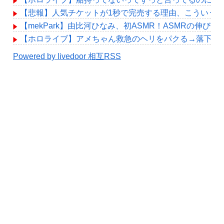
【悲報】人気チケットが1秒で完売する理由、こういう
【mekPark】由比河ひなみ、初ASMR！ASMRの伸び代
【ホロライブ】アメちゃん救急のヘリをパクる→落下【hol
Powered by livedoor 相互RSS