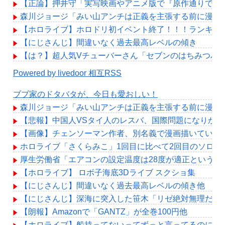
【正論】押井守「実写映画やアニメ版で『原作通りでよ
森川ジョージ「みい山アンチは正義を主張する前に漫画の
【ホロライブ】ホロドリ初イベント終了！！！ランキン
【にじさんじ】間違いなく過去最高レベルの傾き
【は？】超人気Vチューバーさん「セブンのはちみつパ
Powered by livedoor 相互RSS
ブブ家のドタバタが、今日も愛おしい！
森川ジョージ「みい山アンチは正義を主張する前に漫画の
【悲報】中国人VSタイ人のレスバ、国際問題になりか
【画像】チェンソーマン作者、別名義で漫画描いている
ホロライブ「さくらみこ」1回目に比べて2回目のソロ
厚生労働省「エアコンの設定温度は28度が適正というデ
【ホロライブ】 ロボ子海底3Dライブ スクショ集
【にじさんじ】間違いなく過去最高レベルの傾き他
【にじさんじ】深海に突入した笹木「リゼ絶対無理だわ
【朗報】Amazonで「GANTZ」が全巻100円他
【ホロライブ】船持ってないってずっと言ってるのに何