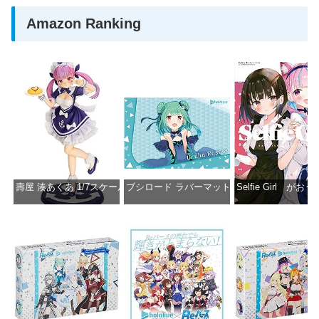
Amazon Ranking
壽屋 湊あくあ 1/7スケール PVC製 塗装済み完成品フィギュア PP942
ブシロード ラバーマットコレクション Vol.851 ホロラ
Selfie Girl がお
価格：¥13,356
価格：¥2,530
価格：¥2