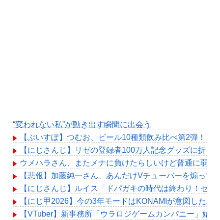
“変われない私”が動き出す瞬間に出会う
【ぶいすぽ】つむお、ビール10種類飲み比べ第2弾！「
【にじさんじ】リゼの登録者100万人記念グッズに折り
ウメハラさん、またメナに負けたらしいけど普通に弱め
【悲報】加藤純一さん、あんだけVチューバーを煽って
【にじさんじ】ルイス「ドパガキの時代は終わり！セロトニン
【にじ甲2026】今の3年モードはKONAMIが意図した
【VTuber】新事務所「ウラロジゲームカンパニー」始動