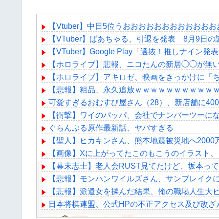
【Vtuber】中日5位うおおおおおおおおおおお
【VTuber】ばあちゃる、引退を発表 8月9日の
【VTuber】Google Play「選抜！推し
【ホロライブ】悲報、ニコたんの新居◯◯が無
【ホロライブ】アキロゼ、映画をきっかけに「
【悲報】粗品、永久追放ｗｗｗｗｗｗｗｗｗｗ
可愛すぎるおむすび屋さん（28）、新店舗に4
【衝撃】ワイのパッパ、会社でナンバーツーに
ぐらんぶる原作最新話、ヤバすぎる
【聖人】ヒカキンさん、熊本地震被災地へ2000
【画像】Xに上がってたこのもこうのイラスト、
【幕末志士】老人会RUST見てたけど、坂本っ
【悲報】モンハンワイルズさん、サンブレイク
【悲報】派遣女を揉んだ結果、俺の職場人生大ピ
日本将棋連盟、公式HPの不正アクセス及び改ざ