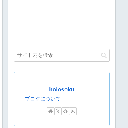
【8/9(日)15:00】
の」
ツおるやんけ』
若年層が減少してきてる」←弱男がどんどん抜けてるの超朗報
dとiPhoneで違うと話題に……
ています」
うｗｗｗｗ
況可】
相互防衛協定締結
てる説！七次元生徒会の挑戦「樋口楓 周防サンゴ 緑仙 レ
holosoku
って思えてきた
ｗｗｗｗｗｗｗｗｗｗｗｗ
ブログについて
ラーSP
トークイベント 「にじFANTalk Vol.6」の開催が決定！
トークイベント 「にじFANTalk Vol.6」の開催が決定！