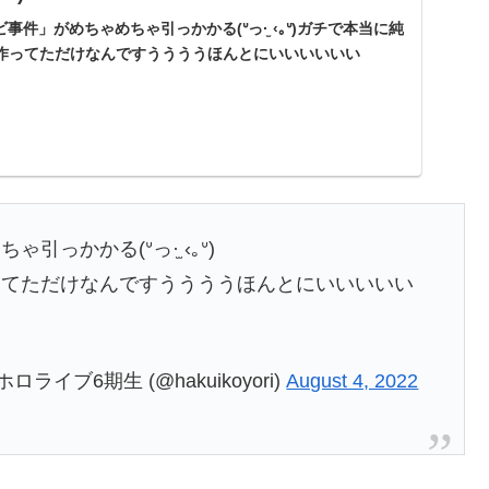
件」がめちゃめちゃ引っかかる(ᐡっ·̫ ‹｡ᐡ)ガチで本当に純
)作ってただけなんですううううほんとにいいいいいい
っかかる(ᐡっ·̫ ‹｡ᐡ)
作ってただけなんですううううほんとにいいいいい
ライブ6期生 (@hakuikoyori)
August 4, 2022