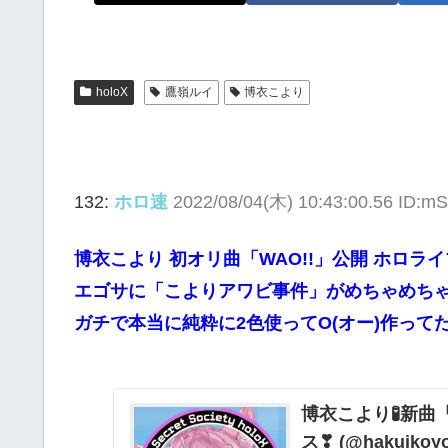
holoX
鷹嶺ルイ
博衣こより
132:
ホロ速
2022/08/04(木) 10:43:00.56 ID:m
博衣こより 初オリ曲「WAO!!」公開 ホロライブ6期生 @h
エゴサに「こよりアワビ事件」がめちゃめちゃ引
ガチで本当に純粋に2色使ってO(オー)作っ
博衣こより🧪新曲「N
ス❣ (@hakuikoyor