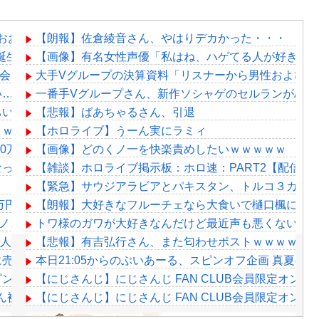
おおおおお
【朗報】佐倉綾音さん、やはりデカかった・・・
誕生日配信で詳細を説明「ずっと続けられなくて本当にごめんなさい」
【画像】有名女性声優「私はね、ハゲてる人が好きな
ナイン発表会」出演者発表！『にじだけと思ってたけど座長と除夜のケ
大手Vグループの決算資料「リスナーから男性および、
い…
一番手Vグループさん、新作ソシャゲのセルランがAndroi
ちいかわ」にどハマり「今では毎晩1時間くらい見ながら入眠し
【悲報】ばあちゃるさん、引退
ｗｗｗｗｗ（証拠あり）
【ホロライブ】うーん実にラミィ
000万円クラファンした成功した結果弱男集団から叩かれてしま
【画像】どのくノ一を快楽責めしたいｗｗｗｗｗ
なった結果ｗｗｗｗｗｗｗｗｗｗ
【雑談】ホロライブ掲示板：ホロ速：PART2【配信実
【緊急】サウジアラビアとパキスタン、トルコ３カ国 
万円の寄付！
【朗報】大好きなフルーチェなら大食いで樋口楓に勝
ノスタルジックで良いね
トワ様のガワが大好きなんだけど最近声も悪くないな
て人との絡み方下手だよな
【悲報】有吉弘行さん、また匂わせポストｗｗｗｗｗ
に売上を逆転される……
本日21:05からのぶいあーる、スピンオフ企画 真夏のホ
ンチにwwwww
【にじさんじ】にじさんじ FAN CLUB会員限定オンライン
ん被害の調査結果公表
【にじさんじ】にじさんじ FAN CLUB会員限定オンライン