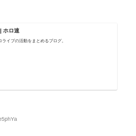
 | ホロ速
ロライブの活動をまとめるブログ。
je5phYa