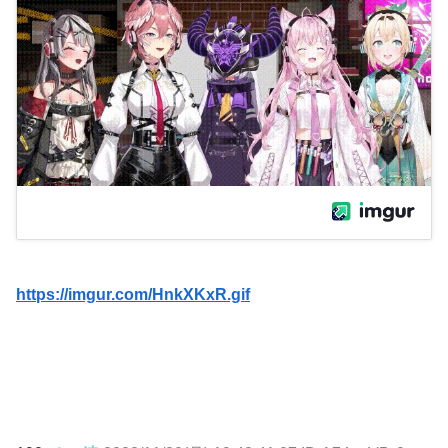
https://imgur.com/HnkXKxR.gif