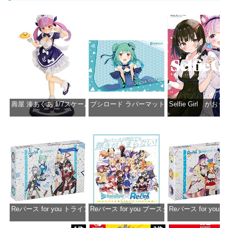
壽屋 湊あくあ 1/7スケール PVC製 塗装済み完成品フィギュア PP942
ブシロード ラバーマットコレクション Vol.851 ホロラ
Selfie Girl がお
価格：¥13,356
価格：¥2,530
価格：¥2
Reバース for you トライアルデッキ ホロライブプロダクション ver.ホ
Reバース for you ブースターパック ホロラ
Reバース for y
価格：¥1,650
価格：¥2,980
価格：¥1