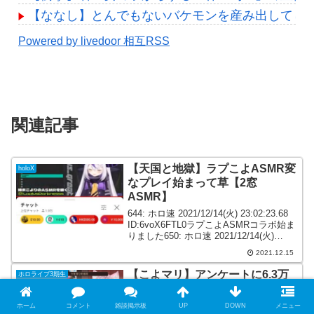
【ななし】とんでもないバケモンを産み出してし
Powered by livedoor 相互RSS
関連記事
【天国と地獄】ラプこよASMR変
holoX
なプレイ始まって草【2窓
ASMR】
644: ホロ速 2021/12/14(火) 23:02:23.68
ID:6voX6FTL0ラプこよASMRコラボ始ま
りました650: ホロ速 2021/12/14(火)
23:02:57.38 ID:+b31GYmM0なんでやま
2021.12.15
こよは2...
【こよマリ】アンケートに6.3万
ホロライブ3期生
人も回答してるのが凄いわw【マ
リこよ】
ホーム
コメント
雑談掲示板
UP
DOWN
メニュー