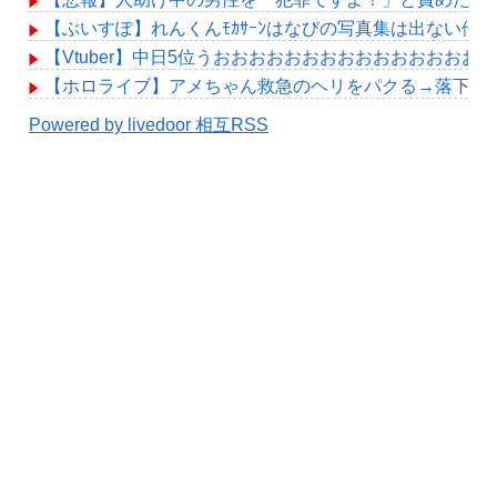
【ぶいすぽ】れんくんﾓｶｻｰﾝはなびの写真集は出ない他
【Vtuber】中日5位うおおおおおおおおおおおおおおお
【ホロライブ】アメちゃん救急のヘリをパクる→落下【hol
Powered by livedoor 相互RSS