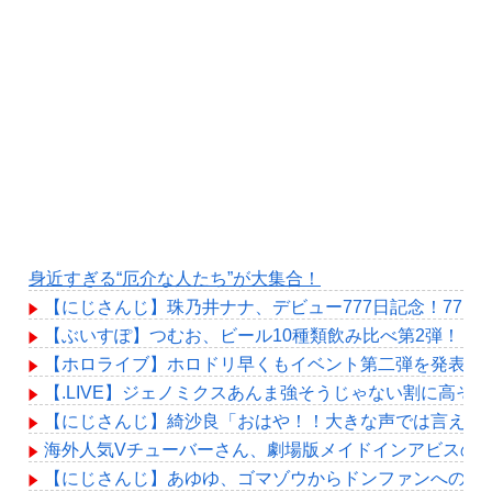
身近すぎる“厄介な人たち”が大集合！
【にじさんじ】珠乃井ナナ、デビュー777日記念！77
【ぶいすぽ】つむお、ビール10種類飲み比べ第2弾！「
【ホロライブ】ホロドリ早くもイベント第二弾を発表！！
【.LIVE】ジェノミクスあんま強そうじゃない割に高そ
【にじさんじ】綺沙良「おはや！！大きな声では言えな
海外人気Vチューバーさん、劇場版メイドインアビスの
【にじさんじ】あゆゆ、ゴマゾウからドンファンへの進