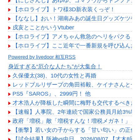
【にじさんじ】あゆゆ、ゴマゾウからドンファン
【ホロライブ】トワ様3D新衣装くっぞ！
【ななし】おい！湖南みあの誕生日グッズケツや
戌亥とことかいうVtuber
【ホロライブ】アメちゃん救急のヘリをパクる→落下【
【ホロライブ】ここ近年で一番新規を呼び込んだ
Powered by livedoor 相互RSS
身近すぎる“厄介な人たち”が大集合！
久保優太(38)、10代の女性と再婚
レッドブルリザーブの角田裕毅、ケイナさんと一
PS5『SAROS』、2999円！ 他
才木浩人が降板した瞬間に梅野も交代するべきだっ
【速報】人事院、2年連続で国家公務員月給3%増の「
政府「増税」敵「増税すんな！増税メガネ！」→
【衝撃】若い女の子からする「甘い匂い」の正体、まさか分
【試合結果】阪神vs中日 2026/08/07 【才木8