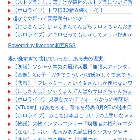
【ストグラ】しょぼすけが最近のストグラについて教え
【ホロライブ】トワ様3D新衣装くっぞ！
超かぐや姫って実際面白いのか？
【にじさんじ】ひゃくまんてんばらサロメちゃんおまん
【ホロライブ】アキロゼってもしかしてメリバ好きか？
Powered by livedoor 相互RSS
妻が嫌すぎて壊れていった、ある夫の現実
【朗報】ソシャゲ本気の最終兵器『無限大アナンタ』遂に
【画像】X女子「ガチでこういう彼氏欲しくて息できん」 
【悲報】『フレネミー』という女さんしか使わないワー
【にじさんじ】ひゃくまんてんばらサロメちゃんおまん
【ホロライブ】 見事な女の子フォームからの剛速球
【VTuber】 ばあちゃる、引退を発表 8月9日の誕生日
【ホロライブ】 みこちは本当こういうの上手いなｗｗｗ
【物議】大物インフルエンサー「喫煙者の権利がマジで
【ななし】おい！湖南みあの誕生日グッズケツやぞ！！
【悲報】人助け中の男性を「犯罪ですよ！」と責めた女