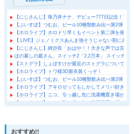
【にじさんじ】珠乃井ナナ、デビュー777日記念！77
【ぶいすぽ】つむお、ビール10種類飲み比べ第2弾！
【ホロライブ】ホロドリ早くもイベント第二弾を発表！
【.LIVE】ジェノミクスあんま強そうじゃない割に高
【にじさんじ】綺沙良「おはや！！大きな声では言えな
ほの暮しの庭さん、スイッチ2「2.2万本」 スイッチ1「
【ストグラ】しょぼすけが最近のストグラについて教え
【ホロライブ】トワ様3D新衣装くっぞ！
【ぶいすぽ】つむお、ビール10種類飲み比べ第2弾！
【ホロライブ】アキロゼってもしかしてメリバ好きか？
【ホロライブ】ニコ、引っ越し先に洗濯機置き場がない
【ホロライブ】ニコ、引っ越し先に洗濯機置き場がない
【ホロライブ】アメちゃん救急のヘリをパクる→落下【ho
おすすめ!!