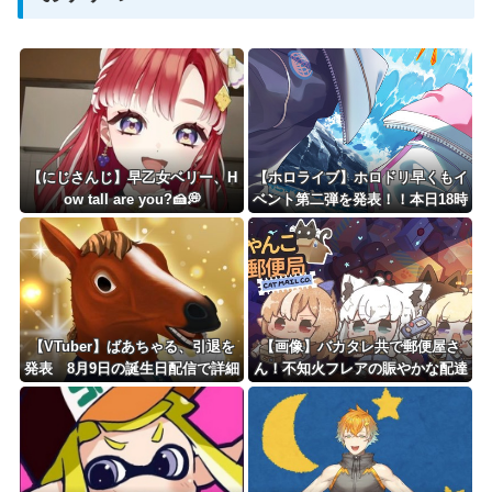
Powered by livedoor 相互RSS
【にじさんじ】早乙女ベリー、H
【ホロライブ】ホロドリ早くもイ
ow tall are you?🍰💭
ベント第二弾を発表！！本日18時
に詳細公開
【VTuber】ばあちゃる、引退を
【画像】バカタレ共で郵便屋さ
発表 8月9日の誕生日配信で詳細
ん！不知火フレアの賑やかな配達
を説明「ずっと続けられなくて本
劇に密着！白上フブキ 角巻わた
当にごめんなさい」【8/9(日)15:0
め
0】