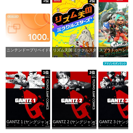
1位
2位
ニンテンドープリペイド番号 1000円|オンラインコード版
リズム天国 ミラクルスターズ -Switch
スプラトゥーン レイダ
価格：¥1,000
価格：¥5,645
価格：¥6
1位
2位
GANTZ 1 (ヤングジャンプコミックスDIGITAL)
GANTZ 2 (ヤングジャンプコミックスDIGITAL
GANTZ 3 (ヤング
価格：¥100
価格：¥100
価格：