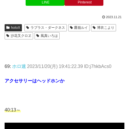
LINE
Pinterest
2023.11.21
holoX
ラプラス・ダークネス
鷹嶺ルイ
博衣こより
沙花叉クロヱ
風真いろは
69:
ホロ速
2023/11/20(月) 19:41:22.39 ID:j7hkbAcs0
アクセサリーはヘッドホンか
40:13～