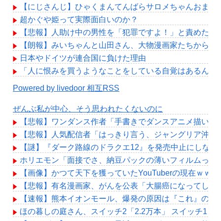
【にじさんじ】ひゃくまんてんばらサロメちゃんおまん
超かぐや姫って実際面白いのか？
【悲報】人助け中の男性を「犯罪ですよ！」と責めた女
【朗報】みいちゃんと山田さん、大物漫画家たちから絶
日本やドイツが連合国に負けた理由
「人に恨みを買うようなことをしている自覚はあるんだ
Powered by livedoor 相互RSS
ぜんぶ私が中心、そう思われたくないのに
【悲報】ワンダンス作者「手書きでダンスアニメ描いて
【悲報】人気配信者「はっきり言う、ジャングリア沖縄
【謎】『ダーク路線のドラクエ12』を発売中止にしな
ホリエモン「面接でさ、納豆パックの薄いフィルムって
【画像】かつて天下を獲っていたYouTuberの現在ｗｗｗ
【悲報】有名漫画家、がんを公表「大腸癌になってしま
【速報】熊本イオンモール、爆発の原因は『これ』の可
ほの暮しの庭さん、スイッチ2「2.2万本」 スイッチ1「1