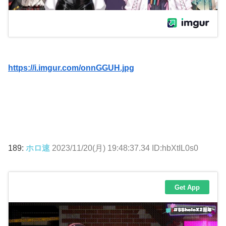
https://i.imgur.com/onnGGUH.jpg
189:
ホロ速
2023/11/20(月) 19:48:37.34 ID:hbXtIL0s0