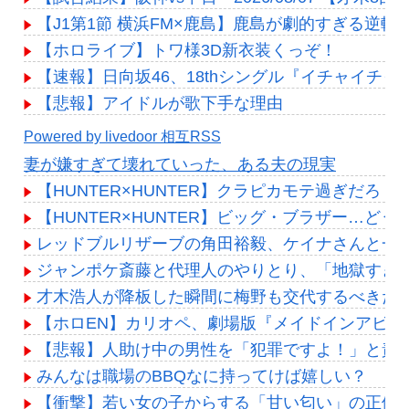
【J1第1節 横浜FM×鹿島】鹿島が劇的すぎる逆
【ホロライブ】トワ様3D新衣装くっぞ！
【速報】日向坂46、18thシングル『イチャイチ
【悲報】アイドルが歌下手な理由
Powered by livedoor 相互RSS
妻が嫌すぎて壊れていった、ある夫の現実
【HUNTER×HUNTER】クラピカモテ過ぎだろ
【HUNTER×HUNTER】ビッグ・ブラザー…どう
レッドブルリザーブの角田裕毅、ケイナさんと一
ジャンポケ斎藤と代理人のやりとり、「地獄すぎ
才木浩人が降板した瞬間に梅野も交代するべきだっ
【ホロEN】カリオペ、劇場版『メイドインアビ
【悲報】人助け中の男性を「犯罪ですよ！」と責
みんなは職場のBBQなに持ってけば嬉しい？
【衝撃】若い女の子からする「甘い匂い」の正体、まさか分