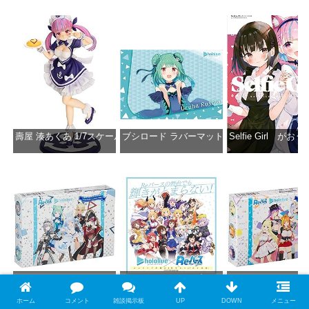
壽屋 湊あくあ 1/7スケール PVC製 塗装済み完成品フィギュア PP942
ブシロード ラバーマットコレクション Vol.851 ホロラ
Selfie Girl がお
価格：¥13,356
価格：¥2,530
価格：¥2
Reバース for you トライアルデッキ ホロライブプロダクション ver.ホ
Reバース for you ブースターパック ホロラ
Reバース for y
価格：¥1,650
価格：¥2,980
価格：¥1
ホーム
コメント
雑談掲示板
UP
DOWN
メニュー
1位
2位