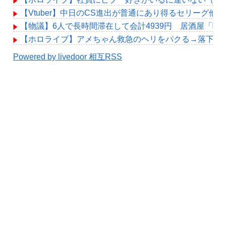
【Vtuber】中日のCS進出が普通にあり得るセリーグ他
【物議】6人で長時間滞在して会計4939円 居酒屋「
【ホロライブ】アメちゃん救急のヘリをパクる→落下【hol
Powered by livedoor 相互RSS