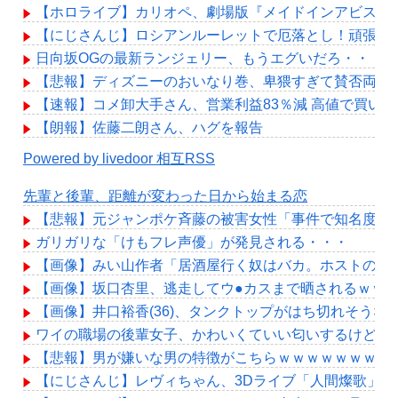
【ホロライブ】カリオペ、劇場版『メイドインアビス』
【にじさんじ】ロシアンルーレットで厄落とし！頑張れ
日向坂OGの最新ランジェリー、もうエグいだろ・・・(画
【悲報】ディズニーのおいなり巻、卑猥すぎて賛否両論
【速報】コメ卸大手さん、営業利益83％減 高値で買い
【朗報】佐藤二朗さん、ハグを報告
Powered by livedoor 相互RSS
先輩と後輩、距離が変わった日から始まる恋
【悲報】元ジャンポケ斉藤の被害女性「事件で知名度を上
ガリガリな「けもフレ声優」が発見される・・・
【画像】みい山作者「居酒屋行く奴はバカ。ホストの初
【画像】坂口杏里、逃走してウ●カスまで晒されるｗｗ
【画像】井口裕香(36)、タンクトップがはち切れそう
ワイの職場の後輩女子、かわいくていい匂いするけどマ
【悲報】男が嫌いな男の特徴がこちらｗｗｗｗｗｗｗｗ
【にじさんじ】レヴィちゃん、3Dライブ「人間燦歌」開催決