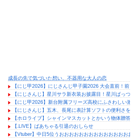
成長の先で気づいた想い、不器用な大人の恋
【にじ甲2026】にじさんじ甲子園2026 大会直前！
【にじさんじ】星川サラ新衣装お披露目！星川ぱっつん
【にじ甲2026】新台附属フリーズ高校にふさわしい激
【にじさんじ】五木、長尾に表計算ソフトの便利さを理
【ホロライブ】シャインマスカットとかいう物体贈答品
【.LIVE】ばあちゃる引退のおしらせ
【Vtuber】中日5位うおおおおおおおおおおおおおおおお