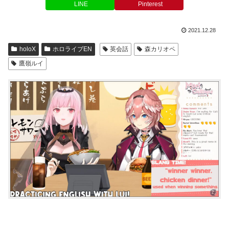
LINE
Pinterest
2021.12.28
holoX
ホロライブEN
英会話
森カリオペ
鷹嶺ルイ