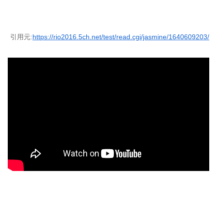
引用元:
https://rio2016.5ch.net/test/read.cgi/jasmine/1640609203/