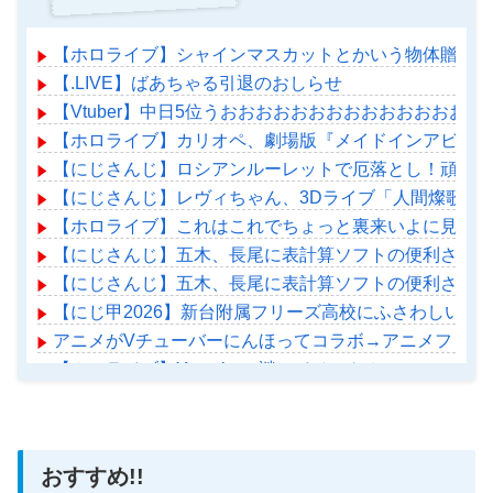
【ホロライブ】シャインマスカットとかいう物体贈答品
【.LIVE】ばあちゃる引退のおしらせ
【Vtuber】中日5位うおおおおおおおおおおおおおおお
【ホロライブ】カリオペ、劇場版『メイドインアビス』
【にじさんじ】ロシアンルーレットで厄落とし！頑張れ
【にじさんじ】レヴィちゃん、3Dライブ「人間燦歌」開催
【ホロライブ】これはこれでちょっと裏来いよに見える
【にじさんじ】五木、長尾に表計算ソフトの便利さを理
【にじさんじ】五木、長尾に表計算ソフトの便利さを理
【にじ甲2026】新台附属フリーズ高校にふさわしい激
アニメがVチューバーにんほってコラボ→アニメファン
【ホロライブ】Youtubeの謎のイベント？
【ホロライブ】アメちゃん救急のヘリをパクる→落下【ho
おすすめ!!