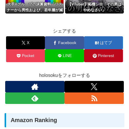
大手Vグループの決算資料「リス
【VTuber】柘榴シロ「その男は
ナーから男性および、若年層が減
やめなさい」
少してきてる」←弱男がどんどん
抜けてるの超朗報よな
シェアする
X
Facebook
はてブ
Pocket
LINE
Pinterest
holosokuをフォローする
Amazon Ranking