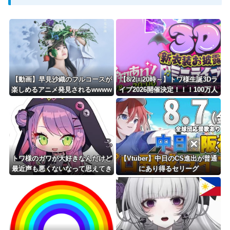
Powered by livedoor 相互RSS
【動画】早見沙織のフルコースが
【8/2㈯20時～】トワ様生誕3Dラ
楽しめるアニメ発見されるwwww
イブ2026開催決定！！！100万人
www
チケットの3D新衣装あり
トワ様のガワが大好きなんだけど
【Vtuber】中日のCS進出が普通
最近声も悪くないなって思えてき
にあり得るセリーグ
た