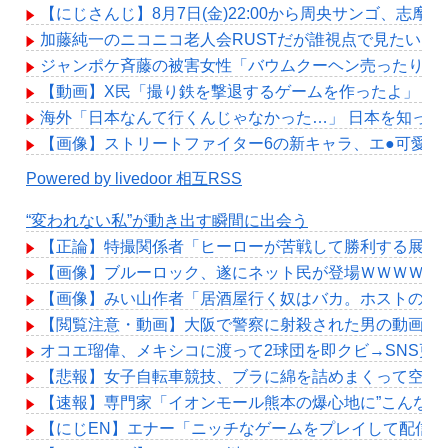
【にじさんじ】8月7日(金)22:00から周央サンゴ、志摩
加藤純一のニコニコ老人会RUSTだが誰視点で見たい？
ジャンポケ斉藤の被害女性「バウムクーヘン売ったりTik
【動画】X民「撮り鉄を撃退するゲームを作ったよ」→撮り鉄
海外「日本なんて行くんじゃなかった…」 日本を知っ
【画像】ストリートファイター6の新キャラ、エ●可愛
Powered by livedoor 相互RSS
“変われない私”が動き出す瞬間に出会う
【正論】特撮関係者「ヒーローが苦戦して勝利する展開
【画像】ブルーロック、遂にネット民が登場ＷＷＷＷＷ
【画像】みい山作者「居酒屋行く奴はバカ。ホストの初
【閲覧注意・動画】大阪で警察に射殺された男の動画、
オコエ瑠偉、メキシコに渡って2球団を即クビ→SNS更
【悲報】女子自転車競技、ブラに綿を詰めまくって空気
【速報】専門家「イオンモール熊本の爆心地に”こんなも
【にじEN】エナー「ニッチなゲームをプレイして配信