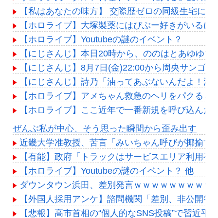
【私はあなたの味方】 交際歴ゼロの同級生宅に唐揚
【ホロライブ】大塚製薬にはびぶー好きがいるに
【ホロライブ】Youtubeの謎のイベント？
【にじさんじ】本日20時から、ののはとあゆゆで
【にじさんじ】8月7日(金)22:00から周央サンゴ
【にじさんじ】詩乃「油ってあぶないんだよ！油
【ホロライブ】アメちゃん救急のヘリをパクる→落下【
【ホロライブ】ここ近年で一番新規を呼び込んだ
Powered by livedoor 相互RSS
ぜんぶ私が中心、そう思った瞬間から歪み出す
近畿大学准教授、苦言「みいちゃん呼びが揶揄す
【有能】政府「トラックはサービスエリア利用有
【ホロライブ】Youtubeの謎のイベント？ 他
ダウンタウン浜田、差別発言ｗｗｗｗｗｗｗｗｗｗ
【外国人採用アンケ】諮問機関「差別、非公開答
【悲報】高市首相の“個人的なSNS投稿”で習近平