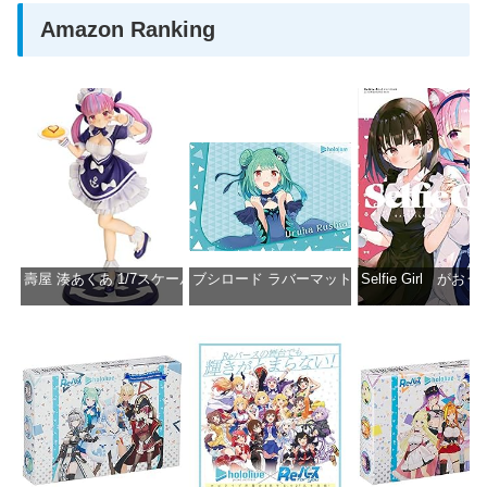
Amazon Ranking
壽屋 湊あくあ 1/7スケール PVC製 塗装済み完成品フィギュア PP942
ブシロード ラバーマットコレクション Vol.851 ホロラ
Selfie Girl がお
価格：¥13,356
価格：¥2,530
価格：¥2