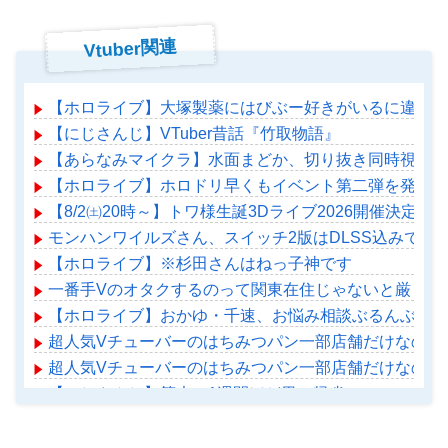
Vtuber関連
【ホロライブ】大塚製薬にはびぶー好きがいるに違いな
【にじさんじ】VTuber昔話『竹取物語』
【あらなみマイクラ】水面まどか、切り抜き同時視聴！
【ホロライブ】ホロドリ早くもイベント第二弾を発表！
【8/2㈯20時～】トワ様生誕3Dライブ2026開催決定！
モンハンワイルズさん、スイッチ2版はDLSS込みで最大1
【ホロライブ】※杉田さんはねっ子神です
一番手Vのオタクするのって関東在住じゃないと厳しい
【ホロライブ】おかゆ・千速、お悩み相談ぶるんぶるん
超人気Vチューバーのはちみつパン一部店舗だけなのか
超人気Vチューバーのはちみつパン一部店舗だけなのか
【にじさんじ】笹木、1週間ほど里に帰省
【ホロライブ】アメちゃん救急のヘリをパクる→落下【ho