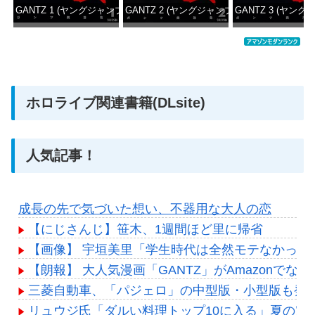
GANTZ 1 (ヤングジャンプコミックスDIGITAL)
GANTZ 2 (ヤングジャンプコミックスDIGITAL
GANTZ 3 (ヤング
価格：¥100
価格：¥100
価格：
ホロライブ関連書籍(DLsite)
人気記事！
成長の先で気づいた想い、不器用な大人の恋
【にじさんじ】笹木、1週間ほど里に帰省
【画像】 宇垣美里「学生時代は全然モテなかったです」
【朗報】 大人気漫画「GANTZ」がAmazonでな
三菱自動車、「パジェロ」の中型版・小型版も発
リュウジ氏「ダルい料理トップ10に入る」夏の定