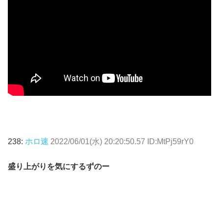
238:
ホロ速
2022/06/01(水) 20:20:50.57 ID:MtPj59rY0
盛り上がりを気にするずのー