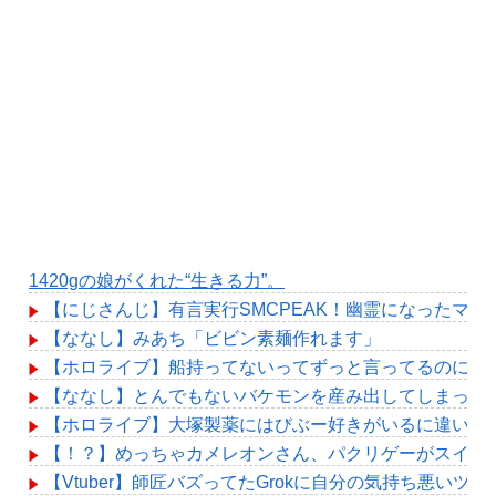
1420gの娘がくれた“生きる力”。
【にじさんじ】有言実行SMCPEAK！幽霊になったマジ
【ななし】みあち「ビビン素麺作れます」
【ホロライブ】船持ってないってずっと言ってるのに何
【ななし】とんでもないバケモンを産み出してしまった
【ホロライブ】大塚製薬にはびぶー好きがいるに違いな
【！？】めっちゃカメレオンさん、パクリゲーがスイッ
【Vtuber】師匠バズってたGrokに自分の気持ち悪