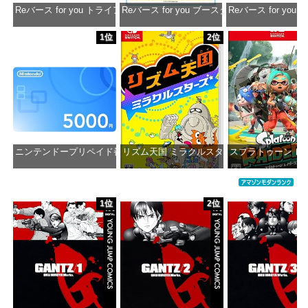
Reバース for you トライアルデッキ ホロライブプロダクション ver.ホ
Reバース for you ブースターパック ホロラ
Reバース for y
価格：¥1,650
価格：¥2,980
価格：¥1
1位
2位
ニンテンドープリペイド番号 5000円|オンラインコード版
リズム天国 ミラクルスターズ -Switch
スプラトゥーン レイダ
価格：¥5,000
価格：¥5,645
価格：¥6
1位
2位