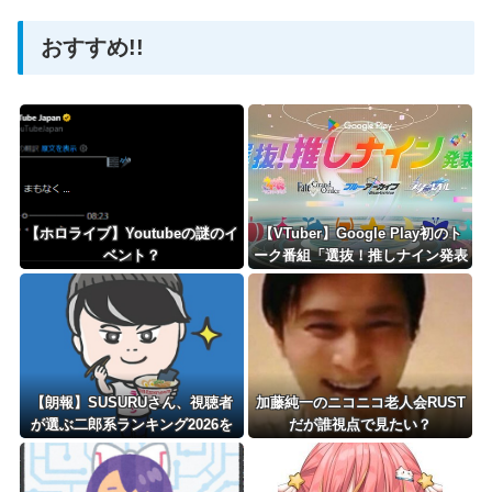
おすすめ!!
Powered by livedoor 相互RSS
【ホロライブ】Youtubeの謎のイ
【VTuber】Google Play初のト
ベント？
ーク番組「選抜！推しナイン発表
会」発表へ！8名が推しキャラク
ターの魅力を語り合う【8/6(木)1
8:00】
【朗報】SUSURUさん、視聴者
加藤純一のニコニコ老人会RUST
が選ぶ二郎系ランキング2026を
だが誰視点で見たい？
発表！