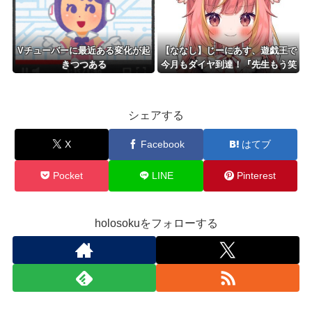
Vチューバーに最近ある変化が起
【ななし】じーにあす、遊戯王で
きつつある
今月もダイヤ到達！『先生もう笑
うしかなくなっとりますやん』
『とんでもないバケモンを産み出
してしまった』
シェアする
X
Facebook
はてブ
Pocket
LINE
Pinterest
holosokuをフォローする