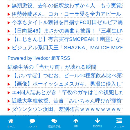
無期懲役、去年の仮釈放わずか４人…もう実質終
伊勢鈴蘭さん、コカ・コーラ愛を全力アピール！
今季もタイトル獲得を目指すFC町田ゼルビア黒田
【日向坂46】まさかの楽曲も披露！『三期生LIV
【にじさんじ】有言実行SMCPEAK！幽霊になっ
ビジュアル系四天王「SHAZNA、MALICE MIZER、La’
Powered by livedoor 相互RSS
結婚生活の「当たり前」が壊れる瞬間
【ぶいすぽ】つむお、ビール10種類飲み比べ第2
【画像】ボーイッシュメスガキ、男湯に侵入してバ
エ●同人誌あとがき「竿役のガキはこの後犯した女
近畿大学准教授、苦言「みいちゃん呼びが揶揄す
ダウンタウン浜田、差別発言ｗｗｗｗｗｗｗｗｗｗ
【朗報】ゲーミングPCの主流はVRAM 8GBから16
ジャンポケ斉藤の被害女性「バウムクーヘン売ったり
ホーム
コメント
雑談掲示板
UP
DOWN
メニュー