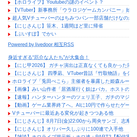
【ホロライブ】Youtubeの謎のイベント？
【VTuber】新事務所「ウラロジゲームカンパニー」始動！“
超人気Vチューバーのはちみつパン一部店舗だけなのか
【にじさんじ】笹木、1週間ほど里に帰省
【ぶいすぽ】でかい
Powered by livedoor 相互RSS
身近すぎる“厄介な人たち”が大集合！
【にじ甲2026】 ガチャ演出は正直なくても良かった
【にじさんじ】 四季凪、VTuber昔話『竹取物語』
ホロライブ「兎田ぺこら」主催者を暴露した姫森ルーナ「
【画像】みい山作者「居酒屋行く奴はバカ。ホストの初
【速報】ハンターハンターのツェリ王子、ガチのマジで
【動画】ゲーム業界終了へ。AIに10円で作らせたゲー
Vチューバーに最近ある変化が起きつつある他
【にじさんじ】8月7日(金)22:00から周央サンゴ、志摩
【にじさんじ】オリバー久しぶりに100連で入手他
【雑談】ホロライブ掲示板：ホロ速：PART2【配信実況