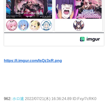
https://i.imgur.com/lsQz3xR.png
962:
ホロ速
2022/07/21(木) 16:36:24.89 ID:Fxy/7cRK0