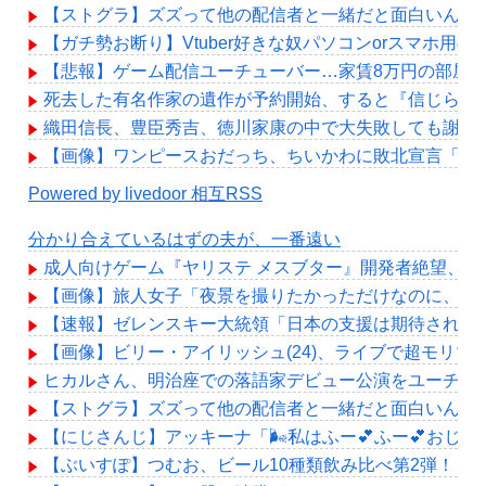
【ストグラ】ズズって他の配信者と一緒だと面白いんだ
【ガチ勢お断り】Vtuber好きな奴パソコンorスマホ
【悲報】ゲーム配信ユーチューバー…家賃8万円の部屋
死去した有名作家の遺作が予約開始、すると『信じられ
織田信長、豊臣秀吉、徳川家康の中で大失敗しても謝っ
【画像】ワンピースおだっち、ちいかわに敗北宣言「何
Powered by livedoor 相互RSS
分かり合えているはずの夫が、一番遠い
成人向けゲーム『ヤリステ メスブター』開発者絶望、銀
【画像】旅人女子「夜景を撮りたかっただけなのに、故郷
【速報】ゼレンスキー大統領「日本の支援は期待された
【画像】ビリー・アイリッシュ(24)、ライブで超モリ
ヒカルさん、明治座での落語家デビュー公演をユーチュー
【ストグラ】ズズって他の配信者と一緒だと面白いんだ
【にじさんじ】アッキーナ「🌬️私はふー💕ふー💕おじ
【ぶいすぽ】つむお、ビール10種類飲み比べ第2弾！「