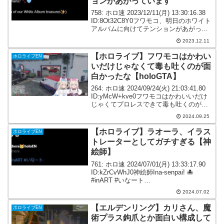
ョンがあがっています
758: ホロ速 2023/12/11(月) 13:30:16.38
ID:8Ot32C8Y0フワモコ、明日のホワイト
アルバムに向けてテンションがあがって
いますCan you tell that we’re ready and
2023.12.11
hyped ...
【ホロライブ】フワモコはかわい
ホロライブEN
いだけじゃなくて毒も吐くのが面
白かったな【holoGTA】
264: ホロ速 2024/09/24(火) 21:03:41.80
ID:yMcW+kve0フワモコはかわいいだけ
じゃくてプロレスできて毒も吐くのが面
白かったな274: ホロ速 2024/09/24(火)
2024.09.25
21:04:38.84 ID:A...
【ホロライブ】ラオーラ、イラス
ホロライブEN
トレーターとしてガチすぎる【神
絵師】
761: ホロ速 2024/07/01(月) 13:33:17.90
ID:kZrCvWhJ0神絵師Ina-senpai! 🐙
#inART #いなート
pic.twitter.com/gWcczsch2o— Raora
2024.07.02
Panthera🐱h...
【エルデンリング】カリさん、魔
ホロライブEN
術プラス鉤爪とか面白い構成して