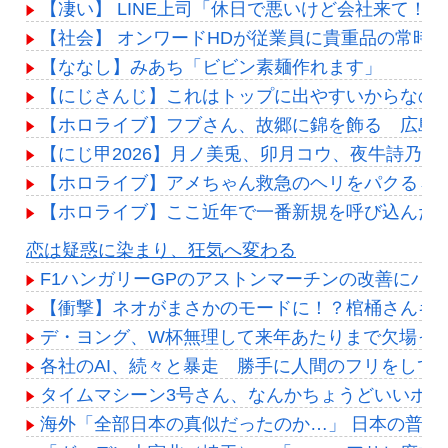
【凄い】 LINE上司「休日で悪いけど会社来て
【社会】 オンワードHDが従業員に貴重品の常時
【ななし】みあち「ビビン素麺作れます」
【にじさんじ】これはトップに出やすいからなの
【ホロライブ】フブさん、故郷に錦を飾る 広島
【にじ甲2026】月ノ美兎、卯月コウ、夜牛詩乃
【ホロライブ】アメちゃん救急のヘリをパクる→落下【
【ホロライブ】ここ近年で一番新規を呼び込んだ
Powered by livedoor 相互RSS
恋は疑惑に染まり、狂気へ変わる
F1ハンガリーGPのアストンマーチンの改善にパ
【衝撃】ネオがまさかのモードに！？棺桶さんキレ
デ・ヨング、W杯無理して来年あたりまで欠場って
各社のAI、続々と暴走 勝手に人間のフリをして
タイムマシーン3号さん、なんかちょうどいいポジ
海外「全部日本の真似だったのか…」 日本の普通