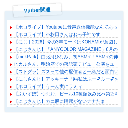
Vtuber関連
【ホロライブ】Youtubeに音声返信機能なんてあったの
【ホロライブ】※杉田さんはねっ子神です
【にじ甲2026】今の3年モードはKONAMIが意図した
【にじさんじ】「ANYCOLOR MAGAZINE」8
【mekPark】由比河ひなみ、初ASMR！ASMRの伸び
ヒカルさん、明治座での落語家デビュー公演をユーチュ
【ストグラ】ズズって他の配信者と一緒だと面白いんだ
【にじさんじ】アッキーナ「🌬️私はふー💕ふー💕おじ
【ホロライブ】うーん実にラミィ
【ぶいすぽ】つむお、ビール10種類飲み比べ第2弾！
【にじさんじ】ガニ股に躊躇がないナナたま
【ななし】みあち「ビビン素麺作れます」
【ホロライブ】アメちゃん救急のヘリをパクる→落下【ho