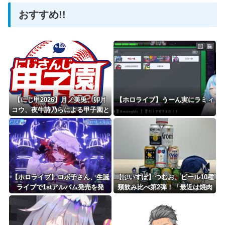
おすすめ!!
Powered by livedoor 相互RSS
【にじ甲2026】月ノ美兎、卯月
【ホロライブ】うーん実にラミィ
コウ、夜牛詩乃らによる甲子園と
かも見たくはある
【ホロライブ】ロボ子さん、生誕
【ぶいすぽ】つむお、ビール10種
ライブで1stアルバム発売を発
類飲み比べ第2弾！「最近は焼肉
表！！！
屋で最初にビールを頼むくらい好
き」