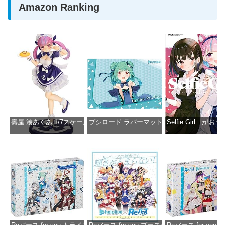
Amazon Ranking
壽屋 湊あくあ 1/7スケール PVC製 塗装済み完成品フィギュア PP942
ブシロード ラバーマットコレクション Vol.851 ホロラ
Selfie Girl がお
価格：¥13,356
価格：¥2,530
価格：¥2