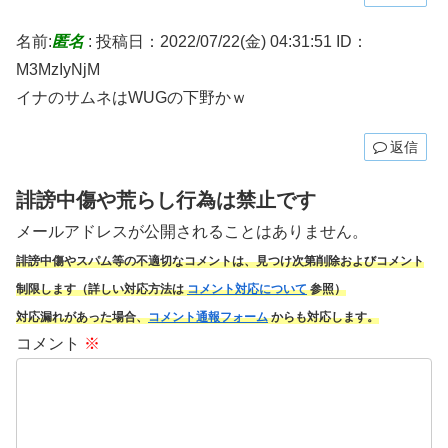
名前:
匿名
:
投稿日：2022/07/22(金) 04:31:51
ID：
M3MzIyNjM
イナのサムネはWUGの下野かｗ
返信
誹謗中傷や荒らし行為は禁止です
メールアドレスが公開されることはありません。
誹謗中傷やスパム
等の不適切なコメントは、見つけ次第削除およびコメント
制限します（詳しい対応方法は
コメント対応について
参照）
対応漏れがあった場合、
コメント通報フォーム
からも対応します。
コメント
※