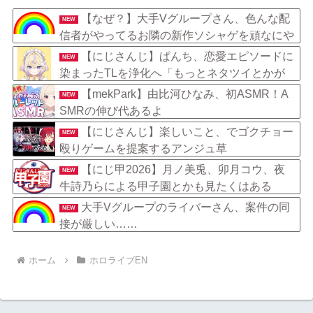
【なぜ？】大手Vグループさん、色んな配
NEW
信者がやってるお隣の新作ソシャゲを頑なにや
らない……
【にじさんじ】ぱんち、恋愛エピソードに
NEW
染まったTLを浄化へ「もっとネタツイとかが
見たくて…」
【mekPark】由比河ひなみ、初ASMR！A
NEW
SMRの伸び代あるよ
【にじさんじ】楽しいこと、でゴクチョー
NEW
殴りゲームを提案するアンジュ草
【にじ甲2026】月ノ美兎、卯月コウ、夜
NEW
牛詩乃らによる甲子園とかも見たくはある
大手Vグループのライバーさん、案件の同
NEW
接が厳しい……
ホーム
ホロライブEN