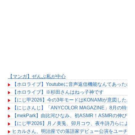
【マンガ】ぜんぶ私が中心
【ホロライブ】Youtubeに音声返信機能なんてあったの
【ホロライブ】※杉田さんはねっ子神です
【にじ甲2026】今の3年モードはKONAMIが意図した
【にじさんじ】「ANYCOLOR MAGAZINE」8月
【mekPark】由比河ひなみ、初ASMR！ASMRの伸び代
【にじ甲2026】月ノ美兎、卯月コウ、夜牛詩乃らによ
ヒカルさん、明治座での落語家デビュー公演をユーチュー