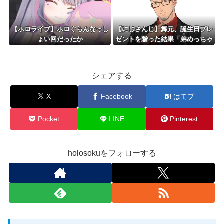
【ホロライブ】ホロぐらんなっし
【にじさんじ】舞元、誕生日プレ
ょい回だったか
ゼントを贈った結果「弟めっちゃ
喜んでくれました」
シェアする
X
Facebook
はてブ
Pocket
LINE
Pinterest
holosokuをフォローする