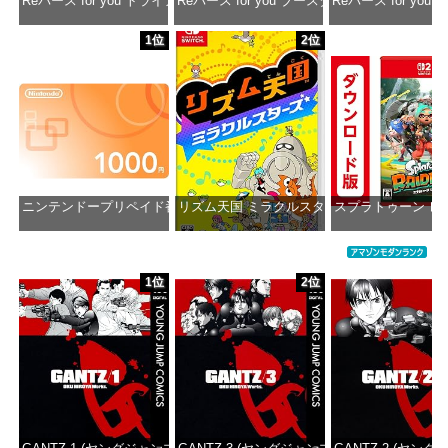
Reバース for you トライアルデッキ ホロライブプロダクション ver.ホ
Reバース for you ブースターパック ホロラ
Reバース for y
価格：¥1,650
価格：¥2,980
価格：¥1
1位
2位
ニンテンドープリペイド番号 1000円|オンラインコード版
リズム天国 ミラクルスターズ -Switch
スプラトゥーン レ
価格：¥1,000
価格：¥5,645
価格：¥5
1位
2位