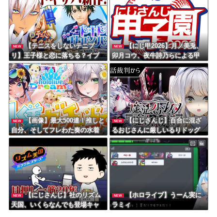
【テニスをしないテニプ
【にじ甲2026】月ノ美兎、
NEW
NEW
リ】王子様と恋に落ちる？イブ
卯月コウ、夜牛詩乃らによる甲
ラヒム！
子園とかも見たくはある
【画像】最大500連！推しと
【にじさんじ】百合に混ざ
NEW
NEW
自分、そしてフレわた奏の水着
るおじさんに厳しいるりドッグ
は出るのか？大空スバル白銀ノ
エル不知火フレア角巻わため音
乃瀬奏
【にじさんじ】社のリズム
【ホロライブ】うーん実に
NEW
NEW
天国、いくらなんでも登場キャ
ラミィ
ラが多すぎる