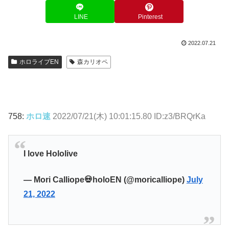
LINE
Pinterest
2022.07.21
ホロライブEN
森カリオペ
758:
ホロ速
2022/07/21(木) 10:01:15.80 ID:z3/BRQrKa
I love Hololive
— Mori Calliope💀holoEN (@moricalliope)
July
21, 2022