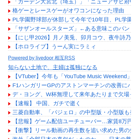
「ガーデン大宮北（埼玉）」「ニューアサヒ府中四
格ゲーとレースゲーがオワコンになった理由
PL学園野球部が休部して今年で10年目、PL学園の
「サザンオールスターズ」←ある意味このバンド
【にじ甲2026】月ノ美兎、卯月コウ、夜牛詩乃
【ホロライブ】うーん実にラミィ
Powered by livedoor 相互RSS
知らない土地で、主婦は孤独になる
【VTuber】今年も「YouTube Music Week
F1ハンガリーGPのアストンマーチンの改善にパ
デ・ヨング、W杯無理して来年あたりまで欠場って
【速報】 中国、ガチで逝く
三菱自動車、「パジェロ」の中型版・小型版も発
【悲報】ゲーム配信ユーチューバー…家賃8万円
【衝撃】リール動画の再生数を追い求めた男の失敗が