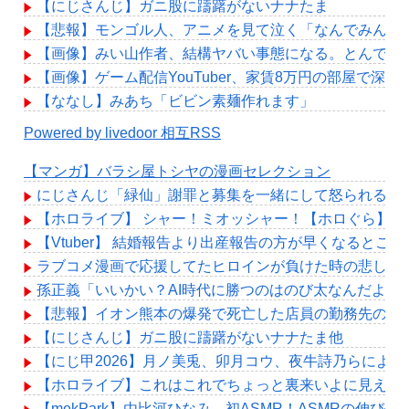
【にじさんじ】ガニ股に躊躇がないナナたま
【悲報】モンゴル人、アニメを見て泣く「なんでみんな
【画像】みい山作者、結構ヤバい事態になる。とんでも
【画像】ゲーム配信YouTuber、家賃8万円の部屋で
【ななし】みあち「ビビン素麺作れます」
Powered by livedoor 相互RSS
【マンガ】バラシ屋トシヤの漫画セレクション
にじさんじ「緑仙」謝罪と募集を一緒にして怒られる「V
【ホロライブ】 シャー！ミオッシャー！【ホロぐら】
【Vtuber】 結婚報告より出産報告の方が早くなるとこ
ラブコメ漫画で応援してたヒロインが負けた時の悲しさ
孫正義「いいかい？AI時代に勝つのはのび太なんだよ、
【悲報】イオン熊本の爆発で死亡した店員の勤務先の社長、
【にじさんじ】ガニ股に躊躇がないナナたま他
【にじ甲2026】月ノ美兎、卯月コウ、夜牛詩乃らによ
【ホロライブ】これはこれでちょっと裏来いよに見える
【mekPark】由比河ひなみ、初ASMR！ASMRの伸び代