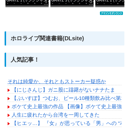
GANTZ 1 (ヤングジャンプコミックスDIGITAL)
GANTZ 3 (ヤングジャンプコミックスDIGITAL
GANTZ 2 (ヤング
価格：¥100
価格：¥100
価格：
ホロライブ関連書籍(DLsite)
人気記事！
それは純愛か、それともストーカー疑惑か
【にじさんじ】ガニ股に躊躇がないナナたま
【ぶいすぽ】つむお、ビール10種類飲み比べ第2
ボケて史上最強の作品 【画像】ボケて史上最強の
人生に疲れたから台湾を一周してきた
【ヒエッ…】 『女』が思っている「男」への “本 