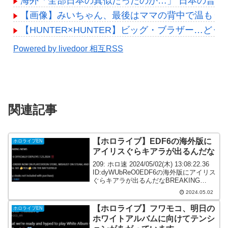
海外「全部日本の真似だったのか…」 日本の普通
【画像】みいちゃん、最後はママの背中で温もり
【HUNTER×HUNTER】ビッグ・ブラザー…どう
Powered by livedoor 相互RSS
関連記事
【ホロライブ】EDF6の海外版に
ホロライブEN
アイリスぐらキアラが出るんだな
209: ホロ速 2024/05/02(木) 13:08:22.36
ID:dyWUbReO0EDF6の海外版にアイリス
ぐらキアラが出るんだなBREAKING
NEWSEDF 6 OFFICIALLY DEPLOYS
2024.05.02
7.25.2024 ‼...
【ホロライブ】フワモコ、明日の
ホロライブEN
ホワイトアルバムに向けてテンシ