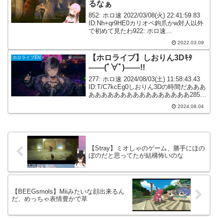
るなぁ
852: ホロ速 2022/03/08(火) 22:41:59.83
ID:Nh+qr9HE0カリオペ鉤爪かw対人以外
で初めて見たわ922: ホロ速
2022/03/08(火) 22:55:52.78
2022.03.09
ID:Nh+qr9HE0騎乗してる相手...
【ホロライブ】しおりん3Dｷﾀ
ホロライブEN
――(ﾟ∀ﾟ)――!!
277: ホロ速 2024/08/03(土) 11:58:43.43
ID:T/C7kcEg0しおりん3Dの時間だあああ
ああああああああああああああああ285:
ホロ速 2024/08/03(土) 12:01:22.90
2024.08.04
ID:gMWlLN...
【Stray】ミオしゃのゲーム、勝手にほの
ぼのだと思ってたが結構怖いのな
【BEEGsmols】Miiみたいな顔出来るん
だ、めっちゃ表情豊かで草